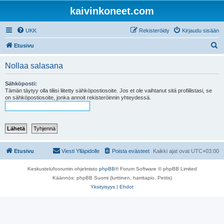
kaivinkoneet.com
UKK
Rekisteröidy
Kirjaudu sisään
E
Etusivu
t
Nollaa salasana
s
i
Sähköposti:
Tämän täytyy olla tiliisi liitetty sähköpostiosoite. Jos et ole vaihtanut sitä profiilistasi, se
on sähköpostiosoite, jonka annoit rekisteröinnin yhteydessä.
Etusivu
Viesti Ylläpidolle
Poista evästeet
Kaikki ajat ovat
UTC+03:00
Keskustelufoorumin ohjelmisto
phpBB
® Forum Software © phpBB Limited
Käännös: phpBB Suomi (lurttinen, harritapio, Pettis)
Yksityisyys
|
Ehdot