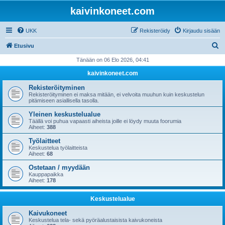
kaivinkoneet.com
UKK
Rekisteröidy
Kirjaudu sisään
E
Etusivu
t
Tänään on 06 Elo 2026, 04:41
s
kaivinkoneet.com
i
Rekisteröityminen
Rekisteröityminen ei maksa mitään, ei velvoita muuhun kuin keskustelun
pitämiseen asiallisella tasolla.
Yleinen keskustelualue
Täällä voi puhua vapaasti aiheista joille ei löydy muuta foorumia
Aiheet:
388
Työlaitteet
Keskustelua työlaitteista
Aiheet:
68
Ostetaan / myydään
Kauppapaikka
Aiheet:
178
Keskustelualue
Kaivukoneet
Keskustelua tela- sekä pyöräalustaisista kaivukoneista