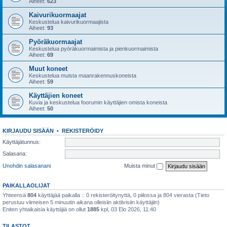
Aiheet:
623
Kaivurikuormaajat
Keskustelua kaivurikuormaajista
Aiheet:
93
Pyöräkuormaajat
Keskustelua pyöräkuormaimista ja pienkuormaimista
Aiheet:
69
Muut koneet
Keskustelua muista maanrakennuskoneista
Aiheet:
59
Käyttäjien koneet
Kuvia ja keskustelua foorumin käyttäjien omista koneista
Aiheet:
50
KIRJAUDU SISÄÄN
•
REKISTERÖIDY
Käyttäjätunnus:
Salasana:
Unohdin salasanani
Muista minut
PAIKALLAOLIJAT
Yhteensä
804
käyttäjää paikalla :: 0 rekisteröitynyttä, 0 piilossa ja 804 vierasta (Tieto
perustuu viimeisen 5 minuutin aikana olleisiin aktiivisiin käyttäjiin)
Eniten yhtaikaisia käyttäjiä on ollut
1885
kpl, 03 Elo 2026, 11:40
TILASTOT