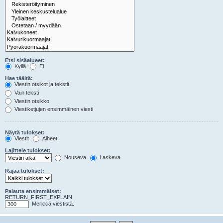
Etsi sisäalueet:
Kyllä
Ei
Hae täältä:
Viestin otsikot ja tekstit
Vain teksti
Viestin otsikko
Viestiketjujen ensimmäinen viesti
Näytä tulokset:
Viestit
Aiheet
Lajittele tulokset:
Nouseva
Laskeva
Rajaa tulokset:
Palauta ensimmäiset:
RETURN_FIRST_EXPLAIN
Merkkiä viestistä.