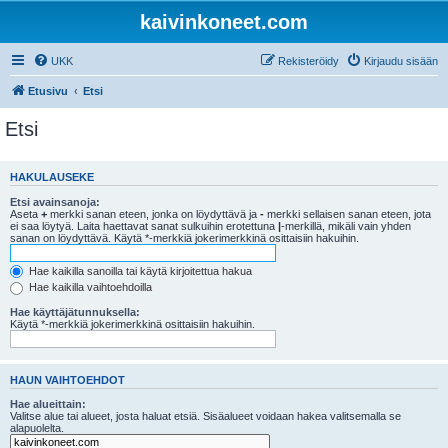
kaivinkoneet.com
UKK
Rekisteröidy
Kirjaudu sisään
Etusivu
Etsi
Etsi
HAKULAUSEKE
Etsi avainsanoja:
Aseta
+
merkki sanan eteen, jonka on löydyttävä ja
-
merkki sellaisen sanan eteen, jota
ei saa löytyä. Laita haettavat sanat sulkuihin erotettuna
|
-merkillä, mikäli vain yhden
sanan on löydyttävä. Käytä *-merkkiä jokerimerkkinä osittaisiin hakuihin.
Hae kaikilla sanoilla tai käytä kirjoitettua hakua
Hae kaikilla vaihtoehdoilla
Hae käyttäjätunnuksella:
Käytä *-merkkiä jokerimerkkinä osittaisiin hakuihin.
HAUN VAIHTOEHDOT
Hae alueittain:
Valitse alue tai alueet, josta haluat etsiä. Sisäalueet voidaan hakea valitsemalla se
alapuolelta.