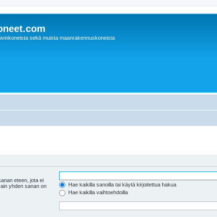
oneet.com
ivinkoneista sekä muista maanrakennuskoneista
anan eteen, jota ei
Hae kaikilla sanoilla tai käytä kirjoitettua hakua
 vain yhden sanan on
Hae kaikilla vaihtoehdoilla