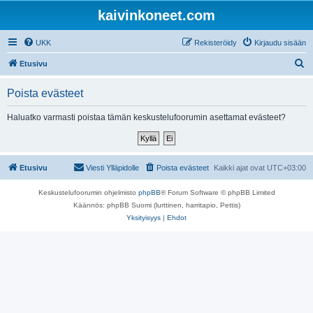
kaivinkoneet.com
UKK
Rekisteröidy
Kirjaudu sisään
E
Etusivu
t
Poista evästeet
s
i
Haluatko varmasti poistaa tämän keskustelufoorumin asettamat evästeet?
Etusivu
Viesti Ylläpidolle
Poista evästeet
Kaikki ajat ovat
UTC+03:00
Keskustelufoorumin ohjelmisto
phpBB
® Forum Software © phpBB Limited
Käännös: phpBB Suomi (lurttinen, harritapio, Pettis)
Yksityisyys
|
Ehdot