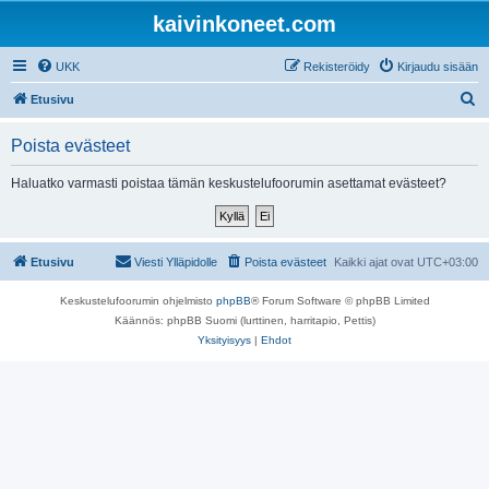
kaivinkoneet.com
UKK
Rekisteröidy
Kirjaudu sisään
E
Etusivu
t
Poista evästeet
s
i
Haluatko varmasti poistaa tämän keskustelufoorumin asettamat evästeet?
Etusivu
Viesti Ylläpidolle
Poista evästeet
Kaikki ajat ovat
UTC+03:00
Keskustelufoorumin ohjelmisto
phpBB
® Forum Software © phpBB Limited
Käännös: phpBB Suomi (lurttinen, harritapio, Pettis)
Yksityisyys
|
Ehdot