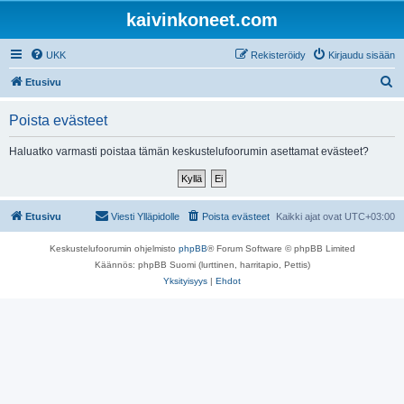
kaivinkoneet.com
UKK
Rekisteröidy
Kirjaudu sisään
E
Etusivu
t
Poista evästeet
s
i
Haluatko varmasti poistaa tämän keskustelufoorumin asettamat evästeet?
Etusivu
Viesti Ylläpidolle
Poista evästeet
Kaikki ajat ovat
UTC+03:00
Keskustelufoorumin ohjelmisto
phpBB
® Forum Software © phpBB Limited
Käännös: phpBB Suomi (lurttinen, harritapio, Pettis)
Yksityisyys
|
Ehdot