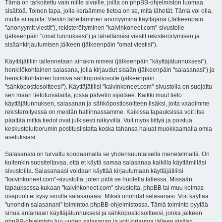
Tämä on tarkoitettu vain niille sivuille, joilla on phpBB-ohjelmiston luomaa
sisältöä. Toinen tapa, jolla keräämme tietoa on se, mitä lähetät. Tämä voi olla,
mutta ei rajoita: Viestin lähettäminen anonyyminä käyttäjänä (Jälkeenpäin
"anonyymit viestit"), rekisteröityminen "kaivinkoneet.com"-sivustolle
(jälkeenpäin "omat tunnuksesi") ja lähettämäsi viestit rekisteröitymisen ja
sisäänkirjautumisen jälkeen (jälkeenpäin "omat viestisi").
Käyttäjätiliin tallennetaan ainakin nimesi (jälkeenpäin "käyttäjätunnuksesi"),
henkilökohtainen salasana, jolla kirjaudut sisään (jälkeenpäin "salasanasi") ja
henkilökohtainen toimiva sähköpostiosoite (jälkeenpäin
"sähköpostiosoitteesi"). Käyttäjätilisi "kaivinkoneet.com"-sivustolla on suojattu
sen maan tietoturvalailla, jossa palvelin sijaitsee. Kaikki muut tieto
käyttäjätunnuksen, salasanan ja sähköpostiosoitteen lisäksi, joita vaadimme
rekisteröityessä on meidän hallinnassamme. Kaikissa tapauksissa voit itse
päättää mitkä tiedot ovat julkisesti näkyvillä. Voit myös liittyä ja poistua
keskustelufoorumin postituslistalta koska tahansa haluat muokkaamalla omia
asetuksiasi.
Salasanasi on turvattu koodaamalla se yhdensuuntaisella menetelmällä. On
kuitenkin suositeltavaa, että et käytä samaa salasanaa kaikilla käyttämilläsi
sivustoilla. Salasanaasi voidaan käyttää kirjautumaan käyttäjätiliisi
"kaivinkoneet.com"-sivustolla, joten pidä se huolella tallessa. Missään
tapauksessa kukaan "kaivinkoneet.com"-sivustolta, phpBB tai muu kolmas
osapuoli ei kysy sinulta salasanaasi. Mikäli unohdat salasanasi. Voit käyttää
"unohdin salasanani" toimintoa phpBB-ohjelmistossa. Tämä toiminto pyytää
sinua antamaan käyttäjätunnuksesi ja sähköpostiosoitteesi, jonka jälkeen
phpBB-ohjelmisto luo uuden salasanan ja voit kirjautua jälleen sisään.