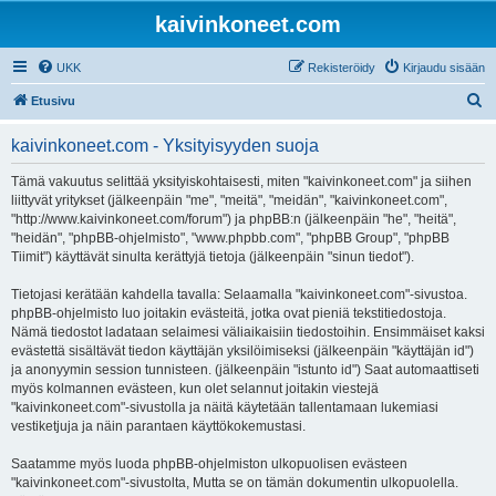
kaivinkoneet.com
UKK
Rekisteröidy
Kirjaudu sisään
E
Etusivu
t
kaivinkoneet.com - Yksityisyyden suoja
s
i
Tämä vakuutus selittää yksityiskohtaisesti, miten "kaivinkoneet.com" ja siihen
liittyvät yritykset (jälkeenpäin "me", "meitä", "meidän", "kaivinkoneet.com",
"http://www.kaivinkoneet.com/forum") ja phpBB:n (jälkeenpäin "he", "heitä",
"heidän", "phpBB-ohjelmisto", "www.phpbb.com", "phpBB Group", "phpBB
Tiimit") käyttävät sinulta kerättyjä tietoja (jälkeenpäin "sinun tiedot").
Tietojasi kerätään kahdella tavalla: Selaamalla "kaivinkoneet.com"-sivustoa.
phpBB-ohjelmisto luo joitakin evästeitä, jotka ovat pieniä tekstitiedostoja.
Nämä tiedostot ladataan selaimesi väliaikaisiin tiedostoihin. Ensimmäiset kaksi
evästettä sisältävät tiedon käyttäjän yksilöimiseksi (jälkeenpäin "käyttäjän id")
ja anonyymin session tunnisteen. (jälkeenpäin "istunto id") Saat automaattiseti
myös kolmannen evästeen, kun olet selannut joitakin viestejä
"kaivinkoneet.com"-sivustolla ja näitä käytetään tallentamaan lukemiasi
vestiketjuja ja näin parantaen käyttökokemustasi.
Saatamme myös luoda phpBB-ohjelmiston ulkopuolisen evästeen
"kaivinkoneet.com"-sivustolta, Mutta se on tämän dokumentin ulkopuolella.