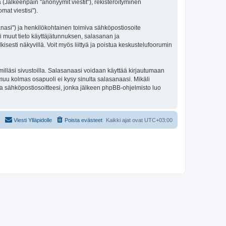
 (Jälkeenpäin "anonyymit viestit"), rekisteröityminen
mat viestisi").
sanasi") ja henkilökohtainen toimiva sähköpostiosoite
kki muut tieto käyttäjätunnuksen, salasanan ja
isesti näkyvillä. Voit myös liittyä ja poistua keskustelufoorumin
illäsi sivustoilla. Salasanaasi voidaan käyttää kirjautumaan
 muu kolmas osapuoli ei kysy sinulta salasanaasi. Mikäli
a sähköpostiosoitteesi, jonka jälkeen phpBB-ohjelmisto luo
Viesti Ylläpidolle
Poista evästeet
Kaikki ajat ovat
UTC+03:00