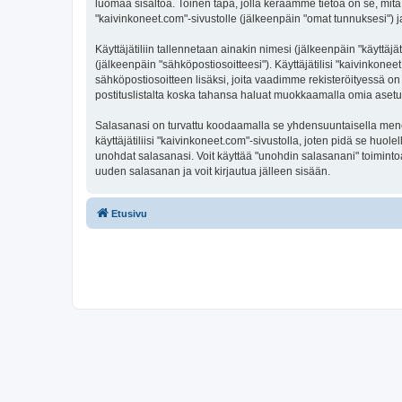
luomaa sisältöä. Toinen tapa, jolla keräämme tietoa on se, mitä 
"kaivinkoneet.com"-sivustolle (jälkeenpäin "omat tunnuksesi") ja
Käyttäjätiliin tallennetaan ainakin nimesi (jälkeenpäin "käyttä
(jälkeenpäin "sähköpostiosoitteesi"). Käyttäjätilisi "kaivinkonee
sähköpostiosoitteen lisäksi, joita vaadimme rekisteröityessä on 
postituslistalta koska tahansa haluat muokkaamalla omia asetu
Salasanasi on turvattu koodaamalla se yhdensuuntaisella menete
käyttäjätiliisi "kaivinkoneet.com"-sivustolla, joten pidä se hu
unohdat salasanasi. Voit käyttää "unohdin salasanani" toimint
uuden salasanan ja voit kirjautua jälleen sisään.
Etusivu