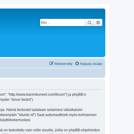
Etsi
Tarkennettu haku
Rekisteröidy
Kirjaudu sisään
t.com", "http://www.kaivinkoneet.com/forum") ja phpBB:n
npäin "sinun tiedot").
toja. Nämä tiedostot ladataan selaimesi väliaikaisiin
(jälkeenpäin "istunto id") Saat automaattiseti myös kolmannen
n käyttökokemustasi.
tarkoitettu vain niille sivuille, joilla on phpBB-ohjelmiston