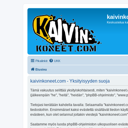
kaivink
Keskustelua ka
Pikalinkit
UKK
Etusivu
kaivinkoneet.com - Yksityisyyden suoja
Tämä vakuutus selittää yksityiskohtaisesti, miten "kaivinkoneet.
(jälkeenpäin "he", "heitä", "heidän", "phpBB-ohjelmisto", "www.p
Tietojasi kerätään kahdella tavalla: Selaamalla "kaivinkoneet.co
tiedostoihin. Ensimmäiset kaksi evästettä sisältävät tiedon käy
evästeen, kun olet selannut joitakin viestejä "kaivinkoneet.com
Saatamme myös luoda phpBB-ohjelmiston ulkopuolisen evästeen "