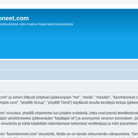
oneet.com
ivinkoneista sekä muista maanrakennuskoneista
com" ja siihen liittyvät yritykset (jälkeenpäin "me", "meitä", "meidän", "kaivinkonee
hpbb.com", "phpBB Group", "phpBB Tiimit") käyttävät sinulta kerättyjä tietoja (jälkee
m"-sivustoa. phpBB-ohjelmisto luo joitakin evästeitä, jotka ovat pieniä tekstitiedos
ttäjän yksilöimiseksi (jälkeenpäin "käyttäjän id") ja anonyymin session tunnisteen. 
"-sivustolla ja näitä käytetään tallentamaan lukemiasi vestiketjuja ja näin parantae
kaivinkoneet.com"-sivustolta, Mutta se on tämän dokumentin ulkopuolella. Tämä on 