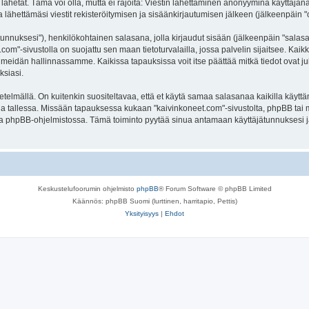
lähetät. Tämä voi olla, mutta ei rajoita: Viestin lähettäminen anonyyminä käyttäjänä
 lähettämäsi viestit rekisteröitymisen ja sisäänkirjautumisen jälkeen (jälkeenpäin "o
jätunnuksesi"), henkilökohtainen salasana, jolla kirjaudut sisään (jälkeenpäin "sala
t.com"-sivustolla on suojattu sen maan tietoturvalailla, jossa palvelin sijaitsee. Kai
meidän hallinnassamme. Kaikissa tapauksissa voit itse päättää mitkä tiedot ovat julk
ksiasi.
lmällä. On kuitenkin suositeltavaa, että et käytä samaa salasanaa kaikilla käyttäm
olella tallessa. Missään tapauksessa kukaan "kaivinkoneet.com"-sivustolta, phpBB tai
oa phpBB-ohjelmistossa. Tämä toiminto pyytää sinua antamaan käyttäjätunnuksesi j
Keskustelufoorumin ohjelmisto
phpBB
® Forum Software © phpBB Limited
Käännös: phpBB Suomi (lurttinen, harritapio, Pettis)
Yksityisyys
|
Ehdot