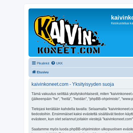
kaivink
Keskustelua ka
Pikalinkit
UKK
Etusivu
kaivinkoneet.com - Yksityisyyden suoja
Tämä vakuutus selittää yksityiskohtaisesti, miten "kaivinkoneet.
(jälkeenpäin "he", "heitä", "heidän", "phpBB-ohjelmisto", "www.p
Tietojasi kerätään kahdella tavalla: Selaamalla "kaivinkoneet.co
tiedostoihin. Ensimmäiset kaksi evästettä sisältävät tiedon käy
evästeen, kun olet selannut joitakin viestejä "kaivinkoneet.com
Saatamme myös luoda phpBB-ohjelmiston ulkopuolisen evästeen "