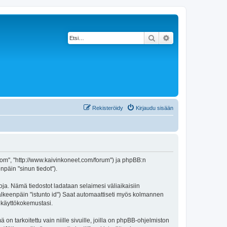
Etsi
Tarkennettu haku
Rekisteröidy
Kirjaudu sisään
t.com", "http://www.kaivinkoneet.com/forum") ja phpBB:n
npäin "sinun tiedot").
toja. Nämä tiedostot ladataan selaimesi väliaikaisiin
(jälkeenpäin "istunto id") Saat automaattiseti myös kolmannen
n käyttökokemustasi.
tarkoitettu vain niille sivuille, joilla on phpBB-ohjelmiston