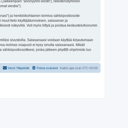
 (Jälkeenpäin "anonyymit viestit"), rekisteröityminen
mat viestisi").
sanasi") ja henkilökohtainen toimiva sähköpostiosoite
kki muut tieto käyttäjätunnuksen, salasanan ja
isesti näkyvillä. Voit myös liittyä ja poistua keskustelufoorumin
illäsi sivustoilla. Salasanaasi voidaan käyttää kirjautumaan
 muu kolmas osapuoli ei kysy sinulta salasanaasi. Mikäli
a sähköpostiosoitteesi, jonka jälkeen phpBB-ohjelmisto luo
Viesti Ylläpidolle
Poista evästeet
Kaikki ajat ovat
UTC+03:00