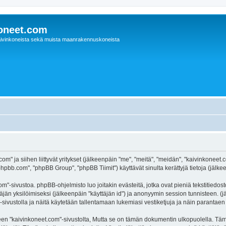
oneet.com
ivinkoneista sekä muista maanrakennuskoneista
com" ja siihen liittyvät yritykset (jälkeenpäin "me", "meitä", "meidän", "kaivinkonee
hpbb.com", "phpBB Group", "phpBB Tiimit") käyttävät sinulta kerättyjä tietoja (jälkee
m"-sivustoa. phpBB-ohjelmisto luo joitakin evästeitä, jotka ovat pieniä tekstitiedos
ttäjän yksilöimiseksi (jälkeenpäin "käyttäjän id") ja anonyymin session tunnisteen. 
"-sivustolla ja näitä käytetään tallentamaan lukemiasi vestiketjuja ja näin parantae
kaivinkoneet.com"-sivustolta, Mutta se on tämän dokumentin ulkopuolella. Tämä on 