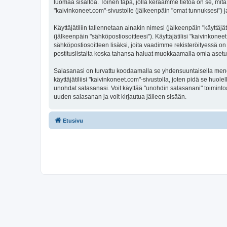
luomaa sisältöä. Toinen tapa, jolla keräämme tietoa on se, mitä 
"kaivinkoneet.com"-sivustolle (jälkeenpäin "omat tunnuksesi") ja
Käyttäjätiliin tallennetaan ainakin nimesi (jälkeenpäin "käyttä
(jälkeenpäin "sähköpostiosoitteesi"). Käyttäjätilisi "kaivinkonee
sähköpostiosoitteen lisäksi, joita vaadimme rekisteröityessä on 
postituslistalta koska tahansa haluat muokkaamalla omia asetu
Salasanasi on turvattu koodaamalla se yhdensuuntaisella menete
käyttäjätiliisi "kaivinkoneet.com"-sivustolla, joten pidä se hu
unohdat salasanasi. Voit käyttää "unohdin salasanani" toimint
uuden salasanan ja voit kirjautua jälleen sisään.
Etusivu