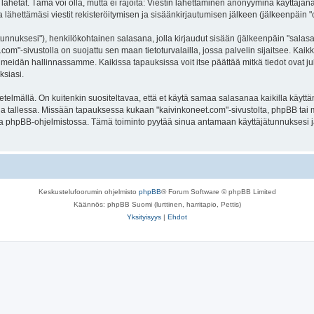
lähetät. Tämä voi olla, mutta ei rajoita: Viestin lähettäminen anonyyminä käyttäjänä
 lähettämäsi viestit rekisteröitymisen ja sisäänkirjautumisen jälkeen (jälkeenpäin "o
jätunnuksesi"), henkilökohtainen salasana, jolla kirjaudut sisään (jälkeenpäin "sala
t.com"-sivustolla on suojattu sen maan tietoturvalailla, jossa palvelin sijaitsee. Kai
meidän hallinnassamme. Kaikissa tapauksissa voit itse päättää mitkä tiedot ovat julk
ksiasi.
lmällä. On kuitenkin suositeltavaa, että et käytä samaa salasanaa kaikilla käyttäm
olella tallessa. Missään tapauksessa kukaan "kaivinkoneet.com"-sivustolta, phpBB tai
oa phpBB-ohjelmistossa. Tämä toiminto pyytää sinua antamaan käyttäjätunnuksesi j
Keskustelufoorumin ohjelmisto
phpBB
® Forum Software © phpBB Limited
Käännös: phpBB Suomi (lurttinen, harritapio, Pettis)
Yksityisyys
|
Ehdot