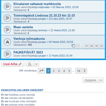
Kiinalaiset valtaavat markkinoita
Uusin viesti Kirjoittaja
keijovalas
«
02 Marras 2023, 22:05
Vastaukset:
8
Toimintapäivä Liedossa 21.10.23 klo 11-15
Uusin viesti Kirjoittaja
jusape
«
23 Loka 2023, 15:47
Vastaukset:
4
Maan aarteita
Uusin viesti Kirjoittaja
temmes
«
21 Heinä 2023, 21:50
Vastaukset:
5
Vanhoja työmaakuvia
Uusin viesti Kirjoittaja
jusape
«
04 Heinä 2023, 03:53
Vastaukset:
492
1
47
48
49
50
…
PAUKEPÄIVÄT 2023
Uusin viesti Kirjoittaja
jusape
«
17 Huhti 2023, 01:04
Uusi Aihe
Sivu
1
/
16
1
2
3
4
5
16
Seuraava
388 viestiketjua
…
Hyppää
KESKUSTELUALUEEN OIKEUDET
Et voi
kirjoittaa uusia viestejä
Et voi
vastata viestiketjuihin
Et voi
muokata omia viestejäsi
Et voi
poistaa omia viestejäsi