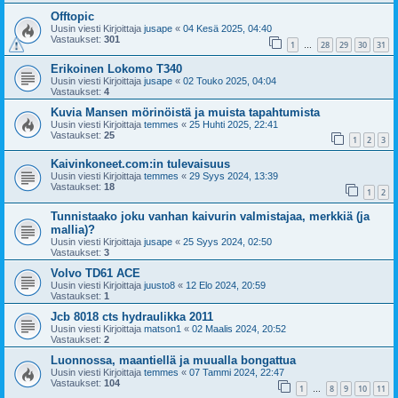
Offtopic
Uusin viesti Kirjoittaja
jusape
«
04 Kesä 2025, 04:40
Vastaukset:
301
1
28
29
30
31
…
Erikoinen Lokomo T340
Uusin viesti Kirjoittaja
jusape
«
02 Touko 2025, 04:04
Vastaukset:
4
Kuvia Mansen mörinöistä ja muista tapahtumista
Uusin viesti Kirjoittaja
temmes
«
25 Huhti 2025, 22:41
Vastaukset:
25
1
2
3
Kaivinkoneet.com:in tulevaisuus
Uusin viesti Kirjoittaja
temmes
«
29 Syys 2024, 13:39
Vastaukset:
18
1
2
Tunnistaako joku vanhan kaivurin valmistajaa, merkkiä (ja
mallia)?
Uusin viesti Kirjoittaja
jusape
«
25 Syys 2024, 02:50
Vastaukset:
3
Volvo TD61 ACE
Uusin viesti Kirjoittaja
juusto8
«
12 Elo 2024, 20:59
Vastaukset:
1
Jcb 8018 cts hydraulikka 2011
Uusin viesti Kirjoittaja
matson1
«
02 Maalis 2024, 20:52
Vastaukset:
2
Luonnossa, maantiellä ja muualla bongattua
Uusin viesti Kirjoittaja
temmes
«
07 Tammi 2024, 22:47
Vastaukset:
104
1
8
9
10
11
…