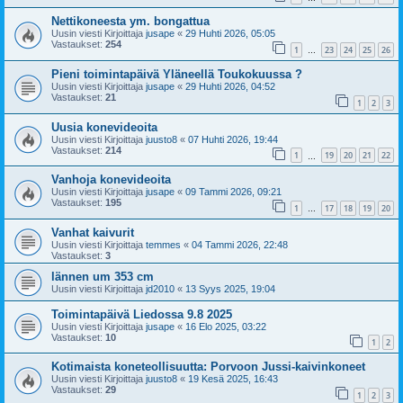
Nettikoneesta ym. bongattua
Uusin viesti Kirjoittaja
jusape
«
29 Huhti 2026, 05:05
Vastaukset:
254
1
23
24
25
26
…
Pieni toimintapäivä Yläneellä Toukokuussa ?
Uusin viesti Kirjoittaja
jusape
«
29 Huhti 2026, 04:52
Vastaukset:
21
1
2
3
Uusia konevideoita
Uusin viesti Kirjoittaja
juusto8
«
07 Huhti 2026, 19:44
Vastaukset:
214
1
19
20
21
22
…
Vanhoja konevideoita
Uusin viesti Kirjoittaja
jusape
«
09 Tammi 2026, 09:21
Vastaukset:
195
1
17
18
19
20
…
Vanhat kaivurit
Uusin viesti Kirjoittaja
temmes
«
04 Tammi 2026, 22:48
Vastaukset:
3
lännen um 353 cm
Uusin viesti Kirjoittaja
jd2010
«
13 Syys 2025, 19:04
Toimintapäivä Liedossa 9.8 2025
Uusin viesti Kirjoittaja
jusape
«
16 Elo 2025, 03:22
Vastaukset:
10
1
2
Kotimaista koneteollisuutta: Porvoon Jussi-kaivinkoneet
Uusin viesti Kirjoittaja
juusto8
«
19 Kesä 2025, 16:43
Vastaukset:
29
1
2
3