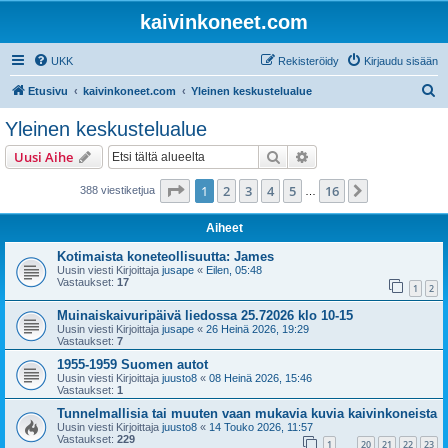
kaivinkoneet.com
UKK
Rekisteröidy
Kirjaudu sisään
E
Etusivu
kaivinkoneet.com
Yleinen keskustelualue
t
Yleinen keskustelualue
s
Etsi
Tarkennettu haku
Uusi Aihe
i
Sivu
1
/
16
1
2
3
4
5
16
Seuraava
388 viestiketjua
…
Aiheet
Kotimaista koneteollisuutta: James
Uusin viesti Kirjoittaja
jusape
«
Eilen, 05:48
Vastaukset:
17
1
2
Muinaiskaivuripäivä liedossa 25.72026 klo 10-15
Uusin viesti Kirjoittaja
jusape
«
26 Heinä 2026, 19:29
Vastaukset:
7
1955-1959 Suomen autot
Uusin viesti Kirjoittaja
juusto8
«
08 Heinä 2026, 15:46
Vastaukset:
1
Tunnelmallisia tai muuten vaan mukavia kuvia kaivinkoneista
Uusin viesti Kirjoittaja
juusto8
«
14 Touko 2026, 11:57
Vastaukset:
229
1
20
21
22
23
…