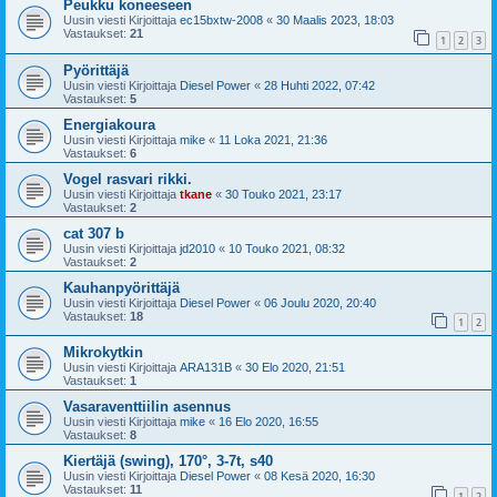
Peukku koneeseen
Uusin viesti Kirjoittaja
ec15bxtw-2008
«
30 Maalis 2023, 18:03
Vastaukset:
21
1
2
3
Pyörittäjä
Uusin viesti Kirjoittaja
Diesel Power
«
28 Huhti 2022, 07:42
Vastaukset:
5
Energiakoura
Uusin viesti Kirjoittaja
mike
«
11 Loka 2021, 21:36
Vastaukset:
6
Vogel rasvari rikki.
Uusin viesti Kirjoittaja
tkane
«
30 Touko 2021, 23:17
Vastaukset:
2
cat 307 b
Uusin viesti Kirjoittaja
jd2010
«
10 Touko 2021, 08:32
Vastaukset:
2
Kauhanpyörittäjä
Uusin viesti Kirjoittaja
Diesel Power
«
06 Joulu 2020, 20:40
Vastaukset:
18
1
2
Mikrokytkin
Uusin viesti Kirjoittaja
ARA131B
«
30 Elo 2020, 21:51
Vastaukset:
1
Vasaraventtiilin asennus
Uusin viesti Kirjoittaja
mike
«
16 Elo 2020, 16:55
Vastaukset:
8
Kiertäjä (swing), 170°, 3-7t, s40
Uusin viesti Kirjoittaja
Diesel Power
«
08 Kesä 2020, 16:30
Vastaukset:
11
1
2