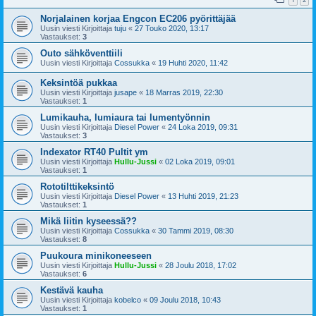
Norjalainen korjaa Engcon EC206 pyörittäjää
Uusin viesti Kirjoittaja
tuju
«
27 Touko 2020, 13:17
Vastaukset:
3
Outo sähköventtiili
Uusin viesti Kirjoittaja
Cossukka
«
19 Huhti 2020, 11:42
Keksintöä pukkaa
Uusin viesti Kirjoittaja
jusape
«
18 Marras 2019, 22:30
Vastaukset:
1
Lumikauha, lumiaura tai lumentyönnin
Uusin viesti Kirjoittaja
Diesel Power
«
24 Loka 2019, 09:31
Vastaukset:
3
Indexator RT40 Pultit ym
Uusin viesti Kirjoittaja
Hullu-Jussi
«
02 Loka 2019, 09:01
Vastaukset:
1
Rototilttikeksintö
Uusin viesti Kirjoittaja
Diesel Power
«
13 Huhti 2019, 21:23
Vastaukset:
1
Mikä liitin kyseessä??
Uusin viesti Kirjoittaja
Cossukka
«
30 Tammi 2019, 08:30
Vastaukset:
8
Puukoura minikoneeseen
Uusin viesti Kirjoittaja
Hullu-Jussi
«
28 Joulu 2018, 17:02
Vastaukset:
6
Kestävä kauha
Uusin viesti Kirjoittaja
kobelco
«
09 Joulu 2018, 10:43
Vastaukset:
1