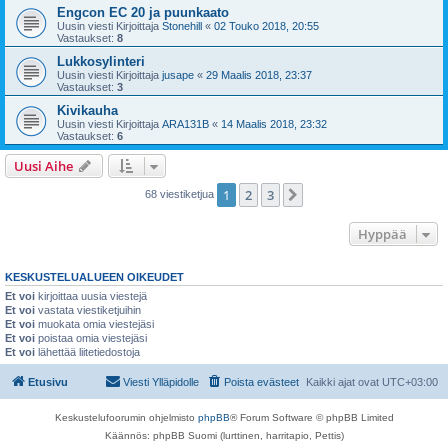
Engcon EC 20 ja puunkaato
Uusin viesti Kirjoittaja
Stonehill
«
02 Touko 2018, 20:55
Vastaukset:
8
Lukkosylinteri
Uusin viesti Kirjoittaja
jusape
«
29 Maalis 2018, 23:37
Vastaukset:
3
Kivikauha
Uusin viesti Kirjoittaja
ARA131B
«
14 Maalis 2018, 23:32
Vastaukset:
6
Uusi Aihe
1
2
3
Seuraava
68 viestiketjua
Hyppää
KESKUSTELUALUEEN OIKEUDET
Et voi
kirjoittaa uusia viestejä
Et voi
vastata viestiketjuihin
Et voi
muokata omia viestejäsi
Et voi
poistaa omia viestejäsi
Et voi
lähettää liitetiedostoja
Etusivu
Viesti Ylläpidolle
Poista evästeet
Kaikki ajat ovat
UTC+03:00
Keskustelufoorumin ohjelmisto
phpBB
® Forum Software © phpBB Limited
Käännös: phpBB Suomi (lurttinen, harritapio, Pettis)