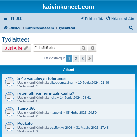
kaivinkoneet.com
UKK
Rekisteröidy
Kirjaudu sisään
E
Etusivu
kaivinkoneet.com
Työlaitteet
t
Työlaitteet
s
Etsi
Tarkennettu haku
Uusi Aihe
i
1
2
3
Seuraava
68 viestiketjua
Aiheet
S 45 vastalevyn toleranssi
Uusin viesti Kirjoittaja
ulkosuomalainen
«
19 Joulu 2024, 21:36
Vastaukset:
4
rotomalli vai normaali kauha?
Uusin viesti Kirjoittaja
nelja
«
14 Joulu 2024, 08:41
Vastaukset:
1
Tamo 360
Uusin viesti Kirjoittaja
matson1
«
05 Huhti 2023, 20:59
Vastaukset:
2
Peukalo
Uusin viesti Kirjoittaja
ec15bxtw-2008
«
31 Maalis 2023, 17:48
Vastaukset:
8