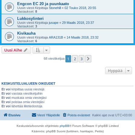
Engcon EC 20 ja puunkaato
Uusin viesti Kirjoittaja
Stonehill
«
02 Touko 2018, 20:55
Vastaukset:
8
Lukkosylinteri
Uusin viesti Kirjoittaja
jusape
«
29 Maalis 2018, 23:37
Vastaukset:
3
Kivikauha
Uusin viesti Kirjoittaja
ARA131B
«
14 Maalis 2018, 23:32
Vastaukset:
6
Uusi Aihe
1
2
3
Seuraava
68 viestiketjua
Hyppää
KESKUSTELUALUEEN OIKEUDET
Et voi
kirjoittaa uusia viestejä
Et voi
vastata viestiketjuihin
Et voi
muokata omia viestejäsi
Et voi
poistaa omia viestejäsi
Et voi
lähettää liitetiedostoja
Etusivu
Viesti Ylläpidolle
Poista evästeet
Kaikki ajat ovat
UTC+03:00
Keskustelufoorumin ohjelmisto
phpBB
® Forum Software © phpBB Limited
Käännös: phpBB Suomi (lurttinen, harritapio, Pettis)