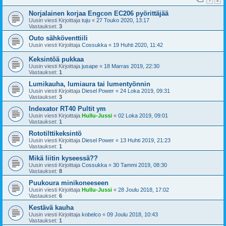
Norjalainen korjaa Engcon EC206 pyörittäjää
Uusin viesti Kirjoittaja
tuju
«
27 Touko 2020, 13:17
Vastaukset:
3
Outo sähköventtiili
Uusin viesti Kirjoittaja
Cossukka
«
19 Huhti 2020, 11:42
Keksintöä pukkaa
Uusin viesti Kirjoittaja
jusape
«
18 Marras 2019, 22:30
Vastaukset:
1
Lumikauha, lumiaura tai lumentyönnin
Uusin viesti Kirjoittaja
Diesel Power
«
24 Loka 2019, 09:31
Vastaukset:
3
Indexator RT40 Pultit ym
Uusin viesti Kirjoittaja
Hullu-Jussi
«
02 Loka 2019, 09:01
Vastaukset:
1
Rototilttikeksintö
Uusin viesti Kirjoittaja
Diesel Power
«
13 Huhti 2019, 21:23
Vastaukset:
1
Mikä liitin kyseessä??
Uusin viesti Kirjoittaja
Cossukka
«
30 Tammi 2019, 08:30
Vastaukset:
8
Puukoura minikoneeseen
Uusin viesti Kirjoittaja
Hullu-Jussi
«
28 Joulu 2018, 17:02
Vastaukset:
6
Kestävä kauha
Uusin viesti Kirjoittaja
kobelco
«
09 Joulu 2018, 10:43
Vastaukset:
1