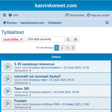
kaivinkoneet.com
UKK
Rekisteröidy
Kirjaudu sisään
E
Etusivu
kaivinkoneet.com
Työlaitteet
t
Työlaitteet
s
Etsi
Tarkennettu haku
Uusi Aihe
i
1
2
3
Seuraava
68 viestiketjua
Aiheet
S 45 vastalevyn toleranssi
Uusin viesti Kirjoittaja
ulkosuomalainen
«
19 Joulu 2024, 21:36
Vastaukset:
4
rotomalli vai normaali kauha?
Uusin viesti Kirjoittaja
nelja
«
14 Joulu 2024, 08:41
Vastaukset:
1
Tamo 360
Uusin viesti Kirjoittaja
matson1
«
05 Huhti 2023, 20:59
Vastaukset:
2
Peukalo
Uusin viesti Kirjoittaja
ec15bxtw-2008
«
31 Maalis 2023, 17:48
Vastaukset:
8