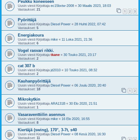
Peukku koneeseen
Uusin viesti Kirjoittaja
ec15bxtw-2008
«
30 Maalis 2023, 18:03
Vastaukset:
21
1
2
3
Pyörittäjä
Uusin viesti Kirjoittaja
Diesel Power
«
28 Huhti 2022, 07:42
Vastaukset:
5
Energiakoura
Uusin viesti Kirjoittaja
mike
«
11 Loka 2021, 21:36
Vastaukset:
6
Vogel rasvari rikki.
Uusin viesti Kirjoittaja
tkane
«
30 Touko 2021, 23:17
Vastaukset:
2
cat 307 b
Uusin viesti Kirjoittaja
jd2010
«
10 Touko 2021, 08:32
Vastaukset:
2
Kauhanpyörittäjä
Uusin viesti Kirjoittaja
Diesel Power
«
06 Joulu 2020, 20:40
Vastaukset:
18
1
2
Mikrokytkin
Uusin viesti Kirjoittaja
ARA131B
«
30 Elo 2020, 21:51
Vastaukset:
1
Vasaraventtiilin asennus
Uusin viesti Kirjoittaja
mike
«
16 Elo 2020, 16:55
Vastaukset:
8
Kiertäjä (swing), 170°, 3-7t, s40
Uusin viesti Kirjoittaja
Diesel Power
«
08 Kesä 2020, 16:30
Vastaukset:
11
1
2