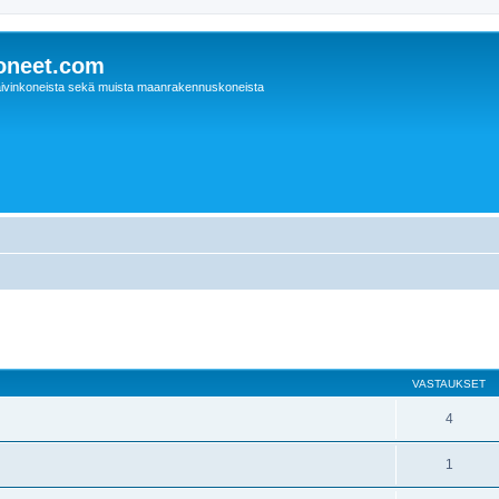
oneet.com
ivinkoneista sekä muista maanrakennuskoneista
nettu haku
VASTAUKSET
4
1