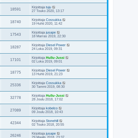
Kirjoittaja
tuju
18591
27 Touko 2020, 13:17
Kirjoittaja
Cossukka
18740
19 Huhti 2020, 11:42
Kirjoittaja
jusape
17543
18 Marras 2019, 22:30
Kirjoittaja
Diesel Power
18287
24 Loka 2019, 09:31
Kirjoittaja
Hullu-Jussi
17101
02 Loka 2019, 09:01
Kirjoittaja
Diesel Power
18775
13 Huhti 2019, 21:23
Kirjoittaja
Cossukka
25336
30 Tammi 2019, 08:30
Kirjoittaja
Hullu-Jussi
32778
28 Joulu 2018, 17:02
Kirjoittaja
kobelco
27089
09 Joulu 2018, 10:43
Kirjoittaja
Stonehill
42344
02 Touko 2018, 20:55
Kirjoittaja
jusape
26246
29 Maalis 2018, 23:37