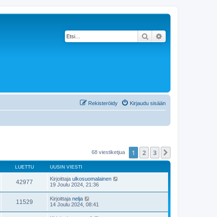
Etsi
Tarkennettu haku
Rekisteröidy
Kirjaudu sisään
1
2
3
Seuraava
68 viestiketjua
LUETTU
UUSIN VIESTI
Kirjoittaja
ulkosuomalainen
42977
19 Joulu 2024, 21:36
Kirjoittaja
nelja
11529
14 Joulu 2024, 08:41