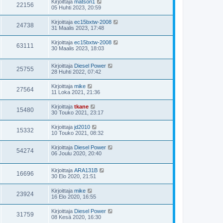
Kirjoittaja
matson1
22156
05 Huhti 2023, 20:59
Kirjoittaja
ec15bxtw-2008
24738
31 Maalis 2023, 17:48
Kirjoittaja
ec15bxtw-2008
63111
30 Maalis 2023, 18:03
Kirjoittaja
Diesel Power
25755
28 Huhti 2022, 07:42
Kirjoittaja
mike
27564
11 Loka 2021, 21:36
Kirjoittaja
tkane
15480
30 Touko 2021, 23:17
Kirjoittaja
jd2010
15332
10 Touko 2021, 08:32
Kirjoittaja
Diesel Power
54274
06 Joulu 2020, 20:40
Kirjoittaja
ARA131B
16696
30 Elo 2020, 21:51
Kirjoittaja
mike
23924
16 Elo 2020, 16:55
Kirjoittaja
Diesel Power
31759
08 Kesä 2020, 16:30