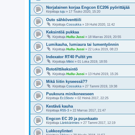
Norjalainen korjaa Engcon EC206 pyörittäjää
Kirjoittaja
tuju
»
17 Touko 2020, 15:20
Outo sähköventtiili
Kirjoittaja
Cossukka
»
19 Huhti 2020, 11:42
Keksintöä pukkaa
Kirjoittaja
Hullu-Jussi
»
18 Marras 2019, 20:55
Lumikauha, lumiaura tai lumentyönnin
Kirjoittaja
Hullu-Jussi
»
22 Loka 2019, 08:23
Indexator RT40 Pultit ym
Kirjoittaja
Mikki
»
01 Loka 2019, 18:55
Rototilttikeksintö
Kirjoittaja
Hullu-Jussi
»
13 Huhti 2019, 15:26
Mikä liitin kyseessä??
Kirjoittaja
Cossukka
»
27 Tammi 2019, 19:38
Puukoura minikoneeseen
Kirjoittaja
Ec15bxtv
»
02 Heinä 2017, 22:25
Kestävä kauha
Kirjoittaja
R55-3
»
22 Marras 2017, 21:47
Engcon EC 20 ja puunkaato
Kirjoittaja
Länkkärimies
»
27 Tammi 2017, 12:19
Lukkosylinteri
Kirjoittaja
Ukkev
»
29 Maalis 2018, 11:57