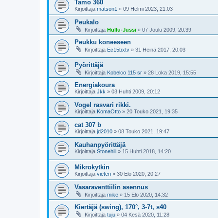
Tamo 360
Kirjoittaja
matson1
»
09 Helmi 2023, 21:03
Peukalo
Kirjoittaja
Hullu-Jussi
»
07 Joulu 2009, 20:39
Peukku koneeseen
Kirjoittaja
Ec15bxtv
»
31 Heinä 2017, 20:03
Pyörittäjä
Kirjoittaja
Kobelco 115 sr
»
28 Loka 2019, 15:55
Energiakoura
Kirjoittaja
Jkk
»
03 Huhti 2009, 20:12
Vogel rasvari rikki.
Kirjoittaja
KomaOtto
»
20 Touko 2021, 19:35
cat 307 b
Kirjoittaja
jd2010
»
08 Touko 2021, 19:47
Kauhanpyörittäjä
Kirjoittaja
Stonehill
»
15 Huhti 2018, 14:20
Mikrokytkin
Kirjoittaja
vieteri
»
30 Elo 2020, 20:27
Vasaraventtiilin asennus
Kirjoittaja
mike
»
15 Elo 2020, 14:32
Kiertäjä (swing), 170°, 3-7t, s40
Kirjoittaja
tuju
»
04 Kesä 2020, 11:28