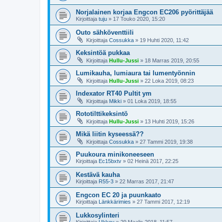
Norjalainen korjaa Engcon EC206 pyörittäjää
Kirjoittaja
tuju
»
17 Touko 2020, 15:20
Outo sähköventtiili
Kirjoittaja
Cossukka
»
19 Huhti 2020, 11:42
Keksintöä pukkaa
Kirjoittaja
Hullu-Jussi
»
18 Marras 2019, 20:55
Lumikauha, lumiaura tai lumentyönnin
Kirjoittaja
Hullu-Jussi
»
22 Loka 2019, 08:23
Indexator RT40 Pultit ym
Kirjoittaja
Mikki
»
01 Loka 2019, 18:55
Rototilttikeksintö
Kirjoittaja
Hullu-Jussi
»
13 Huhti 2019, 15:26
Mikä liitin kyseessä??
Kirjoittaja
Cossukka
»
27 Tammi 2019, 19:38
Puukoura minikoneeseen
Kirjoittaja
Ec15bxtv
»
02 Heinä 2017, 22:25
Kestävä kauha
Kirjoittaja
R55-3
»
22 Marras 2017, 21:47
Engcon EC 20 ja puunkaato
Kirjoittaja
Länkkärimies
»
27 Tammi 2017, 12:19
Lukkosylinteri
Kirjoittaja
Ukkev
»
29 Maalis 2018, 11:57