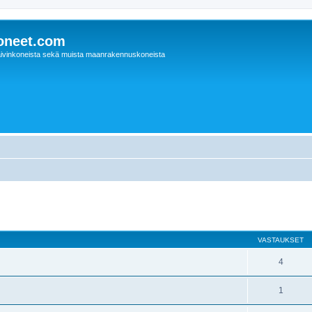
oneet.com
ivinkoneista sekä muista maanrakennuskoneista
nettu haku
VASTAUKSET
4
1