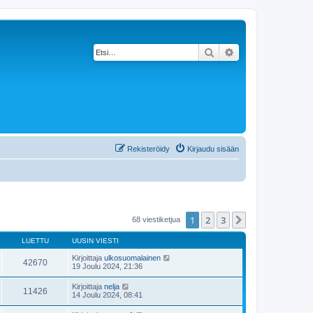
Etsi
Tarkennettu haku
Rekisteröidy
Kirjaudu sisään
1
2
3
Seuraava
68 viestiketjua
LUETTU
UUSIN VIESTI
Kirjoittaja
ulkosuomalainen
42670
19 Joulu 2024, 21:36
Kirjoittaja
nelja
11426
14 Joulu 2024, 08:41