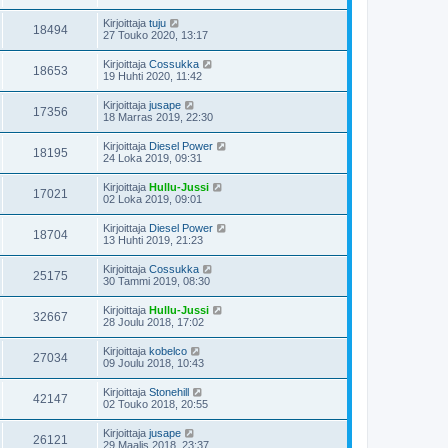
Kirjoittaja
tuju
18494
27 Touko 2020, 13:17
Kirjoittaja
Cossukka
18653
19 Huhti 2020, 11:42
Kirjoittaja
jusape
17356
18 Marras 2019, 22:30
Kirjoittaja
Diesel Power
18195
24 Loka 2019, 09:31
Kirjoittaja
Hullu-Jussi
17021
02 Loka 2019, 09:01
Kirjoittaja
Diesel Power
18704
13 Huhti 2019, 21:23
Kirjoittaja
Cossukka
25175
30 Tammi 2019, 08:30
Kirjoittaja
Hullu-Jussi
32667
28 Joulu 2018, 17:02
Kirjoittaja
kobelco
27034
09 Joulu 2018, 10:43
Kirjoittaja
Stonehill
42147
02 Touko 2018, 20:55
Kirjoittaja
jusape
26121
29 Maalis 2018, 23:37