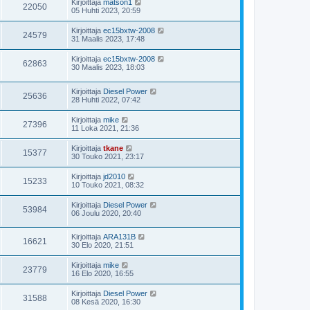
Kirjoittaja
matson1
22050
05 Huhti 2023, 20:59
Kirjoittaja
ec15bxtw-2008
24579
31 Maalis 2023, 17:48
Kirjoittaja
ec15bxtw-2008
62863
30 Maalis 2023, 18:03
Kirjoittaja
Diesel Power
25636
28 Huhti 2022, 07:42
Kirjoittaja
mike
27396
11 Loka 2021, 21:36
Kirjoittaja
tkane
15377
30 Touko 2021, 23:17
Kirjoittaja
jd2010
15233
10 Touko 2021, 08:32
Kirjoittaja
Diesel Power
53984
06 Joulu 2020, 20:40
Kirjoittaja
ARA131B
16621
30 Elo 2020, 21:51
Kirjoittaja
mike
23779
16 Elo 2020, 16:55
Kirjoittaja
Diesel Power
31588
08 Kesä 2020, 16:30