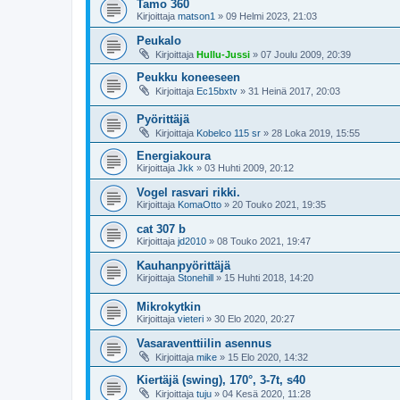
Tamo 360
Kirjoittaja
matson1
»
09 Helmi 2023, 21:03
Peukalo
Kirjoittaja
Hullu-Jussi
»
07 Joulu 2009, 20:39
Peukku koneeseen
Kirjoittaja
Ec15bxtv
»
31 Heinä 2017, 20:03
Pyörittäjä
Kirjoittaja
Kobelco 115 sr
»
28 Loka 2019, 15:55
Energiakoura
Kirjoittaja
Jkk
»
03 Huhti 2009, 20:12
Vogel rasvari rikki.
Kirjoittaja
KomaOtto
»
20 Touko 2021, 19:35
cat 307 b
Kirjoittaja
jd2010
»
08 Touko 2021, 19:47
Kauhanpyörittäjä
Kirjoittaja
Stonehill
»
15 Huhti 2018, 14:20
Mikrokytkin
Kirjoittaja
vieteri
»
30 Elo 2020, 20:27
Vasaraventtiilin asennus
Kirjoittaja
mike
»
15 Elo 2020, 14:32
Kiertäjä (swing), 170°, 3-7t, s40
Kirjoittaja
tuju
»
04 Kesä 2020, 11:28