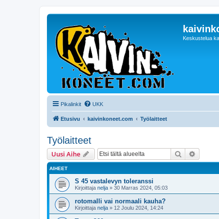
kaivink
Keskustelua ka
Pikalinkit
UKK
Etusivu
kaivinkoneet.com
Työlaitteet
Työlaitteet
Etsi
Tarken
Uusi Aihe
AIHEET
S 45 vastalevyn toleranssi
Kirjoittaja
nelja
»
30 Marras 2024, 05:03
rotomalli vai normaali kauha?
Kirjoittaja
nelja
»
12 Joulu 2024, 14:24