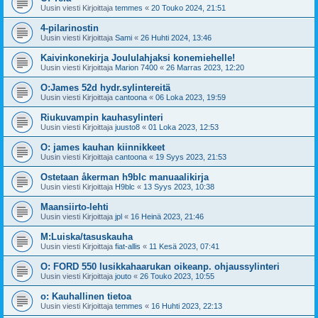
Uusin viesti Kirjoittaja
temmes
«
20 Touko 2024, 21:51
4-pilarinostin
Uusin viesti Kirjoittaja
Sami
«
26 Huhti 2024, 13:46
Kaivinkonekirja Joululahjaksi konemiehelle!
Uusin viesti Kirjoittaja
Marion 7400
«
26 Marras 2023, 12:20
O:James 52d hydr.sylintereitä
Uusin viesti Kirjoittaja
cantoona
«
06 Loka 2023, 19:59
Riukuvampin kauhasylinteri
Uusin viesti Kirjoittaja
juusto8
«
01 Loka 2023, 12:53
O: james kauhan kiinnikkeet
Uusin viesti Kirjoittaja
cantoona
«
19 Syys 2023, 21:53
Ostetaan åkerman h9blc manuaalikirja
Uusin viesti Kirjoittaja
H9blc
«
13 Syys 2023, 10:38
Maansiirto-lehti
Uusin viesti Kirjoittaja
jpl
«
16 Heinä 2023, 21:46
M:Luiska/tasuskauha
Uusin viesti Kirjoittaja
fiat-allis
«
11 Kesä 2023, 07:41
O: FORD 550 lusikkahaarukan oikeanp. ohjaussylinteri
Uusin viesti Kirjoittaja
jouto
«
26 Touko 2023, 10:55
o: Kauhallinen tietoa
Uusin viesti Kirjoittaja
temmes
«
16 Huhti 2023, 22:13