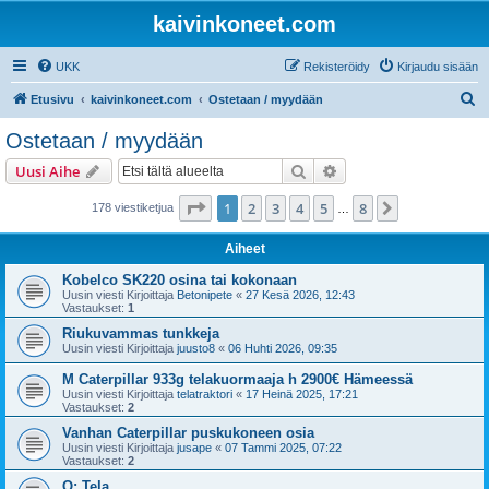
kaivinkoneet.com
UKK
Rekisteröidy
Kirjaudu sisään
E
Etusivu
kaivinkoneet.com
Ostetaan / myydään
t
Ostetaan / myydään
s
Etsi
Tarkennettu haku
Uusi Aihe
i
Sivu
1
/
8
1
2
3
4
5
8
Seuraava
178 viestiketjua
…
Aiheet
Kobelco SK220 osina tai kokonaan
Uusin viesti Kirjoittaja
Betonipete
«
27 Kesä 2026, 12:43
Vastaukset:
1
Riukuvammas tunkkeja
Uusin viesti Kirjoittaja
juusto8
«
06 Huhti 2026, 09:35
M Caterpillar 933g telakuormaaja h 2900€ Hämeessä
Uusin viesti Kirjoittaja
telatraktori
«
17 Heinä 2025, 17:21
Vastaukset:
2
Vanhan Caterpillar puskukoneen osia
Uusin viesti Kirjoittaja
jusape
«
07 Tammi 2025, 07:22
Vastaukset:
2
O: Tela