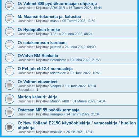
O: Valmet 800 pyöräkuormaajan ohjekirja
Uusin viesti Kirjoittaja
ARA131B
«
16 Tammi 2023, 16:44
M: Maansiirtokoneita ja -kalustoa
Uusin viesti Kirjoittaja
masa
«
05 Tammi 2023, 11:39
O: Hydeputken kiinike
Uusin viesti Kirjoittaja
T221
«
29 Loka 2022, 08:24
O: sotakempsun kardaani
Uusin viesti Kirjoittaja
juusto8
«
24 Loka 2022, 09:09
O:Volvo BM Renkaita
Uusin viesti Kirjoittaja
Betonipete
«
10 Loka 2022, 21:58
O Pel-job eb12.4 manuaaleja
Uusin viesti Kirjoittaja
telatraktori
«
19 Huhti 2022, 16:51
O: Valtran etuvanteet
Uusin viesti Kirjoittaja
Vääpeli
«
13 Huhti 2022, 18:14
Vastaukset:
1
Marion kaivurit -kirja
Uusin viesti Kirjoittaja
Marion 7400
«
31 Maalis 2022, 14:34
Ostetaan MF 55 pyöräkuormaaja
Uusin viesti Kirjoittaja
suregrip
«
24 Tammi 2022, 21:34
O: New Holland E215C käyttöohjekirja / varaosakirja / huollon
ohjekirja
Uusin viesti Kirjoittaja
msikkila
«
26 Elo 2021, 13:41