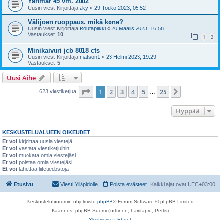
Yanmar 45 vm. 2002
Uusin viesti Kirjoittaja
aky
«
29 Touko 2023, 05:52
Välijoen ruoppaus. mikä kone?
Uusin viesti Kirjoittaja
Routapiikki
«
20 Maalis 2023, 16:58
Vastaukset:
10
1
2
Minikaivuri jcb 8018 cts
Uusin viesti Kirjoittaja
matson1
«
23 Helmi 2023, 19:29
Vastaukset:
5
Uusi Aihe
Sivu
1
/
25
1
2
3
4
5
25
Seuraava
623 viestiketjua
…
Hyppää
KESKUSTELUALUEEN OIKEUDET
Et voi
kirjoittaa uusia viestejä
Et voi
vastata viestiketjuihin
Et voi
muokata omia viestejäsi
Et voi
poistaa omia viestejäsi
Et voi
lähettää liitetiedostoja
Etusivu
Viesti Ylläpidolle
Poista evästeet
Kaikki ajat ovat
UTC+03:00
Keskustelufoorumin ohjelmisto
phpBB
® Forum Software © phpBB Limited
Käännös: phpBB Suomi (lurttinen, harritapio, Pettis)
Yksityisyys
|
Ehdot