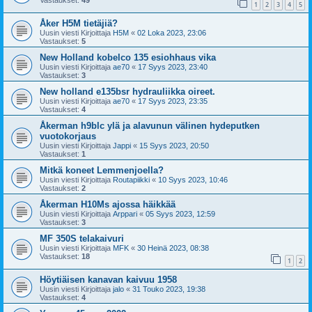
Vastaukset:
49
1
2
3
4
5
Åker H5M tietäjiä?
Uusin viesti Kirjoittaja
H5M
«
02 Loka 2023, 23:06
Vastaukset:
5
New Holland kobelco 135 esiohhaus vika
Uusin viesti Kirjoittaja
ae70
«
17 Syys 2023, 23:40
Vastaukset:
3
New holland e135bsr hydrauliikka oireet.
Uusin viesti Kirjoittaja
ae70
«
17 Syys 2023, 23:35
Vastaukset:
4
Åkerman h9blc ylä ja alavunun välinen hydeputken
vuotokorjaus
Uusin viesti Kirjoittaja
Jappi
«
15 Syys 2023, 20:50
Vastaukset:
1
Mitkä koneet Lemmenjoella?
Uusin viesti Kirjoittaja
Routapiikki
«
10 Syys 2023, 10:46
Vastaukset:
2
Åkerman H10Ms ajossa häikkää
Uusin viesti Kirjoittaja
Arppari
«
05 Syys 2023, 12:59
Vastaukset:
3
MF 350S telakaivuri
Uusin viesti Kirjoittaja
MFK
«
30 Heinä 2023, 08:38
Vastaukset:
18
1
2
Höytiäisen kanavan kaivuu 1958
Uusin viesti Kirjoittaja
jalo
«
31 Touko 2023, 19:38
Vastaukset:
4