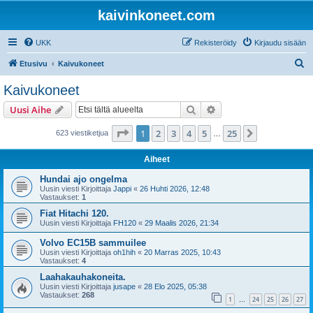
kaivinkoneet.com
UKK
Rekisteröidy
Kirjaudu sisään
E
Etusivu
Kaivukoneet
t
Kaivukoneet
s
Etsi
Tarkennettu haku
Uusi Aihe
i
Sivu
1
/
25
1
2
3
4
5
25
Seuraava
623 viestiketjua
…
Aiheet
Hundai ajo ongelma
Uusin viesti Kirjoittaja
Jappi
«
26 Huhti 2026, 12:48
Vastaukset:
1
Fiat Hitachi 120.
Uusin viesti Kirjoittaja
FH120
«
29 Maalis 2026, 21:34
Volvo EC15B sammuilee
Uusin viesti Kirjoittaja
oh1hih
«
20 Marras 2025, 10:43
Vastaukset:
4
Laahakauhakoneita.
Uusin viesti Kirjoittaja
jusape
«
28 Elo 2025, 05:38
Vastaukset:
268
1
24
25
26
27
…