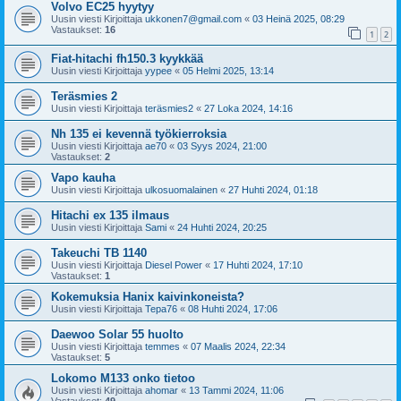
Volvo EC25 hyytyy
Uusin viesti Kirjoittaja
ukkonen7@gmail.com
«
03 Heinä 2025, 08:29
Vastaukset:
16
1
2
Fiat-hitachi fh150.3 kyykkää
Uusin viesti Kirjoittaja
yypee
«
05 Helmi 2025, 13:14
Teräsmies 2
Uusin viesti Kirjoittaja
teräsmies2
«
27 Loka 2024, 14:16
Nh 135 ei kevennä työkierroksia
Uusin viesti Kirjoittaja
ae70
«
03 Syys 2024, 21:00
Vastaukset:
2
Vapo kauha
Uusin viesti Kirjoittaja
ulkosuomalainen
«
27 Huhti 2024, 01:18
Hitachi ex 135 ilmaus
Uusin viesti Kirjoittaja
Sami
«
24 Huhti 2024, 20:25
Takeuchi TB 1140
Uusin viesti Kirjoittaja
Diesel Power
«
17 Huhti 2024, 17:10
Vastaukset:
1
Kokemuksia Hanix kaivinkoneista?
Uusin viesti Kirjoittaja
Tepa76
«
08 Huhti 2024, 17:06
Daewoo Solar 55 huolto
Uusin viesti Kirjoittaja
temmes
«
07 Maalis 2024, 22:34
Vastaukset:
5
Lokomo M133 onko tietoo
Uusin viesti Kirjoittaja
ahomar
«
13 Tammi 2024, 11:06