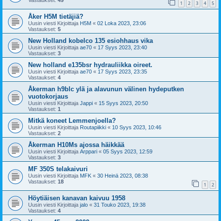
Vastaukset:
49
1
2
3
4
5
Åker H5M tietäjiä?
Uusin viesti Kirjoittaja
H5M
«
02 Loka 2023, 23:06
Vastaukset:
5
New Holland kobelco 135 esiohhaus vika
Uusin viesti Kirjoittaja
ae70
«
17 Syys 2023, 23:40
Vastaukset:
3
New holland e135bsr hydrauliikka oireet.
Uusin viesti Kirjoittaja
ae70
«
17 Syys 2023, 23:35
Vastaukset:
4
Åkerman h9blc ylä ja alavunun välinen hydeputken
vuotokorjaus
Uusin viesti Kirjoittaja
Jappi
«
15 Syys 2023, 20:50
Vastaukset:
1
Mitkä koneet Lemmenjoella?
Uusin viesti Kirjoittaja
Routapiikki
«
10 Syys 2023, 10:46
Vastaukset:
2
Åkerman H10Ms ajossa häikkää
Uusin viesti Kirjoittaja
Arppari
«
05 Syys 2023, 12:59
Vastaukset:
3
MF 350S telakaivuri
Uusin viesti Kirjoittaja
MFK
«
30 Heinä 2023, 08:38
Vastaukset:
18
1
2
Höytiäisen kanavan kaivuu 1958
Uusin viesti Kirjoittaja
jalo
«
31 Touko 2023, 19:38
Vastaukset:
4