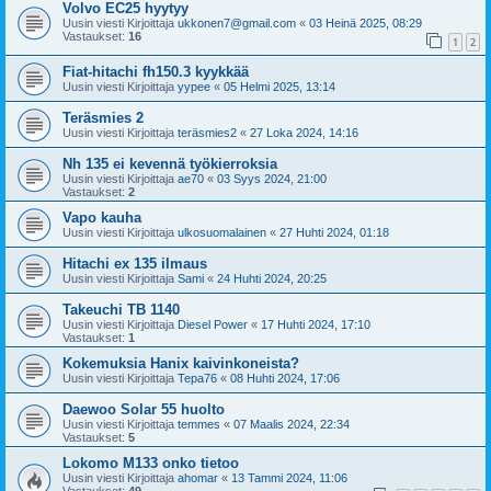
Volvo EC25 hyytyy
Uusin viesti Kirjoittaja
ukkonen7@gmail.com
«
03 Heinä 2025, 08:29
Vastaukset:
16
1
2
Fiat-hitachi fh150.3 kyykkää
Uusin viesti Kirjoittaja
yypee
«
05 Helmi 2025, 13:14
Teräsmies 2
Uusin viesti Kirjoittaja
teräsmies2
«
27 Loka 2024, 14:16
Nh 135 ei kevennä työkierroksia
Uusin viesti Kirjoittaja
ae70
«
03 Syys 2024, 21:00
Vastaukset:
2
Vapo kauha
Uusin viesti Kirjoittaja
ulkosuomalainen
«
27 Huhti 2024, 01:18
Hitachi ex 135 ilmaus
Uusin viesti Kirjoittaja
Sami
«
24 Huhti 2024, 20:25
Takeuchi TB 1140
Uusin viesti Kirjoittaja
Diesel Power
«
17 Huhti 2024, 17:10
Vastaukset:
1
Kokemuksia Hanix kaivinkoneista?
Uusin viesti Kirjoittaja
Tepa76
«
08 Huhti 2024, 17:06
Daewoo Solar 55 huolto
Uusin viesti Kirjoittaja
temmes
«
07 Maalis 2024, 22:34
Vastaukset:
5
Lokomo M133 onko tietoo
Uusin viesti Kirjoittaja
ahomar
«
13 Tammi 2024, 11:06