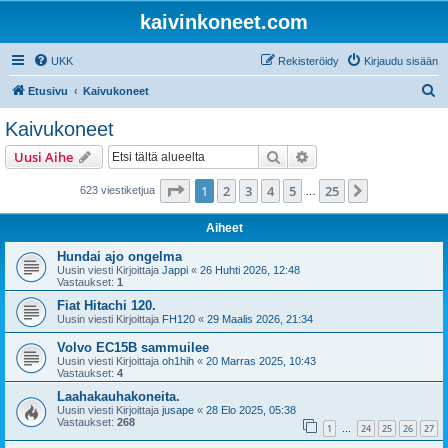
kaivinkoneet.com
UKK
Rekisteröidy
Kirjaudu sisään
E
Etusivu
Kaivukoneet
t
Kaivukoneet
s
Etsi
Tarkennettu haku
Uusi Aihe
i
Sivu
1
/
25
1
2
3
4
5
25
Seuraava
623 viestiketjua
…
Aiheet
Hundai ajo ongelma
Uusin viesti Kirjoittaja
Jappi
«
26 Huhti 2026, 12:48
Vastaukset:
1
Fiat Hitachi 120.
Uusin viesti Kirjoittaja
FH120
«
29 Maalis 2026, 21:34
Volvo EC15B sammuilee
Uusin viesti Kirjoittaja
oh1hih
«
20 Marras 2025, 10:43
Vastaukset:
4
Laahakauhakoneita.
Uusin viesti Kirjoittaja
jusape
«
28 Elo 2025, 05:38
Vastaukset:
268
1
24
25
26
27
…