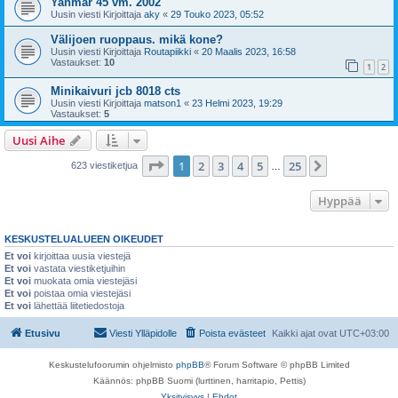
Yanmar 45 vm. 2002
Uusin viesti Kirjoittaja
aky
«
29 Touko 2023, 05:52
Välijoen ruoppaus. mikä kone?
Uusin viesti Kirjoittaja
Routapiikki
«
20 Maalis 2023, 16:58
Vastaukset:
10
1
2
Minikaivuri jcb 8018 cts
Uusin viesti Kirjoittaja
matson1
«
23 Helmi 2023, 19:29
Vastaukset:
5
Uusi Aihe
Sivu
1
/
25
1
2
3
4
5
25
Seuraava
623 viestiketjua
…
Hyppää
KESKUSTELUALUEEN OIKEUDET
Et voi
kirjoittaa uusia viestejä
Et voi
vastata viestiketjuihin
Et voi
muokata omia viestejäsi
Et voi
poistaa omia viestejäsi
Et voi
lähettää liitetiedostoja
Etusivu
Viesti Ylläpidolle
Poista evästeet
Kaikki ajat ovat
UTC+03:00
Keskustelufoorumin ohjelmisto
phpBB
® Forum Software © phpBB Limited
Käännös: phpBB Suomi (lurttinen, harritapio, Pettis)
Yksityisyys
|
Ehdot