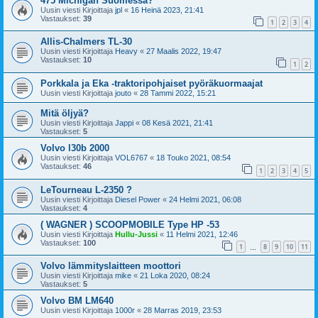
475 Michigan Suomessa?
Uusin viesti Kirjoittaja
jpl
«
16 Heinä 2023, 21:41
Vastaukset:
39
1
2
3
4
Allis-Chalmers TL-30
Uusin viesti Kirjoittaja
Heavy
«
27 Maalis 2022, 19:47
Vastaukset:
10
1
2
Porkkala ja Eka -traktoripohjaiset pyöräkuormaajat
Uusin viesti Kirjoittaja
jouto
«
28 Tammi 2022, 15:21
Mitä öljyä?
Uusin viesti Kirjoittaja
Jappi
«
08 Kesä 2021, 21:41
Vastaukset:
5
Volvo l30b 2000
Uusin viesti Kirjoittaja
VOL6767
«
18 Touko 2021, 08:54
Vastaukset:
46
1
2
3
4
5
LeTourneau L-2350 ?
Uusin viesti Kirjoittaja
Diesel Power
«
24 Helmi 2021, 06:08
Vastaukset:
4
( WAGNER ) SCOOPMOBILE Type HP -53
Uusin viesti Kirjoittaja
Hullu-Jussi
«
11 Helmi 2021, 12:46
Vastaukset:
100
1
8
9
10
11
…
Volvo lämmityslaitteen moottori
Uusin viesti Kirjoittaja
mike
«
21 Loka 2020, 08:24
Vastaukset:
5
Volvo BM LM640
Uusin viesti Kirjoittaja
1000r
«
28 Marras 2019, 23:53