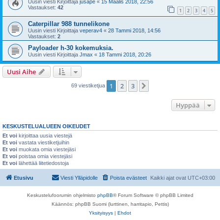
Uusin viesti Kirjoittaja
jusape
«
15 Maalis 2018, 22:56
Vastaukset:
42
1
2
3
4
5
Caterpillar 988 tunnelikone
Uusin viesti Kirjoittaja
veperav4
«
28 Tammi 2018, 14:56
Vastaukset:
2
Payloader h-30 kokemuksia.
Uusin viesti Kirjoittaja
Jmax
«
18 Tammi 2018, 20:26
Uusi Aihe
1
2
3
Seuraava
69 viestiketjua
Hyppää
KESKUSTELUALUEEN OIKEUDET
Et voi
kirjoittaa uusia viestejä
Et voi
vastata viestiketjuihin
Et voi
muokata omia viestejäsi
Et voi
poistaa omia viestejäsi
Et voi
lähettää liitetiedostoja
Etusivu
Viesti Ylläpidolle
Poista evästeet
Kaikki ajat ovat
UTC+03:00
Keskustelufoorumin ohjelmisto
phpBB
® Forum Software © phpBB Limited
Käännös: phpBB Suomi (lurttinen, harritapio, Pettis)
Yksityisyys
|
Ehdot