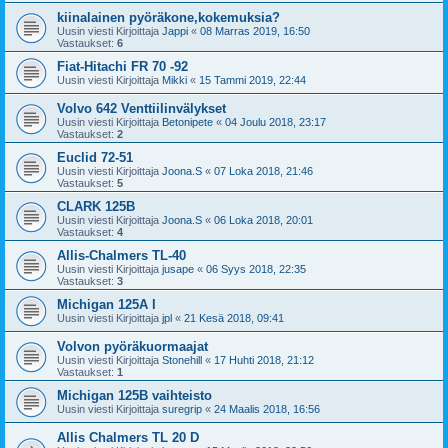
kiinalainen pyöräkone,kokemuksia?
Uusin viesti Kirjoittaja
Jappi
«
08 Marras 2019, 16:50
Vastaukset:
6
Fiat-Hitachi FR 70 -92
Uusin viesti Kirjoittaja
Mikki
«
15 Tammi 2019, 22:44
Volvo 642 Venttiilinvälykset
Uusin viesti Kirjoittaja
Betonipete
«
04 Joulu 2018, 23:17
Vastaukset:
2
Euclid 72-51
Uusin viesti Kirjoittaja
Joona.S
«
07 Loka 2018, 21:46
Vastaukset:
5
CLARK 125B
Uusin viesti Kirjoittaja
Joona.S
«
06 Loka 2018, 20:01
Vastaukset:
4
Allis-Chalmers TL-40
Uusin viesti Kirjoittaja
jusape
«
06 Syys 2018, 22:35
Vastaukset:
3
Michigan 125A I
Uusin viesti Kirjoittaja
jpl
«
21 Kesä 2018, 09:41
Volvon pyöräkuormaajat
Uusin viesti Kirjoittaja
Stonehill
«
17 Huhti 2018, 21:12
Vastaukset:
1
Michigan 125B vaihteisto
Uusin viesti Kirjoittaja
suregrip
«
24 Maalis 2018, 16:56
Allis Chalmers TL 20 D