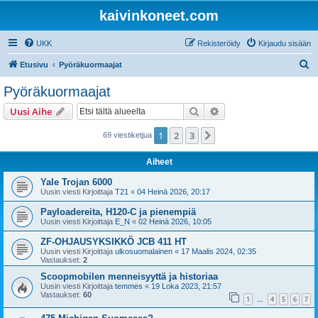
kaivinkoneet.com
UKK
Rekisteröidy
Kirjaudu sisään
E
Etusivu
Pyöräkuormaajat
t
Pyöräkuormaajat
s
Etsi
Tarkennettu haku
Uusi Aihe
i
1
2
3
Seuraava
69 viestiketjua
Aiheet
Yale Trojan 6000
Uusin viesti Kirjoittaja
T21
«
04 Heinä 2026, 20:17
Payloadereita, H120-C ja pienempiä
Uusin viesti Kirjoittaja
E_N
«
02 Heinä 2026, 10:05
ZF-OHJAUSYKSIKKÖ JCB 411 HT
Uusin viesti Kirjoittaja
ulkosuomalainen
«
17 Maalis 2024, 02:35
Vastaukset:
2
Scoopmobilen menneisyyttä ja historiaa
Uusin viesti Kirjoittaja
temmes
«
19 Loka 2023, 21:57
Vastaukset:
60
1
4
5
6
7
…