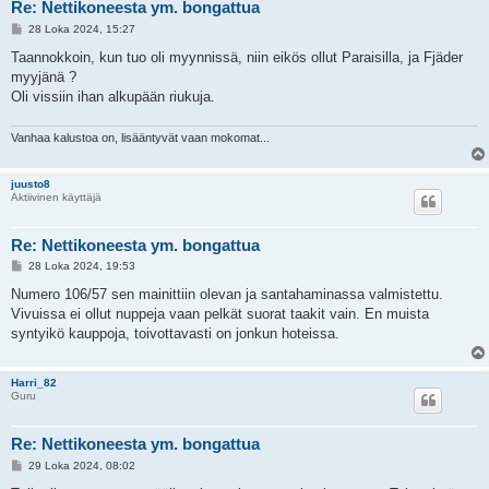
Re: Nettikoneesta ym. bongattua
V
28 Loka 2024, 15:27
i
e
Taannokkoin, kun tuo oli myynnissä, niin eikös ollut Paraisilla, ja Fjäder
s
myyjänä ?
t
i
Oli vissiin ihan alkupään riukuja.
Vanhaa kalustoa on, lisääntyvät vaan mokomat...
juusto8
Aktiivinen käyttäjä
Re: Nettikoneesta ym. bongattua
V
28 Loka 2024, 19:53
i
e
Numero 106/57 sen mainittiin olevan ja santahaminassa valmistettu.
s
Vivuissa ei ollut nuppeja vaan pelkät suorat taakit vain. En muista
t
i
syntyikö kauppoja, toivottavasti on jonkun hoteissa.
Harri_82
Guru
Re: Nettikoneesta ym. bongattua
V
29 Loka 2024, 08:02
i