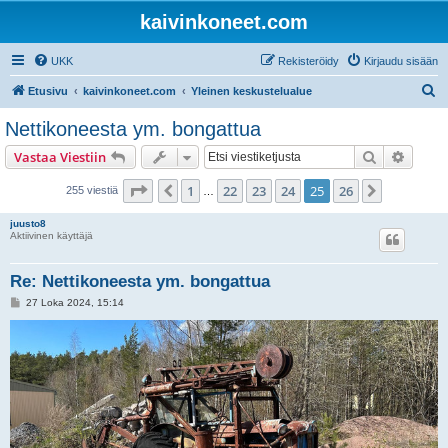
kaivinkoneet.com
UKK
Rekisteröidy
Kirjaudu sisään
E
Etusivu
kaivinkoneet.com
Yleinen keskustelualue
t
Nettikoneesta ym. bongattua
s
Etsi
Tarken
Vastaa Viestiin
i
Sivu
25
/
26
1
22
23
24
25
26
Edellinen
Seuraava
255 viestiä
…
juusto8
Aktiivinen käyttäjä
Re: Nettikoneesta ym. bongattua
V
27 Loka 2024, 15:14
i
e
s
t
i