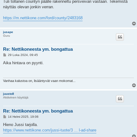
e
Tuli tollanen countyn päälle rakenneltu persveivari vastaan. Tekemistä
s
näyttäs olevan jonkin verran.
t
i
https://m.nettikone.com/ford/county/2483168
jusape
Guru
Re: Nettikoneesta ym. bongattua
V
29 Loka 2024, 09:45
i
e
Aika hintava on pyynti.
s
t
i
Vanhaa kalustoa on, lisääntyvät vaan mokomat...
juusto8
Aktiivinen käyttäjä
Re: Nettikoneesta ym. bongattua
V
14 Helmi 2025, 19:06
i
e
Hieno Jussi tarjolla.
s
https://www.nettikone.com/jussi-tuote/3 ... l-ad-share
t
i