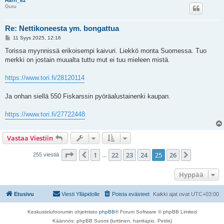
Harri_82
Guru
Re: Nettikoneesta ym. bongattua
V
11 Syys 2025, 12:16
i
e
Torissa myynnissä erikoisempi kaivuri. Liekkö monta Suomessa. Tuo
s
merkki on jostain muualta tuttu mut ei tuu mieleen mistä.
t
i
https://www.tori.fi/28120114
Ja onhan siellä 550 Fiskarssin pyöräalustainenki kaupan.
https://www.tori.fi/27722448
Vastaa Viestiin
Sivu
25
/
26
1
22
23
24
25
26
Edellinen
Seuraava
255 viestiä
…
Hyppää
Etusivu
Viesti Ylläpidolle
Poista evästeet
Kaikki ajat ovat
UTC+03:00
Keskustelufoorumin ohjelmisto
phpBB
® Forum Software © phpBB Limited
Käännös: phpBB Suomi (lurttinen, harritapio, Pettis)