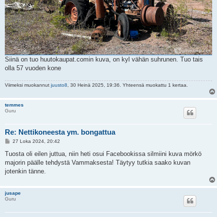
Siinä on tuo huutokaupat.comin kuva, on kyl vähän suhrunen. Tuo tais
olla 57 vuoden kone
Viimeksi muokannut
juusto8
, 30 Heinä 2025, 19:36. Yhteensä muokattu 1 kertaa.
temmes
Guru
Re: Nettikoneesta ym. bongattua
V
27 Loka 2024, 20:42
i
e
Tuosta oli eilen juttua, niin heti osui Facebookissa silmiini kuva mörkö
s
majorin päälle tehdystä Vammaksesta! Täytyy tutkia saako kuvan
t
i
jotenkin tänne.
jusape
Guru