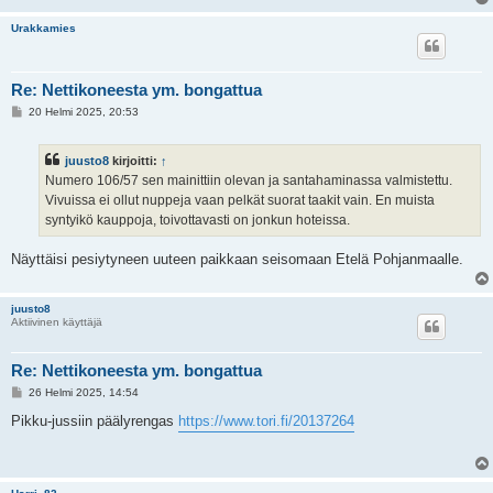
Urakkamies
Re: Nettikoneesta ym. bongattua
V
20 Helmi 2025, 20:53
i
e
s
juusto8
kirjoitti:
↑
t
i
Numero 106/57 sen mainittiin olevan ja santahaminassa valmistettu.
Vivuissa ei ollut nuppeja vaan pelkät suorat taakit vain. En muista
syntyikö kauppoja, toivottavasti on jonkun hoteissa.
Näyttäisi pesiytyneen uuteen paikkaan seisomaan Etelä Pohjanmaalle.
juusto8
Aktiivinen käyttäjä
Re: Nettikoneesta ym. bongattua
V
26 Helmi 2025, 14:54
i
e
Pikku-jussiin päälyrengas
https://www.tori.fi/20137264
s
t
i