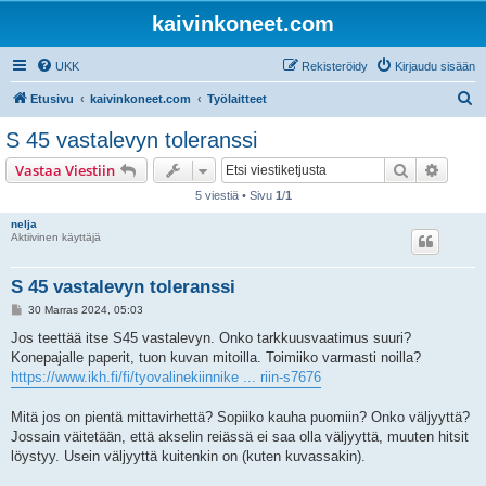
kaivinkoneet.com
UKK
Rekisteröidy
Kirjaudu sisään
E
Etusivu
kaivinkoneet.com
Työlaitteet
t
S 45 vastalevyn toleranssi
s
Etsi
Tarken
Vastaa Viestiin
i
5 viestiä • Sivu
1
/
1
nelja
Aktiivinen käyttäjä
S 45 vastalevyn toleranssi
V
30 Marras 2024, 05:03
i
e
Jos teettää itse S45 vastalevyn. Onko tarkkuusvaatimus suuri?
s
Konepajalle paperit, tuon kuvan mitoilla. Toimiiko varmasti noilla?
t
i
https://www.ikh.fi/fi/tyovalinekiinnike ... riin-s7676
Mitä jos on pientä mittavirhettä? Sopiiko kauha puomiin? Onko väljyyttä?
Jossain väitetään, että akselin reiässä ei saa olla väljyyttä, muuten hitsit
löystyy. Usein väljyyttä kuitenkin on (kuten kuvassakin).