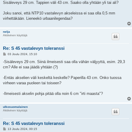
Sisäleveys 29 cm. Tappien väli 43 cm. Saako olla yhtään yli tai ali?
Joku sanoi, että NTP10 vastalevyn akseleissa ei saa olla 0,5 mm
virhettäkään. Lieneekö urbaanilegendaa?
nelja
Aktiivinen käyttäjä
Re: S 45 vastalevyn toleranssi
V
03 Joulu 2024, 15:10
i
e
-Sisäleveys 29 cm. Siinä ilmeisesti saa olla vähän väljyyttä, esim. 29,3
s
cm? Alle ei saa jäädä yhtään (?)
t
i
-Entäs akselien väli keskeltä keskelle? Paperilla 43 cm. Onko tuossa
virheen varaa puoleen tai toiseen?
-Ilmeisesti akselin pohja pitää olla noin 6 cm "irti maasta"?
ulkosuomalainen
Aktiivinen käyttäjä
Re: S 45 vastalevyn toleranssi
V
13 Joulu 2024, 00:15