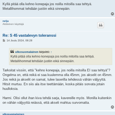
i
e
Kyllä pitää olla kehno konepaja jos noilla mitoilla saa tehtyä.
s
Metallihommat tehdään justiin eikä sinnepäin.
t
i
nelja
Aktiivinen käyttäjä
Re: S 45 vastalevyn toleranssi
V
14 Joulu 2024, 08:28
i
e
s
ulkosuomalainen
kirjoitti:
↑
t
i
Kyllä pitää olla kehno konepaja jos noilla mitoilla saa tehtyä.
Metallihommat tehdään justiin eikä sinnepäin.
Tarkoitat vissiin, että "kehno konepaja, jos noilla mitoilla EI saa tehtyä"?
Ongelma on, että reikä ei saa kuulemma olla 45mm, jos akselit on 45mm.
Jos reikä ja akselit on samat, tulee laserilla tehdessä vähän väljyyttä.
Hitsit murtuu. En siis ala itse teettämään, koska pitäis sorvata jotain
huulloksia.
Harmi. Olisi ollut ihan kiva tehdä sarja, kavereille myös. Monilla kuitenkin
on vähän väljyyttä reiässä, että akseli mahtuu survomatta.
ulkosuomalainen