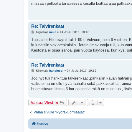
missään pelloolla tai savessa kesällä koittaa ajaa pätkää
Re: Talvirenkaat
V
Kirjoittaja
mike
»
14 Joulu 2016, 18:18
i
e
Tuollaiset Hilo bwynit tuli L 90 c Volvoon, noin 6 v sitten. 
s
kuluneisiin vakiorenkaisiin. Jotain ilmavuotoja tuli, kun van
t
i
Kestosta ei osaa sanoa, pari vuotta käytössä, kun kys. sa
Re: Talvirenkaat
V
Kirjoittaja
hakejussi
»
04 Joulu 2017, 19:15
i
e
Joo nyt tuli hankittua talvirenkaat ,pähkäilin kauan halvan 
s
vaikutelma on ollu hyvä lauhalla sekä pakkaskelillä , ainoa
t
i
huomattavan litissä 3 bar paineella mikä on suositus , lisäsin 
Vastaa Viestiin
Palaa sivulle “Pyöräkuormaajat”
Etusivu