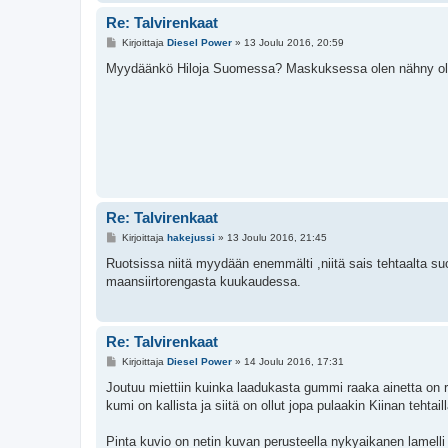
Re: Talvirenkaat
V
Kirjoittaja
Diesel Power
»
13 Joulu 2016, 20:59
i
e
Myydäänkö Hiloja Suomessa? Maskuksessa olen nähny olev
s
t
i
Re: Talvirenkaat
V
Kirjoittaja
hakejussi
»
13 Joulu 2016, 21:45
i
e
Ruotsissa niitä myydään enemmälti ,niitä sais tehtaalta suor
s
maansiirtorengasta kuukaudessa.
t
i
Re: Talvirenkaat
V
Kirjoittaja
Diesel Power
»
14 Joulu 2016, 17:31
i
e
Joutuu miettiin kuinka laadukasta gummi raaka ainetta on r
s
kumi on kallista ja siitä on ollut jopa pulaakin Kiinan teh
t
i
Pinta kuvio on netin kuvan perusteella nykyaikanen lamell