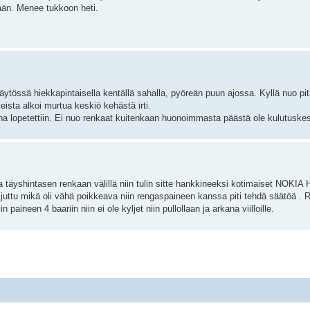
kään. Menee tukkoon heti.
Käytössä hiekkapintaisella kentällä sahalla, pyöreän puun ajossa. Kyllä nuo pit
teista alkoi murtua keskiö kehästä irti.
ha lopetettiin. Ei nuo renkaat kuitenkaan huonoimmasta päästä ole kulutuske
ja täyshintasen renkaan välillä niin tulin sitte hankkineeksi kotimaiset NOKIA
 juttu mikä oli vähä poikkeava niin rengaspaineen kanssa piti tehdä säätöä . 
paineen 4 baariin niin ei ole kyljet niin pullollaan ja arkana viilloille.