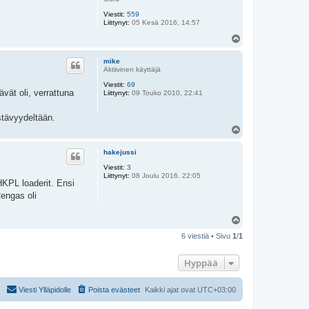
Viestit:
559
Liittynyt:
05 Kesä 2016, 14:57
Y
l
ö
mike
s
Aktiivinen käyttäjä
Viestit:
69
ävät oli, verrattuna
Liittynyt:
09 Touko 2010, 22:41
stävyydeltään.
Y
l
ö
hakejussi
s
Viestit:
3
Liittynyt:
08 Joulu 2016, 22:05
 HKPL loaderit. Ensi
Rengas oli
Y
l
6 viestiä • Sivu
1
/
1
ö
s
Hyppää
Viesti Ylläpidolle
Poista evästeet
Kaikki ajat ovat
UTC+03:00