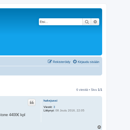
Etsi
Tarkennettu haku
Rekisteröidy
Kirjaudu sisään
6 viestiä • Sivu
1
/
1
hakejussi
Viestit:
3
Liittynyt:
08 Joulu 2016, 22:05
stone 4400€ kpl
Y