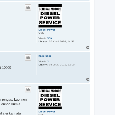
l
ö
s
Diesel Power
Guru
Viestit:
559
Liittynyt:
05 Kesä 2016, 14:57
Y
l
ö
hakejussi
s
Viestit:
3
Liittynyt:
08 Joulu 2016, 22:05
ät 10000
Y
l
ö
s
en rengas. Luonnon
 luonnon kumia.
Diesel Power
llä ei kannata
Guru