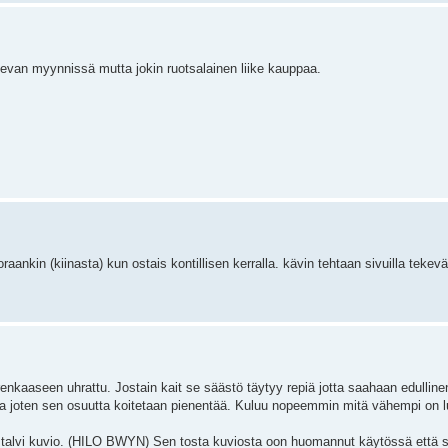
an myynnissä mutta jokin ruotsalainen liike kauppaa.
aankin (kiinasta) kun ostais kontillisen kerralla. kävin tehtaan sivuilla tekev
enkaaseen uhrattu. Jostain kait se säästö täytyy repiä jotta saahaan edullin
tailla joten sen osuutta koitetaan pienentää. Kuluu nopeemmin mitä vähempi on
i talvi kuvio. (HILO BWYN) Sen tosta kuviosta oon huomannut käytössä että si