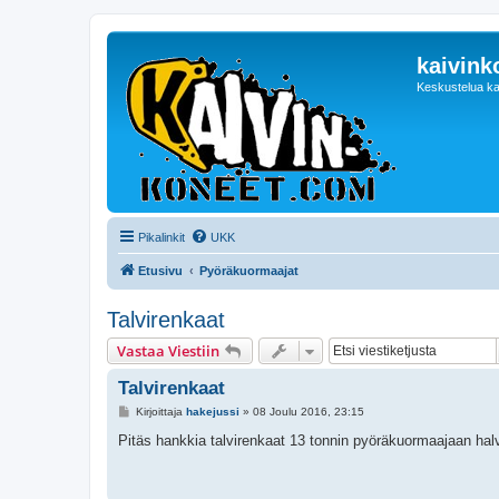
kaivink
Keskustelua ka
Pikalinkit
UKK
Etusivu
Pyöräkuormaajat
Talvirenkaat
Vastaa Viestiin
Talvirenkaat
V
Kirjoittaja
hakejussi
»
08 Joulu 2016, 23:15
i
e
Pitäs hankkia talvirenkaat 13 tonnin pyöräkuormaajaan halv
s
t
i