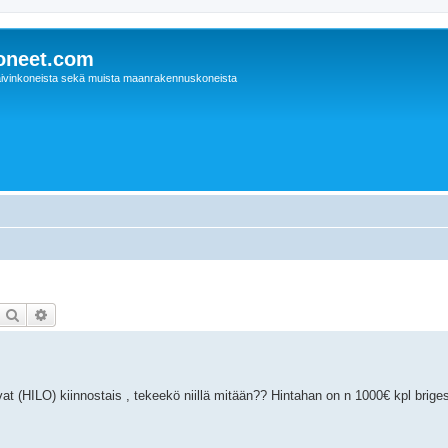
oneet.com
ivinkoneista sekä muista maanrakennuskoneista
Etsi
Tarkennettu haku
at (HILO) kiinnostais , tekeekö niillä mitään?? Hintahan on n 1000€ kpl brige