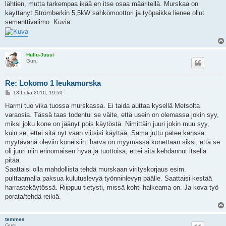
lähtien, mutta tarkempaa ikää en itse osaa määritellä. Murskaa on
käyttänyt Strömberkin 5,5kW sähkömoottori ja työpaikka lienee ollut
sementtivalimo. Kuvia:
Hullu-Jussi
Guru
Re: Lokomo 1 leukamurska
V
13 Loka 2010, 19:50
i
e
Harmi tuo vika tuossa murskassa. Ei taida auttaa kysellä Metsolta
s
varaosia. Tässä taas todentui se väite, että usein on olemassa jokin syy,
t
i
miksi joku kone on jäänyt pois käytöstä. Nimittäin juuri jokin muu syy,
kuin se, ettei sitä nyt vaan viitsisi käyttää. Sama juttu pätee kanssa
myytävänä oleviin koneisiin: harva on myymässä konettaan siksi, että se
oli juuri niin erinomaisen hyvä ja tuottoisa, ettei sitä kehdannut itsellä
pitää.
Saattaisi olla mahdollista tehdä murskaan virityskorjaus esim.
pulttaamalla paksua kulutuslevyä työnninlevyn päälle. Saattaisi kestää
harrastekäytössä. Riippuu tietysti, missä kohti halkeama on. Ja kova työ
porata/tehdä reikiä.
temmes
Guru