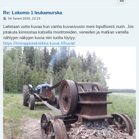
Re: Lokomo 1 leukamurska
V
04 Tammi 2026, 23:23
i
e
Laitetaan uutta kuvaa kun vanha kuvasivusto meni lopullisesti nurin. Jos
s
jotakuta kiinnostaa katsella moottoreiden, veneiden ja matkan varrella
t
i
nähtyjen näkyjen kuvia niin tuolta löytyy:
https://tmirappiotekniikka.kuvat.fi/kuvat/