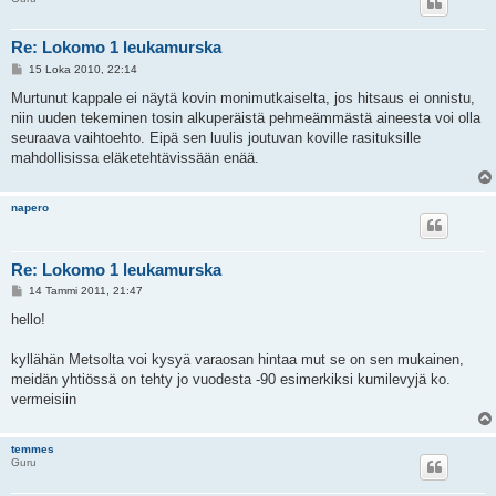
Re: Lokomo 1 leukamurska
V
15 Loka 2010, 22:14
i
e
Murtunut kappale ei näytä kovin monimutkaiselta, jos hitsaus ei onnistu,
s
niin uuden tekeminen tosin alkuperäistä pehmeämmästä aineesta voi olla
t
i
seuraava vaihtoehto. Eipä sen luulis joutuvan koville rasituksille
mahdollisissa eläketehtävissään enää.
napero
Re: Lokomo 1 leukamurska
V
14 Tammi 2011, 21:47
i
e
hello!
s
t
i
kyllähän Metsolta voi kysyä varaosan hintaa mut se on sen mukainen,
meidän yhtiössä on tehty jo vuodesta -90 esimerkiksi kumilevyjä ko.
vermeisiin
temmes
Guru