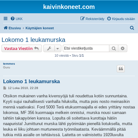
kaivinkoneet.com
UKK
Rekisteröidy
Kirjaudu sisään
E
Etusivu
Käyttäjien koneet
t
Lokomo 1 leukamurska
s
Etsi
Tarken
Vastaa Viestiin
i
10 viestiä • Sivu
1
/
1
temmes
Guru
Lokomo 1 leukamurska
V
12 Loka 2010, 22:28
i
e
Otsikon mukainen vanha kivensyöjä tuli noudettua kotiin sunnuntaina.
s
Kyyti sujui rauhallisesti vanhalla hiluksilla, mutta pois nosto meinasikin
t
i
mennä vaativaksi. Ford 5000 Terä etukuormaajalla ei edes yrittäny nostaa
lokomoa, MF 356 kuormaaja melkein onnistui, murska nousi samaan
tahtiin takapyörien kanssa. Lopulta oli soitettava kurottaja hätiin
naapurista! Jumittunut murska lähti pyörimään pienellä liotuksella, mutta
leuka ei liiku johtuen murtuneesta työnnilaatasta. Keväämmällä pitää
tutkia mitä asialle on tehtävissä. Laitetta on valmistettu 1920luvulta