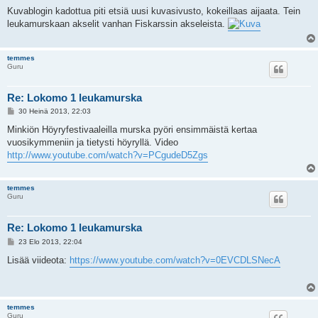
i
e
Kuvablogin kadottua piti etsiä uusi kuvasivusto, kokeillaas aijaata. Tein
s
leukamurskaan akselit vanhan Fiskarssin akseleista.
t
i
temmes
Guru
Re: Lokomo 1 leukamurska
V
30 Heinä 2013, 22:03
i
e
Minkiön Höyryfestivaaleilla murska pyöri ensimmäistä kertaa
s
vuosikymmeniin ja tietysti höyryllä. Video
t
i
http://www.youtube.com/watch?v=PCgudeD5Zgs
temmes
Guru
Re: Lokomo 1 leukamurska
V
23 Elo 2013, 22:04
i
e
Lisää viideota:
https://www.youtube.com/watch?v=0EVCDLSNecA
s
t
i
temmes
Guru