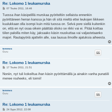
Re: Lokomo 1 leukamurska
V
07 Touko 2011, 16:46
i
e
Tuossa ihan käsipelillä murskaa pyöriteltiin sellaista ennenkin
s
pyörittäneen herran kanssa ja hän oli sitä mieltä ettei leukojen liikkeen
t
i
kuulukkaan olla isompi kuin mitä tuossa on. Selvä pore siellä kuitenkin
on, että en nyt osaa oikein päättää olisko se rikki vai ei. Pitää koittaa
tiilen paloilla miten käy, jaksaako käsin rouskuttaa vai valjastetaanko
majori. Rautapyöriä ajattelin alle, saa lausua ilmoille ajatuksia aiheesta.
temmes
Guru
Re: Lokomo 1 leukamurska
V
17 Touko 2011, 21:51
i
e
Noniin, nyt tuli kokeiltua ihan käsin pyörittämällä ja ainakin vanha punatiili
s
menee rouheeks, eli toimii!
t
i
temmes
Guru
Re: Lokomo 1 leukamurska
V
24 Syys 2012, 22:08