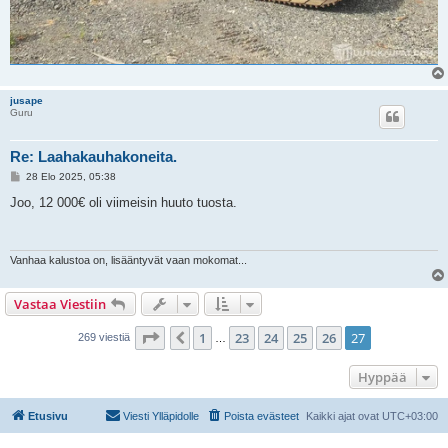
jusape
Guru
Re: Laahakauhakoneita.
V
28 Elo 2025, 05:38
i
e
Joo, 12 000€ oli viimeisin huuto tuosta.
s
t
i
Vanhaa kalustoa on, lisääntyvät vaan mokomat...
Vastaa Viestiin
Sivu
27
/
27
1
23
24
25
26
27
Edellinen
269 viestiä
…
Hyppää
Etusivu
Viesti Ylläpidolle
Poista evästeet
Kaikki ajat ovat
UTC+03:00