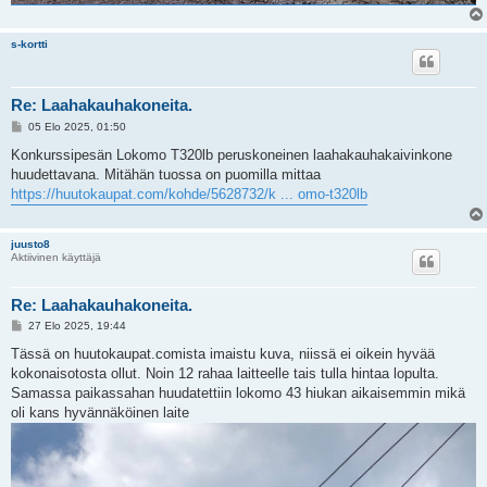
s-kortti
Re: Laahakauhakoneita.
V
05 Elo 2025, 01:50
i
e
Konkurssipesän Lokomo T320lb peruskoneinen laahakauhakaivinkone
s
huudettavana. Mitähän tuossa on puomilla mittaa
t
i
https://huutokaupat.com/kohde/5628732/k ... omo-t320lb
juusto8
Aktiivinen käyttäjä
Re: Laahakauhakoneita.
V
27 Elo 2025, 19:44
i
e
Tässä on huutokaupat.comista imaistu kuva, niissä ei oikein hyvää
s
kokonaisotosta ollut. Noin 12 rahaa laitteelle tais tulla hintaa lopulta.
t
i
Samassa paikassahan huudatettiin lokomo 43 hiukan aikaisemmin mikä
oli kans hyvännäköinen laite