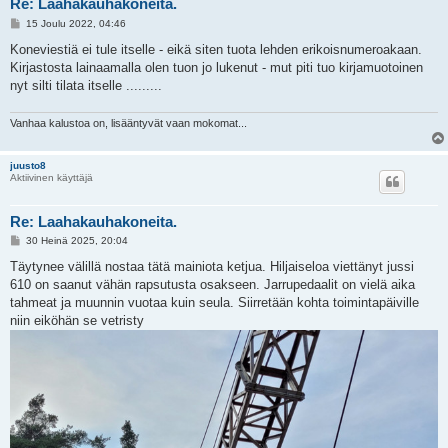
Re: Laahakauhakoneita.
V
15 Joulu 2022, 04:46
i
e
Koneviestiä ei tule itselle - eikä siten tuota lehden erikoisnumeroakaan.
s
Kirjastosta lainaamalla olen tuon jo lukenut - mut piti tuo kirjamuotoinen
t
i
nyt silti tilata itselle .........
Vanhaa kalustoa on, lisääntyvät vaan mokomat...
juusto8
Aktiivinen käyttäjä
Re: Laahakauhakoneita.
V
30 Heinä 2025, 20:04
i
e
Täytynee välillä nostaa tätä mainiota ketjua. Hiljaiseloa viettänyt jussi
s
610 on saanut vähän rapsutusta osakseen. Jarrupedaalit on vielä aika
t
i
tahmeat ja muunnin vuotaa kuin seula. Siirretään kohta toimintapäiville
niin eiköhän se vetristy