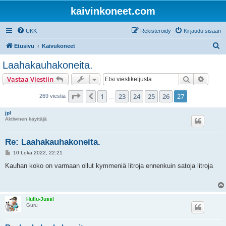
kaivinkoneet.com
UKK
Rekisteröidy
Kirjaudu sisään
E
Etusivu
Kaivukoneet
t
Laahakauhakoneita.
s
Etsi
Tarken
Vastaa Viestiin
i
Sivu
27
/
27
1
23
24
25
26
27
Edellinen
269 viestiä
…
jpl
Aktiivinen käyttäjä
Re: Laahakauhakoneita.
V
10 Loka 2022, 22:21
i
e
Kauhan koko on varmaan ollut kymmeniä litroja ennenkuin satoja litroja
s
t
i
Hullu-Jussi
Guru