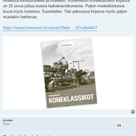
Aiheesta kiinnostuneille ja muillekin. Koneviestin Koneklassikot kirjassa
s
on 15 sivua juttua isoista laahakaivinkoneista. Paljon mielenkiintoisia
t
i
kuvia myös koneista. Suosittelen. Toki paksussa kirjassa myös paljon
muutakin luettavaa.
https://www.koneviesti.fi/uutiset/18efa ... 67ca8eb647
jusape
Guru