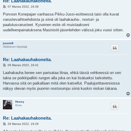
Re: Laahakauhakoneita.
V
07 Marras 2022, 16:39
i
e
Porvoon Konepajan vanhassa Pikku-Jussi-esitteessä taisi olla kuvat
s
varustevaihtoehdoista ja siinä oli laahakauha-, nosturi- ja
t
i
paalutusvarusteet. Kyseinen esite oli muistaakseni
uudelleenpainatuksena Masinistit-jäsenlehden välissä joku vuosi sitten.
juusto8
Aktiivinen käyttäjä
Re: Laahakauhakoneita.
V
09 Marras 2022, 16:41
i
e
Laahakauha lienee sen parisataa litraa, ehkä tässä vehkeessä on sen
s
takia se poikkipalkki rungon alla joka on kai lisätueksi tarkoitettu.
t
i
Harvassa sitä on paikallaan mitä olen katsellut. Paalujunttaversiossa
näkyy olevan myös puomin nostorumpu siinä kuskin niskan takana.
Heavy
Guru
Re: Laahakauhakoneita.
V
28 Marras 2022, 19:28
i
e