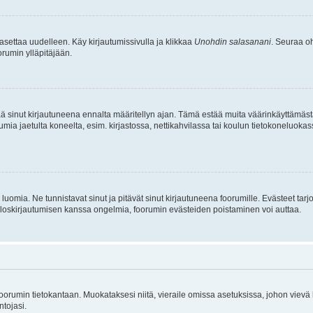
asettaa uudelleen. Käy kirjautumissivulla ja klikkaa
Unohdin salasanani
. Seuraa oh
rumin ylläpitäjään.
tää sinut kirjautuneena ennalta määritellyn ajan. Tämä estää muita väärinkäyttämäs
rumia jaetulta koneelta, esim. kirjastossa, nettikahvilassa tai koulun tietokoneluokas
luomia. Ne tunnistavat sinut ja pitävät sinut kirjautuneena foorumille. Evästeet tarj
i uloskirjautumisen kanssa ongelmia, foorumin evästeiden poistaminen voi auttaa.
n foorumin tietokantaan. Muokataksesi niitä, vieraile omissa asetuksissa, johon vievä
ntojasi.