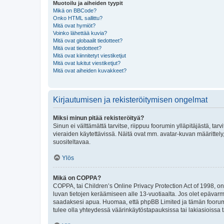
Muotoilu ja aiheiden tyypit
Mikä on BBCode?
Onko HTML sallittu?
Mitä ovat hymiöt?
Voinko lähettää kuvia?
Mitä ovat globaalit tiedotteet?
Mitä ovat tiedotteet?
Mitä ovat kiinnitetyt viestiketjut
Mitä ovat lukitut viestiketjut?
Mitä ovat aiheiden kuvakkeet?
Kirjautumisen ja rekisteröitymisen ongelmat
Miksi minun pitää rekisteröityä?
Sinun ei välttämättä tarvitse, riippuu foorumin ylläpitäjästä, tar
vieraiden käytettävissä. Näitä ovat mm. avatar-kuvan määrittely,
suositeltavaa.
Ylös
Mikä on COPPA?
COPPA, tai Children’s Online Privacy Protection Act of 1998, on y
luvan tietojen keräämiseen alle 13-vuotiaalta. Jos olet epävarm
saadaksesi apua. Huomaa, että phpBB Limited ja tämän foorumin
tulee olla yhteydessä väärinkäytöstapauksissa tai lakiasioissa t