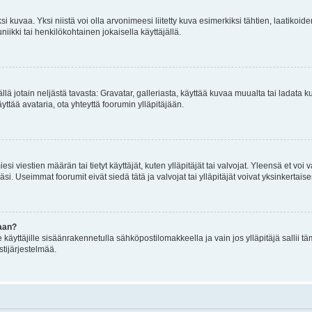
 kuvaa. Yksi niistä voi olla arvonimeesi liitetty kuva esimerkiksi tähtien, laatikoid
iikki tai henkilökohtainen jokaisella käyttäjällä.
mällä jotain neljästä tavasta: Gravatar, galleriasta, käyttää kuvaa muualta tai ladata
äyttää avataria, ota yhteyttä foorumin ylläpitäjään.
iesi viestien määrän tai tietyt käyttäjät, kuten ylläpitäjät tai valvojat. Yleensä et vo
i. Useimmat foorumit eivät siedä tätä ja valvojat tai ylläpitäjät voivat yksinkertaise
aan?
le käyttäjille sisäänrakennetulla sähköpostilomakkeella ja vain jos ylläpitäjä sallii
stijärjestelmää.