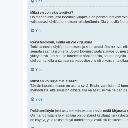
Ylös
Miksi en voi rekisteröityä?
On mahdollista, että foorumin ylläpitäjä on poistanut rekisteröin
valitsemasi käyttäjätunnuksen rekisteröinnin. Ota yhteyttä foor
Ylös
Rekisteröidyin, mutta en voi kirjautua!
Tarkista ensin käyttäjätunnuksesi ja salasanasi. Jos ne ovat oik
seurata saamiasi ohjeita. Jotkut foorumit vaativat myös uusien tu
yhteydessä. Jos sinulle lähetettiin sähköpostia, seuraa ohjeita
olet varma, että antamasi sähköpostiosoite oli oikein, yritä ottaa
Ylös
Miksi en voi kirjautua sisään?
Tämän tapahtumiseen on useita syitä. Ensin, varmista että tunnuk
mahdollista, että sivuston omistajalla on asetusvirhe heidän pää
Ylös
Rekisteröidyin joskus aiemmin, mutta en voi enää kirjautua 
On mahdollista, että ylläpitäjä on poistanut käyttäjätilisi käytö
on käynyt, yritä rekisteröityä uudelleen ja osallistu keskusteluu