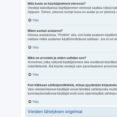
Mitä kuvia on käyttäjänimeni vieressä?
Viestejä katsottaessa käyttäjänimen vieressä saattaa näkyä kaksi
riippuen. Toinen, yleensä isompi kuva on avatar ja on yleensä un
Ylös
Miten asetan avataren?
Omissa asetuksissa, “Profiilin” alla, voit lisätä avataren käyttä
valitsee mitkä avatarien käyttöönottotavat sallitaan. Jos et voi k
Ylös
Mikä on arvonimi ja miten vaihdan sen?
Arvonimet, jotka näkyvät käyttäjänimesi alla osoittavat kirjoittam
määrittelemiä. Älä kirjoita viestejä vain parantaaksesi arvonimeäs
Ylös
Kun klikkaan sähköpostilinkkiä, minua pyydetään kirjautum
Vain rekisteröityneet käyttäjät voivat lähettää sähköpostia muil
tunnistautumattomat käyttäjät eivät voisi väärinkäyttää sähköpo
Ylös
Viestien lähetyksen ongelmat