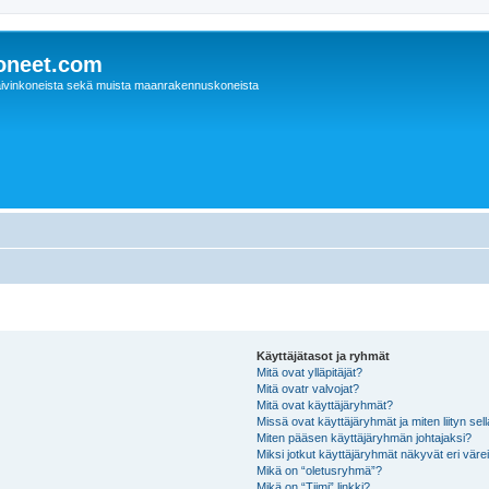
oneet.com
ivinkoneista sekä muista maanrakennuskoneista
Käyttäjätasot ja ryhmät
Mitä ovat ylläpitäjät?
Mitä ovatr valvojat?
Mitä ovat käyttäjäryhmät?
Missä ovat käyttäjäryhmät ja miten liityn sel
Miten pääsen käyttäjäryhmän johtajaksi?
Miksi jotkut käyttäjäryhmät näkyvät eri värei
Mikä on “oletusryhmä”?
Mikä on “Tiimi” linkki?