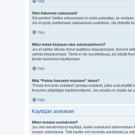
Ylös
Olen hukannut salasanani!
Älä panikoi! Vaikka salasanaasi ei voida palauttaa, se voidaan 
Jos et pysty asettamaan salasanaasi uudelleen, ota yhteyttä foo
Ylös
Miksi minut kirjataan ulos automaattisesti?
Jos et valitse
Muista minut
-laatikkoa kirjautuessasi, foorumi pi
valinta kirjautuessasi. Tämä ei ole suositeltavaa, jos käytät foo
tämän toiminnon käyttämisen.
Ylös
Mitä “Poista foorumin evästeet” tekee?
“Poista foorumin evästeet” poistaa evästeet, jotka ovat phpBB:n 
foorumin ylläpitäjän käyttöönottamia. Jos sinulla on sisään ta
Ylös
Käyttäjän asetukset
Miten muutan asetuksiani?
Jos olet rekisteröitynyt käyttäjä, kaikki asetuksesi tallennetaa
sivujen ylälaidassa. Tätä kautta voit muokata asetuksiasi ja vali