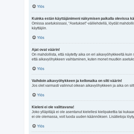
Ylös
Kuinka estän käyttäjänimeni näkymisen paikalla olevissa kä
Omissa asetuksissasi, “Asetukset”-välilehdellä, löydät mahdoll
käyttäjiin.
Ylös
Ajat ovat väärin!
On mahdollista, että näytetty aika on eri aikavyöhykkeeltä kuin
että aikavyöhykkeen vaihtaminen, kuten monet muutkin asetukset o
Ylös
Vaihdoin aikavyöhykkeen ja kellonaika on silti väärin!
Jos olet varmasti valinnut oikean aikavyöhykkeen ja aika on silt
Ylös
Kieleni ei ole valittavana!
Joko ylläpitäjä ei ole asentanut kielellesi kielipakettia tai kuka
ei ole olemassa, voit luoda uuden käännöksen. Lisätietoja löyt
Ylös