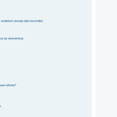
isältäviä viestejä tältä foorumilta!
sta tai vihamiehistä
aani aihetta?
a?