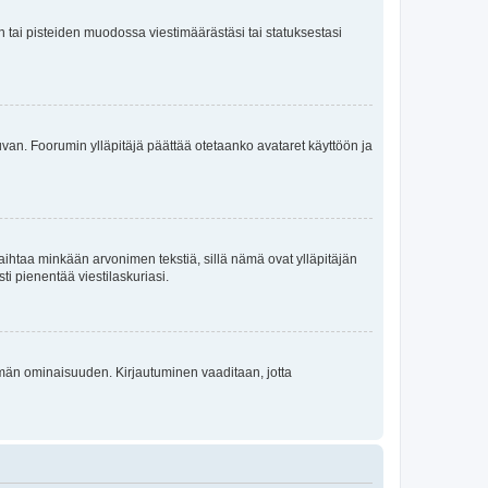
en tai pisteiden muodossa viestimäärästäsi tai statuksestasi
 kuvan. Foorumin ylläpitäjä päättää otetaanko avataret käyttöön ja
i vaihtaa minkään arvonimen tekstiä, sillä nämä ovat ylläpitäjän
sti pienentää viestilaskuriasi.
 tämän ominaisuuden. Kirjautuminen vaaditaan, jotta