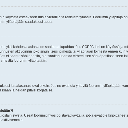
nin käytöstä estääkseen uusia vierailijoita rekisteröitymästä. Foorumin ylläpitäjä on v
umin ylläpitäjään saadaksesi apua.
ein, yksi kahdesta asiasta on saattanut tapahtua. Jos COPPA-tuki on käytössä ja määri
nnusten aktivoinnin joko sinun itsesi toimesta tai ylläpitäjän toimesta ennen kuin vo
. Jos et saanut sähköpostia, olet saattanut antaa virheellisen sähköpostiosoitteen t
 yhteyttä foorumin ylläpitäjään.
sesi ja salasanasi ovat oikein. Jos ne ovat, ota yhteyttä foorumin ylläpitäjään varmi
ssään ja heidän pitäisi korjata se.
sisään?!
stä jostain syystä. Useat foorumit myös poistavat käyttäjiä, jotka eivät ole kirjoitta
n aktiivisemmin.