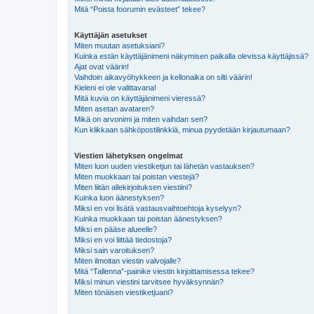
Mitä “Poista foorumin evästeet” tekee?
Käyttäjän asetukset
Miten muutan asetuksiani?
Kuinka estän käyttäjänimeni näkymisen paikalla olevissa käyttäjissä?
Ajat ovat väärin!
Vaihdoin aikavyöhykkeen ja kellonaika on silti väärin!
Kieleni ei ole valittavana!
Mitä kuvia on käyttäjänimeni vieressä?
Miten asetan avataren?
Mikä on arvonimi ja miten vaihdan sen?
Kun klikkaan sähköpostilinkkiä, minua pyydetään kirjautumaan?
Viestien lähetyksen ongelmat
Miten luon uuden viestiketjun tai lähetän vastauksen?
Miten muokkaan tai poistan viestejä?
Miten liitän allekirjoituksen viestiini?
Kuinka luon äänestyksen?
Miksi en voi lisätä vastausvaihtoehtoja kyselyyn?
Kuinka muokkaan tai poistan äänestyksen?
Miksi en pääse alueelle?
Miksi en voi liittää tiedostoja?
Miksi sain varoituksen?
Miten ilmoitan viestin valvojalle?
Mitä “Tallenna”-painike viestin kirjoittamisessa tekee?
Miksi minun viestini tarvitsee hyväksynnän?
Miten tönäisen viestiketjuani?