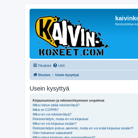
kaivink
Keskustelua ka
Pikalinkit
UKK
Etusivu
Usein kysyttyä
Usein kysyttyä
Kirjautumisen ja rekisteröitymisen ongelmat
Miksi minun pitää rekisteröityä?
Mikä on COPPA?
Miksi en voi rekisteröityä?
Rekisteröidyin, mutta en voi kirjautua!
Miksi en voi kirjautua sisään?
Rekisteröidyin joskus aiemmin, mutta en voi enää kirjautua sisään?!
Olen hukannut salasanani!
Miksi minut kirjataan ulos automaattisesti?