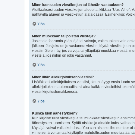
Miten luon uuden viestiketjun tai lähetän vastauksen?
Aloittaaksesi uuden viestiketjun alueella, klikkaa "Uusi Aihe". Va
nähtävillä alueen ja viestiketjun alalaidassa. Esimerkiksi: Voit kir
Ylös
Miten muokkaan tai poistan viestejä?
Jos et ole foorumin ylläpitäjä tai valvoja, voit muokata vain om
jälkeen. Jos joku on jo vastannut viestiin, löydät viestiketjuu
viestiin. Se ei näy, jos valvoja tai ylläpitäjä muokkaa viestiä,
viestejä, jos niihin on joku vastannut.
Ylös
Miten liitän allekirjoituksen viestiini?
Lisätäksesi allekirjoituksen viestiisi, sinun täytyy ensin luoda s
allekirjoituksen automaattisesti aina kaikkiin viesteihisi tekemäl
viestinkirjoituslomakkeessa.
Ylös
Kuinka luon äänestyksen?
Kun kirjoitat uuta viestiketjua tai muokkaat viestiketjun ensimmäi
äänestysten luomiseen. Syötä otsikko ja ainakin kaksi vaihtoehto
käyttäjät voivat valita kohdasta You can also set the number of
viimeisenä voit antaa käyttäjille mahdollisuuden muuttaa ääntä