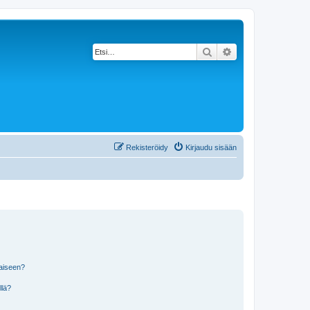
Etsi
Tarkennettu haku
Rekisteröidy
Kirjaudu sisään
laiseen?
llä?