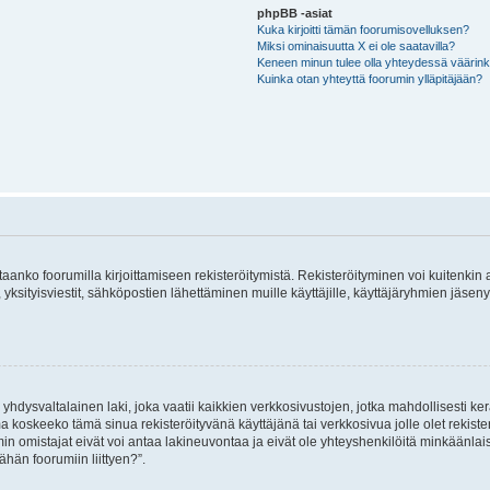
phpBB -asiat
Kuka kirjoitti tämän foorumisovelluksen?
Miksi ominaisuutta X ei ole saatavilla?
Keneen minun tulee olla yhteydessä väärinkäy
Kuinka otan yhteyttä foorumin ylläpitäjään?
vitaanko foorumilla kirjoittamiseen rekisteröitymistä. Rekisteröityminen voi kuitenkin
 yksityisviestit, sähköpostien lähettäminen muille käyttäjille, käyttäjäryhmien jäs
hdysvaltalainen laki, joka vaatii kaikkien verkkosivustojen, jotka mahdollisesti kerää
a koskeeko tämä sinua rekisteröityvänä käyttäjänä tai verkkosivua jolle olet rekis
 omistajat eivät voi antaa lakineuvontaa ja eivät ole yhteyshenkilöitä minkäänla
ähän foorumiin liittyen?”.