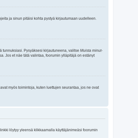
jeita ja sinun pitäisi kohta pystyä kirjautumaan uudelleen.
tä tunnuksiasi. Pysyäksesi kirjautuneena, valitse
Muista minut
-
sa. Jos et näe tätä valintaa, foorumin ylläpitäjä on estänyt
oavat myös toimintoja, kuten luettujen seurantaa, jos ne ovat
 linkki löytyy yleensä klikkaamalla käyttäjänimeäsi foorumin