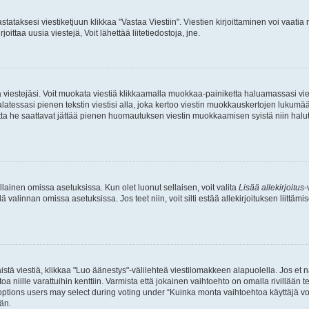
stataksesi viestiketjuun klikkaa "Vastaa Viestiin". Viestien kirjoittaminen voi vaatia
joittaa uusia viestejä, Voit lähettää liitetiedostoja, jne.
ia viestejäsi. Voit muokata viestiä klikkaamalla muokkaa-painiketta haluamassasi vies
n palatessasi pienen tekstin viestisi alla, joka kertoo viestin muokkauskertojen luk
 mutta he saattavat jättää pienen huomautuksen viestin muokkaamisen syistä niin halu
ellainen omissa asetuksissa. Kun olet luonut sellaisen, voit valita
Lisää allekirjoitus
-
lä valinnan omissa asetuksissa. Jos teet niin, voit silti estää allekirjoituksen liittäm
stä viestiä, klikkaa "Luo äänestys"-välilehteä viestilomakkeen alapuolella. Jos et näe
a niille varattuihin kenttiin. Varmista että jokainen vaihtoehto on omalla rivillään
 options users may select during voting under “Kuinka monta vaihtoehtoa käyttäjä voi
än.