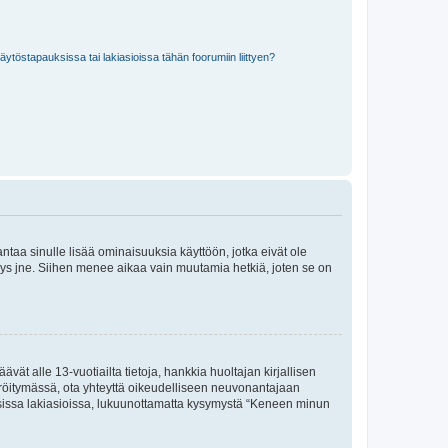
töstapauksissa tai lakiasioissa tähän foorumiin liittyen?
 antaa sinulle lisää ominaisuuksia käyttöön, jotka eivät ole
enyys jne. Siihen menee aikaa vain muutamia hetkiä, joten se on
vät alle 13-vuotiailta tietoja, hankkia huoltajan kirjallisen
teröitymässä, ota yhteyttä oikeudelliseen neuvonantajaan
isissa lakiasioissa, lukuunottamatta kysymystä “Keneen minun