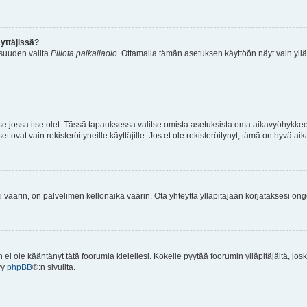
yttäjissä?
isuuden valita
Piilota paikallaolo
. Ottamalla tämän asetuksen käyttöön näyt vain ylläpit
 se jossa itse olet. Tässä tapauksessa valitse omista asetuksista oma aikavyöhykke
vat vain rekisteröityneille käyttäjille. Jos et ole rekisteröitynyt, tämä on hyvä aik
i väärin, on palvelimen kellonaika väärin. Ota yhteyttä ylläpitäjään korjataksesi on
an ei ole kääntänyt tätä foorumia kielellesi. Kokeile pyytää foorumin ylläpitäjältä, jos
yy
phpBB
®:n sivuilta.