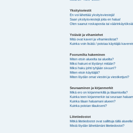
Yksityisviestit
En voi lähettää yksityisviestejä!
Saan yksityisviestejä joita en halua!
Olen saanut roskapostia tai väärinkäytöksiä s
Ystävät ja vihamiehet
Mitä ovat kaveri ja vihamieslistat?
Kuinka voin lisätä / poistaa käyttäjiä kaverei
Foorumilta hakeminen
Miten etsin alueelta tai alueilta?
Miksi hakuni ei löytänyt mitään?
Miksi haku johti tyhjään sivuun!?
Miten etsin käyttäjiä?
Miten löydän omat viestini ja viestiketjuni?
Seuraaminen ja kirjanmerkit
Mikä ero on kirjanmerkillä ja tilaamisella?
Kuinka teen kirjanmerkin tai seuraan haluam
Kuinka tilaan haluamani alueen?
Kuinka poistan tilaukseni?
Liitetiedostot
Mitkä liitetiedostot ovat sallittuja tällä alueell
Mistä löydän lähettämäni liitetiedostot?