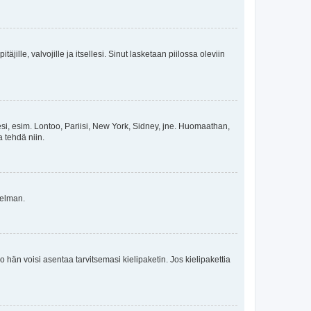
äjille, valvojille ja itsellesi. Sinut lasketaan piilossa oleviin
esi, esim. Lontoo, Pariisi, New York, Sidney, jne. Huomaathan,
a tehdä niin.
gelman.
ko hän voisi asentaa tarvitsemasi kielipaketin. Jos kielipakettia