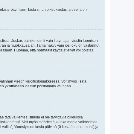
 rekisteröitymisen. Lista sinun oikeuksistasi alueella on
tissä. Joskus painike toimii vain tietyn ajan viestin luomisen
umäärän ja muokkausajan. Tämä näkyy vain jos joku on vastannut
tessaan. Huomaa, että normaalit käyttäjät eivät voi poistaa
valinnan viestin kirjoituslomakkeessa. Voit myös lisätä
isen yksittäiseen viestiin poistamalla valinnan
 tätä välilehteä, sinulla ei ole tarvittavia oikeuksia
 tekstikentässä. Voit myös määritellä kuinka monta vaihtoehtoa
 valita”, äänestyksen kesto päivinä (0 kestää loputtomasti) ja