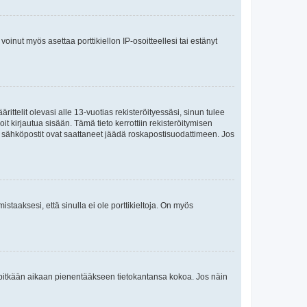
oinut myös asettaa porttikiellon IP-osoitteellesi tai estänyt
ttelit olevasi alle 13-vuotias rekisteröityessäsi, sinun tulee
it kirjautua sisään. Tämä tieto kerrottiin rekisteröitymisen
ai sähköpostit ovat saattaneet jäädä roskapostisuodattimeen. Jos
staaksesi, että sinulla ei ole porttikieltoja. On myös
neet pitkään aikaan pienentääkseen tietokantansa kokoa. Jos näin