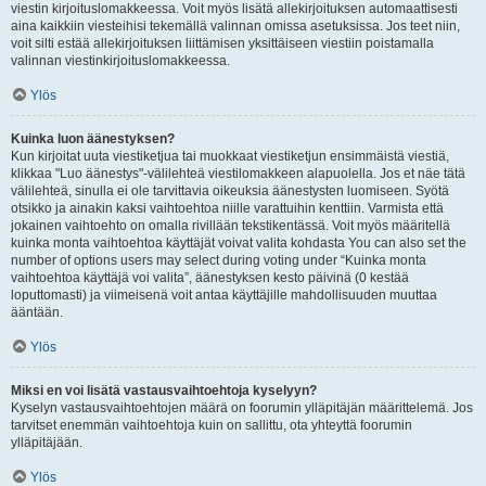
viestin kirjoituslomakkeessa. Voit myös lisätä allekirjoituksen automaattisesti
aina kaikkiin viesteihisi tekemällä valinnan omissa asetuksissa. Jos teet niin,
voit silti estää allekirjoituksen liittämisen yksittäiseen viestiin poistamalla
valinnan viestinkirjoituslomakkeessa.
Ylös
Kuinka luon äänestyksen?
Kun kirjoitat uuta viestiketjua tai muokkaat viestiketjun ensimmäistä viestiä,
klikkaa "Luo äänestys"-välilehteä viestilomakkeen alapuolella. Jos et näe tätä
välilehteä, sinulla ei ole tarvittavia oikeuksia äänestysten luomiseen. Syötä
otsikko ja ainakin kaksi vaihtoehtoa niille varattuihin kenttiin. Varmista että
jokainen vaihtoehto on omalla rivillään tekstikentässä. Voit myös määritellä
kuinka monta vaihtoehtoa käyttäjät voivat valita kohdasta You can also set the
number of options users may select during voting under “Kuinka monta
vaihtoehtoa käyttäjä voi valita”, äänestyksen kesto päivinä (0 kestää
loputtomasti) ja viimeisenä voit antaa käyttäjille mahdollisuuden muuttaa
ääntään.
Ylös
Miksi en voi lisätä vastausvaihtoehtoja kyselyyn?
Kyselyn vastausvaihtoehtojen määrä on foorumin ylläpitäjän määrittelemä. Jos
tarvitset enemmän vaihtoehtoja kuin on sallittu, ota yhteyttä foorumin
ylläpitäjään.
Ylös