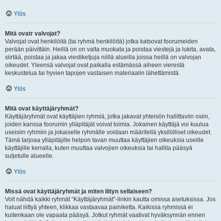
Ylös
Mitä ovatr valvojat?
Valvojat ovat henkilöitä (tai ryhmä henkilöitä) jotka katsovat foorumeiden
perään päivittäin. Heillä on on valta muokata ja poistaa viestejä ja lukita, avata,
siirtää, poistaa ja jakaa viestiketjuja niillä alueilla joissa heillä on valvojan
oikeudet. Yleensä valvojat ovat paikalla estämässä aiheen vierestä
keskustelua tai hyvien tapojen vastaisen materiaalin lähettämistä.
Ylös
Mitä ovat käyttäjäryhmät?
Käyttäjäryhmät ovat käyttäjien ryhmiä, jotka jakavat yhteisön hallittaviin osiin,
joiden kanssa foorumin ylläpitäjät voivat toimia. Jokainen käyttäjä voi kuulua
useisiin ryhmiin ja jokaiselle ryhmälle voidaan määritellä yksilölliset oikeudet.
Tämä tarjoaa ylläpitäjille helpon tavan muuttaa käyttäjien oikeuksia useille
käyttäjille kerralla, kuten muuttaa valvojien oikeuksia tai hallita pääsyä
suljetulle alueelle.
Ylös
Missä ovat käyttäjäryhmät ja miten liityn sellaiseen?
Voit nähdä kaikki ryhmät “Käyttäjäryhmät”-linkin kautta omissa asetuksissa. Jos
haluat liittyä yhteen, klikkaa vastaavaa painiketta. Kaikissa ryhmissä ei
kuitenkaan ole vapaata pääsyä. Jotkut ryhmät vaativat hyväksynnän ennen