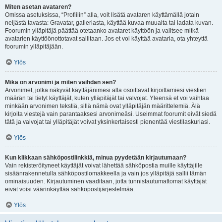
Miten asetan avataren?
Omissa asetuksissa, “Profiilin” alla, voit lisätä avataren käyttämällä jotain
neljästä tavasta: Gravatar, galleriasta, käyttää kuvaa muualta tai ladata kuvan.
Foorumin ylläpitäjä päättää otetaanko avataret käyttöön ja valitsee mitkä
avatarien käyttöönottotavat sallitaan. Jos et voi käyttää avataria, ota yhteyttä
foorumin ylläpitäjään.
Ylös
Mikä on arvonimi ja miten vaihdan sen?
Arvonimet, jotka näkyvät käyttäjänimesi alla osoittavat kirjoittamiesi viestien
määrän tai tietyt käyttäjät, kuten ylläpitäjät tai valvojat. Yleensä et voi vaihtaa
minkään arvonimen tekstiä, sillä nämä ovat ylläpitäjän määrittelemiä. Älä
kirjoita viestejä vain parantaaksesi arvonimeäsi. Useimmat foorumit eivät siedä
tätä ja valvojat tai ylläpitäjät voivat yksinkertaisesti pienentää viestilaskuriasi.
Ylös
Kun klikkaan sähköpostilinkkiä, minua pyydetään kirjautumaan?
Vain rekisteröityneet käyttäjät voivat lähettää sähköpostia muille käyttäjille
sisäänrakennetulla sähköpostilomakkeella ja vain jos ylläpitäjä sallii tämän
ominaisuuden. Kirjautuminen vaaditaan, jotta tunnistautumattomat käyttäjät
eivät voisi väärinkäyttää sähköpostijärjestelmää.
Ylös