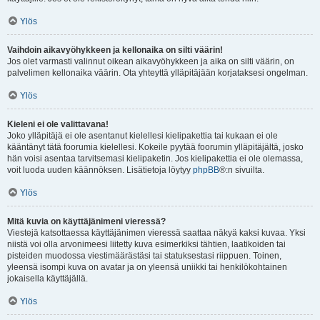
Ylös
Vaihdoin aikavyöhykkeen ja kellonaika on silti väärin!
Jos olet varmasti valinnut oikean aikavyöhykkeen ja aika on silti väärin, on
palvelimen kellonaika väärin. Ota yhteyttä ylläpitäjään korjataksesi ongelman.
Ylös
Kieleni ei ole valittavana!
Joko ylläpitäjä ei ole asentanut kielellesi kielipakettia tai kukaan ei ole
kääntänyt tätä foorumia kielellesi. Kokeile pyytää foorumin ylläpitäjältä, josko
hän voisi asentaa tarvitsemasi kielipaketin. Jos kielipakettia ei ole olemassa,
voit luoda uuden käännöksen. Lisätietoja löytyy
phpBB
®:n sivuilta.
Ylös
Mitä kuvia on käyttäjänimeni vieressä?
Viestejä katsottaessa käyttäjänimen vieressä saattaa näkyä kaksi kuvaa. Yksi
niistä voi olla arvonimeesi liitetty kuva esimerkiksi tähtien, laatikoiden tai
pisteiden muodossa viestimäärästäsi tai statuksestasi riippuen. Toinen,
yleensä isompi kuva on avatar ja on yleensä uniikki tai henkilökohtainen
jokaisella käyttäjällä.
Ylös