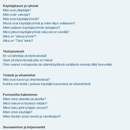
Käyttäjätasot ja ryhmät
Mitä ovat ylläpitäjät?
Mitä ovatr valvojat?
Mitä ovat käyttäjäryhmät?
Missä ovat käyttäjäryhmät ja miten liityn sellaiseen?
Miten pääsen käyttäjäryhmän johtajaksi?
Miksi jotkut käyttäjäryhmät näkyvät eri väreillä?
Mikä on “oletusryhmä”?
Mikä on “Tiimi” linkki?
Yksityisviestit
En voi lähettää yksityisviestejä!
Saan yksityisviestejä joita en halua!
Olen saanut roskapostia tai väärinkäytöksiä sisältäviä viestejä tältä foorumilta!
Ystävät ja vihamiehet
Mitä ovat kaveri ja vihamieslistat?
Kuinka voin lisätä / poistaa käyttäjiä kavereista tai vihamiehistä
Foorumilta hakeminen
Miten etsin alueelta tai alueilta?
Miksi hakuni ei löytänyt mitään?
Miksi haku johti tyhjään sivuun!?
Miten etsin käyttäjiä?
Miten löydän omat viestini ja viestiketjuni?
Seuraaminen ja kirjanmerkit