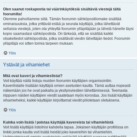
Olen saanut roskapostia tai väärinkäytöksiä sisältäviä viestejä tältä
foorumilta!
Olemme pahoillamme siitä. Tämän foorumin sähköpostilomake sisältää
ominaisuuksia, jotka yrittävät estää ja seurata käyttäjiä, jotka lähettävät
sellaisia viestejä, joten ota yhteyttä foorumin ylläpitäjään ja lähetä hänelle täysi
kopio saamastasi sähköpostista. On tärkeää, että se sisältää kaikki
otsaketiedot sähköpostista, jotka sisältävät viestin lähettäjän tiedot. Foorumin
ylläpitäjä voi sitten toimia tarpeen mukaan.
Ylös
Ystävät ja vihamiehet
Mitä ovat kaveri ja vihamieslistat?
Voit käyttää näitä listoja muiden foorumin käyttäjien organisointiin.
Kaverilistalle lisätään käyttäjiä omien asetusten kautta. Tämä auttaa nopeasti
näkemään jos he ovat paikalla ja yksityisviestien lähettämisessä. Teemasta
riippuen näiden käyttäjien viestit saatetaan myös korostaa. Jos lisäät käyttäjän
vihamieheksi, kaikki käyttäjän kirjoittamat viestit piilotetaan oletuksena.
Ylös
Kuinka voin lisätä / poistaa käyttäjiä kavereista tai vihamiehistä
Voit lisätä käyttäjiä listoihisi kahdella tapaa. Jokaisen käyttäjän profiilissa on
linkki jonka kautta voit lisätä heidät joko kavereihin tai vihamiehiin.