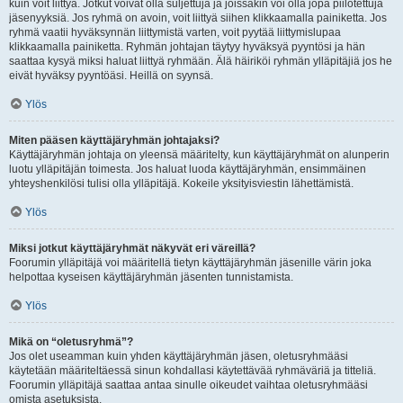
kuin voit liittyä. Jotkut voivat olla suljettuja ja joissakin voi olla jopa piilotettuja
jäsenyyksiä. Jos ryhmä on avoin, voit liittyä siihen klikkaamalla painiketta. Jos
ryhmä vaatii hyväksynnän liittymistä varten, voit pyytää liittymislupaa
klikkaamalla painiketta. Ryhmän johtajan täytyy hyväksyä pyyntösi ja hän
saattaa kysyä miksi haluat liittyä ryhmään. Älä häiriköi ryhmän ylläpitäjiä jos he
eivät hyväksy pyyntöäsi. Heillä on syynsä.
Ylös
Miten pääsen käyttäjäryhmän johtajaksi?
Käyttäjäryhmän johtaja on yleensä määritelty, kun käyttäjäryhmät on alunperin
luotu ylläpitäjän toimesta. Jos haluat luoda käyttäjäryhmän, ensimmäinen
yhteyshenkilösi tulisi olla ylläpitäjä. Kokeile yksityisviestin lähettämistä.
Ylös
Miksi jotkut käyttäjäryhmät näkyvät eri väreillä?
Foorumin ylläpitäjä voi määritellä tietyn käyttäjäryhmän jäsenille värin joka
helpottaa kyseisen käyttäjäryhmän jäsenten tunnistamista.
Ylös
Mikä on “oletusryhmä”?
Jos olet useamman kuin yhden käyttäjäryhmän jäsen, oletusryhmääsi
käytetään määriteltäessä sinun kohdallasi käytettävää ryhmäväriä ja titteliä.
Foorumin ylläpitäjä saattaa antaa sinulle oikeudet vaihtaa oletusryhmääsi
omista asetuksista.