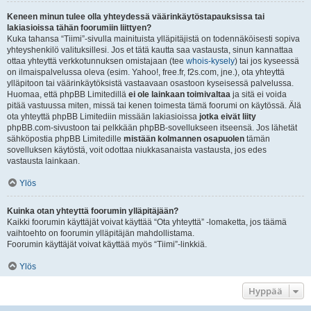
Keneen minun tulee olla yhteydessä väärinkäytöstapauksissa tai
lakiasioissa tähän foorumiin liittyen?
Kuka tahansa “Tiimi”-sivulla mainituista ylläpitäjistä on todennäköisesti sopiva
yhteyshenkilö valituksillesi. Jos et tätä kautta saa vastausta, sinun kannattaa
ottaa yhteyttä verkkotunnuksen omistajaan (tee
whois-kysely
) tai jos kyseessä
on ilmaispalvelussa oleva (esim. Yahoo!, free.fr, f2s.com, jne.), ota yhteyttä
ylläpitoon tai väärinkäytöksistä vastaavaan osastoon kyseisessä palvelussa.
Huomaa, että phpBB Limitedillä
ei ole lainkaan toimivaltaa
ja sitä ei voida
pitää vastuussa miten, missä tai kenen toimesta tämä foorumi on käytössä. Älä
ota yhteyttä phpBB Limitediin missään lakiasioissa
jotka eivät liity
phpBB.com-sivustoon tai pelkkään phpBB-sovellukseen itseensä. Jos lähetät
sähköpostia phpBB Limitedille
mistään kolmannen osapuolen
tämän
sovelluksen käytöstä, voit odottaa niukkasanaista vastausta, jos edes
vastausta lainkaan.
Ylös
Kuinka otan yhteyttä foorumin ylläpitäjään?
Kaikki foorumin käyttäjät voivat käyttää “Ota yhteyttä” -lomaketta, jos täämä
vaihtoehto on foorumin ylläpitäjän mahdollistama.
Foorumin käyttäjät voivat käyttää myös “Tiimi”-linkkiä.
Ylös
Hyppää