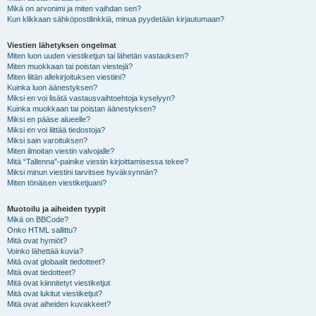
Mikä on arvonimi ja miten vaihdan sen?
Kun klikkaan sähköpostilinkkiä, minua pyydetään kirjautumaan?
Viestien lähetyksen ongelmat
Miten luon uuden viestiketjun tai lähetän vastauksen?
Miten muokkaan tai poistan viestejä?
Miten liitän allekirjoituksen viestiini?
Kuinka luon äänestyksen?
Miksi en voi lisätä vastausvaihtoehtoja kyselyyn?
Kuinka muokkaan tai poistan äänestyksen?
Miksi en pääse alueelle?
Miksi en voi liittää tiedostoja?
Miksi sain varoituksen?
Miten ilmoitan viestin valvojalle?
Mitä “Tallenna”-painike viestin kirjoittamisessa tekee?
Miksi minun viestini tarvitsee hyväksynnän?
Miten tönäisen viestiketjuani?
Muotoilu ja aiheiden tyypit
Mikä on BBCode?
Onko HTML sallittu?
Mitä ovat hymiöt?
Voinko lähettää kuvia?
Mitä ovat globaalit tiedotteet?
Mitä ovat tiedotteet?
Mitä ovat kiinnitetyt viestiketjut
Mitä ovat lukitut viestiketjut?
Mitä ovat aiheiden kuvakkeet?