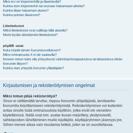
Mikä ero on kirjanmerkillä ja tilaamisella?
Kuinka teen kirjanmerkin tai seuraan haluamaani aihetta?
Kuinka tilaan haluamani alueen?
Kuinka poistan tilaukseni?
Liitetiedostot
Mitkä liitetiedostot ovat sallittuja tällä alueella?
Mistä löydän lähettämäni liitetiedostot?
phpBB -asiat
Kuka kirjoitti tämän foorumisovelluksen?
Miksi ominaisuutta X ei ole saatavilla?
Keneen minun tulee olla yhteydessä väärinkäytöstapauksissa tai lakiasioissa tähän
foorumiin liittyen?
Kuinka otan yhteyttä foorumin ylläpitäjään?
Kirjautumisen ja rekisteröitymisen ongelmat
Miksi minun pitää rekisteröityä?
Sinun ei välttämättä tarvitse, riippuu foorumin ylläpitäjästä, tarvitaanko
foorumilla kirjoittamiseen rekisteröitymistä. Rekisteröityminen voi kuitenkin
antaa sinulle lisää ominaisuuksia käyttöön, jotka eivät ole vieraiden
käytettävissä. Näitä ovat mm. avatar-kuvan määrittely, yksityisviestit,
sähköpostien lähettäminen muille käyttäjille, käyttäjäryhmien jäsenyys jne.
Siihen menee aikaa vain muutamia hetkiä, joten se on suositeltavaa.