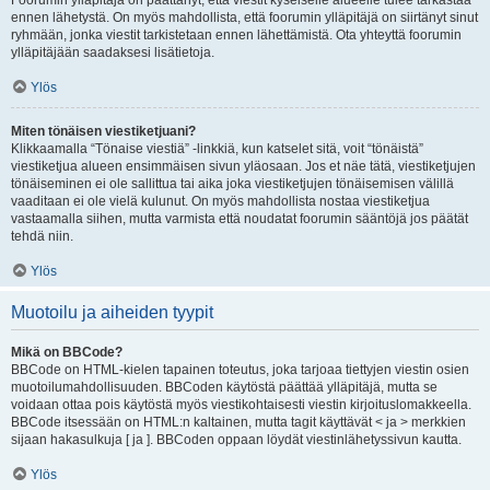
Foorumin ylläpitäjä on päättänyt, että viestit kyseiselle alueelle tulee tarkastaa
ennen lähetystä. On myös mahdollista, että foorumin ylläpitäjä on siirtänyt sinut
ryhmään, jonka viestit tarkistetaan ennen lähettämistä. Ota yhteyttä foorumin
ylläpitäjään saadaksesi lisätietoja.
Ylös
Miten tönäisen viestiketjuani?
Klikkaamalla “Tönaise viestiä” -linkkiä, kun katselet sitä, voit “tönäistä”
viestiketjua alueen ensimmäisen sivun yläosaan. Jos et näe tätä, viestiketjujen
tönäiseminen ei ole sallittua tai aika joka viestiketjujen tönäisemisen välillä
vaaditaan ei ole vielä kulunut. On myös mahdollista nostaa viestiketjua
vastaamalla siihen, mutta varmista että noudatat foorumin sääntöjä jos päätät
tehdä niin.
Ylös
Muotoilu ja aiheiden tyypit
Mikä on BBCode?
BBCode on HTML-kielen tapainen toteutus, joka tarjoaa tiettyjen viestin osien
muotoilumahdollisuuden. BBCoden käytöstä päättää ylläpitäjä, mutta se
voidaan ottaa pois käytöstä myös viestikohtaisesti viestin kirjoituslomakkeella.
BBCode itsessään on HTML:n kaltainen, mutta tagit käyttävät < ja > merkkien
sijaan hakasulkuja [ ja ]. BBCoden oppaan löydät viestinlähetyssivun kautta.
Ylös