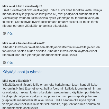
Mitä ovat lukitut viestiketjut?
Lukitut viestiketjut ovat viestiketjuja, joihin ei voi enää lähettää vastauksia ja
mahdolliset kyselyt joita viestiketjussa oli, ovat päättyneet automaattisesti.
Viestiketjuja voidaan lukita useista syistä ylläpitäjän tai foorumin valvojan
toimesta. Saatat myös pystyä lukitsemaan oman viestiketjusi, mutta tämä
riippuu foorumin ylläpitäjän antamista oikeuksista.
Ylös
Mitä ovat aiheiden kuvakkeet?
Aiheiden kuvakkeet ovat aiheen aloittajan valitsemia kuvakkeita joiden on
tarkoitus kuvastaa niiden sisältöä. Aiheiden kuvakkeiden käyttöoikeudet
riippuvat foorumin ylläpitäjän määrittelemistä oikeuksista.
Ylös
Käyttäjätasot ja ryhmät
Mitä ovat ylläpitäjät?
Ylläpitäjät ovat jäseniä joille on annettu korkeimman tason kontrolli koko
foorumiin. Nämä jäsenet voivat hallita foorumin kaikkia foorumin toiminnan
osa-alueita, mukaan lukien oikeuksien asettaminen, käyttäjien porttikiellot,
käyttäjäryhmät ja valvojat yms., riippuen foorumin perustajasta ja hänen
ylläpitäjille määrittelemistä oikeuksista. Heillä saattaa olla myös täydet
valvojan oikeudet kaikilla keskustelualueilla, riippuen foorumin perustajan
määrittelemistä asetuksista.