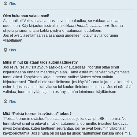
Ylös
Olen hukannut salasanani!
Älä panikoi! Vaikka salasanaasi ei voida palauttaa, se voidaan asettaa
uudelleen. Käy kirjautumissivulla ja klikkaa
Unohdin salasanani
. Seuraa
ohjeita ja sinun pitäisi kohta pystyä kirjautumaan uudelleen.
Jos et pysty asettamaan salasanaasi uudelleen, ota yhteyttä foorumin
ylläpitäjään.
Ylös
Miksi minut kirjataan ulos automaattisesti?
Jos et valitse
Muista minut
-laatikkoa kirjautuessasi, foorumi pitää sinut
kirjautuneena ennalta määritellyn ajan. Tämä estää muita väärinkäyttämästä
tunnuksiasi. Pysyäksesi kirjautuneena, valitse
Muista minut
-valinta
kirjautuessasi. Tämä ei ole suositeltavaa, jos käytät foorumia jaetulta koneelta,
esim. kirjastossa, nettikahvilassa tai koulun tietokoneluokassa. Jos et näe tätä
valintaa, foorumin ylläpitäjä on estänyt tämän toiminnon käyttämisen.
Ylös
Mitä “Poista foorumin evästeet” tekee?
“Poista foorumin evästeet” poistaa evästeet, jotka ovat phpBB:n luomia. Ne
tunnistavat sinut ja pitävät sinut kirjautuneena foorumille. Evästeet tarjoavat
myös toimintoja, kuten luettujen seurantaa, jos ne ovat foorumin ylläpitäjän
käyttöönottamia. Jos sinulla on sisään tai uloskirjautumisen kanssa ongelmia,