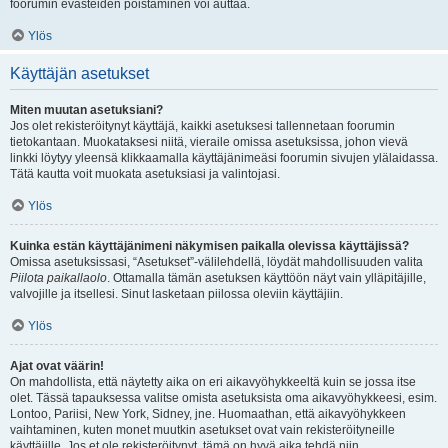
foorumin evästeiden poistaminen voi auttaa.
Ylös
Käyttäjän asetukset
Miten muutan asetuksiani?
Jos olet rekisteröitynyt käyttäjä, kaikki asetuksesi tallennetaan foorumin
tietokantaan. Muokataksesi niitä, vieraile omissa asetuksissa, johon vievä
linkki löytyy yleensä klikkaamalla käyttäjänimeäsi foorumin sivujen ylälaidassa.
Tätä kautta voit muokata asetuksiasi ja valintojasi.
Ylös
Kuinka estän käyttäjänimeni näkymisen paikalla olevissa käyttäjissä?
Omissa asetuksissasi, “Asetukset”-välilehdellä, löydät mahdollisuuden valita
Piilota paikallaolo
. Ottamalla tämän asetuksen käyttöön näyt vain ylläpitäjille,
valvojille ja itsellesi. Sinut lasketaan piilossa oleviin käyttäjiin.
Ylös
Ajat ovat väärin!
On mahdollista, että näytetty aika on eri aikavyöhykkeeltä kuin se jossa itse
olet. Tässä tapauksessa valitse omista asetuksista oma aikavyöhykkeesi, esim.
Lontoo, Pariisi, New York, Sidney, jne. Huomaathan, että aikavyöhykkeen
vaihtaminen, kuten monet muutkin asetukset ovat vain rekisteröityneille
käyttäjille. Jos et ole rekisteröitynyt, tämä on hyvä aika tehdä niin.