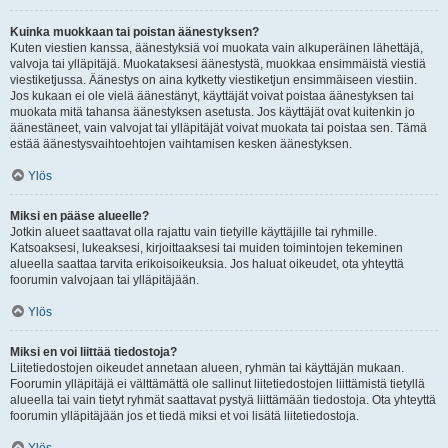
Kuinka muokkaan tai poistan äänestyksen?
Kuten viestien kanssa, äänestyksiä voi muokata vain alkuperäinen lähettäjä,
valvoja tai ylläpitäjä. Muokataksesi äänestystä, muokkaa ensimmäistä viestiä
viestiketjussa. Äänestys on aina kytketty viestiketjun ensimmäiseen viestiin.
Jos kukaan ei ole vielä äänestänyt, käyttäjät voivat poistaa äänestyksen tai
muokata mitä tahansa äänestyksen asetusta. Jos käyttäjät ovat kuitenkin jo
äänestäneet, vain valvojat tai ylläpitäjät voivat muokata tai poistaa sen. Tämä
estää äänestysvaihtoehtojen vaihtamisen kesken äänestyksen.
Ylös
Miksi en pääse alueelle?
Jotkin alueet saattavat olla rajattu vain tietyille käyttäjille tai ryhmille.
Katsoaksesi, lukeaksesi, kirjoittaaksesi tai muiden toimintojen tekeminen
alueella saattaa tarvita erikoisoikeuksia. Jos haluat oikeudet, ota yhteyttä
foorumin valvojaan tai ylläpitäjään.
Ylös
Miksi en voi liittää tiedostoja?
Liitetiedostojen oikeudet annetaan alueen, ryhmän tai käyttäjän mukaan.
Foorumin ylläpitäjä ei välttämättä ole sallinut liitetiedostojen liittämistä tietyllä
alueella tai vain tietyt ryhmät saattavat pystyä liittämään tiedostoja. Ota yhteyttä
foorumin ylläpitäjään jos et tiedä miksi et voi lisätä liitetiedostoja.