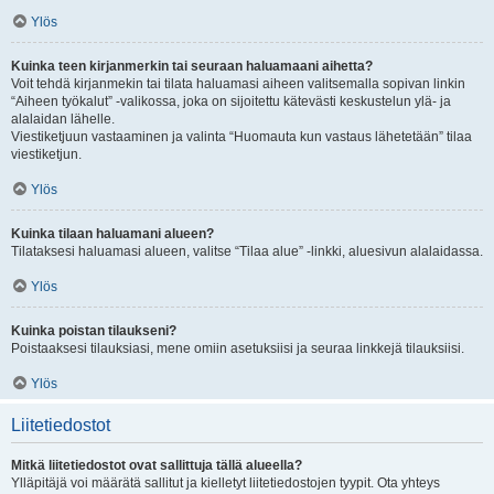
Ylös
Kuinka teen kirjanmerkin tai seuraan haluamaani aihetta?
Voit tehdä kirjanmekin tai tilata haluamasi aiheen valitsemalla sopivan linkin
“Aiheen työkalut” -valikossa, joka on sijoitettu kätevästi keskustelun ylä- ja
alalaidan lähelle.
Viestiketjuun vastaaminen ja valinta “Huomauta kun vastaus lähetetään” tilaa
viestiketjun.
Ylös
Kuinka tilaan haluamani alueen?
Tilataksesi haluamasi alueen, valitse “Tilaa alue” -linkki, aluesivun alalaidassa.
Ylös
Kuinka poistan tilaukseni?
Poistaaksesi tilauksiasi, mene omiin asetuksiisi ja seuraa linkkejä tilauksiisi.
Ylös
Liitetiedostot
Mitkä liitetiedostot ovat sallittuja tällä alueella?
Ylläpitäjä voi määrätä sallitut ja kielletyt liitetiedostojen tyypit. Ota yhteys