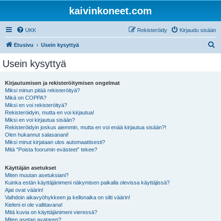
kaivinkoneet.com
UKK
Rekisteröidy
Kirjaudu sisään
E
Etusivu
Usein kysyttyä
t
Usein kysyttyä
s
i
Kirjautumisen ja rekisteröitymisen ongelmat
Miksi minun pitää rekisteröityä?
Mikä on COPPA?
Miksi en voi rekisteröityä?
Rekisteröidyin, mutta en voi kirjautua!
Miksi en voi kirjautua sisään?
Rekisteröidyin joskus aiemmin, mutta en voi enää kirjautua sisään?!
Olen hukannut salasanani!
Miksi minut kirjataan ulos automaattisesti?
Mitä “Poista foorumin evästeet” tekee?
Käyttäjän asetukset
Miten muutan asetuksiani?
Kuinka estän käyttäjänimeni näkymisen paikalla olevissa käyttäjissä?
Ajat ovat väärin!
Vaihdoin aikavyöhykkeen ja kellonaika on silti väärin!
Kieleni ei ole valittavana!
Mitä kuvia on käyttäjänimeni vieressä?
Miten asetan avataren?