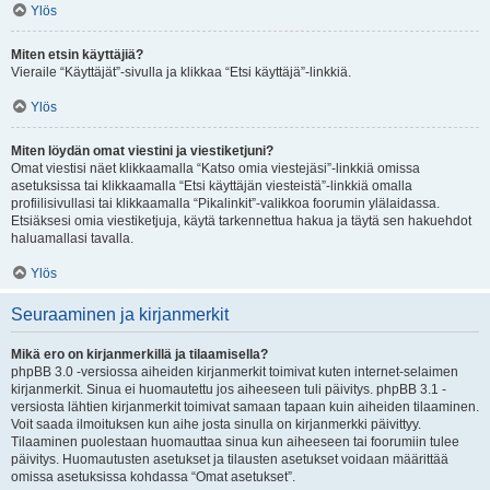
Ylös
Miten etsin käyttäjiä?
Vieraile “Käyttäjät”-sivulla ja klikkaa “Etsi käyttäjä”-linkkiä.
Ylös
Miten löydän omat viestini ja viestiketjuni?
Omat viestisi näet klikkaamalla “Katso omia viestejäsi”-linkkiä omissa
asetuksissa tai klikkaamalla “Etsi käyttäjän viesteistä”-linkkiä omalla
profiilisivullasi tai klikkaamalla “Pikalinkit”-valikkoa foorumin ylälaidassa.
Etsiäksesi omia viestiketjuja, käytä tarkennettua hakua ja täytä sen hakuehdot
haluamallasi tavalla.
Ylös
Seuraaminen ja kirjanmerkit
Mikä ero on kirjanmerkillä ja tilaamisella?
phpBB 3.0 -versiossa aiheiden kirjanmerkit toimivat kuten internet-selaimen
kirjanmerkit. Sinua ei huomautettu jos aiheeseen tuli päivitys. phpBB 3.1 -
versiosta lähtien kirjanmerkit toimivat samaan tapaan kuin aiheiden tilaaminen.
Voit saada ilmoituksen kun aihe josta sinulla on kirjanmerkki päivittyy.
Tilaaminen puolestaan huomauttaa sinua kun aiheeseen tai foorumiin tulee
päivitys. Huomautusten asetukset ja tilausten asetukset voidaan määrittää
omissa asetuksissa kohdassa “Omat asetukset”.