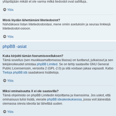
ylläpitäjään mikäli et ole varma mitkä tiedostot ovat sallittuja..
Ylös
Mistä löydän lähettämäni liitetiedostot?
Nähdäksesi listan liitetiedostoistasi, mene omiin asetuksiin ja seuraa linkkejä
liitetiedostot-osioon.
Ylös
phpBB -asiat
Kuka kirjoitti tämän foorumisovelluksen?
Tämä sovellus (sen muokkaamattomassa tilassa) on tuottanut, julkaissut ja sen
tekijänoikeudet omistaa
phpBB Limited
. Se on tehty saataville GNU General
Public Licensenssin, versiolla 2 (GPL-2.0) ja sitä voidaan jakaa vapaasti. Katso
Tietoja phpBB:stä
saadaksesi lisätietoja.
Ylös
Miksi ominaisuutta X ei ole saatavilla?
Tämä ohjelmisto on phpBB Limitedin kirjoittama ja lisensoima. Jos uskot, että
ominaisuus tulisi lisätä, vieraile
phpBB ideakeskuksessa
, jossa voit äänestää
olemassa olevia ideoita tai lähettää uuden.
Ylös