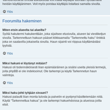
Vaihtoehtoisesti omista asetuksista voit lisätä käyttäjiä suoraan syöttämällä
heidän käyttäjänimen. Voit myös poistaa käyttäjiä listaltasi samalta sivulta.
Ylös
Foorumilta hakeminen
Miten etsin alueelta tai alueilta?
Syötä hakutermi hakukenttään, joka sijaitsee etusivulla, alueen tai viestiketjun
sivulla. Tarkennettuun hakuun pääset klikkaamalla “Tarkennettu haku”-linkkiä
joka on saatavilla jokaisella sivulla. Haun sijainti voi riippua käyttämästäsi
tyylistä.
Ylös
Miksi hakuni ei löytänyt mitään?
Hakusi oli todennäköisesti liian epämääräinen ja sisälsi useita yleisiä termejä,
joita phpBB ei ole indeksoinut. Ole tarkempi ja käytä Tarkennetun haun
valintoja.
Ylös
Miksi haku johti tyhjään sivuun!?
Hakusi palautti liian monta tulosta ja palvelin ei pystynyt käsittelemään niitä.
Käytä “Tarkennettua hakua” ja ole tarkempi hakuehdoissa ja alueissa joilta
etsit.