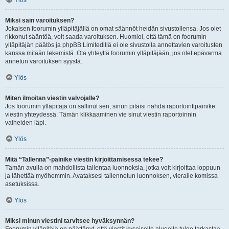
Ylös
Miksi sain varoituksen?
Jokaisen foorumin ylläpitäjällä on omat säännöt heidän sivustollensa. Jos olet
rikkonut sääntöä, voit saada varoituksen. Huomioi, että tämä on foorumin
ylläpitäjän päätös ja phpBB Limitedillä ei ole sivustolla annettavien varoitusten
kanssa mitään tekemistä. Ota yhteyttä foorumin ylläpitäjään, jos olet epävarma
annetun varoituksen syystä.
Ylös
Miten ilmoitan viestin valvojalle?
Jos foorumin ylläpitäjä on sallinut sen, sinun pitäisi nähdä raportointipainike
viestin yhteydessä. Tämän klikkaaminen vie sinut viestin raportoinnin
vaiheiden läpi.
Ylös
Mitä “Tallenna”-painike viestin kirjoittamisessa tekee?
Tämän avulla on mahdollista tallentaa luonnoksia, jotka voit kirjoittaa loppuun
ja lähettää myöhemmin. Avataksesi tallennetun luonnoksen, vieraile komissa
asetuksissa.
Ylös
Miksi minun viestini tarvitsee hyväksynnän?