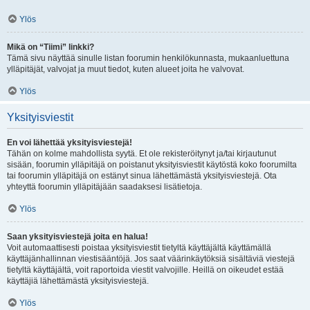
Ylös
Mikä on “Tiimi” linkki?
Tämä sivu näyttää sinulle listan foorumin henkilökunnasta, mukaanluettuna
ylläpitäjät, valvojat ja muut tiedot, kuten alueet joita he valvovat.
Ylös
Yksityisviestit
En voi lähettää yksityisviestejä!
Tähän on kolme mahdollista syytä. Et ole rekisteröitynyt ja/tai kirjautunut
sisään, foorumin ylläpitäjä on poistanut yksityisviestit käytöstä koko foorumilta
tai foorumin ylläpitäjä on estänyt sinua lähettämästä yksityisviestejä. Ota
yhteyttä foorumin ylläpitäjään saadaksesi lisätietoja.
Ylös
Saan yksityisviestejä joita en halua!
Voit automaattisesti poistaa yksityisviestit tietyltä käyttäjältä käyttämällä
käyttäjänhallinnan viestisääntöjä. Jos saat väärinkäytöksiä sisältäviä viestejä
tietyltä käyttäjältä, voit raportoida viestit valvojille. Heillä on oikeudet estää
käyttäjiä lähettämästä yksityisviestejä.
Ylös