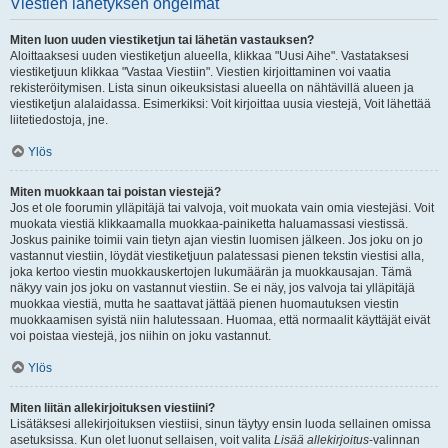
Viestien lähetyksen ongelmat
Miten luon uuden viestiketjun tai lähetän vastauksen?
Aloittaaksesi uuden viestiketjun alueella, klikkaa "Uusi Aihe". Vastataksesi
viestiketjuun klikkaa "Vastaa Viestiin". Viestien kirjoittaminen voi vaatia
rekisteröitymisen. Lista sinun oikeuksistasi alueella on nähtävillä alueen ja
viestiketjun alalaidassa. Esimerkiksi: Voit kirjoittaa uusia viestejä, Voit lähettää
liitetiedostoja, jne.
Ylös
Miten muokkaan tai poistan viestejä?
Jos et ole foorumin ylläpitäjä tai valvoja, voit muokata vain omia viestejäsi. Voit
muokata viestiä klikkaamalla muokkaa-painiketta haluamassasi viestissä.
Joskus painike toimii vain tietyn ajan viestin luomisen jälkeen. Jos joku on jo
vastannut viestiin, löydät viestiketjuun palatessasi pienen tekstin viestisi alla,
joka kertoo viestin muokkauskertojen lukumäärän ja muokkausajan. Tämä
näkyy vain jos joku on vastannut viestiin. Se ei näy, jos valvoja tai ylläpitäjä
muokkaa viestiä, mutta he saattavat jättää pienen huomautuksen viestin
muokkaamisen syistä niin halutessaan. Huomaa, että normaalit käyttäjät eivät
voi poistaa viestejä, jos niihin on joku vastannut.
Ylös
Miten liitän allekirjoituksen viestiini?
Lisätäksesi allekirjoituksen viestiisi, sinun täytyy ensin luoda sellainen omissa
asetuksissa. Kun olet luonut sellaisen, voit valita
Lisää allekirjoitus
-valinnan