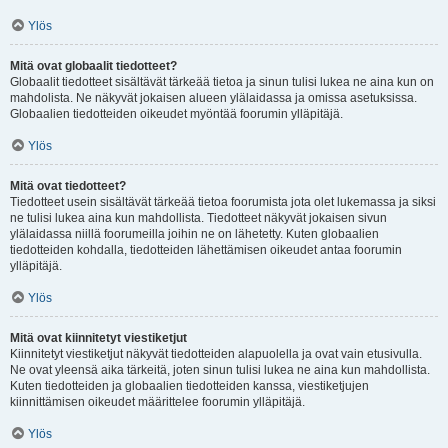
Ylös
Mitä ovat globaalit tiedotteet?
Globaalit tiedotteet sisältävät tärkeää tietoa ja sinun tulisi lukea ne aina kun on
mahdolista. Ne näkyvät jokaisen alueen ylälaidassa ja omissa asetuksissa.
Globaalien tiedotteiden oikeudet myöntää foorumin ylläpitäjä.
Ylös
Mitä ovat tiedotteet?
Tiedotteet usein sisältävät tärkeää tietoa foorumista jota olet lukemassa ja siksi
ne tulisi lukea aina kun mahdollista. Tiedotteet näkyvät jokaisen sivun
ylälaidassa niillä foorumeilla joihin ne on lähetetty. Kuten globaalien
tiedotteiden kohdalla, tiedotteiden lähettämisen oikeudet antaa foorumin
ylläpitäjä.
Ylös
Mitä ovat kiinnitetyt viestiketjut
Kiinnitetyt viestiketjut näkyvät tiedotteiden alapuolella ja ovat vain etusivulla.
Ne ovat yleensä aika tärkeitä, joten sinun tulisi lukea ne aina kun mahdollista.
Kuten tiedotteiden ja globaalien tiedotteiden kanssa, viestiketjujen
kiinnittämisen oikeudet määrittelee foorumin ylläpitäjä.
Ylös