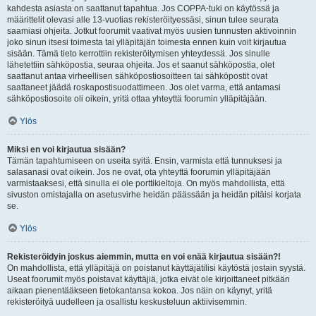
kahdesta asiasta on saattanut tapahtua. Jos COPPA-tuki on käytössä ja
määrittelit olevasi alle 13-vuotias rekisteröityessäsi, sinun tulee seurata
saamiasi ohjeita. Jotkut foorumit vaativat myös uusien tunnusten aktivoinnin
joko sinun itsesi toimesta tai ylläpitäjän toimesta ennen kuin voit kirjautua
sisään. Tämä tieto kerrottiin rekisteröitymisen yhteydessä. Jos sinulle
lähetettiin sähköpostia, seuraa ohjeita. Jos et saanut sähköpostia, olet
saattanut antaa virheellisen sähköpostiosoitteen tai sähköpostit ovat
saattaneet jäädä roskapostisuodattimeen. Jos olet varma, että antamasi
sähköpostiosoite oli oikein, yritä ottaa yhteyttä foorumin ylläpitäjään.
Ylös
Miksi en voi kirjautua sisään?
Tämän tapahtumiseen on useita syitä. Ensin, varmista että tunnuksesi ja
salasanasi ovat oikein. Jos ne ovat, ota yhteyttä foorumin ylläpitäjään
varmistaaksesi, että sinulla ei ole porttikieltoja. On myös mahdollista, että
sivuston omistajalla on asetusvirhe heidän päässään ja heidän pitäisi korjata
se.
Ylös
Rekisteröidyin joskus aiemmin, mutta en voi enää kirjautua sisään?!
On mahdollista, että ylläpitäjä on poistanut käyttäjätilisi käytöstä jostain syystä.
Useat foorumit myös poistavat käyttäjiä, jotka eivät ole kirjoittaneet pitkään
aikaan pienentääkseen tietokantansa kokoa. Jos näin on käynyt, yritä
rekisteröityä uudelleen ja osallistu keskusteluun aktiivisemmin.