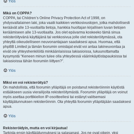
Ylös
Mikä on COPPA?
COPPA, tai Children’s Online Privacy Protection Act of 1998, on
yhdysvaltalainen laki, joka vaatii kaikkien verkkosivustojen, jotka mahdollisesti
keräävät alle 13-vuotiailta tietoja, hankkia huoltajan kirjallisen luvan tietojen
keräämiseen alle 13-vuotiaalta. Jos olet epävarma koskeeko tämä sinua
rekisteröityvänä käyttäjänä tai verkkosivua jolle olet rekisteröitymässä, ota
yhteyttä oikeudelliseen neuvonantajaan saadaksesi apua. Huomaa, että
phpBB Limited ja tämän foorumin omistajat eivät voi antaa lakineuvontaa ja
eivät ole yhteyshenkilöitä minkäänlaisissa lakiasioissa, lukuunottamatta
kysymystä “Keneen minun tulee olla yhteydessä väärinkäytöstapauksissa tai
lakiasioissa tähän foorumiin liittyen?”.
Ylös
Miksi en voi rekisteröityä?
On mahdollista, että foorumin ylläpitäjä on poistanut rekisteröinnin käytöstä
estääkseen uusia vierailijoita rekisteröitymästä. Foorumin ylläpitäjä on voinut
myös asettaa porttikiellon IP-osoitteellesi tai estänyt valitsemasi
käyttäjätunnuksen rekisteröinnin. Ota yhteyttä foorumin ylläpitäjään saadaksesi
apua.
Ylös
Rekisteröidyin, mutta en voi kirjautua!
Tarkista ensin käyttäjätunnuksesi ja salasanasi. Jos ne ovat oikein, yksi