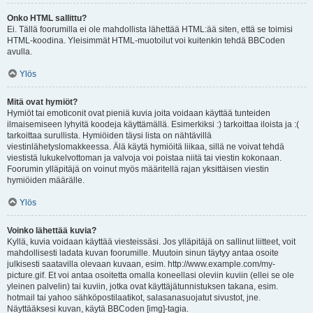
Onko HTML sallittu?
Ei. Tällä foorumilla ei ole mahdollista lähettää HTML:ää siten, että se toimisi
HTML-koodina. Yleisimmät HTML-muotoilut voi kuitenkin tehdä BBCoden
avulla.
Ylös
Mitä ovat hymiöt?
Hymiöt tai emoticonit ovat pieniä kuvia joita voidaan käyttää tunteiden
ilmaisemiseen lyhyitä koodeja käyttämällä. Esimerkiksi :) tarkoittaa iloista ja :(
tarkoittaa surullista. Hymiöiden täysi lista on nähtävillä
viestinlähetyslomakkeessa. Älä käytä hymiöitä liikaa, sillä ne voivat tehdä
viestistä lukukelvottoman ja valvoja voi poistaa niitä tai viestin kokonaan.
Foorumin ylläpitäjä on voinut myös määritellä rajan yksittäisen viestin
hymiöiden määrälle.
Ylös
Voinko lähettää kuvia?
Kyllä, kuvia voidaan käyttää viesteissäsi. Jos ylläpitäjä on sallinut liitteet, voit
mahdollisesti ladata kuvan foorumille. Muutoin sinun täytyy antaa osoite
julkisesti saatavilla olevaan kuvaan, esim. http://www.example.com/my-
picture.gif. Et voi antaa osoitetta omalla koneellasi oleviin kuviin (ellei se ole
yleinen palvelin) tai kuviin, jotka ovat käyttäjätunnistuksen takana, esim.
hotmail tai yahoo sähköpostilaatikot, salasanasuojatut sivustot, jne.
Näyttääksesi kuvan, käytä BBCoden [img]-tagia.