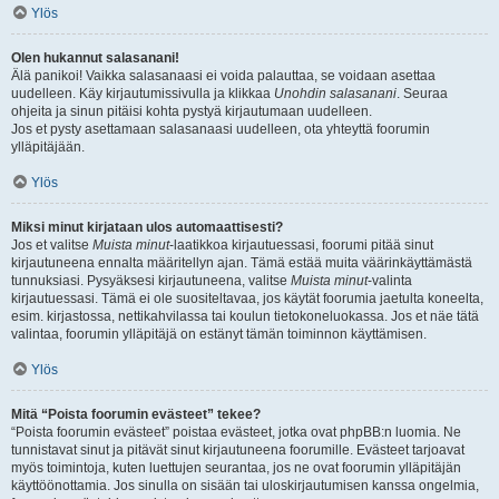
Ylös
Olen hukannut salasanani!
Älä panikoi! Vaikka salasanaasi ei voida palauttaa, se voidaan asettaa
uudelleen. Käy kirjautumissivulla ja klikkaa
Unohdin salasanani
. Seuraa
ohjeita ja sinun pitäisi kohta pystyä kirjautumaan uudelleen.
Jos et pysty asettamaan salasanaasi uudelleen, ota yhteyttä foorumin
ylläpitäjään.
Ylös
Miksi minut kirjataan ulos automaattisesti?
Jos et valitse
Muista minut
-laatikkoa kirjautuessasi, foorumi pitää sinut
kirjautuneena ennalta määritellyn ajan. Tämä estää muita väärinkäyttämästä
tunnuksiasi. Pysyäksesi kirjautuneena, valitse
Muista minut
-valinta
kirjautuessasi. Tämä ei ole suositeltavaa, jos käytät foorumia jaetulta koneelta,
esim. kirjastossa, nettikahvilassa tai koulun tietokoneluokassa. Jos et näe tätä
valintaa, foorumin ylläpitäjä on estänyt tämän toiminnon käyttämisen.
Ylös
Mitä “Poista foorumin evästeet” tekee?
“Poista foorumin evästeet” poistaa evästeet, jotka ovat phpBB:n luomia. Ne
tunnistavat sinut ja pitävät sinut kirjautuneena foorumille. Evästeet tarjoavat
myös toimintoja, kuten luettujen seurantaa, jos ne ovat foorumin ylläpitäjän
käyttöönottamia. Jos sinulla on sisään tai uloskirjautumisen kanssa ongelmia,