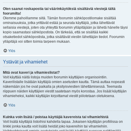
Olen saanut roskapostia tai väärinkäytöksiä sisältäviä viestejä tältä
foorumilta!
Olemme pahoillamme siitä. Tämän foorumin sähköpostilomake sisältää
ominaisuuksia, jotka yrittävät estää ja seurata käyttäjiä, jotka lähettävät
sellaisia viestejä, joten ota yhteyttä foorumin ylläpitäjään ja lähetä hänelle täysi
kopio saamastasi sähköpostista. On tärkeää, että se sisältää kaikki
otsaketiedot sähköpostista, jotka sisältävät viestin lähettäjän tiedot. Foorumin
ylläpitäjä voi sitten toimia tarpeen mukaan.
Ylös
Ystävät ja vihamiehet
Mitä ovat kaveri ja vihamieslistat?
Voit käyttää näitä listoja muiden foorumin käyttäjien organisointiin.
Kaverilistalle lisätään käyttäjiä omien asetusten kautta. Tämä auttaa nopeasti
näkemään jos he ovat paikalla ja yksityisviestien lähettämisessä. Teemasta
riippuen näiden käyttäjien viestit saatetaan myös korostaa. Jos lisäät käyttäjän
vihamieheksi, kaikki käyttäjän kirjoittamat viestit piilotetaan oletuksena.
Ylös
Kuinka voin lisätä / poistaa käyttäjiä kavereista tai vihamiehistä
Voit lisätä käyttäjiä listoihisi kahdella tapaa. Jokaisen käyttäjän profiilissa on
linkki jonka kautta voit lisätä heidät joko kavereihin tai vihamiehiin.