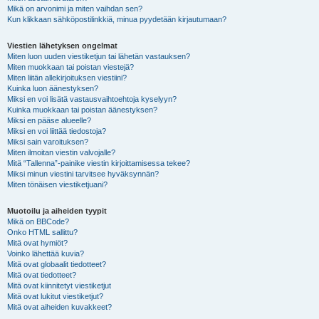
Mikä on arvonimi ja miten vaihdan sen?
Kun klikkaan sähköpostilinkkiä, minua pyydetään kirjautumaan?
Viestien lähetyksen ongelmat
Miten luon uuden viestiketjun tai lähetän vastauksen?
Miten muokkaan tai poistan viestejä?
Miten liitän allekirjoituksen viestiini?
Kuinka luon äänestyksen?
Miksi en voi lisätä vastausvaihtoehtoja kyselyyn?
Kuinka muokkaan tai poistan äänestyksen?
Miksi en pääse alueelle?
Miksi en voi liittää tiedostoja?
Miksi sain varoituksen?
Miten ilmoitan viestin valvojalle?
Mitä “Tallenna”-painike viestin kirjoittamisessa tekee?
Miksi minun viestini tarvitsee hyväksynnän?
Miten tönäisen viestiketjuani?
Muotoilu ja aiheiden tyypit
Mikä on BBCode?
Onko HTML sallittu?
Mitä ovat hymiöt?
Voinko lähettää kuvia?
Mitä ovat globaalit tiedotteet?
Mitä ovat tiedotteet?
Mitä ovat kiinnitetyt viestiketjut
Mitä ovat lukitut viestiketjut?
Mitä ovat aiheiden kuvakkeet?