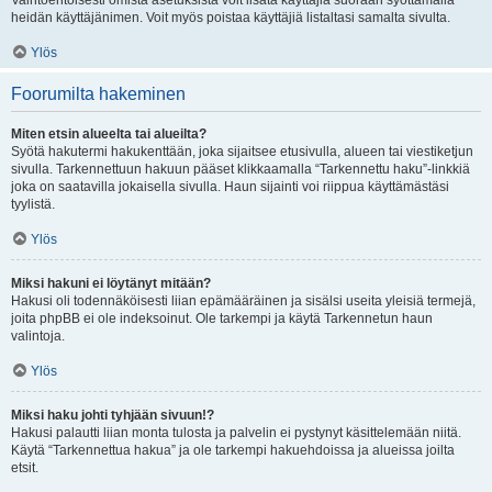
Vaihtoehtoisesti omista asetuksista voit lisätä käyttäjiä suoraan syöttämällä
heidän käyttäjänimen. Voit myös poistaa käyttäjiä listaltasi samalta sivulta.
Ylös
Foorumilta hakeminen
Miten etsin alueelta tai alueilta?
Syötä hakutermi hakukenttään, joka sijaitsee etusivulla, alueen tai viestiketjun
sivulla. Tarkennettuun hakuun pääset klikkaamalla “Tarkennettu haku”-linkkiä
joka on saatavilla jokaisella sivulla. Haun sijainti voi riippua käyttämästäsi
tyylistä.
Ylös
Miksi hakuni ei löytänyt mitään?
Hakusi oli todennäköisesti liian epämääräinen ja sisälsi useita yleisiä termejä,
joita phpBB ei ole indeksoinut. Ole tarkempi ja käytä Tarkennetun haun
valintoja.
Ylös
Miksi haku johti tyhjään sivuun!?
Hakusi palautti liian monta tulosta ja palvelin ei pystynyt käsittelemään niitä.
Käytä “Tarkennettua hakua” ja ole tarkempi hakuehdoissa ja alueissa joilta
etsit.