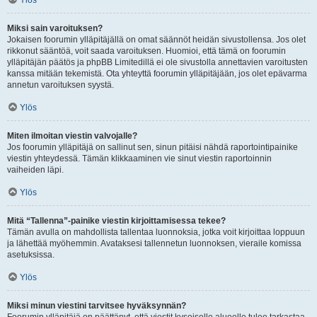
Ylös
Miksi sain varoituksen?
Jokaisen foorumin ylläpitäjällä on omat säännöt heidän sivustollensa. Jos olet
rikkonut sääntöä, voit saada varoituksen. Huomioi, että tämä on foorumin
ylläpitäjän päätös ja phpBB Limitedillä ei ole sivustolla annettavien varoitusten
kanssa mitään tekemistä. Ota yhteyttä foorumin ylläpitäjään, jos olet epävarma
annetun varoituksen syystä.
Ylös
Miten ilmoitan viestin valvojalle?
Jos foorumin ylläpitäjä on sallinut sen, sinun pitäisi nähdä raportointipainike
viestin yhteydessä. Tämän klikkaaminen vie sinut viestin raportoinnin
vaiheiden läpi.
Ylös
Mitä “Tallenna”-painike viestin kirjoittamisessa tekee?
Tämän avulla on mahdollista tallentaa luonnoksia, jotka voit kirjoittaa loppuun
ja lähettää myöhemmin. Avataksesi tallennetun luonnoksen, vieraile komissa
asetuksissa.
Ylös
Miksi minun viestini tarvitsee hyväksynnän?