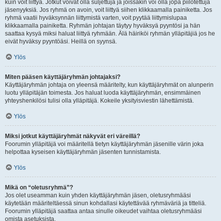
kuin voit liittyä. Jotkut voivat olla suljettuja ja joissakin voi olla jopa piilotettuja
jäsenyyksiä. Jos ryhmä on avoin, voit liittyä siihen klikkaamalla painiketta. Jos
ryhmä vaatii hyväksynnän liittymistä varten, voit pyytää liittymislupaa
klikkaamalla painiketta. Ryhmän johtajan täytyy hyväksyä pyyntösi ja hän
saattaa kysyä miksi haluat liittyä ryhmään. Älä häiriköi ryhmän ylläpitäjiä jos he
eivät hyväksy pyyntöäsi. Heillä on syynsä.
Ylös
Miten pääsen käyttäjäryhmän johtajaksi?
Käyttäjäryhmän johtaja on yleensä määritelty, kun käyttäjäryhmät on alunperin
luotu ylläpitäjän toimesta. Jos haluat luoda käyttäjäryhmän, ensimmäinen
yhteyshenkilösi tulisi olla ylläpitäjä. Kokeile yksityisviestin lähettämistä.
Ylös
Miksi jotkut käyttäjäryhmät näkyvät eri väreillä?
Foorumin ylläpitäjä voi määritellä tietyn käyttäjäryhmän jäsenille värin joka
helpottaa kyseisen käyttäjäryhmän jäsenten tunnistamista.
Ylös
Mikä on “oletusryhmä”?
Jos olet useamman kuin yhden käyttäjäryhmän jäsen, oletusryhmääsi
käytetään määriteltäessä sinun kohdallasi käytettävää ryhmäväriä ja titteliä.
Foorumin ylläpitäjä saattaa antaa sinulle oikeudet vaihtaa oletusryhmääsi
omista asetuksista.