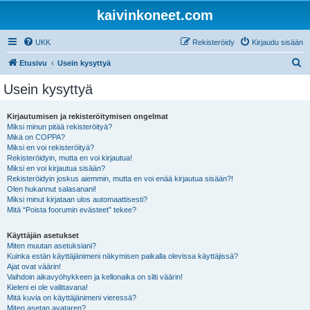
kaivinkoneet.com
UKK
Rekisteröidy
Kirjaudu sisään
E
Etusivu
Usein kysyttyä
t
Usein kysyttyä
s
i
Kirjautumisen ja rekisteröitymisen ongelmat
Miksi minun pitää rekisteröityä?
Mikä on COPPA?
Miksi en voi rekisteröityä?
Rekisteröidyin, mutta en voi kirjautua!
Miksi en voi kirjautua sisään?
Rekisteröidyin joskus aiemmin, mutta en voi enää kirjautua sisään?!
Olen hukannut salasanani!
Miksi minut kirjataan ulos automaattisesti?
Mitä “Poista foorumin evästeet” tekee?
Käyttäjän asetukset
Miten muutan asetuksiani?
Kuinka estän käyttäjänimeni näkymisen paikalla olevissa käyttäjissä?
Ajat ovat väärin!
Vaihdoin aikavyöhykkeen ja kellonaika on silti väärin!
Kieleni ei ole valittavana!
Mitä kuvia on käyttäjänimeni vieressä?
Miten asetan avataren?