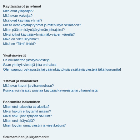
Käyttäjätasot ja ryhmät
Mitä ovat ylläpitäjät?
Mitä ovatr valvojat?
Mitä ovat käyttäjäryhmät?
Missä ovat käyttäjäryhmät ja miten liityn sellaiseen?
Miten pääsen käyttäjäryhmän johtajaksi?
Miksi jotkut käyttäjäryhmät näkyvät eri väreillä?
Mikä on “oletusryhmä”?
Mikä on “Tiimi” linkki?
Yksityisviestit
En voi lähettää yksityisviestejä!
Saan yksityisviestejä joita en halua!
Olen saanut roskapostia tai väärinkäytöksiä sisältäviä viestejä tältä foorumilta!
Ystävät ja vihamiehet
Mitä ovat kaveri ja vihamieslistat?
Kuinka voin lisätä / poistaa käyttäjiä kavereista tai vihamiehistä
Foorumilta hakeminen
Miten etsin alueelta tai alueilta?
Miksi hakuni ei löytänyt mitään?
Miksi haku johti tyhjään sivuun!?
Miten etsin käyttäjiä?
Miten löydän omat viestini ja viestiketjuni?
Seuraaminen ja kirjanmerkit