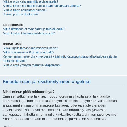
Mikä ero on kirjanmerkillä ja tilaamisella?
Kuinka teen kirjanmerkin tai seuraan haluamaani aihetta?
Kuinka tilaan haluamani alueen?
Kuinka poistan tilaukseni?
Liitetiedostot
Mitkä liitetiedostot ovat sallittuja tällä alueella?
Mistä löydän lähettämäni liitetiedostot?
phpBB -asiat
Kuka kirjoitti tämän foorumisovelluksen?
Miksi ominaisuutta X ei ole saatavilla?
Keneen minun tulee olla yhteydessä väärinkäytöstapauksissa tai lakiasioissa tähän
foorumiin liittyen?
Kuinka otan yhteyttä foorumin ylläpitäjään?
Kirjautumisen ja rekisteröitymisen ongelmat
Miksi minun pitää rekisteröityä?
Sinun ei välttämättä tarvitse, riippuu foorumin ylläpitäjästä, tarvitaanko
foorumilla kirjoittamiseen rekisteröitymistä. Rekisteröityminen voi kuitenkin
antaa sinulle lisää ominaisuuksia käyttöön, jotka eivät ole vieraiden
käytettävissä. Näitä ovat mm. avatar-kuvan määrittely, yksityisviestit,
sähköpostien lähettäminen muille käyttäjille, käyttäjäryhmien jäsenyys jne.
Siihen menee aikaa vain muutamia hetkiä, joten se on suositeltavaa.