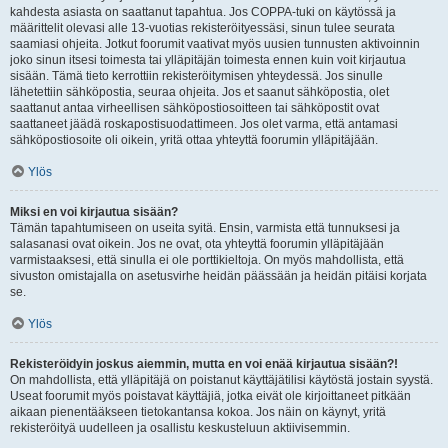
kahdesta asiasta on saattanut tapahtua. Jos COPPA-tuki on käytössä ja
määrittelit olevasi alle 13-vuotias rekisteröityessäsi, sinun tulee seurata
saamiasi ohjeita. Jotkut foorumit vaativat myös uusien tunnusten aktivoinnin
joko sinun itsesi toimesta tai ylläpitäjän toimesta ennen kuin voit kirjautua
sisään. Tämä tieto kerrottiin rekisteröitymisen yhteydessä. Jos sinulle
lähetettiin sähköpostia, seuraa ohjeita. Jos et saanut sähköpostia, olet
saattanut antaa virheellisen sähköpostiosoitteen tai sähköpostit ovat
saattaneet jäädä roskapostisuodattimeen. Jos olet varma, että antamasi
sähköpostiosoite oli oikein, yritä ottaa yhteyttä foorumin ylläpitäjään.
Ylös
Miksi en voi kirjautua sisään?
Tämän tapahtumiseen on useita syitä. Ensin, varmista että tunnuksesi ja
salasanasi ovat oikein. Jos ne ovat, ota yhteyttä foorumin ylläpitäjään
varmistaaksesi, että sinulla ei ole porttikieltoja. On myös mahdollista, että
sivuston omistajalla on asetusvirhe heidän päässään ja heidän pitäisi korjata
se.
Ylös
Rekisteröidyin joskus aiemmin, mutta en voi enää kirjautua sisään?!
On mahdollista, että ylläpitäjä on poistanut käyttäjätilisi käytöstä jostain syystä.
Useat foorumit myös poistavat käyttäjiä, jotka eivät ole kirjoittaneet pitkään
aikaan pienentääkseen tietokantansa kokoa. Jos näin on käynyt, yritä
rekisteröityä uudelleen ja osallistu keskusteluun aktiivisemmin.