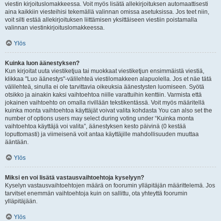
viestin kirjoituslomakkeessa. Voit myös lisätä allekirjoituksen automaattisesti
aina kaikkiin viesteihisi tekemällä valinnan omissa asetuksissa. Jos teet niin,
voit silti estää allekirjoituksen liittämisen yksittäiseen viestiin poistamalla
valinnan viestinkirjoituslomakkeessa.
Ylös
Kuinka luon äänestyksen?
Kun kirjoitat uuta viestiketjua tai muokkaat viestiketjun ensimmäistä viestiä,
klikkaa "Luo äänestys"-välilehteä viestilomakkeen alapuolella. Jos et näe tätä
välilehteä, sinulla ei ole tarvittavia oikeuksia äänestysten luomiseen. Syötä
otsikko ja ainakin kaksi vaihtoehtoa niille varattuihin kenttiin. Varmista että
jokainen vaihtoehto on omalla rivillään tekstikentässä. Voit myös määritellä
kuinka monta vaihtoehtoa käyttäjät voivat valita kohdasta You can also set the
number of options users may select during voting under “Kuinka monta
vaihtoehtoa käyttäjä voi valita”, äänestyksen kesto päivinä (0 kestää
loputtomasti) ja viimeisenä voit antaa käyttäjille mahdollisuuden muuttaa
ääntään.
Ylös
Miksi en voi lisätä vastausvaihtoehtoja kyselyyn?
Kyselyn vastausvaihtoehtojen määrä on foorumin ylläpitäjän määrittelemä. Jos
tarvitset enemmän vaihtoehtoja kuin on sallittu, ota yhteyttä foorumin
ylläpitäjään.
Ylös