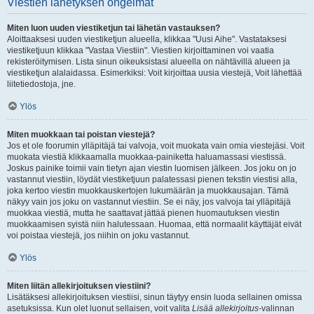
Viestien lähetyksen ongelmat
Miten luon uuden viestiketjun tai lähetän vastauksen?
Aloittaaksesi uuden viestiketjun alueella, klikkaa "Uusi Aihe". Vastataksesi
viestiketjuun klikkaa "Vastaa Viestiin". Viestien kirjoittaminen voi vaatia
rekisteröitymisen. Lista sinun oikeuksistasi alueella on nähtävillä alueen ja
viestiketjun alalaidassa. Esimerkiksi: Voit kirjoittaa uusia viestejä, Voit lähettää
liitetiedostoja, jne.
Ylös
Miten muokkaan tai poistan viestejä?
Jos et ole foorumin ylläpitäjä tai valvoja, voit muokata vain omia viestejäsi. Voit
muokata viestiä klikkaamalla muokkaa-painiketta haluamassasi viestissä.
Joskus painike toimii vain tietyn ajan viestin luomisen jälkeen. Jos joku on jo
vastannut viestiin, löydät viestiketjuun palatessasi pienen tekstin viestisi alla,
joka kertoo viestin muokkauskertojen lukumäärän ja muokkausajan. Tämä
näkyy vain jos joku on vastannut viestiin. Se ei näy, jos valvoja tai ylläpitäjä
muokkaa viestiä, mutta he saattavat jättää pienen huomautuksen viestin
muokkaamisen syistä niin halutessaan. Huomaa, että normaalit käyttäjät eivät
voi poistaa viestejä, jos niihin on joku vastannut.
Ylös
Miten liitän allekirjoituksen viestiini?
Lisätäksesi allekirjoituksen viestiisi, sinun täytyy ensin luoda sellainen omissa
asetuksissa. Kun olet luonut sellaisen, voit valita
Lisää allekirjoitus
-valinnan