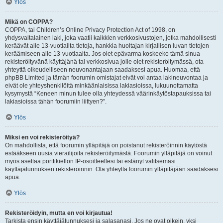
Ylös
Mikä on COPPA?
COPPA, tai Children’s Online Privacy Protection Act of 1998, on
yhdysvaltalainen laki, joka vaatii kaikkien verkkosivustojen, jotka mahdollisesti
keräävät alle 13-vuotiailta tietoja, hankkia huoltajan kirjallisen luvan tietojen
keräämiseen alle 13-vuotiaalta. Jos olet epävarma koskeeko tämä sinua
rekisteröityvänä käyttäjänä tai verkkosivua jolle olet rekisteröitymässä, ota
yhteyttä oikeudelliseen neuvonantajaan saadaksesi apua. Huomaa, että
phpBB Limited ja tämän foorumin omistajat eivät voi antaa lakineuvontaa ja
eivät ole yhteyshenkilöitä minkäänlaisissa lakiasioissa, lukuunottamatta
kysymystä “Keneen minun tulee olla yhteydessä väärinkäytöstapauksissa tai
lakiasioissa tähän foorumiin liittyen?”.
Ylös
Miksi en voi rekisteröityä?
On mahdollista, että foorumin ylläpitäjä on poistanut rekisteröinnin käytöstä
estääkseen uusia vierailijoita rekisteröitymästä. Foorumin ylläpitäjä on voinut
myös asettaa porttikiellon IP-osoitteellesi tai estänyt valitsemasi
käyttäjätunnuksen rekisteröinnin. Ota yhteyttä foorumin ylläpitäjään saadaksesi
apua.
Ylös
Rekisteröidyin, mutta en voi kirjautua!
Tarkista ensin käyttäjätunnuksesi ja salasanasi. Jos ne ovat oikein, yksi