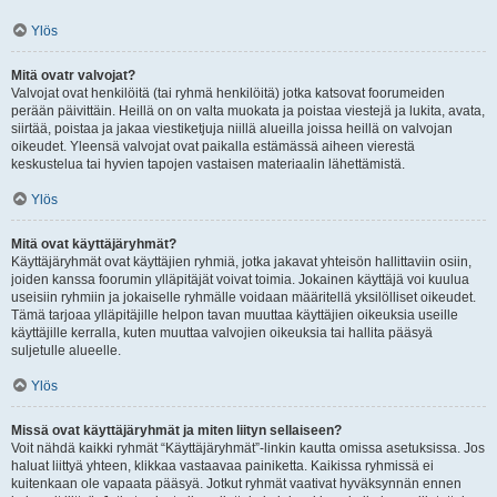
Ylös
Mitä ovatr valvojat?
Valvojat ovat henkilöitä (tai ryhmä henkilöitä) jotka katsovat foorumeiden
perään päivittäin. Heillä on on valta muokata ja poistaa viestejä ja lukita, avata,
siirtää, poistaa ja jakaa viestiketjuja niillä alueilla joissa heillä on valvojan
oikeudet. Yleensä valvojat ovat paikalla estämässä aiheen vierestä
keskustelua tai hyvien tapojen vastaisen materiaalin lähettämistä.
Ylös
Mitä ovat käyttäjäryhmät?
Käyttäjäryhmät ovat käyttäjien ryhmiä, jotka jakavat yhteisön hallittaviin osiin,
joiden kanssa foorumin ylläpitäjät voivat toimia. Jokainen käyttäjä voi kuulua
useisiin ryhmiin ja jokaiselle ryhmälle voidaan määritellä yksilölliset oikeudet.
Tämä tarjoaa ylläpitäjille helpon tavan muuttaa käyttäjien oikeuksia useille
käyttäjille kerralla, kuten muuttaa valvojien oikeuksia tai hallita pääsyä
suljetulle alueelle.
Ylös
Missä ovat käyttäjäryhmät ja miten liityn sellaiseen?
Voit nähdä kaikki ryhmät “Käyttäjäryhmät”-linkin kautta omissa asetuksissa. Jos
haluat liittyä yhteen, klikkaa vastaavaa painiketta. Kaikissa ryhmissä ei
kuitenkaan ole vapaata pääsyä. Jotkut ryhmät vaativat hyväksynnän ennen