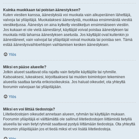
Kuinka muokkaan tai poistan äänestyksen?
Kuten viestien kanssa, äänestyksiä voi muokata vain alkuperäinen lähettäjä,
valvoja tai ylläpitäjä. Muokataksesi äänestystä, muokkaa ensimmäistä viestiä
viestiketjussa. Äänestys on aina kytketty viestiketjun ensimmäiseen viestiin.
Jos kukaan ei ole vielä äänestänyt, käyttäjät voivat poistaa äänestyksen tai
muokata mitä tahansa äänestyksen asetusta. Jos käyttäjät ovat kuitenkin jo
äänestäneet, vain valvojat tai ylläpitäjät voivat muokata tai poistaa sen. Tämä
estää äänestysvaihtoehtojen vaihtamisen kesken äänestyksen.
Ylös
Miksi en pääse alueelle?
Jotkin alueet saattavat olla rajattu vain tietyille käyttäjille tai ryhmille.
Katsoaksesi, lukeaksesi, kirjoittaaksesi tai muiden toimintojen tekeminen
alueella saattaa tarvita erikoisoikeuksia. Jos haluat oikeudet, ota yhteyttä
foorumin valvojaan tai ylläpitäjään.
Ylös
Miksi en voi liittää tiedostoja?
Liitetiedostojen oikeudet annetaan alueen, ryhmän tai käyttäjän mukaan.
Foorumin ylläpitäjä ei välttämättä ole sallinut liitetiedostojen liittämistä tietyllä
alueella tai vain tietyt ryhmät saattavat pystyä liittämään tiedostoja. Ota yhteyttä
foorumin ylläpitäjään jos et tiedä miksi et voi lisätä liitetiedostoja.