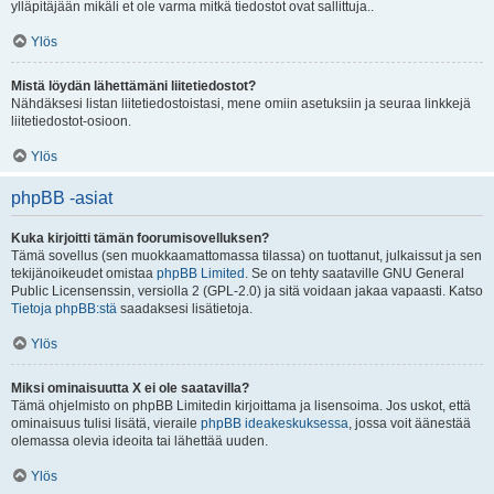
ylläpitäjään mikäli et ole varma mitkä tiedostot ovat sallittuja..
Ylös
Mistä löydän lähettämäni liitetiedostot?
Nähdäksesi listan liitetiedostoistasi, mene omiin asetuksiin ja seuraa linkkejä
liitetiedostot-osioon.
Ylös
phpBB -asiat
Kuka kirjoitti tämän foorumisovelluksen?
Tämä sovellus (sen muokkaamattomassa tilassa) on tuottanut, julkaissut ja sen
tekijänoikeudet omistaa
phpBB Limited
. Se on tehty saataville GNU General
Public Licensenssin, versiolla 2 (GPL-2.0) ja sitä voidaan jakaa vapaasti. Katso
Tietoja phpBB:stä
saadaksesi lisätietoja.
Ylös
Miksi ominaisuutta X ei ole saatavilla?
Tämä ohjelmisto on phpBB Limitedin kirjoittama ja lisensoima. Jos uskot, että
ominaisuus tulisi lisätä, vieraile
phpBB ideakeskuksessa
, jossa voit äänestää
olemassa olevia ideoita tai lähettää uuden.
Ylös