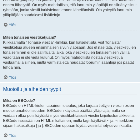
Foorumin ylläpitäjä on päättänyt, että viestit kyseiselle alueelle tulee tarkastaa
ennen lähetystä. On myös mahdollista, että foorumin ylläpitäjä on siirtänyt sinut
ryhmään, jonka viestit tarkistetaan ennen lähettämistä. Ota yhteyttä foorumin
ylläpitäjään saadaksesi lisätietoja.
Ylös
Miten tönäisen viestiketjuani?
Klikkaamalla “Tönaise viestiä” -linkkiä, kun katselet sitä, voit “tönäistä”
viestiketjua alueen ensimmäisen sivun yläosaan. Jos et näe tätä, viestiketjujen
tönäiseminen ei ole sallittua tai aika joka viestiketjujen tönäisemisen välillä
vaaditaan ei ole vielä kulunut. On myös mahdollista nostaa viestiketjua
vastaamalla siihen, mutta varmista että noudatat foorumin sääntöjä jos päätät
tehdä niin.
Ylös
Muotoilu ja aiheiden tyypit
Mikä on BBCode?
BBCode on HTML-kielen tapainen toteutus, joka tarjoaa tiettyjen viestin osien
muotoilumahdollisuuden. BBCoden käytöstä päättää ylläpitäjä, mutta se
voidaan ottaa pois käytöstä myös viestikohtaisesti viestin kirjoituslomakkeella.
BBCode itsessään on HTML:n kaltainen, mutta tagit käyttävät < ja > merkkien
sijaan hakasulkuja [ ja ]. BBCoden oppaan löydät viestinlähetyssivun kautta.
Ylös