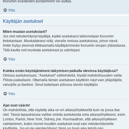
foorumin evästeiden poistaminen voi auttaa.
Ylös
Käyttäjän asetukset
Miten muutan asetuksiani?
Jos olet rekisteröitynyt käyttäjä, kaikki asetuksesi tallennetaan foorumin
tietokantaan. Muokataksesi niitä, vieraile omissa asetuksissa, johon vievä
linkki löytyy yleensä klikkaamalla käyttäjänimeäsi foorumin sivujen ylälaidassa.
Tätä kautta voit muokata asetuksiasi ja valintojasi.
Ylös
Kuinka estän käyttäjänimeni näkymisen paikalla olevissa käyttäjissä?
Omissa asetuksissasi, “Asetukset”-välilehdellä, löydät mahdollisuuden valita
Piilota paikallaolo
. Ottamalla tämän asetuksen käyttöön näyt vain ylläpitäjille,
valvojille ja itsellesi. Sinut lasketaan piilossa oleviin käyttäjiin.
Ylös
Ajat ovat väärin!
On mahdollista, että näytetty aika on eri aikavyöhykkeeltä kuin se jossa itse
olet. Tässä tapauksessa valitse omista asetuksista oma aikavyöhykkeesi, esim.
Lontoo, Pariisi, New York, Sidney, jne. Huomaathan, että aikavyöhykkeen
vaihtaminen, kuten monet muutkin asetukset ovat vain rekisteröityneille
käyttäjille. Jos et ole rekisteröitynyt, tämä on hyvä aika tehdä niin.