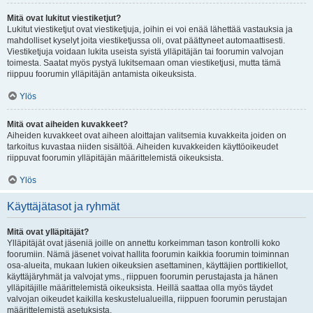
Mitä ovat lukitut viestiketjut?
Lukitut viestiketjut ovat viestiketjuja, joihin ei voi enää lähettää vastauksia ja
mahdolliset kyselyt joita viestiketjussa oli, ovat päättyneet automaattisesti.
Viestiketjuja voidaan lukita useista syistä ylläpitäjän tai foorumin valvojan
toimesta. Saatat myös pystyä lukitsemaan oman viestiketjusi, mutta tämä
riippuu foorumin ylläpitäjän antamista oikeuksista.
Ylös
Mitä ovat aiheiden kuvakkeet?
Aiheiden kuvakkeet ovat aiheen aloittajan valitsemia kuvakkeita joiden on
tarkoitus kuvastaa niiden sisältöä. Aiheiden kuvakkeiden käyttöoikeudet
riippuvat foorumin ylläpitäjän määrittelemistä oikeuksista.
Ylös
Käyttäjätasot ja ryhmät
Mitä ovat ylläpitäjät?
Ylläpitäjät ovat jäseniä joille on annettu korkeimman tason kontrolli koko
foorumiin. Nämä jäsenet voivat hallita foorumin kaikkia foorumin toiminnan
osa-alueita, mukaan lukien oikeuksien asettaminen, käyttäjien porttikiellot,
käyttäjäryhmät ja valvojat yms., riippuen foorumin perustajasta ja hänen
ylläpitäjille määrittelemistä oikeuksista. Heillä saattaa olla myös täydet
valvojan oikeudet kaikilla keskustelualueilla, riippuen foorumin perustajan
määrittelemistä asetuksista.