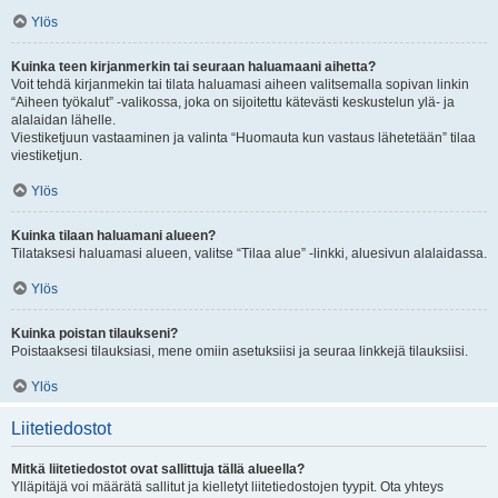
Ylös
Kuinka teen kirjanmerkin tai seuraan haluamaani aihetta?
Voit tehdä kirjanmekin tai tilata haluamasi aiheen valitsemalla sopivan linkin
“Aiheen työkalut” -valikossa, joka on sijoitettu kätevästi keskustelun ylä- ja
alalaidan lähelle.
Viestiketjuun vastaaminen ja valinta “Huomauta kun vastaus lähetetään” tilaa
viestiketjun.
Ylös
Kuinka tilaan haluamani alueen?
Tilataksesi haluamasi alueen, valitse “Tilaa alue” -linkki, aluesivun alalaidassa.
Ylös
Kuinka poistan tilaukseni?
Poistaaksesi tilauksiasi, mene omiin asetuksiisi ja seuraa linkkejä tilauksiisi.
Ylös
Liitetiedostot
Mitkä liitetiedostot ovat sallittuja tällä alueella?
Ylläpitäjä voi määrätä sallitut ja kielletyt liitetiedostojen tyypit. Ota yhteys