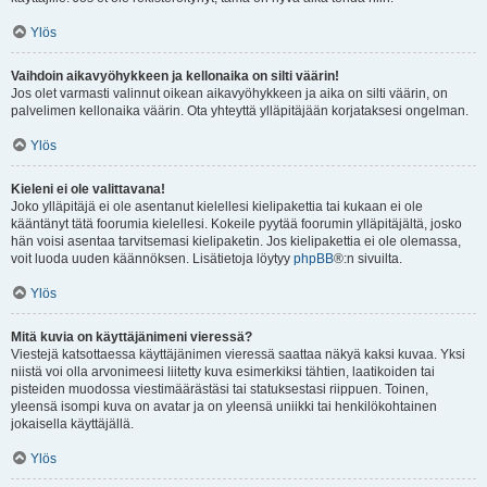
Ylös
Vaihdoin aikavyöhykkeen ja kellonaika on silti väärin!
Jos olet varmasti valinnut oikean aikavyöhykkeen ja aika on silti väärin, on
palvelimen kellonaika väärin. Ota yhteyttä ylläpitäjään korjataksesi ongelman.
Ylös
Kieleni ei ole valittavana!
Joko ylläpitäjä ei ole asentanut kielellesi kielipakettia tai kukaan ei ole
kääntänyt tätä foorumia kielellesi. Kokeile pyytää foorumin ylläpitäjältä, josko
hän voisi asentaa tarvitsemasi kielipaketin. Jos kielipakettia ei ole olemassa,
voit luoda uuden käännöksen. Lisätietoja löytyy
phpBB
®:n sivuilta.
Ylös
Mitä kuvia on käyttäjänimeni vieressä?
Viestejä katsottaessa käyttäjänimen vieressä saattaa näkyä kaksi kuvaa. Yksi
niistä voi olla arvonimeesi liitetty kuva esimerkiksi tähtien, laatikoiden tai
pisteiden muodossa viestimäärästäsi tai statuksestasi riippuen. Toinen,
yleensä isompi kuva on avatar ja on yleensä uniikki tai henkilökohtainen
jokaisella käyttäjällä.
Ylös