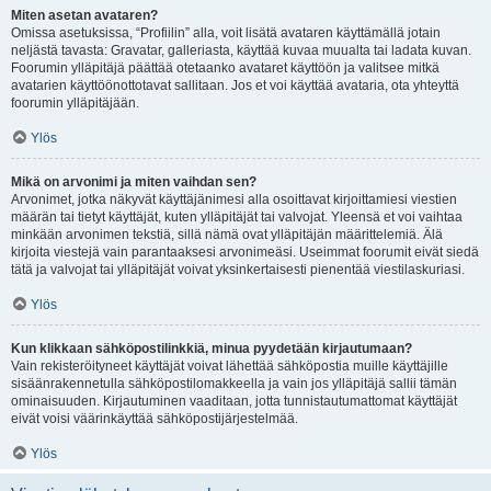
Miten asetan avataren?
Omissa asetuksissa, “Profiilin” alla, voit lisätä avataren käyttämällä jotain
neljästä tavasta: Gravatar, galleriasta, käyttää kuvaa muualta tai ladata kuvan.
Foorumin ylläpitäjä päättää otetaanko avataret käyttöön ja valitsee mitkä
avatarien käyttöönottotavat sallitaan. Jos et voi käyttää avataria, ota yhteyttä
foorumin ylläpitäjään.
Ylös
Mikä on arvonimi ja miten vaihdan sen?
Arvonimet, jotka näkyvät käyttäjänimesi alla osoittavat kirjoittamiesi viestien
määrän tai tietyt käyttäjät, kuten ylläpitäjät tai valvojat. Yleensä et voi vaihtaa
minkään arvonimen tekstiä, sillä nämä ovat ylläpitäjän määrittelemiä. Älä
kirjoita viestejä vain parantaaksesi arvonimeäsi. Useimmat foorumit eivät siedä
tätä ja valvojat tai ylläpitäjät voivat yksinkertaisesti pienentää viestilaskuriasi.
Ylös
Kun klikkaan sähköpostilinkkiä, minua pyydetään kirjautumaan?
Vain rekisteröityneet käyttäjät voivat lähettää sähköpostia muille käyttäjille
sisäänrakennetulla sähköpostilomakkeella ja vain jos ylläpitäjä sallii tämän
ominaisuuden. Kirjautuminen vaaditaan, jotta tunnistautumattomat käyttäjät
eivät voisi väärinkäyttää sähköpostijärjestelmää.
Ylös