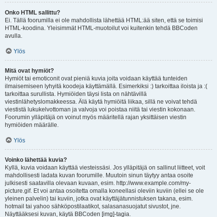
Onko HTML sallittu?
Ei. Tällä foorumilla ei ole mahdollista lähettää HTML:ää siten, että se toimisi
HTML-koodina. Yleisimmät HTML-muotoilut voi kuitenkin tehdä BBCoden
avulla.
Ylös
Mitä ovat hymiöt?
Hymiöt tai emoticonit ovat pieniä kuvia joita voidaan käyttää tunteiden
ilmaisemiseen lyhyitä koodeja käyttämällä. Esimerkiksi :) tarkoittaa iloista ja :(
tarkoittaa surullista. Hymiöiden täysi lista on nähtävillä
viestinlähetyslomakkeessa. Älä käytä hymiöitä liikaa, sillä ne voivat tehdä
viestistä lukukelvottoman ja valvoja voi poistaa niitä tai viestin kokonaan.
Foorumin ylläpitäjä on voinut myös määritellä rajan yksittäisen viestin
hymiöiden määrälle.
Ylös
Voinko lähettää kuvia?
Kyllä, kuvia voidaan käyttää viesteissäsi. Jos ylläpitäjä on sallinut liitteet, voit
mahdollisesti ladata kuvan foorumille. Muutoin sinun täytyy antaa osoite
julkisesti saatavilla olevaan kuvaan, esim. http://www.example.com/my-
picture.gif. Et voi antaa osoitetta omalla koneellasi oleviin kuviin (ellei se ole
yleinen palvelin) tai kuviin, jotka ovat käyttäjätunnistuksen takana, esim.
hotmail tai yahoo sähköpostilaatikot, salasanasuojatut sivustot, jne.
Näyttääksesi kuvan, käytä BBCoden [img]-tagia.