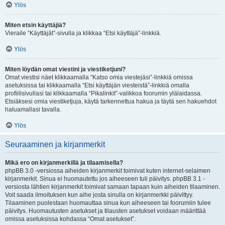
Ylös
Miten etsin käyttäjiä?
Vieraile “Käyttäjät”-sivulla ja klikkaa “Etsi käyttäjä”-linkkiä.
Ylös
Miten löydän omat viestini ja viestiketjuni?
Omat viestisi näet klikkaamalla “Katso omia viestejäsi”-linkkiä omissa
asetuksissa tai klikkaamalla “Etsi käyttäjän viesteistä”-linkkiä omalla
profiilisivullasi tai klikkaamalla “Pikalinkit”-valikkoa foorumin ylälaidassa.
Etsiäksesi omia viestiketjuja, käytä tarkennettua hakua ja täytä sen hakuehdot
haluamallasi tavalla.
Ylös
Seuraaminen ja kirjanmerkit
Mikä ero on kirjanmerkillä ja tilaamisella?
phpBB 3.0 -versiossa aiheiden kirjanmerkit toimivat kuten internet-selaimen
kirjanmerkit. Sinua ei huomautettu jos aiheeseen tuli päivitys. phpBB 3.1 -
versiosta lähtien kirjanmerkit toimivat samaan tapaan kuin aiheiden tilaaminen.
Voit saada ilmoituksen kun aihe josta sinulla on kirjanmerkki päivittyy.
Tilaaminen puolestaan huomauttaa sinua kun aiheeseen tai foorumiin tulee
päivitys. Huomautusten asetukset ja tilausten asetukset voidaan määrittää
omissa asetuksissa kohdassa “Omat asetukset”.