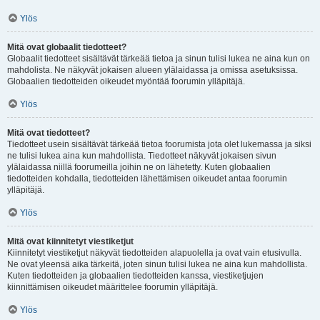
Ylös
Mitä ovat globaalit tiedotteet?
Globaalit tiedotteet sisältävät tärkeää tietoa ja sinun tulisi lukea ne aina kun on
mahdolista. Ne näkyvät jokaisen alueen ylälaidassa ja omissa asetuksissa.
Globaalien tiedotteiden oikeudet myöntää foorumin ylläpitäjä.
Ylös
Mitä ovat tiedotteet?
Tiedotteet usein sisältävät tärkeää tietoa foorumista jota olet lukemassa ja siksi
ne tulisi lukea aina kun mahdollista. Tiedotteet näkyvät jokaisen sivun
ylälaidassa niillä foorumeilla joihin ne on lähetetty. Kuten globaalien
tiedotteiden kohdalla, tiedotteiden lähettämisen oikeudet antaa foorumin
ylläpitäjä.
Ylös
Mitä ovat kiinnitetyt viestiketjut
Kiinnitetyt viestiketjut näkyvät tiedotteiden alapuolella ja ovat vain etusivulla.
Ne ovat yleensä aika tärkeitä, joten sinun tulisi lukea ne aina kun mahdollista.
Kuten tiedotteiden ja globaalien tiedotteiden kanssa, viestiketjujen
kiinnittämisen oikeudet määrittelee foorumin ylläpitäjä.
Ylös