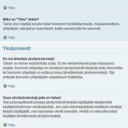
Ylös
Mikä on “Tiimi” linkki?
Tämä sivu näyttää sinulle listan foorumin henkilökunnasta, mukaanluettuna
ylläpitäjät, valvojat ja muut tiedot, kuten alueet joita he valvovat.
Ylös
Yksityisviestit
En voi lähettää yksityisviestejä!
Tähän on kolme mahdollista syytä. Et ole rekisteröitynyt ja/tai kirjautunut
sisään, foorumin ylläpitäjä on poistanut yksityisviestit käytöstä koko foorumilta
tai foorumin ylläpitäjä on estänyt sinua lähettämästä yksityisviestejä. Ota
yhteyttä foorumin ylläpitäjään saadaksesi lisätietoja.
Ylös
Saan yksityisviestejä joita en halua!
Voit automaattisesti poistaa yksityisviestit tietyltä käyttäjältä käyttämällä
käyttäjänhallinnan viestisääntöjä. Jos saat väärinkäytöksiä sisältäviä viestejä
tietyltä käyttäjältä, voit raportoida viestit valvojille. Heillä on oikeudet estää
käyttäjiä lähettämästä yksityisviestejä.
Ylös