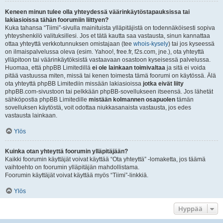
Keneen minun tulee olla yhteydessä väärinkäytöstapauksissa tai
lakiasioissa tähän foorumiin liittyen?
Kuka tahansa “Tiimi”-sivulla mainituista ylläpitäjistä on todennäköisesti sopiva
yhteyshenkilö valituksillesi. Jos et tätä kautta saa vastausta, sinun kannattaa
ottaa yhteyttä verkkotunnuksen omistajaan (tee
whois-kysely
) tai jos kyseessä
on ilmaispalvelussa oleva (esim. Yahoo!, free.fr, f2s.com, jne.), ota yhteyttä
ylläpitoon tai väärinkäytöksistä vastaavaan osastoon kyseisessä palvelussa.
Huomaa, että phpBB Limitedillä
ei ole lainkaan toimivaltaa
ja sitä ei voida
pitää vastuussa miten, missä tai kenen toimesta tämä foorumi on käytössä. Älä
ota yhteyttä phpBB Limitediin missään lakiasioissa
jotka eivät liity
phpBB.com-sivustoon tai pelkkään phpBB-sovellukseen itseensä. Jos lähetät
sähköpostia phpBB Limitedille
mistään kolmannen osapuolen
tämän
sovelluksen käytöstä, voit odottaa niukkasanaista vastausta, jos edes
vastausta lainkaan.
Ylös
Kuinka otan yhteyttä foorumin ylläpitäjään?
Kaikki foorumin käyttäjät voivat käyttää “Ota yhteyttä” -lomaketta, jos täämä
vaihtoehto on foorumin ylläpitäjän mahdollistama.
Foorumin käyttäjät voivat käyttää myös “Tiimi”-linkkiä.
Ylös
Hyppää