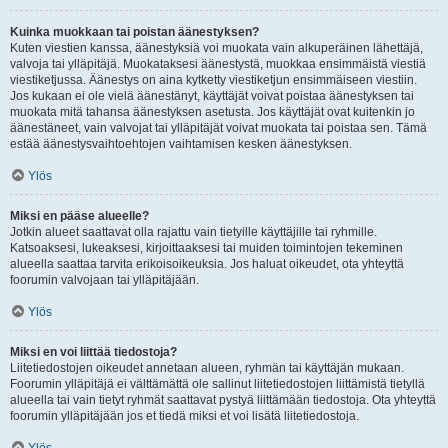
Kuinka muokkaan tai poistan äänestyksen?
Kuten viestien kanssa, äänestyksiä voi muokata vain alkuperäinen lähettäjä,
valvoja tai ylläpitäjä. Muokataksesi äänestystä, muokkaa ensimmäistä viestiä
viestiketjussa. Äänestys on aina kytketty viestiketjun ensimmäiseen viestiin.
Jos kukaan ei ole vielä äänestänyt, käyttäjät voivat poistaa äänestyksen tai
muokata mitä tahansa äänestyksen asetusta. Jos käyttäjät ovat kuitenkin jo
äänestäneet, vain valvojat tai ylläpitäjät voivat muokata tai poistaa sen. Tämä
estää äänestysvaihtoehtojen vaihtamisen kesken äänestyksen.
Ylös
Miksi en pääse alueelle?
Jotkin alueet saattavat olla rajattu vain tietyille käyttäjille tai ryhmille.
Katsoaksesi, lukeaksesi, kirjoittaaksesi tai muiden toimintojen tekeminen
alueella saattaa tarvita erikoisoikeuksia. Jos haluat oikeudet, ota yhteyttä
foorumin valvojaan tai ylläpitäjään.
Ylös
Miksi en voi liittää tiedostoja?
Liitetiedostojen oikeudet annetaan alueen, ryhmän tai käyttäjän mukaan.
Foorumin ylläpitäjä ei välttämättä ole sallinut liitetiedostojen liittämistä tietyllä
alueella tai vain tietyt ryhmät saattavat pystyä liittämään tiedostoja. Ota yhteyttä
foorumin ylläpitäjään jos et tiedä miksi et voi lisätä liitetiedostoja.