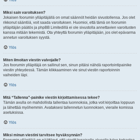
Ylös
Miksi sain varoituksen?
Jokaisen foorumin ylläpitäjällä on omat säännöt heidän sivustollensa. Jos olet
rikkonut sääntöä, voit saada varoituksen. Huomioi, että tämä on foorumin
ylläpitäjän päätös ja phpBB Limitedillä ei ole sivustolla annettavien varoitusten
kanssa mitään tekemistä. Ota yhteyttä foorumin ylläpitäjään, jos olet epävarma
annetun varoituksen syystä.
Ylös
Miten ilmoitan viestin valvojalle?
Jos foorumin ylläpitäjä on sallinut sen, sinun pitäisi nähdä raportointipainike
viestin yhteydessä. Tämän klikkaaminen vie sinut viestin raportoinnin
vaiheiden läpi.
Ylös
Mitä “Tallenna”-painike viestin kirjoittamisessa tekee?
Tämän avulla on mahdollista tallentaa luonnoksia, jotka voit kirjoittaa loppuun
ja lähettää myöhemmin. Avataksesi tallennetun luonnoksen, vieraile komissa
asetuksissa.
Ylös
Miksi minun viestini tarvitsee hyväksynnän?