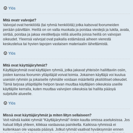
Ylös
Mitä ovatr valvojat?
Valvojat ovat henkilöitä (tai ryhmä henkilöitä) jotka katsovat foorumeiden
perään päivittäin. Heillä on on valta muokata ja poistaa viestejä ja lukita, avata,
siirtää, poistaa ja jakaa viestiketjuja niillä alueilla joissa heillä on valvojan
oikeudet. Yleensä valvojat ovat paikalla estämässä aiheen vierestä
keskustelua tai hyvien tapojen vastaisen materiaalin lähettämistä.
Ylös
Mitä ovat käyttäjäryhmät?
Käyttäjäryhmät ovat käyttäjien ryhmiä, jotka jakavat yhteisön hallittaviin osiin,
joiden kanssa foorumin ylläpitäjät voivat toimia. Jokainen käyttäjä voi kuulua
useisiin ryhmiin ja jokaiselle ryhmälle voidaan määritellä yksilölliset oikeudet.
Tämä tarjoaa ylläpitäjille helpon tavan muuttaa käyttäjien oikeuksia useille
käyttäjille kerralla, kuten muuttaa valvojien oikeuksia tai hallita pääsyä
suljetulle alueelle.
Ylös
Missä ovat käyttäjäryhmät ja miten liityn sellaiseen?
Voit nähdä kaikki ryhmät “Käyttäjäryhmät”-linkin kautta omissa asetuksissa. Jos
haluat liittyä yhteen, klikkaa vastaavaa painiketta. Kaikissa ryhmissä ei
kuitenkaan ole vapaata pääsyä. Jotkut ryhmät vaativat hyväksynnän ennen