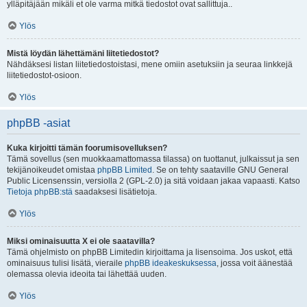
ylläpitäjään mikäli et ole varma mitkä tiedostot ovat sallittuja..
Ylös
Mistä löydän lähettämäni liitetiedostot?
Nähdäksesi listan liitetiedostoistasi, mene omiin asetuksiin ja seuraa linkkejä
liitetiedostot-osioon.
Ylös
phpBB -asiat
Kuka kirjoitti tämän foorumisovelluksen?
Tämä sovellus (sen muokkaamattomassa tilassa) on tuottanut, julkaissut ja sen
tekijänoikeudet omistaa
phpBB Limited
. Se on tehty saataville GNU General
Public Licensenssin, versiolla 2 (GPL-2.0) ja sitä voidaan jakaa vapaasti. Katso
Tietoja phpBB:stä
saadaksesi lisätietoja.
Ylös
Miksi ominaisuutta X ei ole saatavilla?
Tämä ohjelmisto on phpBB Limitedin kirjoittama ja lisensoima. Jos uskot, että
ominaisuus tulisi lisätä, vieraile
phpBB ideakeskuksessa
, jossa voit äänestää
olemassa olevia ideoita tai lähettää uuden.
Ylös