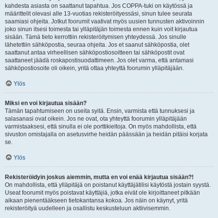
kahdesta asiasta on saattanut tapahtua. Jos COPPA-tuki on käytössä ja
määrittelit olevasi alle 13-vuotias rekisteröityessäsi, sinun tulee seurata
saamiasi ohjeita. Jotkut foorumit vaativat myös uusien tunnusten aktivoinnin
joko sinun itsesi toimesta tai ylläpitäjän toimesta ennen kuin voit kirjautua
sisään. Tämä tieto kerrottiin rekisteröitymisen yhteydessä. Jos sinulle
lähetettiin sähköpostia, seuraa ohjeita. Jos et saanut sähköpostia, olet
saattanut antaa virheellisen sähköpostiosoitteen tai sähköpostit ovat
saattaneet jäädä roskapostisuodattimeen. Jos olet varma, että antamasi
sähköpostiosoite oli oikein, yritä ottaa yhteyttä foorumin ylläpitäjään.
Ylös
Miksi en voi kirjautua sisään?
Tämän tapahtumiseen on useita syitä. Ensin, varmista että tunnuksesi ja
salasanasi ovat oikein. Jos ne ovat, ota yhteyttä foorumin ylläpitäjään
varmistaaksesi, että sinulla ei ole porttikieltoja. On myös mahdollista, että
sivuston omistajalla on asetusvirhe heidän päässään ja heidän pitäisi korjata
se.
Ylös
Rekisteröidyin joskus aiemmin, mutta en voi enää kirjautua sisään?!
On mahdollista, että ylläpitäjä on poistanut käyttäjätilisi käytöstä jostain syystä.
Useat foorumit myös poistavat käyttäjiä, jotka eivät ole kirjoittaneet pitkään
aikaan pienentääkseen tietokantansa kokoa. Jos näin on käynyt, yritä
rekisteröityä uudelleen ja osallistu keskusteluun aktiivisemmin.