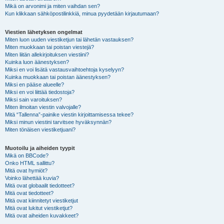
Mikä on arvonimi ja miten vaihdan sen?
Kun klikkaan sähköpostilinkkiä, minua pyydetään kirjautumaan?
Viestien lähetyksen ongelmat
Miten luon uuden viestiketjun tai lähetän vastauksen?
Miten muokkaan tai poistan viestejä?
Miten liitän allekirjoituksen viestiini?
Kuinka luon äänestyksen?
Miksi en voi lisätä vastausvaihtoehtoja kyselyyn?
Kuinka muokkaan tai poistan äänestyksen?
Miksi en pääse alueelle?
Miksi en voi liittää tiedostoja?
Miksi sain varoituksen?
Miten ilmoitan viestin valvojalle?
Mitä “Tallenna”-painike viestin kirjoittamisessa tekee?
Miksi minun viestini tarvitsee hyväksynnän?
Miten tönäisen viestiketjuani?
Muotoilu ja aiheiden tyypit
Mikä on BBCode?
Onko HTML sallittu?
Mitä ovat hymiöt?
Voinko lähettää kuvia?
Mitä ovat globaalit tiedotteet?
Mitä ovat tiedotteet?
Mitä ovat kiinnitetyt viestiketjut
Mitä ovat lukitut viestiketjut?
Mitä ovat aiheiden kuvakkeet?