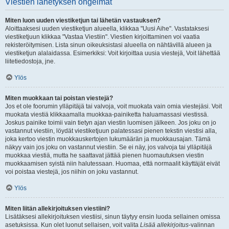
Viestien lähetyksen ongelmat
Miten luon uuden viestiketjun tai lähetän vastauksen?
Aloittaaksesi uuden viestiketjun alueella, klikkaa "Uusi Aihe". Vastataksesi
viestiketjuun klikkaa "Vastaa Viestiin". Viestien kirjoittaminen voi vaatia
rekisteröitymisen. Lista sinun oikeuksistasi alueella on nähtävillä alueen ja
viestiketjun alalaidassa. Esimerkiksi: Voit kirjoittaa uusia viestejä, Voit lähettää
liitetiedostoja, jne.
Ylös
Miten muokkaan tai poistan viestejä?
Jos et ole foorumin ylläpitäjä tai valvoja, voit muokata vain omia viestejäsi. Voit
muokata viestiä klikkaamalla muokkaa-painiketta haluamassasi viestissä.
Joskus painike toimii vain tietyn ajan viestin luomisen jälkeen. Jos joku on jo
vastannut viestiin, löydät viestiketjuun palatessasi pienen tekstin viestisi alla,
joka kertoo viestin muokkauskertojen lukumäärän ja muokkausajan. Tämä
näkyy vain jos joku on vastannut viestiin. Se ei näy, jos valvoja tai ylläpitäjä
muokkaa viestiä, mutta he saattavat jättää pienen huomautuksen viestin
muokkaamisen syistä niin halutessaan. Huomaa, että normaalit käyttäjät eivät
voi poistaa viestejä, jos niihin on joku vastannut.
Ylös
Miten liitän allekirjoituksen viestiini?
Lisätäksesi allekirjoituksen viestiisi, sinun täytyy ensin luoda sellainen omissa
asetuksissa. Kun olet luonut sellaisen, voit valita
Lisää allekirjoitus
-valinnan