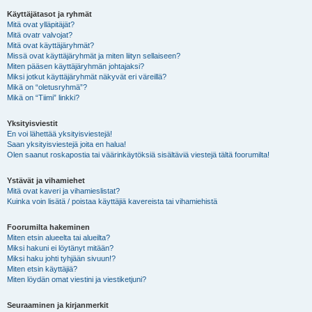
Käyttäjätasot ja ryhmät
Mitä ovat ylläpitäjät?
Mitä ovatr valvojat?
Mitä ovat käyttäjäryhmät?
Missä ovat käyttäjäryhmät ja miten liityn sellaiseen?
Miten pääsen käyttäjäryhmän johtajaksi?
Miksi jotkut käyttäjäryhmät näkyvät eri väreillä?
Mikä on “oletusryhmä”?
Mikä on “Tiimi” linkki?
Yksityisviestit
En voi lähettää yksityisviestejä!
Saan yksityisviestejä joita en halua!
Olen saanut roskapostia tai väärinkäytöksiä sisältäviä viestejä tältä foorumilta!
Ystävät ja vihamiehet
Mitä ovat kaveri ja vihamieslistat?
Kuinka voin lisätä / poistaa käyttäjiä kavereista tai vihamiehistä
Foorumilta hakeminen
Miten etsin alueelta tai alueilta?
Miksi hakuni ei löytänyt mitään?
Miksi haku johti tyhjään sivuun!?
Miten etsin käyttäjiä?
Miten löydän omat viestini ja viestiketjuni?
Seuraaminen ja kirjanmerkit