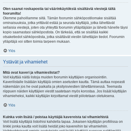
Olen saanut roskapostia tai väärinkäytöksiä sisältäviä viestejä tältä
foorumilta!
Olemme pahoillamme siitä. Tämän foorumin sähköpostilomake sisältää
ominaisuuksia, jotka yrittävät estää ja seurata käyttäjiä, jotka lähettävät
sellaisia viestejä, joten ota yhteyttä foorumin ylläpitäjään ja lähetä hänelle täysi
kopio saamastasi sähköpostista. On tärkeää, että se sisältää kaikki
otsaketiedot sähköpostista, jotka sisältävät viestin lähettäjän tiedot. Foorumin
ylläpitäjä voi sitten toimia tarpeen mukaan.
Ylös
Ystävät ja vihamiehet
Mitä ovat kaveri ja vihamieslistat?
Voit käyttää näitä listoja muiden foorumin käyttäjien organisointiin.
Kaverilistalle lisätään käyttäjiä omien asetusten kautta. Tämä auttaa nopeasti
näkemään jos he ovat paikalla ja yksityisviestien lähettämisessä. Teemasta
riippuen näiden käyttäjien viestit saatetaan myös korostaa. Jos lisäät käyttäjän
vihamieheksi, kaikki käyttäjän kirjoittamat viestit piilotetaan oletuksena.
Ylös
Kuinka voin lisätä / poistaa käyttäjiä kavereista tai vihamiehistä
Voit lisätä käyttäjiä listoihisi kahdella tapaa. Jokaisen käyttäjän profiilissa on
linkki jonka kautta voit lisätä heidät joko kavereihin tai vihamiehiin.