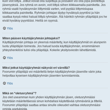
kuin voit liittyä. Jotkut voivat olla suljettuja ja joissakin voi olla jopa piilotettuja
jäsenyyksiä. Jos ryhmä on avoin, voit liittyä siihen klikkaamalla painiketta. Jos
ryhmä vaatii hyväksynnän liittymistä varten, voit pyytää liittymislupaa
klikkaamalla painiketta. Ryhmän johtajan täytyy hyväksyä pyyntösi ja hän
saattaa kysyä miksi haluat liittyä ryhmään. Älä häiriköi ryhmän ylläpitäjiä jos he
eivät hyväksy pyyntöäsi. Heillä on syynsä.
Ylös
Miten pääsen käyttäjäryhmän johtajaksi?
Käyttäjäryhmän johtaja on yleensä määritelty, kun käyttäjäryhmät on alunperin
luotu ylläpitäjän toimesta. Jos haluat luoda käyttäjäryhmän, ensimmäinen
yhteyshenkilösi tulisi olla ylläpitäjä. Kokeile yksityisviestin lähettämistä.
Ylös
Miksi jotkut käyttäjäryhmät näkyvät eri väreillä?
Foorumin ylläpitäjä voi määritellä tietyn käyttäjäryhmän jäsenille värin joka
helpottaa kyseisen käyttäjäryhmän jäsenten tunnistamista.
Ylös
Mikä on “oletusryhmä”?
Jos olet useamman kuin yhden käyttäjäryhmän jäsen, oletusryhmääsi
käytetään määriteltäessä sinun kohdallasi käytettävää ryhmäväriä ja titteliä.
Foorumin ylläpitäjä saattaa antaa sinulle oikeudet vaihtaa oletusryhmääsi
omista asetuksista.