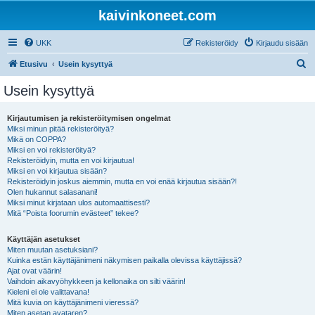
kaivinkoneet.com
UKK
Rekisteröidy
Kirjaudu sisään
E
Etusivu
Usein kysyttyä
t
Usein kysyttyä
s
i
Kirjautumisen ja rekisteröitymisen ongelmat
Miksi minun pitää rekisteröityä?
Mikä on COPPA?
Miksi en voi rekisteröityä?
Rekisteröidyin, mutta en voi kirjautua!
Miksi en voi kirjautua sisään?
Rekisteröidyin joskus aiemmin, mutta en voi enää kirjautua sisään?!
Olen hukannut salasanani!
Miksi minut kirjataan ulos automaattisesti?
Mitä “Poista foorumin evästeet” tekee?
Käyttäjän asetukset
Miten muutan asetuksiani?
Kuinka estän käyttäjänimeni näkymisen paikalla olevissa käyttäjissä?
Ajat ovat väärin!
Vaihdoin aikavyöhykkeen ja kellonaika on silti väärin!
Kieleni ei ole valittavana!
Mitä kuvia on käyttäjänimeni vieressä?
Miten asetan avataren?