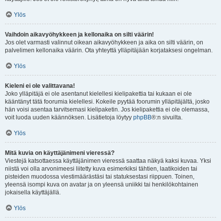
Ylös
Vaihdoin aikavyöhykkeen ja kellonaika on silti väärin!
Jos olet varmasti valinnut oikean aikavyöhykkeen ja aika on silti väärin, on
palvelimen kellonaika väärin. Ota yhteyttä ylläpitäjään korjataksesi ongelman.
Ylös
Kieleni ei ole valittavana!
Joko ylläpitäjä ei ole asentanut kielellesi kielipakettia tai kukaan ei ole
kääntänyt tätä foorumia kielellesi. Kokeile pyytää foorumin ylläpitäjältä, josko
hän voisi asentaa tarvitsemasi kielipaketin. Jos kielipakettia ei ole olemassa,
voit luoda uuden käännöksen. Lisätietoja löytyy
phpBB
®:n sivuilta.
Ylös
Mitä kuvia on käyttäjänimeni vieressä?
Viestejä katsottaessa käyttäjänimen vieressä saattaa näkyä kaksi kuvaa. Yksi
niistä voi olla arvonimeesi liitetty kuva esimerkiksi tähtien, laatikoiden tai
pisteiden muodossa viestimäärästäsi tai statuksestasi riippuen. Toinen,
yleensä isompi kuva on avatar ja on yleensä uniikki tai henkilökohtainen
jokaisella käyttäjällä.
Ylös