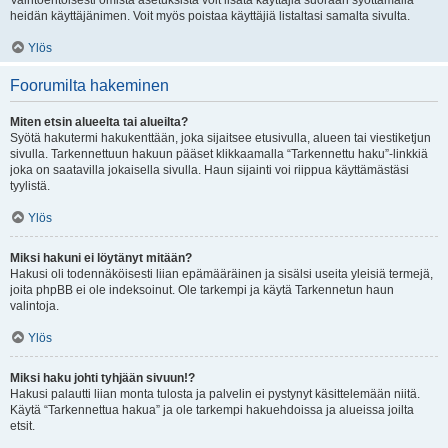
Vaihtoehtoisesti omista asetuksista voit lisätä käyttäjiä suoraan syöttämällä
heidän käyttäjänimen. Voit myös poistaa käyttäjiä listaltasi samalta sivulta.
Ylös
Foorumilta hakeminen
Miten etsin alueelta tai alueilta?
Syötä hakutermi hakukenttään, joka sijaitsee etusivulla, alueen tai viestiketjun
sivulla. Tarkennettuun hakuun pääset klikkaamalla “Tarkennettu haku”-linkkiä
joka on saatavilla jokaisella sivulla. Haun sijainti voi riippua käyttämästäsi
tyylistä.
Ylös
Miksi hakuni ei löytänyt mitään?
Hakusi oli todennäköisesti liian epämääräinen ja sisälsi useita yleisiä termejä,
joita phpBB ei ole indeksoinut. Ole tarkempi ja käytä Tarkennetun haun
valintoja.
Ylös
Miksi haku johti tyhjään sivuun!?
Hakusi palautti liian monta tulosta ja palvelin ei pystynyt käsittelemään niitä.
Käytä “Tarkennettua hakua” ja ole tarkempi hakuehdoissa ja alueissa joilta
etsit.