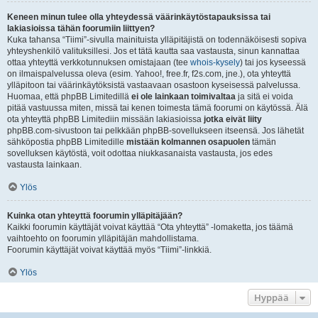
Keneen minun tulee olla yhteydessä väärinkäytöstapauksissa tai
lakiasioissa tähän foorumiin liittyen?
Kuka tahansa “Tiimi”-sivulla mainituista ylläpitäjistä on todennäköisesti sopiva
yhteyshenkilö valituksillesi. Jos et tätä kautta saa vastausta, sinun kannattaa
ottaa yhteyttä verkkotunnuksen omistajaan (tee
whois-kysely
) tai jos kyseessä
on ilmaispalvelussa oleva (esim. Yahoo!, free.fr, f2s.com, jne.), ota yhteyttä
ylläpitoon tai väärinkäytöksistä vastaavaan osastoon kyseisessä palvelussa.
Huomaa, että phpBB Limitedillä
ei ole lainkaan toimivaltaa
ja sitä ei voida
pitää vastuussa miten, missä tai kenen toimesta tämä foorumi on käytössä. Älä
ota yhteyttä phpBB Limitediin missään lakiasioissa
jotka eivät liity
phpBB.com-sivustoon tai pelkkään phpBB-sovellukseen itseensä. Jos lähetät
sähköpostia phpBB Limitedille
mistään kolmannen osapuolen
tämän
sovelluksen käytöstä, voit odottaa niukkasanaista vastausta, jos edes
vastausta lainkaan.
Ylös
Kuinka otan yhteyttä foorumin ylläpitäjään?
Kaikki foorumin käyttäjät voivat käyttää “Ota yhteyttä” -lomaketta, jos täämä
vaihtoehto on foorumin ylläpitäjän mahdollistama.
Foorumin käyttäjät voivat käyttää myös “Tiimi”-linkkiä.
Ylös
Hyppää