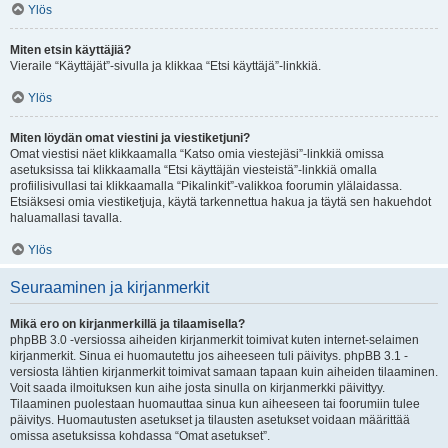
Ylös
Miten etsin käyttäjiä?
Vieraile “Käyttäjät”-sivulla ja klikkaa “Etsi käyttäjä”-linkkiä.
Ylös
Miten löydän omat viestini ja viestiketjuni?
Omat viestisi näet klikkaamalla “Katso omia viestejäsi”-linkkiä omissa
asetuksissa tai klikkaamalla “Etsi käyttäjän viesteistä”-linkkiä omalla
profiilisivullasi tai klikkaamalla “Pikalinkit”-valikkoa foorumin ylälaidassa.
Etsiäksesi omia viestiketjuja, käytä tarkennettua hakua ja täytä sen hakuehdot
haluamallasi tavalla.
Ylös
Seuraaminen ja kirjanmerkit
Mikä ero on kirjanmerkillä ja tilaamisella?
phpBB 3.0 -versiossa aiheiden kirjanmerkit toimivat kuten internet-selaimen
kirjanmerkit. Sinua ei huomautettu jos aiheeseen tuli päivitys. phpBB 3.1 -
versiosta lähtien kirjanmerkit toimivat samaan tapaan kuin aiheiden tilaaminen.
Voit saada ilmoituksen kun aihe josta sinulla on kirjanmerkki päivittyy.
Tilaaminen puolestaan huomauttaa sinua kun aiheeseen tai foorumiin tulee
päivitys. Huomautusten asetukset ja tilausten asetukset voidaan määrittää
omissa asetuksissa kohdassa “Omat asetukset”.