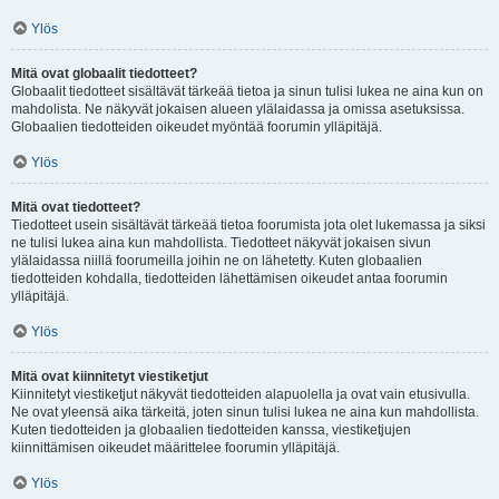
Ylös
Mitä ovat globaalit tiedotteet?
Globaalit tiedotteet sisältävät tärkeää tietoa ja sinun tulisi lukea ne aina kun on
mahdolista. Ne näkyvät jokaisen alueen ylälaidassa ja omissa asetuksissa.
Globaalien tiedotteiden oikeudet myöntää foorumin ylläpitäjä.
Ylös
Mitä ovat tiedotteet?
Tiedotteet usein sisältävät tärkeää tietoa foorumista jota olet lukemassa ja siksi
ne tulisi lukea aina kun mahdollista. Tiedotteet näkyvät jokaisen sivun
ylälaidassa niillä foorumeilla joihin ne on lähetetty. Kuten globaalien
tiedotteiden kohdalla, tiedotteiden lähettämisen oikeudet antaa foorumin
ylläpitäjä.
Ylös
Mitä ovat kiinnitetyt viestiketjut
Kiinnitetyt viestiketjut näkyvät tiedotteiden alapuolella ja ovat vain etusivulla.
Ne ovat yleensä aika tärkeitä, joten sinun tulisi lukea ne aina kun mahdollista.
Kuten tiedotteiden ja globaalien tiedotteiden kanssa, viestiketjujen
kiinnittämisen oikeudet määrittelee foorumin ylläpitäjä.
Ylös