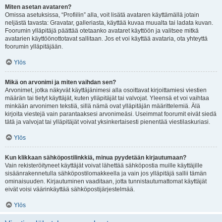
Miten asetan avataren?
Omissa asetuksissa, “Profiilin” alla, voit lisätä avataren käyttämällä jotain
neljästä tavasta: Gravatar, galleriasta, käyttää kuvaa muualta tai ladata kuvan.
Foorumin ylläpitäjä päättää otetaanko avataret käyttöön ja valitsee mitkä
avatarien käyttöönottotavat sallitaan. Jos et voi käyttää avataria, ota yhteyttä
foorumin ylläpitäjään.
Ylös
Mikä on arvonimi ja miten vaihdan sen?
Arvonimet, jotka näkyvät käyttäjänimesi alla osoittavat kirjoittamiesi viestien
määrän tai tietyt käyttäjät, kuten ylläpitäjät tai valvojat. Yleensä et voi vaihtaa
minkään arvonimen tekstiä, sillä nämä ovat ylläpitäjän määrittelemiä. Älä
kirjoita viestejä vain parantaaksesi arvonimeäsi. Useimmat foorumit eivät siedä
tätä ja valvojat tai ylläpitäjät voivat yksinkertaisesti pienentää viestilaskuriasi.
Ylös
Kun klikkaan sähköpostilinkkiä, minua pyydetään kirjautumaan?
Vain rekisteröityneet käyttäjät voivat lähettää sähköpostia muille käyttäjille
sisäänrakennetulla sähköpostilomakkeella ja vain jos ylläpitäjä sallii tämän
ominaisuuden. Kirjautuminen vaaditaan, jotta tunnistautumattomat käyttäjät
eivät voisi väärinkäyttää sähköpostijärjestelmää.
Ylös