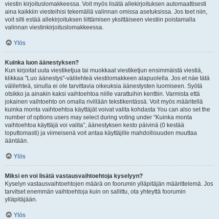
viestin kirjoituslomakkeessa. Voit myös lisätä allekirjoituksen automaattisesti
aina kaikkiin viesteihisi tekemällä valinnan omissa asetuksissa. Jos teet niin,
voit silti estää allekirjoituksen liittämisen yksittäiseen viestiin poistamalla
valinnan viestinkirjoituslomakkeessa.
Ylös
Kuinka luon äänestyksen?
Kun kirjoitat uuta viestiketjua tai muokkaat viestiketjun ensimmäistä viestiä,
klikkaa "Luo äänestys"-välilehteä viestilomakkeen alapuolella. Jos et näe tätä
välilehteä, sinulla ei ole tarvittavia oikeuksia äänestysten luomiseen. Syötä
otsikko ja ainakin kaksi vaihtoehtoa niille varattuihin kenttiin. Varmista että
jokainen vaihtoehto on omalla rivillään tekstikentässä. Voit myös määritellä
kuinka monta vaihtoehtoa käyttäjät voivat valita kohdasta You can also set the
number of options users may select during voting under “Kuinka monta
vaihtoehtoa käyttäjä voi valita”, äänestyksen kesto päivinä (0 kestää
loputtomasti) ja viimeisenä voit antaa käyttäjille mahdollisuuden muuttaa
ääntään.
Ylös
Miksi en voi lisätä vastausvaihtoehtoja kyselyyn?
Kyselyn vastausvaihtoehtojen määrä on foorumin ylläpitäjän määrittelemä. Jos
tarvitset enemmän vaihtoehtoja kuin on sallittu, ota yhteyttä foorumin
ylläpitäjään.
Ylös