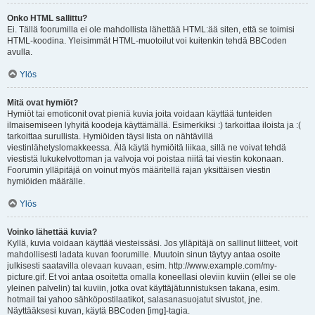
Onko HTML sallittu?
Ei. Tällä foorumilla ei ole mahdollista lähettää HTML:ää siten, että se toimisi
HTML-koodina. Yleisimmät HTML-muotoilut voi kuitenkin tehdä BBCoden
avulla.
Ylös
Mitä ovat hymiöt?
Hymiöt tai emoticonit ovat pieniä kuvia joita voidaan käyttää tunteiden
ilmaisemiseen lyhyitä koodeja käyttämällä. Esimerkiksi :) tarkoittaa iloista ja :(
tarkoittaa surullista. Hymiöiden täysi lista on nähtävillä
viestinlähetyslomakkeessa. Älä käytä hymiöitä liikaa, sillä ne voivat tehdä
viestistä lukukelvottoman ja valvoja voi poistaa niitä tai viestin kokonaan.
Foorumin ylläpitäjä on voinut myös määritellä rajan yksittäisen viestin
hymiöiden määrälle.
Ylös
Voinko lähettää kuvia?
Kyllä, kuvia voidaan käyttää viesteissäsi. Jos ylläpitäjä on sallinut liitteet, voit
mahdollisesti ladata kuvan foorumille. Muutoin sinun täytyy antaa osoite
julkisesti saatavilla olevaan kuvaan, esim. http://www.example.com/my-
picture.gif. Et voi antaa osoitetta omalla koneellasi oleviin kuviin (ellei se ole
yleinen palvelin) tai kuviin, jotka ovat käyttäjätunnistuksen takana, esim.
hotmail tai yahoo sähköpostilaatikot, salasanasuojatut sivustot, jne.
Näyttääksesi kuvan, käytä BBCoden [img]-tagia.