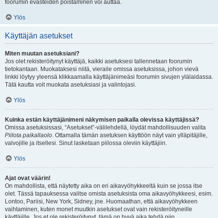
foorumin evästeiden poistaminen voi auttaa.
Ylös
Käyttäjän asetukset
Miten muutan asetuksiani?
Jos olet rekisteröitynyt käyttäjä, kaikki asetuksesi tallennetaan foorumin
tietokantaan. Muokataksesi niitä, vieraile omissa asetuksissa, johon vievä
linkki löytyy yleensä klikkaamalla käyttäjänimeäsi foorumin sivujen ylälaidassa.
Tätä kautta voit muokata asetuksiasi ja valintojasi.
Ylös
Kuinka estän käyttäjänimeni näkymisen paikalla olevissa käyttäjissä?
Omissa asetuksissasi, “Asetukset”-välilehdellä, löydät mahdollisuuden valita
Piilota paikallaolo
. Ottamalla tämän asetuksen käyttöön näyt vain ylläpitäjille,
valvojille ja itsellesi. Sinut lasketaan piilossa oleviin käyttäjiin.
Ylös
Ajat ovat väärin!
On mahdollista, että näytetty aika on eri aikavyöhykkeeltä kuin se jossa itse
olet. Tässä tapauksessa valitse omista asetuksista oma aikavyöhykkeesi, esim.
Lontoo, Pariisi, New York, Sidney, jne. Huomaathan, että aikavyöhykkeen
vaihtaminen, kuten monet muutkin asetukset ovat vain rekisteröityneille
käyttäjille. Jos et ole rekisteröitynyt, tämä on hyvä aika tehdä niin.