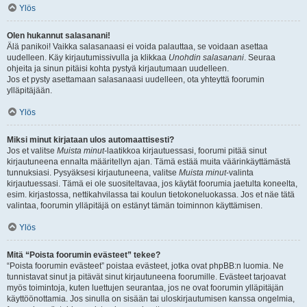
Ylös
Olen hukannut salasanani!
Älä panikoi! Vaikka salasanaasi ei voida palauttaa, se voidaan asettaa
uudelleen. Käy kirjautumissivulla ja klikkaa
Unohdin salasanani
. Seuraa
ohjeita ja sinun pitäisi kohta pystyä kirjautumaan uudelleen.
Jos et pysty asettamaan salasanaasi uudelleen, ota yhteyttä foorumin
ylläpitäjään.
Ylös
Miksi minut kirjataan ulos automaattisesti?
Jos et valitse
Muista minut
-laatikkoa kirjautuessasi, foorumi pitää sinut
kirjautuneena ennalta määritellyn ajan. Tämä estää muita väärinkäyttämästä
tunnuksiasi. Pysyäksesi kirjautuneena, valitse
Muista minut
-valinta
kirjautuessasi. Tämä ei ole suositeltavaa, jos käytät foorumia jaetulta koneelta,
esim. kirjastossa, nettikahvilassa tai koulun tietokoneluokassa. Jos et näe tätä
valintaa, foorumin ylläpitäjä on estänyt tämän toiminnon käyttämisen.
Ylös
Mitä “Poista foorumin evästeet” tekee?
“Poista foorumin evästeet” poistaa evästeet, jotka ovat phpBB:n luomia. Ne
tunnistavat sinut ja pitävät sinut kirjautuneena foorumille. Evästeet tarjoavat
myös toimintoja, kuten luettujen seurantaa, jos ne ovat foorumin ylläpitäjän
käyttöönottamia. Jos sinulla on sisään tai uloskirjautumisen kanssa ongelmia,