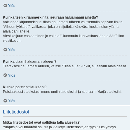
Ylös
Kuinka teen kirjanmerkin tai seuraan haluamaani aihetta?
Voit tehdä kirjanmekin tai tilata haluamasi aiheen valitsemalla sopivan linkin
“Aiheen työkalut” -valikossa, joka on sijoitettu kätevästi keskustelun ylä- ja
alalaidan lähelle.
Viestiketjuun vastaaminen ja valinta “Huomauta kun vastaus lähetetään” tilaa
viestiketjun.
Ylös
Kuinka tilaan haluamani alueen?
Tilataksesi haluamasi alueen, valitse “Tilaa alue” -linkki, aluesivun alalaidassa.
Ylös
Kuinka poistan tilaukseni?
Poistaaksesi tilauksiasi, mene omiin asetuksiisi ja seuraa linkkejä tilauksiisi.
Ylös
Liitetiedostot
Mitkä liitetiedostot ovat sallittuja tällä alueella?
Ylläpitäjä voi määrätä sallitut ja kielletyt liitetiedostojen tyypit. Ota yhteys