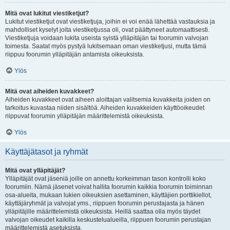
Mitä ovat lukitut viestiketjut?
Lukitut viestiketjut ovat viestiketjuja, joihin ei voi enää lähettää vastauksia ja
mahdolliset kyselyt joita viestiketjussa oli, ovat päättyneet automaattisesti.
Viestiketjuja voidaan lukita useista syistä ylläpitäjän tai foorumin valvojan
toimesta. Saatat myös pystyä lukitsemaan oman viestiketjusi, mutta tämä
riippuu foorumin ylläpitäjän antamista oikeuksista.
Ylös
Mitä ovat aiheiden kuvakkeet?
Aiheiden kuvakkeet ovat aiheen aloittajan valitsemia kuvakkeita joiden on
tarkoitus kuvastaa niiden sisältöä. Aiheiden kuvakkeiden käyttöoikeudet
riippuvat foorumin ylläpitäjän määrittelemistä oikeuksista.
Ylös
Käyttäjätasot ja ryhmät
Mitä ovat ylläpitäjät?
Ylläpitäjät ovat jäseniä joille on annettu korkeimman tason kontrolli koko
foorumiin. Nämä jäsenet voivat hallita foorumin kaikkia foorumin toiminnan
osa-alueita, mukaan lukien oikeuksien asettaminen, käyttäjien porttikiellot,
käyttäjäryhmät ja valvojat yms., riippuen foorumin perustajasta ja hänen
ylläpitäjille määrittelemistä oikeuksista. Heillä saattaa olla myös täydet
valvojan oikeudet kaikilla keskustelualueilla, riippuen foorumin perustajan
määrittelemistä asetuksista.