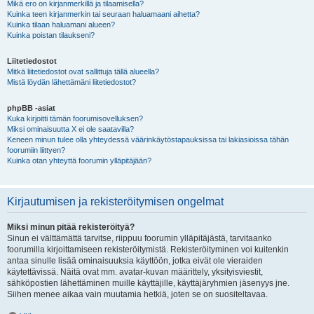
Mikä ero on kirjanmerkillä ja tilaamisella?
Kuinka teen kirjanmerkin tai seuraan haluamaani aihetta?
Kuinka tilaan haluamani alueen?
Kuinka poistan tilaukseni?
Liitetiedostot
Mitkä liitetiedostot ovat sallittuja tällä alueella?
Mistä löydän lähettämäni liitetiedostot?
phpBB -asiat
Kuka kirjoitti tämän foorumisovelluksen?
Miksi ominaisuutta X ei ole saatavilla?
Keneen minun tulee olla yhteydessä väärinkäytöstapauksissa tai lakiasioissa tähän
foorumiin liittyen?
Kuinka otan yhteyttä foorumin ylläpitäjään?
Kirjautumisen ja rekisteröitymisen ongelmat
Miksi minun pitää rekisteröityä?
Sinun ei välttämättä tarvitse, riippuu foorumin ylläpitäjästä, tarvitaanko
foorumilla kirjoittamiseen rekisteröitymistä. Rekisteröityminen voi kuitenkin
antaa sinulle lisää ominaisuuksia käyttöön, jotka eivät ole vieraiden
käytettävissä. Näitä ovat mm. avatar-kuvan määrittely, yksityisviestit,
sähköpostien lähettäminen muille käyttäjille, käyttäjäryhmien jäsenyys jne.
Siihen menee aikaa vain muutamia hetkiä, joten se on suositeltavaa.