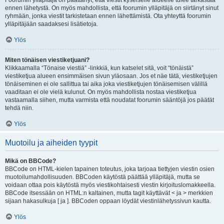
Foorumin ylläpitäjä on päättänyt, että viestit kyseiselle alueelle tulee tarkastaa
ennen lähetystä. On myös mahdollista, että foorumin ylläpitäjä on siirtänyt sinut
ryhmään, jonka viestit tarkistetaan ennen lähettämistä. Ota yhteyttä foorumin
ylläpitäjään saadaksesi lisätietoja.
Ylös
Miten tönäisen viestiketjuani?
Klikkaamalla “Tönaise viestiä” -linkkiä, kun katselet sitä, voit “tönäistä”
viestiketjua alueen ensimmäisen sivun yläosaan. Jos et näe tätä, viestiketjujen
tönäiseminen ei ole sallittua tai aika joka viestiketjujen tönäisemisen välillä
vaaditaan ei ole vielä kulunut. On myös mahdollista nostaa viestiketjua
vastaamalla siihen, mutta varmista että noudatat foorumin sääntöjä jos päätät
tehdä niin.
Ylös
Muotoilu ja aiheiden tyypit
Mikä on BBCode?
BBCode on HTML-kielen tapainen toteutus, joka tarjoaa tiettyjen viestin osien
muotoilumahdollisuuden. BBCoden käytöstä päättää ylläpitäjä, mutta se
voidaan ottaa pois käytöstä myös viestikohtaisesti viestin kirjoituslomakkeella.
BBCode itsessään on HTML:n kaltainen, mutta tagit käyttävät < ja > merkkien
sijaan hakasulkuja [ ja ]. BBCoden oppaan löydät viestinlähetyssivun kautta.
Ylös