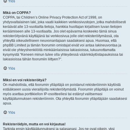
Ylös
Mikä on COPPA?
COPPA, tai Children’s Online Privacy Protection Act of 1998, on
yhdysvaltalainen laki, joka vaatii kaikkien verkkosivustojen, jotka mahdollisesti
keräävät alle 13-vuotiailta tietoja, hankkia huoltajan kirjallisen luvan tietojen
keräämiseen alle 13-vuotiaalta. Jos olet epävarma koskeeko tämä sinua
rekisteröityvänä käyttäjänä tai verkkosivua jolle olet rekisteröitymässä, ota
yhteyttä oikeudelliseen neuvonantajaan saadaksesi apua. Huomaa, että
phpBB Limited ja tämän foorumin omistajat eivät voi antaa lakineuvontaa ja
eivät ole yhteyshenkilöitä minkäänlaisissa lakiasioissa, lukuunottamatta
kysymystä “Keneen minun tulee olla yhteydessä väärinkäytöstapauksissa tai
lakiasioissa tähän foorumiin liittyen?”.
Ylös
Miksi en voi rekisteröityä?
On mahdollista, että foorumin ylläpitäjä on poistanut rekisteröinnin käytöstä
estääkseen uusia vierailijoita rekisteröitymästä. Foorumin ylläpitäjä on voinut
myös asettaa porttikiellon IP-osoitteellesi tai estänyt valitsemasi
käyttäjätunnuksen rekisteröinnin. Ota yhteyttä foorumin ylläpitäjään saadaksesi
apua.
Ylös
Rekisteröidyin, mutta en voi kirjautua!
Tarkista ensin käyttäjätunnuksesi ja salasanasi. Jos ne ovat oikein, yksi