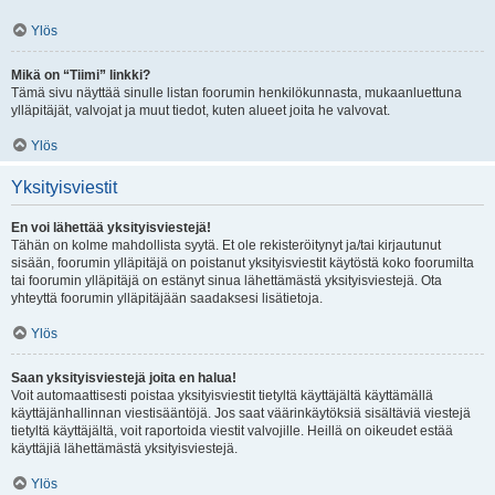
Ylös
Mikä on “Tiimi” linkki?
Tämä sivu näyttää sinulle listan foorumin henkilökunnasta, mukaanluettuna
ylläpitäjät, valvojat ja muut tiedot, kuten alueet joita he valvovat.
Ylös
Yksityisviestit
En voi lähettää yksityisviestejä!
Tähän on kolme mahdollista syytä. Et ole rekisteröitynyt ja/tai kirjautunut
sisään, foorumin ylläpitäjä on poistanut yksityisviestit käytöstä koko foorumilta
tai foorumin ylläpitäjä on estänyt sinua lähettämästä yksityisviestejä. Ota
yhteyttä foorumin ylläpitäjään saadaksesi lisätietoja.
Ylös
Saan yksityisviestejä joita en halua!
Voit automaattisesti poistaa yksityisviestit tietyltä käyttäjältä käyttämällä
käyttäjänhallinnan viestisääntöjä. Jos saat väärinkäytöksiä sisältäviä viestejä
tietyltä käyttäjältä, voit raportoida viestit valvojille. Heillä on oikeudet estää
käyttäjiä lähettämästä yksityisviestejä.
Ylös