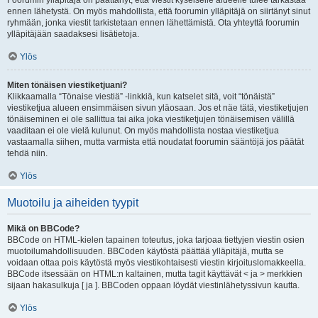
Foorumin ylläpitäjä on päättänyt, että viestit kyseiselle alueelle tulee tarkastaa
ennen lähetystä. On myös mahdollista, että foorumin ylläpitäjä on siirtänyt sinut
ryhmään, jonka viestit tarkistetaan ennen lähettämistä. Ota yhteyttä foorumin
ylläpitäjään saadaksesi lisätietoja.
Ylös
Miten tönäisen viestiketjuani?
Klikkaamalla “Tönaise viestiä” -linkkiä, kun katselet sitä, voit “tönäistä”
viestiketjua alueen ensimmäisen sivun yläosaan. Jos et näe tätä, viestiketjujen
tönäiseminen ei ole sallittua tai aika joka viestiketjujen tönäisemisen välillä
vaaditaan ei ole vielä kulunut. On myös mahdollista nostaa viestiketjua
vastaamalla siihen, mutta varmista että noudatat foorumin sääntöjä jos päätät
tehdä niin.
Ylös
Muotoilu ja aiheiden tyypit
Mikä on BBCode?
BBCode on HTML-kielen tapainen toteutus, joka tarjoaa tiettyjen viestin osien
muotoilumahdollisuuden. BBCoden käytöstä päättää ylläpitäjä, mutta se
voidaan ottaa pois käytöstä myös viestikohtaisesti viestin kirjoituslomakkeella.
BBCode itsessään on HTML:n kaltainen, mutta tagit käyttävät < ja > merkkien
sijaan hakasulkuja [ ja ]. BBCoden oppaan löydät viestinlähetyssivun kautta.
Ylös