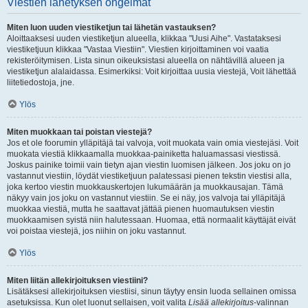
Viestien lähetyksen ongelmat
Miten luon uuden viestiketjun tai lähetän vastauksen?
Aloittaaksesi uuden viestiketjun alueella, klikkaa "Uusi Aihe". Vastataksesi
viestiketjuun klikkaa "Vastaa Viestiin". Viestien kirjoittaminen voi vaatia
rekisteröitymisen. Lista sinun oikeuksistasi alueella on nähtävillä alueen ja
viestiketjun alalaidassa. Esimerkiksi: Voit kirjoittaa uusia viestejä, Voit lähettää
liitetiedostoja, jne.
Ylös
Miten muokkaan tai poistan viestejä?
Jos et ole foorumin ylläpitäjä tai valvoja, voit muokata vain omia viestejäsi. Voit
muokata viestiä klikkaamalla muokkaa-painiketta haluamassasi viestissä.
Joskus painike toimii vain tietyn ajan viestin luomisen jälkeen. Jos joku on jo
vastannut viestiin, löydät viestiketjuun palatessasi pienen tekstin viestisi alla,
joka kertoo viestin muokkauskertojen lukumäärän ja muokkausajan. Tämä
näkyy vain jos joku on vastannut viestiin. Se ei näy, jos valvoja tai ylläpitäjä
muokkaa viestiä, mutta he saattavat jättää pienen huomautuksen viestin
muokkaamisen syistä niin halutessaan. Huomaa, että normaalit käyttäjät eivät
voi poistaa viestejä, jos niihin on joku vastannut.
Ylös
Miten liitän allekirjoituksen viestiini?
Lisätäksesi allekirjoituksen viestiisi, sinun täytyy ensin luoda sellainen omissa
asetuksissa. Kun olet luonut sellaisen, voit valita
Lisää allekirjoitus
-valinnan