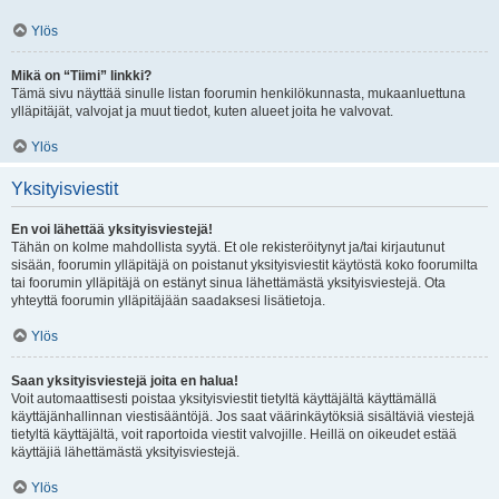
Ylös
Mikä on “Tiimi” linkki?
Tämä sivu näyttää sinulle listan foorumin henkilökunnasta, mukaanluettuna
ylläpitäjät, valvojat ja muut tiedot, kuten alueet joita he valvovat.
Ylös
Yksityisviestit
En voi lähettää yksityisviestejä!
Tähän on kolme mahdollista syytä. Et ole rekisteröitynyt ja/tai kirjautunut
sisään, foorumin ylläpitäjä on poistanut yksityisviestit käytöstä koko foorumilta
tai foorumin ylläpitäjä on estänyt sinua lähettämästä yksityisviestejä. Ota
yhteyttä foorumin ylläpitäjään saadaksesi lisätietoja.
Ylös
Saan yksityisviestejä joita en halua!
Voit automaattisesti poistaa yksityisviestit tietyltä käyttäjältä käyttämällä
käyttäjänhallinnan viestisääntöjä. Jos saat väärinkäytöksiä sisältäviä viestejä
tietyltä käyttäjältä, voit raportoida viestit valvojille. Heillä on oikeudet estää
käyttäjiä lähettämästä yksityisviestejä.
Ylös