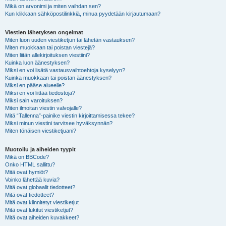
Mikä on arvonimi ja miten vaihdan sen?
Kun klikkaan sähköpostilinkkiä, minua pyydetään kirjautumaan?
Viestien lähetyksen ongelmat
Miten luon uuden viestiketjun tai lähetän vastauksen?
Miten muokkaan tai poistan viestejä?
Miten liitän allekirjoituksen viestiini?
Kuinka luon äänestyksen?
Miksi en voi lisätä vastausvaihtoehtoja kyselyyn?
Kuinka muokkaan tai poistan äänestyksen?
Miksi en pääse alueelle?
Miksi en voi liittää tiedostoja?
Miksi sain varoituksen?
Miten ilmoitan viestin valvojalle?
Mitä “Tallenna”-painike viestin kirjoittamisessa tekee?
Miksi minun viestini tarvitsee hyväksynnän?
Miten tönäisen viestiketjuani?
Muotoilu ja aiheiden tyypit
Mikä on BBCode?
Onko HTML sallittu?
Mitä ovat hymiöt?
Voinko lähettää kuvia?
Mitä ovat globaalit tiedotteet?
Mitä ovat tiedotteet?
Mitä ovat kiinnitetyt viestiketjut
Mitä ovat lukitut viestiketjut?
Mitä ovat aiheiden kuvakkeet?