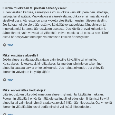
Kuinka muokkaan tai poistan äänestyksen?
Kuten viestien kanssa, äänestyksiä voi muokata vain alkuperäinen lähettäjä,
valvoja tai ylläpitäjä. Muokataksesi äänestystä, muokkaa ensimmäistä viestiä
viestiketjussa. Äänestys on aina kytketty viestiketjun ensimmäiseen viestiin.
Jos kukaan ei ole vielä äänestänyt, käyttäjät voivat poistaa äänestyksen tai
muokata mitä tahansa äänestyksen asetusta. Jos käyttäjät ovat kuitenkin jo
äänestäneet, vain valvojat tai ylläpitäjät voivat muokata tai poistaa sen. Tämä
estää äänestysvaihtoehtojen vaihtamisen kesken äänestyksen.
Ylös
Miksi en pääse alueelle?
Jotkin alueet saattavat olla rajattu vain tietyille käyttäjille tai ryhmille.
Katsoaksesi, lukeaksesi, kirjoittaaksesi tai muiden toimintojen tekeminen
alueella saattaa tarvita erikoisoikeuksia. Jos haluat oikeudet, ota yhteyttä
foorumin valvojaan tai ylläpitäjään.
Ylös
Miksi en voi liittää tiedostoja?
Liitetiedostojen oikeudet annetaan alueen, ryhmän tai käyttäjän mukaan.
Foorumin ylläpitäjä ei välttämättä ole sallinut liitetiedostojen liittämistä tietyllä
alueella tai vain tietyt ryhmät saattavat pystyä liittämään tiedostoja. Ota yhteyttä
foorumin ylläpitäjään jos et tiedä miksi et voi lisätä liitetiedostoja.