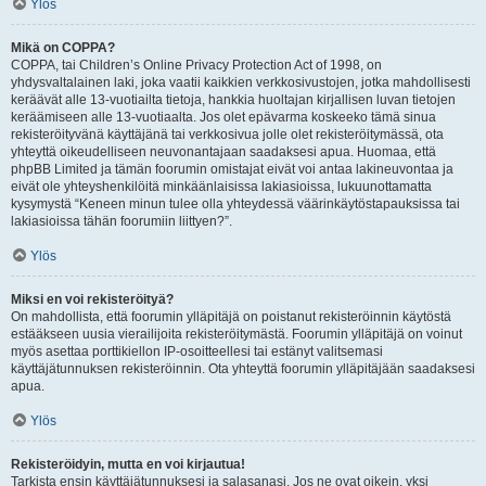
Ylös
Mikä on COPPA?
COPPA, tai Children’s Online Privacy Protection Act of 1998, on
yhdysvaltalainen laki, joka vaatii kaikkien verkkosivustojen, jotka mahdollisesti
keräävät alle 13-vuotiailta tietoja, hankkia huoltajan kirjallisen luvan tietojen
keräämiseen alle 13-vuotiaalta. Jos olet epävarma koskeeko tämä sinua
rekisteröityvänä käyttäjänä tai verkkosivua jolle olet rekisteröitymässä, ota
yhteyttä oikeudelliseen neuvonantajaan saadaksesi apua. Huomaa, että
phpBB Limited ja tämän foorumin omistajat eivät voi antaa lakineuvontaa ja
eivät ole yhteyshenkilöitä minkäänlaisissa lakiasioissa, lukuunottamatta
kysymystä “Keneen minun tulee olla yhteydessä väärinkäytöstapauksissa tai
lakiasioissa tähän foorumiin liittyen?”.
Ylös
Miksi en voi rekisteröityä?
On mahdollista, että foorumin ylläpitäjä on poistanut rekisteröinnin käytöstä
estääkseen uusia vierailijoita rekisteröitymästä. Foorumin ylläpitäjä on voinut
myös asettaa porttikiellon IP-osoitteellesi tai estänyt valitsemasi
käyttäjätunnuksen rekisteröinnin. Ota yhteyttä foorumin ylläpitäjään saadaksesi
apua.
Ylös
Rekisteröidyin, mutta en voi kirjautua!
Tarkista ensin käyttäjätunnuksesi ja salasanasi. Jos ne ovat oikein, yksi