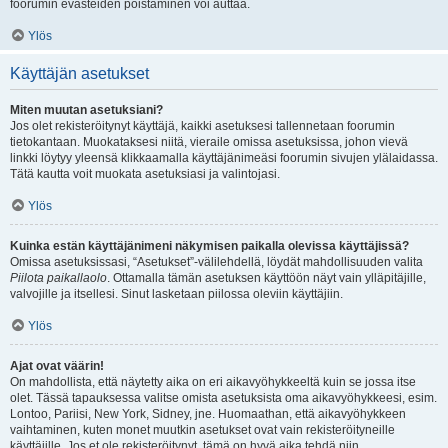
foorumin evästeiden poistaminen voi auttaa.
Ylös
Käyttäjän asetukset
Miten muutan asetuksiani?
Jos olet rekisteröitynyt käyttäjä, kaikki asetuksesi tallennetaan foorumin
tietokantaan. Muokataksesi niitä, vieraile omissa asetuksissa, johon vievä
linkki löytyy yleensä klikkaamalla käyttäjänimeäsi foorumin sivujen ylälaidassa.
Tätä kautta voit muokata asetuksiasi ja valintojasi.
Ylös
Kuinka estän käyttäjänimeni näkymisen paikalla olevissa käyttäjissä?
Omissa asetuksissasi, “Asetukset”-välilehdellä, löydät mahdollisuuden valita
Piilota paikallaolo
. Ottamalla tämän asetuksen käyttöön näyt vain ylläpitäjille,
valvojille ja itsellesi. Sinut lasketaan piilossa oleviin käyttäjiin.
Ylös
Ajat ovat väärin!
On mahdollista, että näytetty aika on eri aikavyöhykkeeltä kuin se jossa itse
olet. Tässä tapauksessa valitse omista asetuksista oma aikavyöhykkeesi, esim.
Lontoo, Pariisi, New York, Sidney, jne. Huomaathan, että aikavyöhykkeen
vaihtaminen, kuten monet muutkin asetukset ovat vain rekisteröityneille
käyttäjille. Jos et ole rekisteröitynyt, tämä on hyvä aika tehdä niin.