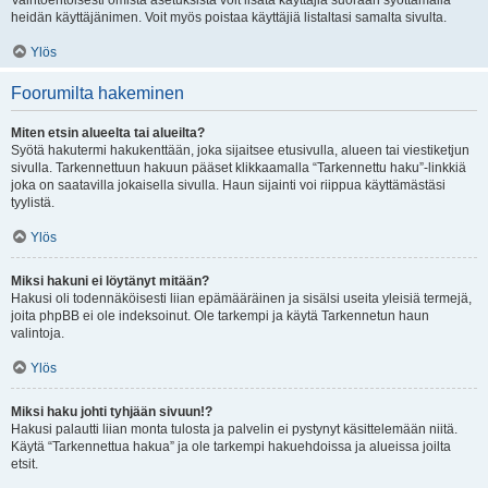
Vaihtoehtoisesti omista asetuksista voit lisätä käyttäjiä suoraan syöttämällä
heidän käyttäjänimen. Voit myös poistaa käyttäjiä listaltasi samalta sivulta.
Ylös
Foorumilta hakeminen
Miten etsin alueelta tai alueilta?
Syötä hakutermi hakukenttään, joka sijaitsee etusivulla, alueen tai viestiketjun
sivulla. Tarkennettuun hakuun pääset klikkaamalla “Tarkennettu haku”-linkkiä
joka on saatavilla jokaisella sivulla. Haun sijainti voi riippua käyttämästäsi
tyylistä.
Ylös
Miksi hakuni ei löytänyt mitään?
Hakusi oli todennäköisesti liian epämääräinen ja sisälsi useita yleisiä termejä,
joita phpBB ei ole indeksoinut. Ole tarkempi ja käytä Tarkennetun haun
valintoja.
Ylös
Miksi haku johti tyhjään sivuun!?
Hakusi palautti liian monta tulosta ja palvelin ei pystynyt käsittelemään niitä.
Käytä “Tarkennettua hakua” ja ole tarkempi hakuehdoissa ja alueissa joilta
etsit.