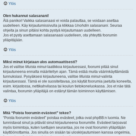
Ylös
Olen hukannut salasanani!
Älä panikoi! Vaikka salasanaasi ei voida palauttaa, se voidaan asettaa
uudelleen. Käy kirjautumissivulla ja klikkaa
Unohdin salasanani
. Seuraa
ohjeita ja sinun pitäisi kohta pystyä kirjautumaan uudelleen.
Jos et pysty asettamaan salasanaasi uudelleen, ota yhteyttä foorumin
ylläpitäjään.
Ylös
Miksi minut kirjataan ulos automaattisesti?
Jos et valitse
Muista minut
-laatikkoa kirjautuessasi, foorumi pitää sinut
kirjautuneena ennalta määritellyn ajan. Tämä estää muita väärinkäyttämästä
tunnuksiasi. Pysyäksesi kirjautuneena, valitse
Muista minut
-valinta
kirjautuessasi. Tämä ei ole suositeltavaa, jos käytät foorumia jaetulta koneelta,
esim. kirjastossa, nettikahvilassa tai koulun tietokoneluokassa. Jos et näe tätä
valintaa, foorumin ylläpitäjä on estänyt tämän toiminnon käyttämisen.
Ylös
Mitä “Poista foorumin evästeet” tekee?
“Poista foorumin evästeet” poistaa evästeet, jotka ovat phpBB:n luomia. Ne
tunnistavat sinut ja pitävät sinut kirjautuneena foorumille. Evästeet tarjoavat
myös toimintoja, kuten luettujen seurantaa, jos ne ovat foorumin ylläpitäjän
käyttöönottamia. Jos sinulla on sisään tai uloskirjautumisen kanssa ongelmia,