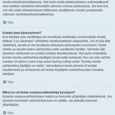
viestin kirjoituslomakkeessa. Voit myös lisätä allekirjoituksen automaattisesti
aina kaikkiin viesteihisi tekemällä valinnan omissa asetuksissa. Jos teet niin,
voit silti estää allekirjoituksen liittämisen yksittäiseen viestiin poistamalla
valinnan viestinkirjoituslomakkeessa.
Ylös
Kuinka luon äänestyksen?
Kun kirjoitat uuta viestiketjua tai muokkaat viestiketjun ensimmäistä viestiä,
klikkaa "Luo äänestys"-välilehteä viestilomakkeen alapuolella. Jos et näe tätä
välilehteä, sinulla ei ole tarvittavia oikeuksia äänestysten luomiseen. Syötä
otsikko ja ainakin kaksi vaihtoehtoa niille varattuihin kenttiin. Varmista että
jokainen vaihtoehto on omalla rivillään tekstikentässä. Voit myös määritellä
kuinka monta vaihtoehtoa käyttäjät voivat valita kohdasta You can also set the
number of options users may select during voting under “Kuinka monta
vaihtoehtoa käyttäjä voi valita”, äänestyksen kesto päivinä (0 kestää
loputtomasti) ja viimeisenä voit antaa käyttäjille mahdollisuuden muuttaa
ääntään.
Ylös
Miksi en voi lisätä vastausvaihtoehtoja kyselyyn?
Kyselyn vastausvaihtoehtojen määrä on foorumin ylläpitäjän määrittelemä. Jos
tarvitset enemmän vaihtoehtoja kuin on sallittu, ota yhteyttä foorumin
ylläpitäjään.
Ylös