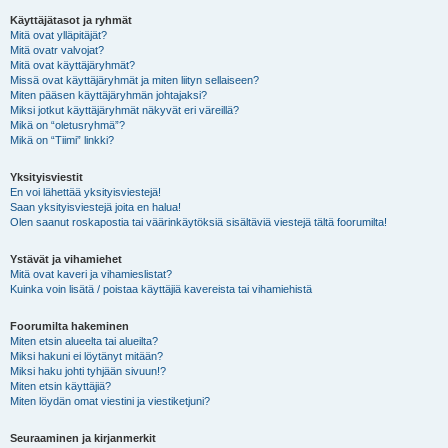
Käyttäjätasot ja ryhmät
Mitä ovat ylläpitäjät?
Mitä ovatr valvojat?
Mitä ovat käyttäjäryhmät?
Missä ovat käyttäjäryhmät ja miten liityn sellaiseen?
Miten pääsen käyttäjäryhmän johtajaksi?
Miksi jotkut käyttäjäryhmät näkyvät eri väreillä?
Mikä on “oletusryhmä”?
Mikä on “Tiimi” linkki?
Yksityisviestit
En voi lähettää yksityisviestejä!
Saan yksityisviestejä joita en halua!
Olen saanut roskapostia tai väärinkäytöksiä sisältäviä viestejä tältä foorumilta!
Ystävät ja vihamiehet
Mitä ovat kaveri ja vihamieslistat?
Kuinka voin lisätä / poistaa käyttäjiä kavereista tai vihamiehistä
Foorumilta hakeminen
Miten etsin alueelta tai alueilta?
Miksi hakuni ei löytänyt mitään?
Miksi haku johti tyhjään sivuun!?
Miten etsin käyttäjiä?
Miten löydän omat viestini ja viestiketjuni?
Seuraaminen ja kirjanmerkit