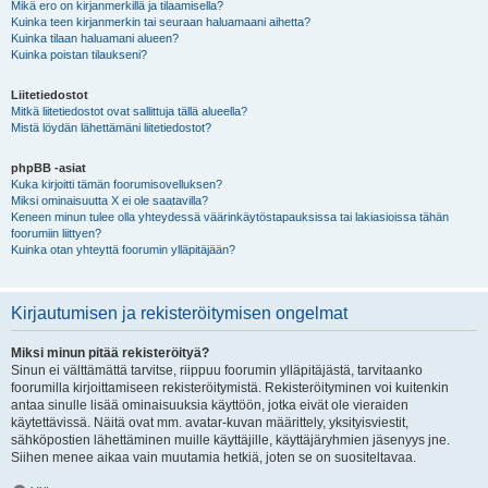
Mikä ero on kirjanmerkillä ja tilaamisella?
Kuinka teen kirjanmerkin tai seuraan haluamaani aihetta?
Kuinka tilaan haluamani alueen?
Kuinka poistan tilaukseni?
Liitetiedostot
Mitkä liitetiedostot ovat sallittuja tällä alueella?
Mistä löydän lähettämäni liitetiedostot?
phpBB -asiat
Kuka kirjoitti tämän foorumisovelluksen?
Miksi ominaisuutta X ei ole saatavilla?
Keneen minun tulee olla yhteydessä väärinkäytöstapauksissa tai lakiasioissa tähän
foorumiin liittyen?
Kuinka otan yhteyttä foorumin ylläpitäjään?
Kirjautumisen ja rekisteröitymisen ongelmat
Miksi minun pitää rekisteröityä?
Sinun ei välttämättä tarvitse, riippuu foorumin ylläpitäjästä, tarvitaanko
foorumilla kirjoittamiseen rekisteröitymistä. Rekisteröityminen voi kuitenkin
antaa sinulle lisää ominaisuuksia käyttöön, jotka eivät ole vieraiden
käytettävissä. Näitä ovat mm. avatar-kuvan määrittely, yksityisviestit,
sähköpostien lähettäminen muille käyttäjille, käyttäjäryhmien jäsenyys jne.
Siihen menee aikaa vain muutamia hetkiä, joten se on suositeltavaa.