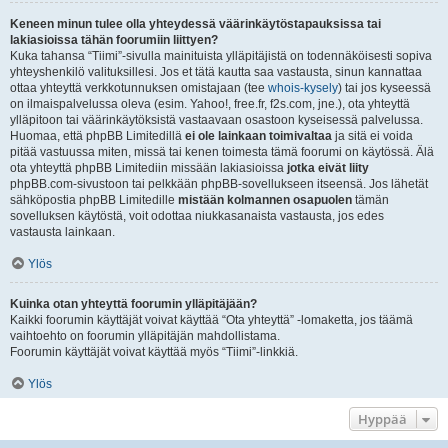
Keneen minun tulee olla yhteydessä väärinkäytöstapauksissa tai
lakiasioissa tähän foorumiin liittyen?
Kuka tahansa “Tiimi”-sivulla mainituista ylläpitäjistä on todennäköisesti sopiva
yhteyshenkilö valituksillesi. Jos et tätä kautta saa vastausta, sinun kannattaa
ottaa yhteyttä verkkotunnuksen omistajaan (tee
whois-kysely
) tai jos kyseessä
on ilmaispalvelussa oleva (esim. Yahoo!, free.fr, f2s.com, jne.), ota yhteyttä
ylläpitoon tai väärinkäytöksistä vastaavaan osastoon kyseisessä palvelussa.
Huomaa, että phpBB Limitedillä
ei ole lainkaan toimivaltaa
ja sitä ei voida
pitää vastuussa miten, missä tai kenen toimesta tämä foorumi on käytössä. Älä
ota yhteyttä phpBB Limitediin missään lakiasioissa
jotka eivät liity
phpBB.com-sivustoon tai pelkkään phpBB-sovellukseen itseensä. Jos lähetät
sähköpostia phpBB Limitedille
mistään kolmannen osapuolen
tämän
sovelluksen käytöstä, voit odottaa niukkasanaista vastausta, jos edes
vastausta lainkaan.
Ylös
Kuinka otan yhteyttä foorumin ylläpitäjään?
Kaikki foorumin käyttäjät voivat käyttää “Ota yhteyttä” -lomaketta, jos täämä
vaihtoehto on foorumin ylläpitäjän mahdollistama.
Foorumin käyttäjät voivat käyttää myös “Tiimi”-linkkiä.
Ylös
Hyppää