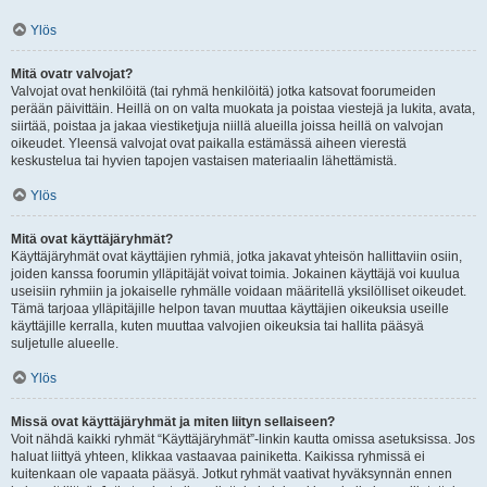
Ylös
Mitä ovatr valvojat?
Valvojat ovat henkilöitä (tai ryhmä henkilöitä) jotka katsovat foorumeiden
perään päivittäin. Heillä on on valta muokata ja poistaa viestejä ja lukita, avata,
siirtää, poistaa ja jakaa viestiketjuja niillä alueilla joissa heillä on valvojan
oikeudet. Yleensä valvojat ovat paikalla estämässä aiheen vierestä
keskustelua tai hyvien tapojen vastaisen materiaalin lähettämistä.
Ylös
Mitä ovat käyttäjäryhmät?
Käyttäjäryhmät ovat käyttäjien ryhmiä, jotka jakavat yhteisön hallittaviin osiin,
joiden kanssa foorumin ylläpitäjät voivat toimia. Jokainen käyttäjä voi kuulua
useisiin ryhmiin ja jokaiselle ryhmälle voidaan määritellä yksilölliset oikeudet.
Tämä tarjoaa ylläpitäjille helpon tavan muuttaa käyttäjien oikeuksia useille
käyttäjille kerralla, kuten muuttaa valvojien oikeuksia tai hallita pääsyä
suljetulle alueelle.
Ylös
Missä ovat käyttäjäryhmät ja miten liityn sellaiseen?
Voit nähdä kaikki ryhmät “Käyttäjäryhmät”-linkin kautta omissa asetuksissa. Jos
haluat liittyä yhteen, klikkaa vastaavaa painiketta. Kaikissa ryhmissä ei
kuitenkaan ole vapaata pääsyä. Jotkut ryhmät vaativat hyväksynnän ennen