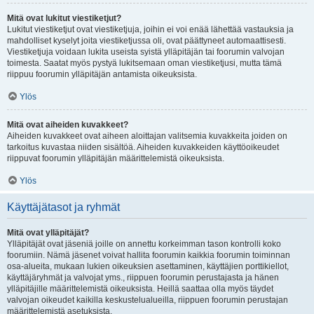
Mitä ovat lukitut viestiketjut?
Lukitut viestiketjut ovat viestiketjuja, joihin ei voi enää lähettää vastauksia ja
mahdolliset kyselyt joita viestiketjussa oli, ovat päättyneet automaattisesti.
Viestiketjuja voidaan lukita useista syistä ylläpitäjän tai foorumin valvojan
toimesta. Saatat myös pystyä lukitsemaan oman viestiketjusi, mutta tämä
riippuu foorumin ylläpitäjän antamista oikeuksista.
Ylös
Mitä ovat aiheiden kuvakkeet?
Aiheiden kuvakkeet ovat aiheen aloittajan valitsemia kuvakkeita joiden on
tarkoitus kuvastaa niiden sisältöä. Aiheiden kuvakkeiden käyttöoikeudet
riippuvat foorumin ylläpitäjän määrittelemistä oikeuksista.
Ylös
Käyttäjätasot ja ryhmät
Mitä ovat ylläpitäjät?
Ylläpitäjät ovat jäseniä joille on annettu korkeimman tason kontrolli koko
foorumiin. Nämä jäsenet voivat hallita foorumin kaikkia foorumin toiminnan
osa-alueita, mukaan lukien oikeuksien asettaminen, käyttäjien porttikiellot,
käyttäjäryhmät ja valvojat yms., riippuen foorumin perustajasta ja hänen
ylläpitäjille määrittelemistä oikeuksista. Heillä saattaa olla myös täydet
valvojan oikeudet kaikilla keskustelualueilla, riippuen foorumin perustajan
määrittelemistä asetuksista.