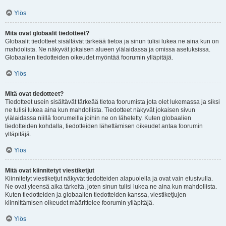
Ylös
Mitä ovat globaalit tiedotteet?
Globaalit tiedotteet sisältävät tärkeää tietoa ja sinun tulisi lukea ne aina kun on
mahdolista. Ne näkyvät jokaisen alueen ylälaidassa ja omissa asetuksissa.
Globaalien tiedotteiden oikeudet myöntää foorumin ylläpitäjä.
Ylös
Mitä ovat tiedotteet?
Tiedotteet usein sisältävät tärkeää tietoa foorumista jota olet lukemassa ja siksi
ne tulisi lukea aina kun mahdollista. Tiedotteet näkyvät jokaisen sivun
ylälaidassa niillä foorumeilla joihin ne on lähetetty. Kuten globaalien
tiedotteiden kohdalla, tiedotteiden lähettämisen oikeudet antaa foorumin
ylläpitäjä.
Ylös
Mitä ovat kiinnitetyt viestiketjut
Kiinnitetyt viestiketjut näkyvät tiedotteiden alapuolella ja ovat vain etusivulla.
Ne ovat yleensä aika tärkeitä, joten sinun tulisi lukea ne aina kun mahdollista.
Kuten tiedotteiden ja globaalien tiedotteiden kanssa, viestiketjujen
kiinnittämisen oikeudet määrittelee foorumin ylläpitäjä.
Ylös