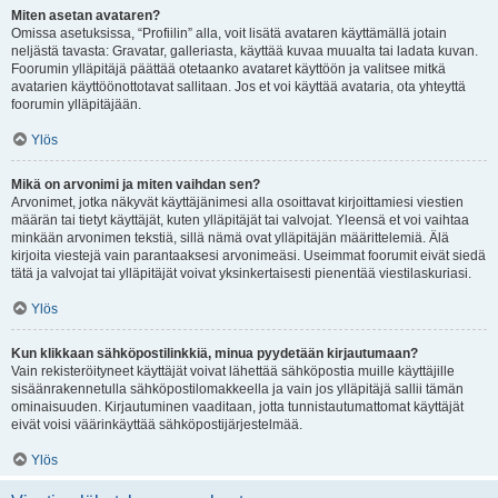
Miten asetan avataren?
Omissa asetuksissa, “Profiilin” alla, voit lisätä avataren käyttämällä jotain
neljästä tavasta: Gravatar, galleriasta, käyttää kuvaa muualta tai ladata kuvan.
Foorumin ylläpitäjä päättää otetaanko avataret käyttöön ja valitsee mitkä
avatarien käyttöönottotavat sallitaan. Jos et voi käyttää avataria, ota yhteyttä
foorumin ylläpitäjään.
Ylös
Mikä on arvonimi ja miten vaihdan sen?
Arvonimet, jotka näkyvät käyttäjänimesi alla osoittavat kirjoittamiesi viestien
määrän tai tietyt käyttäjät, kuten ylläpitäjät tai valvojat. Yleensä et voi vaihtaa
minkään arvonimen tekstiä, sillä nämä ovat ylläpitäjän määrittelemiä. Älä
kirjoita viestejä vain parantaaksesi arvonimeäsi. Useimmat foorumit eivät siedä
tätä ja valvojat tai ylläpitäjät voivat yksinkertaisesti pienentää viestilaskuriasi.
Ylös
Kun klikkaan sähköpostilinkkiä, minua pyydetään kirjautumaan?
Vain rekisteröityneet käyttäjät voivat lähettää sähköpostia muille käyttäjille
sisäänrakennetulla sähköpostilomakkeella ja vain jos ylläpitäjä sallii tämän
ominaisuuden. Kirjautuminen vaaditaan, jotta tunnistautumattomat käyttäjät
eivät voisi väärinkäyttää sähköpostijärjestelmää.
Ylös