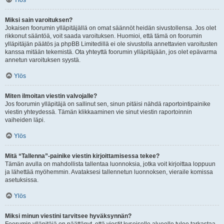
Ylös
Miksi sain varoituksen?
Jokaisen foorumin ylläpitäjällä on omat säännöt heidän sivustollensa. Jos olet
rikkonut sääntöä, voit saada varoituksen. Huomioi, että tämä on foorumin
ylläpitäjän päätös ja phpBB Limitedillä ei ole sivustolla annettavien varoitusten
kanssa mitään tekemistä. Ota yhteyttä foorumin ylläpitäjään, jos olet epävarma
annetun varoituksen syystä.
Ylös
Miten ilmoitan viestin valvojalle?
Jos foorumin ylläpitäjä on sallinut sen, sinun pitäisi nähdä raportointipainike
viestin yhteydessä. Tämän klikkaaminen vie sinut viestin raportoinnin
vaiheiden läpi.
Ylös
Mitä “Tallenna”-painike viestin kirjoittamisessa tekee?
Tämän avulla on mahdollista tallentaa luonnoksia, jotka voit kirjoittaa loppuun
ja lähettää myöhemmin. Avataksesi tallennetun luonnoksen, vieraile komissa
asetuksissa.
Ylös
Miksi minun viestini tarvitsee hyväksynnän?