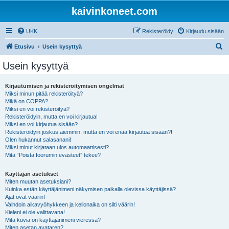
kaivinkoneet.com
UKK
Rekisteröidy
Kirjaudu sisään
E
Etusivu
Usein kysyttyä
t
Usein kysyttyä
s
i
Kirjautumisen ja rekisteröitymisen ongelmat
Miksi minun pitää rekisteröityä?
Mikä on COPPA?
Miksi en voi rekisteröityä?
Rekisteröidyin, mutta en voi kirjautua!
Miksi en voi kirjautua sisään?
Rekisteröidyin joskus aiemmin, mutta en voi enää kirjautua sisään?!
Olen hukannut salasanani!
Miksi minut kirjataan ulos automaattisesti?
Mitä “Poista foorumin evästeet” tekee?
Käyttäjän asetukset
Miten muutan asetuksiani?
Kuinka estän käyttäjänimeni näkymisen paikalla olevissa käyttäjissä?
Ajat ovat väärin!
Vaihdoin aikavyöhykkeen ja kellonaika on silti väärin!
Kieleni ei ole valittavana!
Mitä kuvia on käyttäjänimeni vieressä?
Miten asetan avataren?