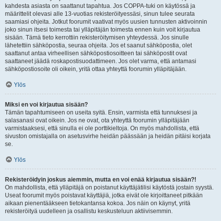
kahdesta asiasta on saattanut tapahtua. Jos COPPA-tuki on käytössä ja
määrittelit olevasi alle 13-vuotias rekisteröityessäsi, sinun tulee seurata
saamiasi ohjeita. Jotkut foorumit vaativat myös uusien tunnusten aktivoinnin
joko sinun itsesi toimesta tai ylläpitäjän toimesta ennen kuin voit kirjautua
sisään. Tämä tieto kerrottiin rekisteröitymisen yhteydessä. Jos sinulle
lähetettiin sähköpostia, seuraa ohjeita. Jos et saanut sähköpostia, olet
saattanut antaa virheellisen sähköpostiosoitteen tai sähköpostit ovat
saattaneet jäädä roskapostisuodattimeen. Jos olet varma, että antamasi
sähköpostiosoite oli oikein, yritä ottaa yhteyttä foorumin ylläpitäjään.
Ylös
Miksi en voi kirjautua sisään?
Tämän tapahtumiseen on useita syitä. Ensin, varmista että tunnuksesi ja
salasanasi ovat oikein. Jos ne ovat, ota yhteyttä foorumin ylläpitäjään
varmistaaksesi, että sinulla ei ole porttikieltoja. On myös mahdollista, että
sivuston omistajalla on asetusvirhe heidän päässään ja heidän pitäisi korjata
se.
Ylös
Rekisteröidyin joskus aiemmin, mutta en voi enää kirjautua sisään?!
On mahdollista, että ylläpitäjä on poistanut käyttäjätilisi käytöstä jostain syystä.
Useat foorumit myös poistavat käyttäjiä, jotka eivät ole kirjoittaneet pitkään
aikaan pienentääkseen tietokantansa kokoa. Jos näin on käynyt, yritä
rekisteröityä uudelleen ja osallistu keskusteluun aktiivisemmin.