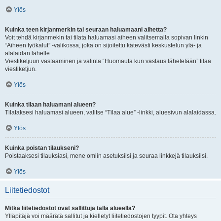
Ylös
Kuinka teen kirjanmerkin tai seuraan haluamaani aihetta?
Voit tehdä kirjanmekin tai tilata haluamasi aiheen valitsemalla sopivan linkin
“Aiheen työkalut” -valikossa, joka on sijoitettu kätevästi keskustelun ylä- ja
alalaidan lähelle.
Viestiketjuun vastaaminen ja valinta “Huomauta kun vastaus lähetetään” tilaa
viestiketjun.
Ylös
Kuinka tilaan haluamani alueen?
Tilataksesi haluamasi alueen, valitse “Tilaa alue” -linkki, aluesivun alalaidassa.
Ylös
Kuinka poistan tilaukseni?
Poistaaksesi tilauksiasi, mene omiin asetuksiisi ja seuraa linkkejä tilauksiisi.
Ylös
Liitetiedostot
Mitkä liitetiedostot ovat sallittuja tällä alueella?
Ylläpitäjä voi määrätä sallitut ja kielletyt liitetiedostojen tyypit. Ota yhteys