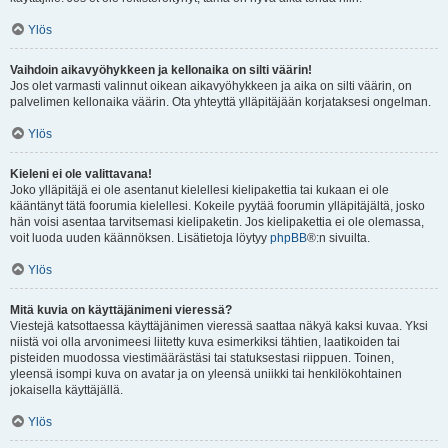
Ylös
Vaihdoin aikavyöhykkeen ja kellonaika on silti väärin!
Jos olet varmasti valinnut oikean aikavyöhykkeen ja aika on silti väärin, on
palvelimen kellonaika väärin. Ota yhteyttä ylläpitäjään korjataksesi ongelman.
Ylös
Kieleni ei ole valittavana!
Joko ylläpitäjä ei ole asentanut kielellesi kielipakettia tai kukaan ei ole
kääntänyt tätä foorumia kielellesi. Kokeile pyytää foorumin ylläpitäjältä, josko
hän voisi asentaa tarvitsemasi kielipaketin. Jos kielipakettia ei ole olemassa,
voit luoda uuden käännöksen. Lisätietoja löytyy
phpBB
®:n sivuilta.
Ylös
Mitä kuvia on käyttäjänimeni vieressä?
Viestejä katsottaessa käyttäjänimen vieressä saattaa näkyä kaksi kuvaa. Yksi
niistä voi olla arvonimeesi liitetty kuva esimerkiksi tähtien, laatikoiden tai
pisteiden muodossa viestimäärästäsi tai statuksestasi riippuen. Toinen,
yleensä isompi kuva on avatar ja on yleensä uniikki tai henkilökohtainen
jokaisella käyttäjällä.
Ylös