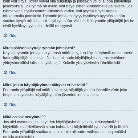
kuin voit liittyä. Jotkut voivat olla suljettuja ja joissakin voi olla jopa piilotettuja
jäsenyyksiä. Jos ryhmä on avoin, voit liittyä siihen klikkaamalla painiketta. Jos
ryhmä vaatii hyväksynnän liittymistä varten, voit pyytää liittymislupaa
klikkaamalla painiketta. Ryhmän johtajan täytyy hyväksyä pyyntösi ja hän
saattaa kysyä miksi haluat liittyä ryhmään. Älä häiriköi ryhmän ylläpitäjiä jos he
eivät hyväksy pyyntöäsi. Heillä on syynsä.
Ylös
Miten pääsen käyttäjäryhmän johtajaksi?
Käyttäjäryhmän johtaja on yleensä määritelty, kun käyttäjäryhmät on alunperin
luotu ylläpitäjän toimesta. Jos haluat luoda käyttäjäryhmän, ensimmäinen
yhteyshenkilösi tulisi olla ylläpitäjä. Kokeile yksityisviestin lähettämistä.
Ylös
Miksi jotkut käyttäjäryhmät näkyvät eri väreillä?
Foorumin ylläpitäjä voi määritellä tietyn käyttäjäryhmän jäsenille värin joka
helpottaa kyseisen käyttäjäryhmän jäsenten tunnistamista.
Ylös
Mikä on “oletusryhmä”?
Jos olet useamman kuin yhden käyttäjäryhmän jäsen, oletusryhmääsi
käytetään määriteltäessä sinun kohdallasi käytettävää ryhmäväriä ja titteliä.
Foorumin ylläpitäjä saattaa antaa sinulle oikeudet vaihtaa oletusryhmääsi
omista asetuksista.