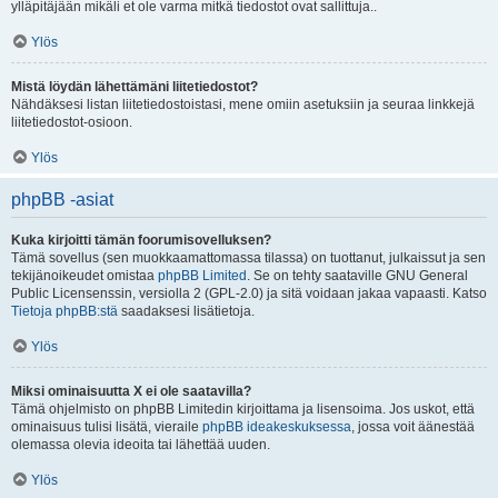
ylläpitäjään mikäli et ole varma mitkä tiedostot ovat sallittuja..
Ylös
Mistä löydän lähettämäni liitetiedostot?
Nähdäksesi listan liitetiedostoistasi, mene omiin asetuksiin ja seuraa linkkejä
liitetiedostot-osioon.
Ylös
phpBB -asiat
Kuka kirjoitti tämän foorumisovelluksen?
Tämä sovellus (sen muokkaamattomassa tilassa) on tuottanut, julkaissut ja sen
tekijänoikeudet omistaa
phpBB Limited
. Se on tehty saataville GNU General
Public Licensenssin, versiolla 2 (GPL-2.0) ja sitä voidaan jakaa vapaasti. Katso
Tietoja phpBB:stä
saadaksesi lisätietoja.
Ylös
Miksi ominaisuutta X ei ole saatavilla?
Tämä ohjelmisto on phpBB Limitedin kirjoittama ja lisensoima. Jos uskot, että
ominaisuus tulisi lisätä, vieraile
phpBB ideakeskuksessa
, jossa voit äänestää
olemassa olevia ideoita tai lähettää uuden.
Ylös