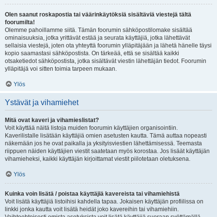
Olen saanut roskapostia tai väärinkäytöksiä sisältäviä viestejä tältä
foorumilta!
Olemme pahoillamme siitä. Tämän foorumin sähköpostilomake sisältää
ominaisuuksia, jotka yrittävät estää ja seurata käyttäjiä, jotka lähettävät
sellaisia viestejä, joten ota yhteyttä foorumin ylläpitäjään ja lähetä hänelle täysi
kopio saamastasi sähköpostista. On tärkeää, että se sisältää kaikki
otsaketiedot sähköpostista, jotka sisältävät viestin lähettäjän tiedot. Foorumin
ylläpitäjä voi sitten toimia tarpeen mukaan.
Ylös
Ystävät ja vihamiehet
Mitä ovat kaveri ja vihamieslistat?
Voit käyttää näitä listoja muiden foorumin käyttäjien organisointiin.
Kaverilistalle lisätään käyttäjiä omien asetusten kautta. Tämä auttaa nopeasti
näkemään jos he ovat paikalla ja yksityisviestien lähettämisessä. Teemasta
riippuen näiden käyttäjien viestit saatetaan myös korostaa. Jos lisäät käyttäjän
vihamieheksi, kaikki käyttäjän kirjoittamat viestit piilotetaan oletuksena.
Ylös
Kuinka voin lisätä / poistaa käyttäjiä kavereista tai vihamiehistä
Voit lisätä käyttäjiä listoihisi kahdella tapaa. Jokaisen käyttäjän profiilissa on
linkki jonka kautta voit lisätä heidät joko kavereihin tai vihamiehiin.