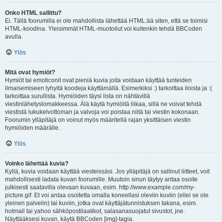
Onko HTML sallittu?
Ei. Tällä foorumilla ei ole mahdollista lähettää HTML:ää siten, että se toimisi
HTML-koodina. Yleisimmät HTML-muotoilut voi kuitenkin tehdä BBCoden
avulla.
Ylös
Mitä ovat hymiöt?
Hymiöt tai emoticonit ovat pieniä kuvia joita voidaan käyttää tunteiden
ilmaisemiseen lyhyitä koodeja käyttämällä. Esimerkiksi :) tarkoittaa iloista ja :(
tarkoittaa surullista. Hymiöiden täysi lista on nähtävillä
viestinlähetyslomakkeessa. Älä käytä hymiöitä liikaa, sillä ne voivat tehdä
viestistä lukukelvottoman ja valvoja voi poistaa niitä tai viestin kokonaan.
Foorumin ylläpitäjä on voinut myös määritellä rajan yksittäisen viestin
hymiöiden määrälle.
Ylös
Voinko lähettää kuvia?
Kyllä, kuvia voidaan käyttää viesteissäsi. Jos ylläpitäjä on sallinut liitteet, voit
mahdollisesti ladata kuvan foorumille. Muutoin sinun täytyy antaa osoite
julkisesti saatavilla olevaan kuvaan, esim. http://www.example.com/my-
picture.gif. Et voi antaa osoitetta omalla koneellasi oleviin kuviin (ellei se ole
yleinen palvelin) tai kuviin, jotka ovat käyttäjätunnistuksen takana, esim.
hotmail tai yahoo sähköpostilaatikot, salasanasuojatut sivustot, jne.
Näyttääksesi kuvan, käytä BBCoden [img]-tagia.