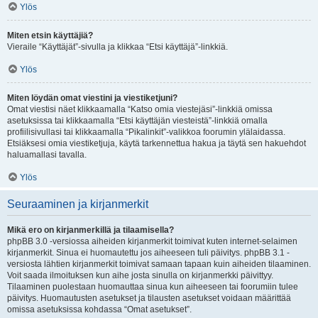
Ylös
Miten etsin käyttäjiä?
Vieraile “Käyttäjät”-sivulla ja klikkaa “Etsi käyttäjä”-linkkiä.
Ylös
Miten löydän omat viestini ja viestiketjuni?
Omat viestisi näet klikkaamalla “Katso omia viestejäsi”-linkkiä omissa
asetuksissa tai klikkaamalla “Etsi käyttäjän viesteistä”-linkkiä omalla
profiilisivullasi tai klikkaamalla “Pikalinkit”-valikkoa foorumin ylälaidassa.
Etsiäksesi omia viestiketjuja, käytä tarkennettua hakua ja täytä sen hakuehdot
haluamallasi tavalla.
Ylös
Seuraaminen ja kirjanmerkit
Mikä ero on kirjanmerkillä ja tilaamisella?
phpBB 3.0 -versiossa aiheiden kirjanmerkit toimivat kuten internet-selaimen
kirjanmerkit. Sinua ei huomautettu jos aiheeseen tuli päivitys. phpBB 3.1 -
versiosta lähtien kirjanmerkit toimivat samaan tapaan kuin aiheiden tilaaminen.
Voit saada ilmoituksen kun aihe josta sinulla on kirjanmerkki päivittyy.
Tilaaminen puolestaan huomauttaa sinua kun aiheeseen tai foorumiin tulee
päivitys. Huomautusten asetukset ja tilausten asetukset voidaan määrittää
omissa asetuksissa kohdassa “Omat asetukset”.