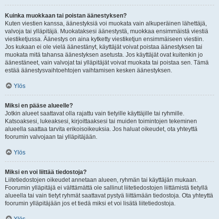
Kuinka muokkaan tai poistan äänestyksen?
Kuten viestien kanssa, äänestyksiä voi muokata vain alkuperäinen lähettäjä,
valvoja tai ylläpitäjä. Muokataksesi äänestystä, muokkaa ensimmäistä viestiä
viestiketjussa. Äänestys on aina kytketty viestiketjun ensimmäiseen viestiin.
Jos kukaan ei ole vielä äänestänyt, käyttäjät voivat poistaa äänestyksen tai
muokata mitä tahansa äänestyksen asetusta. Jos käyttäjät ovat kuitenkin jo
äänestäneet, vain valvojat tai ylläpitäjät voivat muokata tai poistaa sen. Tämä
estää äänestysvaihtoehtojen vaihtamisen kesken äänestyksen.
Ylös
Miksi en pääse alueelle?
Jotkin alueet saattavat olla rajattu vain tietyille käyttäjille tai ryhmille.
Katsoaksesi, lukeaksesi, kirjoittaaksesi tai muiden toimintojen tekeminen
alueella saattaa tarvita erikoisoikeuksia. Jos haluat oikeudet, ota yhteyttä
foorumin valvojaan tai ylläpitäjään.
Ylös
Miksi en voi liittää tiedostoja?
Liitetiedostojen oikeudet annetaan alueen, ryhmän tai käyttäjän mukaan.
Foorumin ylläpitäjä ei välttämättä ole sallinut liitetiedostojen liittämistä tietyllä
alueella tai vain tietyt ryhmät saattavat pystyä liittämään tiedostoja. Ota yhteyttä
foorumin ylläpitäjään jos et tiedä miksi et voi lisätä liitetiedostoja.