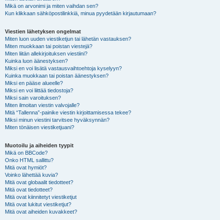
Mikä on arvonimi ja miten vaihdan sen?
Kun klikkaan sähköpostilinkkiä, minua pyydetään kirjautumaan?
Viestien lähetyksen ongelmat
Miten luon uuden viestiketjun tai lähetän vastauksen?
Miten muokkaan tai poistan viestejä?
Miten liitän allekirjoituksen viestiini?
Kuinka luon äänestyksen?
Miksi en voi lisätä vastausvaihtoehtoja kyselyyn?
Kuinka muokkaan tai poistan äänestyksen?
Miksi en pääse alueelle?
Miksi en voi liittää tiedostoja?
Miksi sain varoituksen?
Miten ilmoitan viestin valvojalle?
Mitä “Tallenna”-painike viestin kirjoittamisessa tekee?
Miksi minun viestini tarvitsee hyväksynnän?
Miten tönäisen viestiketjuani?
Muotoilu ja aiheiden tyypit
Mikä on BBCode?
Onko HTML sallittu?
Mitä ovat hymiöt?
Voinko lähettää kuvia?
Mitä ovat globaalit tiedotteet?
Mitä ovat tiedotteet?
Mitä ovat kiinnitetyt viestiketjut
Mitä ovat lukitut viestiketjut?
Mitä ovat aiheiden kuvakkeet?