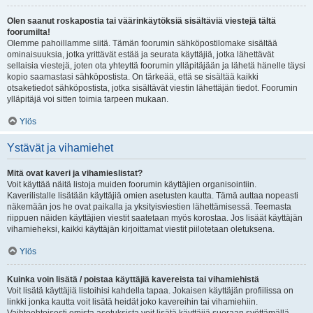
Olen saanut roskapostia tai väärinkäytöksiä sisältäviä viestejä tältä
foorumilta!
Olemme pahoillamme siitä. Tämän foorumin sähköpostilomake sisältää
ominaisuuksia, jotka yrittävät estää ja seurata käyttäjiä, jotka lähettävät
sellaisia viestejä, joten ota yhteyttä foorumin ylläpitäjään ja lähetä hänelle täysi
kopio saamastasi sähköpostista. On tärkeää, että se sisältää kaikki
otsaketiedot sähköpostista, jotka sisältävät viestin lähettäjän tiedot. Foorumin
ylläpitäjä voi sitten toimia tarpeen mukaan.
Ylös
Ystävät ja vihamiehet
Mitä ovat kaveri ja vihamieslistat?
Voit käyttää näitä listoja muiden foorumin käyttäjien organisointiin.
Kaverilistalle lisätään käyttäjiä omien asetusten kautta. Tämä auttaa nopeasti
näkemään jos he ovat paikalla ja yksityisviestien lähettämisessä. Teemasta
riippuen näiden käyttäjien viestit saatetaan myös korostaa. Jos lisäät käyttäjän
vihamieheksi, kaikki käyttäjän kirjoittamat viestit piilotetaan oletuksena.
Ylös
Kuinka voin lisätä / poistaa käyttäjiä kavereista tai vihamiehistä
Voit lisätä käyttäjiä listoihisi kahdella tapaa. Jokaisen käyttäjän profiilissa on
linkki jonka kautta voit lisätä heidät joko kavereihin tai vihamiehiin.