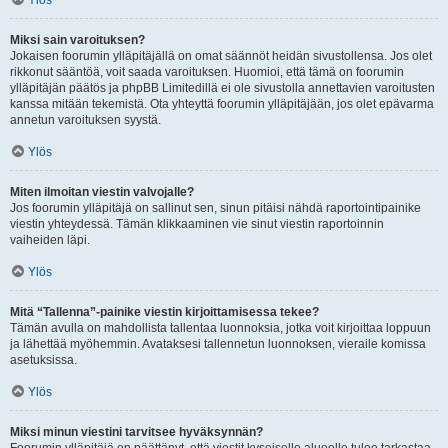
Ylös
Miksi sain varoituksen?
Jokaisen foorumin ylläpitäjällä on omat säännöt heidän sivustollensa. Jos olet
rikkonut sääntöä, voit saada varoituksen. Huomioi, että tämä on foorumin
ylläpitäjän päätös ja phpBB Limitedillä ei ole sivustolla annettavien varoitusten
kanssa mitään tekemistä. Ota yhteyttä foorumin ylläpitäjään, jos olet epävarma
annetun varoituksen syystä.
Ylös
Miten ilmoitan viestin valvojalle?
Jos foorumin ylläpitäjä on sallinut sen, sinun pitäisi nähdä raportointipainike
viestin yhteydessä. Tämän klikkaaminen vie sinut viestin raportoinnin
vaiheiden läpi.
Ylös
Mitä “Tallenna”-painike viestin kirjoittamisessa tekee?
Tämän avulla on mahdollista tallentaa luonnoksia, jotka voit kirjoittaa loppuun
ja lähettää myöhemmin. Avataksesi tallennetun luonnoksen, vieraile komissa
asetuksissa.
Ylös
Miksi minun viestini tarvitsee hyväksynnän?