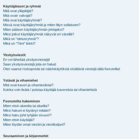
Käyttäjätasot ja ryhmät
Mitä ovat ylläpitäjät?
Mitä ovatr valvojat?
Mitä ovat käyttäjäryhmät?
Missä ovat käyttäjäryhmät ja miten liityn sellaiseen?
Miten pääsen käyttäjäryhmän johtajaksi?
Miksi jotkut käyttäjäryhmät näkyvät eri väreillä?
Mikä on “oletusryhmä”?
Mikä on “Tiimi” linkki?
Yksityisviestit
En voi lähettää yksityisviestejä!
Saan yksityisviestejä joita en halua!
Olen saanut roskapostia tai väärinkäytöksiä sisältäviä viestejä tältä foorumilta!
Ystävät ja vihamiehet
Mitä ovat kaveri ja vihamieslistat?
Kuinka voin lisätä / poistaa käyttäjiä kavereista tai vihamiehistä
Foorumilta hakeminen
Miten etsin alueelta tai alueilta?
Miksi hakuni ei löytänyt mitään?
Miksi haku johti tyhjään sivuun!?
Miten etsin käyttäjiä?
Miten löydän omat viestini ja viestiketjuni?
Seuraaminen ja kirjanmerkit