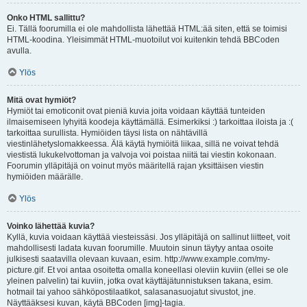
Onko HTML sallittu?
Ei. Tällä foorumilla ei ole mahdollista lähettää HTML:ää siten, että se toimisi
HTML-koodina. Yleisimmät HTML-muotoilut voi kuitenkin tehdä BBCoden
avulla.
Ylös
Mitä ovat hymiöt?
Hymiöt tai emoticonit ovat pieniä kuvia joita voidaan käyttää tunteiden
ilmaisemiseen lyhyitä koodeja käyttämällä. Esimerkiksi :) tarkoittaa iloista ja :(
tarkoittaa surullista. Hymiöiden täysi lista on nähtävillä
viestinlähetyslomakkeessa. Älä käytä hymiöitä liikaa, sillä ne voivat tehdä
viestistä lukukelvottoman ja valvoja voi poistaa niitä tai viestin kokonaan.
Foorumin ylläpitäjä on voinut myös määritellä rajan yksittäisen viestin
hymiöiden määrälle.
Ylös
Voinko lähettää kuvia?
Kyllä, kuvia voidaan käyttää viesteissäsi. Jos ylläpitäjä on sallinut liitteet, voit
mahdollisesti ladata kuvan foorumille. Muutoin sinun täytyy antaa osoite
julkisesti saatavilla olevaan kuvaan, esim. http://www.example.com/my-
picture.gif. Et voi antaa osoitetta omalla koneellasi oleviin kuviin (ellei se ole
yleinen palvelin) tai kuviin, jotka ovat käyttäjätunnistuksen takana, esim.
hotmail tai yahoo sähköpostilaatikot, salasanasuojatut sivustot, jne.
Näyttääksesi kuvan, käytä BBCoden [img]-tagia.