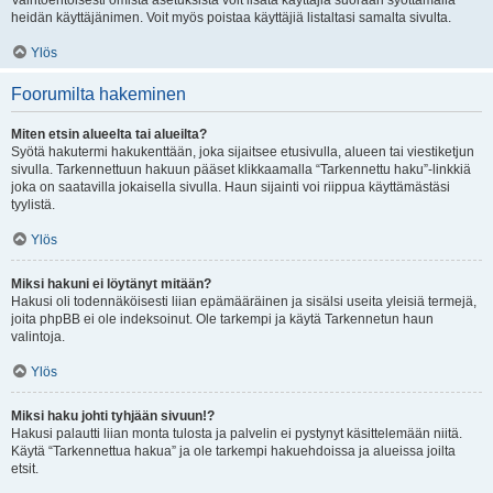
Vaihtoehtoisesti omista asetuksista voit lisätä käyttäjiä suoraan syöttämällä
heidän käyttäjänimen. Voit myös poistaa käyttäjiä listaltasi samalta sivulta.
Ylös
Foorumilta hakeminen
Miten etsin alueelta tai alueilta?
Syötä hakutermi hakukenttään, joka sijaitsee etusivulla, alueen tai viestiketjun
sivulla. Tarkennettuun hakuun pääset klikkaamalla “Tarkennettu haku”-linkkiä
joka on saatavilla jokaisella sivulla. Haun sijainti voi riippua käyttämästäsi
tyylistä.
Ylös
Miksi hakuni ei löytänyt mitään?
Hakusi oli todennäköisesti liian epämääräinen ja sisälsi useita yleisiä termejä,
joita phpBB ei ole indeksoinut. Ole tarkempi ja käytä Tarkennetun haun
valintoja.
Ylös
Miksi haku johti tyhjään sivuun!?
Hakusi palautti liian monta tulosta ja palvelin ei pystynyt käsittelemään niitä.
Käytä “Tarkennettua hakua” ja ole tarkempi hakuehdoissa ja alueissa joilta
etsit.