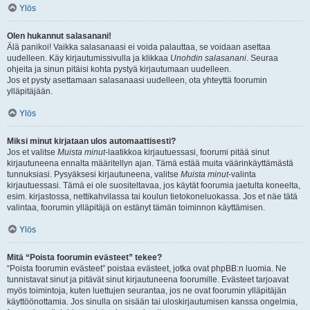
Ylös
Olen hukannut salasanani!
Älä panikoi! Vaikka salasanaasi ei voida palauttaa, se voidaan asettaa
uudelleen. Käy kirjautumissivulla ja klikkaa
Unohdin salasanani
. Seuraa
ohjeita ja sinun pitäisi kohta pystyä kirjautumaan uudelleen.
Jos et pysty asettamaan salasanaasi uudelleen, ota yhteyttä foorumin
ylläpitäjään.
Ylös
Miksi minut kirjataan ulos automaattisesti?
Jos et valitse
Muista minut
-laatikkoa kirjautuessasi, foorumi pitää sinut
kirjautuneena ennalta määritellyn ajan. Tämä estää muita väärinkäyttämästä
tunnuksiasi. Pysyäksesi kirjautuneena, valitse
Muista minut
-valinta
kirjautuessasi. Tämä ei ole suositeltavaa, jos käytät foorumia jaetulta koneelta,
esim. kirjastossa, nettikahvilassa tai koulun tietokoneluokassa. Jos et näe tätä
valintaa, foorumin ylläpitäjä on estänyt tämän toiminnon käyttämisen.
Ylös
Mitä “Poista foorumin evästeet” tekee?
“Poista foorumin evästeet” poistaa evästeet, jotka ovat phpBB:n luomia. Ne
tunnistavat sinut ja pitävät sinut kirjautuneena foorumille. Evästeet tarjoavat
myös toimintoja, kuten luettujen seurantaa, jos ne ovat foorumin ylläpitäjän
käyttöönottamia. Jos sinulla on sisään tai uloskirjautumisen kanssa ongelmia,