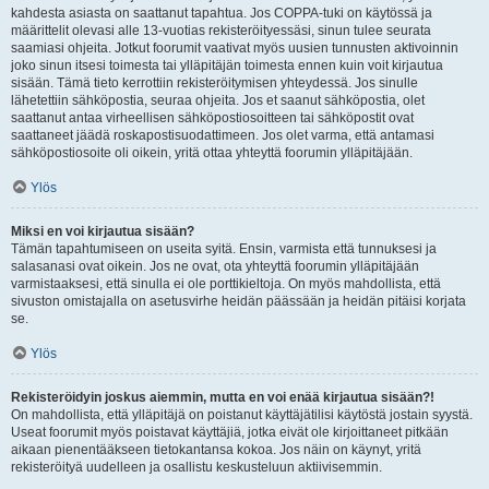
kahdesta asiasta on saattanut tapahtua. Jos COPPA-tuki on käytössä ja
määrittelit olevasi alle 13-vuotias rekisteröityessäsi, sinun tulee seurata
saamiasi ohjeita. Jotkut foorumit vaativat myös uusien tunnusten aktivoinnin
joko sinun itsesi toimesta tai ylläpitäjän toimesta ennen kuin voit kirjautua
sisään. Tämä tieto kerrottiin rekisteröitymisen yhteydessä. Jos sinulle
lähetettiin sähköpostia, seuraa ohjeita. Jos et saanut sähköpostia, olet
saattanut antaa virheellisen sähköpostiosoitteen tai sähköpostit ovat
saattaneet jäädä roskapostisuodattimeen. Jos olet varma, että antamasi
sähköpostiosoite oli oikein, yritä ottaa yhteyttä foorumin ylläpitäjään.
Ylös
Miksi en voi kirjautua sisään?
Tämän tapahtumiseen on useita syitä. Ensin, varmista että tunnuksesi ja
salasanasi ovat oikein. Jos ne ovat, ota yhteyttä foorumin ylläpitäjään
varmistaaksesi, että sinulla ei ole porttikieltoja. On myös mahdollista, että
sivuston omistajalla on asetusvirhe heidän päässään ja heidän pitäisi korjata
se.
Ylös
Rekisteröidyin joskus aiemmin, mutta en voi enää kirjautua sisään?!
On mahdollista, että ylläpitäjä on poistanut käyttäjätilisi käytöstä jostain syystä.
Useat foorumit myös poistavat käyttäjiä, jotka eivät ole kirjoittaneet pitkään
aikaan pienentääkseen tietokantansa kokoa. Jos näin on käynyt, yritä
rekisteröityä uudelleen ja osallistu keskusteluun aktiivisemmin.