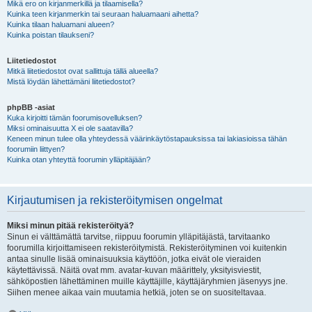
Mikä ero on kirjanmerkillä ja tilaamisella?
Kuinka teen kirjanmerkin tai seuraan haluamaani aihetta?
Kuinka tilaan haluamani alueen?
Kuinka poistan tilaukseni?
Liitetiedostot
Mitkä liitetiedostot ovat sallittuja tällä alueella?
Mistä löydän lähettämäni liitetiedostot?
phpBB -asiat
Kuka kirjoitti tämän foorumisovelluksen?
Miksi ominaisuutta X ei ole saatavilla?
Keneen minun tulee olla yhteydessä väärinkäytöstapauksissa tai lakiasioissa tähän
foorumiin liittyen?
Kuinka otan yhteyttä foorumin ylläpitäjään?
Kirjautumisen ja rekisteröitymisen ongelmat
Miksi minun pitää rekisteröityä?
Sinun ei välttämättä tarvitse, riippuu foorumin ylläpitäjästä, tarvitaanko
foorumilla kirjoittamiseen rekisteröitymistä. Rekisteröityminen voi kuitenkin
antaa sinulle lisää ominaisuuksia käyttöön, jotka eivät ole vieraiden
käytettävissä. Näitä ovat mm. avatar-kuvan määrittely, yksityisviestit,
sähköpostien lähettäminen muille käyttäjille, käyttäjäryhmien jäsenyys jne.
Siihen menee aikaa vain muutamia hetkiä, joten se on suositeltavaa.