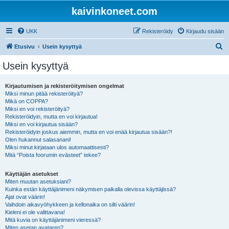
kaivinkoneet.com
UKK
Rekisteröidy
Kirjaudu sisään
E
Etusivu
Usein kysyttyä
t
Usein kysyttyä
s
i
Kirjautumisen ja rekisteröitymisen ongelmat
Miksi minun pitää rekisteröityä?
Mikä on COPPA?
Miksi en voi rekisteröityä?
Rekisteröidyin, mutta en voi kirjautua!
Miksi en voi kirjautua sisään?
Rekisteröidyin joskus aiemmin, mutta en voi enää kirjautua sisään?!
Olen hukannut salasanani!
Miksi minut kirjataan ulos automaattisesti?
Mitä “Poista foorumin evästeet” tekee?
Käyttäjän asetukset
Miten muutan asetuksiani?
Kuinka estän käyttäjänimeni näkymisen paikalla olevissa käyttäjissä?
Ajat ovat väärin!
Vaihdoin aikavyöhykkeen ja kellonaika on silti väärin!
Kieleni ei ole valittavana!
Mitä kuvia on käyttäjänimeni vieressä?
Miten asetan avataren?