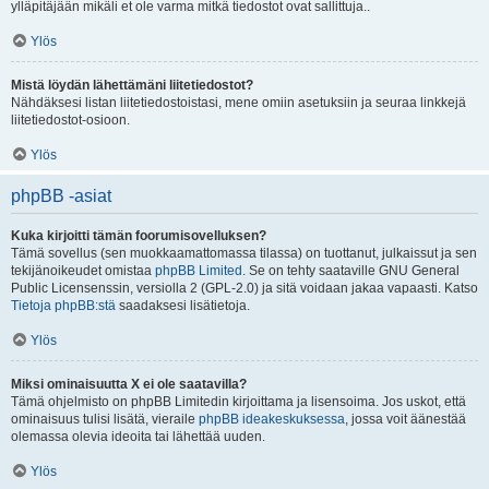
ylläpitäjään mikäli et ole varma mitkä tiedostot ovat sallittuja..
Ylös
Mistä löydän lähettämäni liitetiedostot?
Nähdäksesi listan liitetiedostoistasi, mene omiin asetuksiin ja seuraa linkkejä
liitetiedostot-osioon.
Ylös
phpBB -asiat
Kuka kirjoitti tämän foorumisovelluksen?
Tämä sovellus (sen muokkaamattomassa tilassa) on tuottanut, julkaissut ja sen
tekijänoikeudet omistaa
phpBB Limited
. Se on tehty saataville GNU General
Public Licensenssin, versiolla 2 (GPL-2.0) ja sitä voidaan jakaa vapaasti. Katso
Tietoja phpBB:stä
saadaksesi lisätietoja.
Ylös
Miksi ominaisuutta X ei ole saatavilla?
Tämä ohjelmisto on phpBB Limitedin kirjoittama ja lisensoima. Jos uskot, että
ominaisuus tulisi lisätä, vieraile
phpBB ideakeskuksessa
, jossa voit äänestää
olemassa olevia ideoita tai lähettää uuden.
Ylös