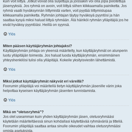
kuin voit liittyä. Jotkut voivat olla suljettuja ja joissakin voi olla jopa piilotettuja
jäsenyyksiä. Jos ryhmä on avoin, voit liittyä siihen klikkaamalla painiketta. Jos
ryhmä vaatii hyväksynnän liittymistä varten, voit pyytää liittymislupaa
klikkaamalla painiketta. Ryhmän johtajan täytyy hyväksyä pyyntösi ja hän
saattaa kysyä miksi haluat liittyä ryhmään. Älä häiriköi ryhmän ylläpitäjiä jos he
eivät hyväksy pyyntöäsi. Heillä on syynsä.
Ylös
Miten pääsen käyttäjäryhmän johtajaksi?
Käyttäjäryhmän johtaja on yleensä määritelty, kun käyttäjäryhmät on alunperin
luotu ylläpitäjän toimesta. Jos haluat luoda käyttäjäryhmän, ensimmäinen
yhteyshenkilösi tulisi olla ylläpitäjä. Kokeile yksityisviestin lähettämistä.
Ylös
Miksi jotkut käyttäjäryhmät näkyvät eri väreillä?
Foorumin ylläpitäjä voi määritellä tietyn käyttäjäryhmän jäsenille värin joka
helpottaa kyseisen käyttäjäryhmän jäsenten tunnistamista.
Ylös
Mikä on “oletusryhmä”?
Jos olet useamman kuin yhden käyttäjäryhmän jäsen, oletusryhmääsi
käytetään määriteltäessä sinun kohdallasi käytettävää ryhmäväriä ja titteliä.
Foorumin ylläpitäjä saattaa antaa sinulle oikeudet vaihtaa oletusryhmääsi
omista asetuksista.