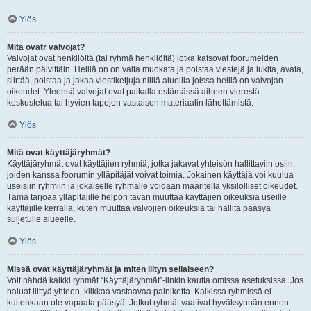
Ylös
Mitä ovatr valvojat?
Valvojat ovat henkilöitä (tai ryhmä henkilöitä) jotka katsovat foorumeiden
perään päivittäin. Heillä on on valta muokata ja poistaa viestejä ja lukita, avata,
siirtää, poistaa ja jakaa viestiketjuja niillä alueilla joissa heillä on valvojan
oikeudet. Yleensä valvojat ovat paikalla estämässä aiheen vierestä
keskustelua tai hyvien tapojen vastaisen materiaalin lähettämistä.
Ylös
Mitä ovat käyttäjäryhmät?
Käyttäjäryhmät ovat käyttäjien ryhmiä, jotka jakavat yhteisön hallittaviin osiin,
joiden kanssa foorumin ylläpitäjät voivat toimia. Jokainen käyttäjä voi kuulua
useisiin ryhmiin ja jokaiselle ryhmälle voidaan määritellä yksilölliset oikeudet.
Tämä tarjoaa ylläpitäjille helpon tavan muuttaa käyttäjien oikeuksia useille
käyttäjille kerralla, kuten muuttaa valvojien oikeuksia tai hallita pääsyä
suljetulle alueelle.
Ylös
Missä ovat käyttäjäryhmät ja miten liityn sellaiseen?
Voit nähdä kaikki ryhmät “Käyttäjäryhmät”-linkin kautta omissa asetuksissa. Jos
haluat liittyä yhteen, klikkaa vastaavaa painiketta. Kaikissa ryhmissä ei
kuitenkaan ole vapaata pääsyä. Jotkut ryhmät vaativat hyväksynnän ennen