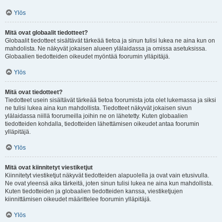
Ylös
Mitä ovat globaalit tiedotteet?
Globaalit tiedotteet sisältävät tärkeää tietoa ja sinun tulisi lukea ne aina kun on
mahdolista. Ne näkyvät jokaisen alueen ylälaidassa ja omissa asetuksissa.
Globaalien tiedotteiden oikeudet myöntää foorumin ylläpitäjä.
Ylös
Mitä ovat tiedotteet?
Tiedotteet usein sisältävät tärkeää tietoa foorumista jota olet lukemassa ja siksi
ne tulisi lukea aina kun mahdollista. Tiedotteet näkyvät jokaisen sivun
ylälaidassa niillä foorumeilla joihin ne on lähetetty. Kuten globaalien
tiedotteiden kohdalla, tiedotteiden lähettämisen oikeudet antaa foorumin
ylläpitäjä.
Ylös
Mitä ovat kiinnitetyt viestiketjut
Kiinnitetyt viestiketjut näkyvät tiedotteiden alapuolella ja ovat vain etusivulla.
Ne ovat yleensä aika tärkeitä, joten sinun tulisi lukea ne aina kun mahdollista.
Kuten tiedotteiden ja globaalien tiedotteiden kanssa, viestiketjujen
kiinnittämisen oikeudet määrittelee foorumin ylläpitäjä.
Ylös