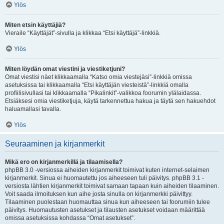
Ylös
Miten etsin käyttäjiä?
Vieraile “Käyttäjät”-sivulla ja klikkaa “Etsi käyttäjä”-linkkiä.
Ylös
Miten löydän omat viestini ja viestiketjuni?
Omat viestisi näet klikkaamalla “Katso omia viestejäsi”-linkkiä omissa
asetuksissa tai klikkaamalla “Etsi käyttäjän viesteistä”-linkkiä omalla
profiilisivullasi tai klikkaamalla “Pikalinkit”-valikkoa foorumin ylälaidassa.
Etsiäksesi omia viestiketjuja, käytä tarkennettua hakua ja täytä sen hakuehdot
haluamallasi tavalla.
Ylös
Seuraaminen ja kirjanmerkit
Mikä ero on kirjanmerkillä ja tilaamisella?
phpBB 3.0 -versiossa aiheiden kirjanmerkit toimivat kuten internet-selaimen
kirjanmerkit. Sinua ei huomautettu jos aiheeseen tuli päivitys. phpBB 3.1 -
versiosta lähtien kirjanmerkit toimivat samaan tapaan kuin aiheiden tilaaminen.
Voit saada ilmoituksen kun aihe josta sinulla on kirjanmerkki päivittyy.
Tilaaminen puolestaan huomauttaa sinua kun aiheeseen tai foorumiin tulee
päivitys. Huomautusten asetukset ja tilausten asetukset voidaan määrittää
omissa asetuksissa kohdassa “Omat asetukset”.