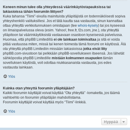
Keneen minun tulee olla yhteydessä väärinkäytöstapauksissa tai
lakiasioissa tähän foorumiin liittyen?
Kuka tahansa “Tiimi”-sivulla mainituista ylläpitäjistä on todennäköisesti sopiva
yhteyshenkilö valituksillesi. Jos et tätä kautta saa vastausta, sinun kannattaa
ottaa yhteyttä verkkotunnuksen omistajaan (tee
whois-kysely
) tai jos kyseessä
on ilmaispalvelussa oleva (esim. Yahoo!, free.fr, f2s.com, jne.), ota yhteyttä
ylläpitoon tai väärinkäytöksistä vastaavaan osastoon kyseisessä palvelussa.
Huomaa, että phpBB Limitedillä
ei ole lainkaan toimivaltaa
ja sitä ei voida
pitää vastuussa miten, missä tai kenen toimesta tämä foorumi on käytössä. Älä
ota yhteyttä phpBB Limitediin missään lakiasioissa
jotka eivät liity
phpBB.com-sivustoon tai pelkkään phpBB-sovellukseen itseensä. Jos lähetät
sähköpostia phpBB Limitedille
mistään kolmannen osapuolen
tämän
sovelluksen käytöstä, voit odottaa niukkasanaista vastausta, jos edes
vastausta lainkaan.
Ylös
Kuinka otan yhteyttä foorumin ylläpitäjään?
Kaikki foorumin käyttäjät voivat käyttää “Ota yhteyttä” -lomaketta, jos täämä
vaihtoehto on foorumin ylläpitäjän mahdollistama.
Foorumin käyttäjät voivat käyttää myös “Tiimi”-linkkiä.
Ylös
Hyppää