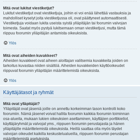
Mitä ovat lukitut viestiketjut?
Lukitut viestiketjut ovat viestiketjuja, joihin ei voi enää lähettää vastauksia ja
mahdolliset kyselyt joita viestiketjussa oli, ovat päättyneet automaattisesti.
Viestiketjuja voidaan lukita useista syistä ylläpitäjän tai foorumin valvojan
toimesta. Saatat myös pystyä lukitsemaan oman viestiketjusi, mutta tämä
riippuu foorumin ylläpitäjän antamista oikeuksista.
Ylös
Mitä ovat aiheiden kuvakkeet?
Aiheiden kuvakkeet ovat aiheen aloittajan valitsemia kuvakkeita joiden on
tarkoitus kuvastaa niiden sisältöä. Aiheiden kuvakkeiden käyttöoikeudet
riippuvat foorumin ylläpitäjän määrittelemistä oikeuksista.
Ylös
Käyttäjätasot ja ryhmät
Mitä ovat ylläpitäjät?
Ylläpitäjät ovat jäseniä joille on annettu korkeimman tason kontrolli koko
foorumiin. Nämä jäsenet voivat hallita foorumin kaikkia foorumin toiminnan
osa-alueita, mukaan lukien oikeuksien asettaminen, käyttäjien porttikiellot,
käyttäjäryhmät ja valvojat yms., riippuen foorumin perustajasta ja hänen
ylläpitäjille määrittelemistä oikeuksista. Heillä saattaa olla myös täydet
valvojan oikeudet kaikilla keskustelualueilla, riippuen foorumin perustajan
määrittelemistä asetuksista.