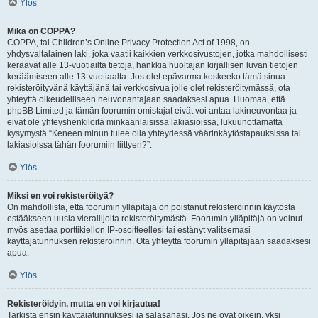
Ylös
Mikä on COPPA?
COPPA, tai Children’s Online Privacy Protection Act of 1998, on
yhdysvaltalainen laki, joka vaatii kaikkien verkkosivustojen, jotka mahdollisesti
keräävät alle 13-vuotiailta tietoja, hankkia huoltajan kirjallisen luvan tietojen
keräämiseen alle 13-vuotiaalta. Jos olet epävarma koskeeko tämä sinua
rekisteröityvänä käyttäjänä tai verkkosivua jolle olet rekisteröitymässä, ota
yhteyttä oikeudelliseen neuvonantajaan saadaksesi apua. Huomaa, että
phpBB Limited ja tämän foorumin omistajat eivät voi antaa lakineuvontaa ja
eivät ole yhteyshenkilöitä minkäänlaisissa lakiasioissa, lukuunottamatta
kysymystä “Keneen minun tulee olla yhteydessä väärinkäytöstapauksissa tai
lakiasioissa tähän foorumiin liittyen?”.
Ylös
Miksi en voi rekisteröityä?
On mahdollista, että foorumin ylläpitäjä on poistanut rekisteröinnin käytöstä
estääkseen uusia vierailijoita rekisteröitymästä. Foorumin ylläpitäjä on voinut
myös asettaa porttikiellon IP-osoitteellesi tai estänyt valitsemasi
käyttäjätunnuksen rekisteröinnin. Ota yhteyttä foorumin ylläpitäjään saadaksesi
apua.
Ylös
Rekisteröidyin, mutta en voi kirjautua!
Tarkista ensin käyttäjätunnuksesi ja salasanasi. Jos ne ovat oikein, yksi