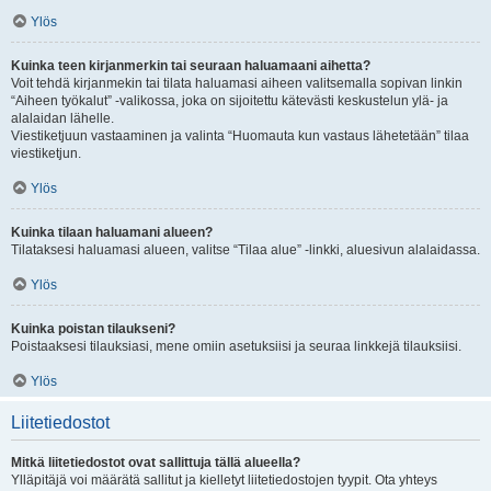
Ylös
Kuinka teen kirjanmerkin tai seuraan haluamaani aihetta?
Voit tehdä kirjanmekin tai tilata haluamasi aiheen valitsemalla sopivan linkin
“Aiheen työkalut” -valikossa, joka on sijoitettu kätevästi keskustelun ylä- ja
alalaidan lähelle.
Viestiketjuun vastaaminen ja valinta “Huomauta kun vastaus lähetetään” tilaa
viestiketjun.
Ylös
Kuinka tilaan haluamani alueen?
Tilataksesi haluamasi alueen, valitse “Tilaa alue” -linkki, aluesivun alalaidassa.
Ylös
Kuinka poistan tilaukseni?
Poistaaksesi tilauksiasi, mene omiin asetuksiisi ja seuraa linkkejä tilauksiisi.
Ylös
Liitetiedostot
Mitkä liitetiedostot ovat sallittuja tällä alueella?
Ylläpitäjä voi määrätä sallitut ja kielletyt liitetiedostojen tyypit. Ota yhteys