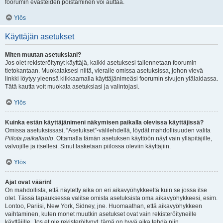
foorumin evästeiden poistaminen voi auttaa.
Ylös
Käyttäjän asetukset
Miten muutan asetuksiani?
Jos olet rekisteröitynyt käyttäjä, kaikki asetuksesi tallennetaan foorumin
tietokantaan. Muokataksesi niitä, vieraile omissa asetuksissa, johon vievä
linkki löytyy yleensä klikkaamalla käyttäjänimeäsi foorumin sivujen ylälaidassa.
Tätä kautta voit muokata asetuksiasi ja valintojasi.
Ylös
Kuinka estän käyttäjänimeni näkymisen paikalla olevissa käyttäjissä?
Omissa asetuksissasi, “Asetukset”-välilehdellä, löydät mahdollisuuden valita
Piilota paikallaolo
. Ottamalla tämän asetuksen käyttöön näyt vain ylläpitäjille,
valvojille ja itsellesi. Sinut lasketaan piilossa oleviin käyttäjiin.
Ylös
Ajat ovat väärin!
On mahdollista, että näytetty aika on eri aikavyöhykkeeltä kuin se jossa itse
olet. Tässä tapauksessa valitse omista asetuksista oma aikavyöhykkeesi, esim.
Lontoo, Pariisi, New York, Sidney, jne. Huomaathan, että aikavyöhykkeen
vaihtaminen, kuten monet muutkin asetukset ovat vain rekisteröityneille
käyttäjille. Jos et ole rekisteröitynyt, tämä on hyvä aika tehdä niin.