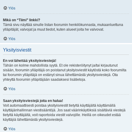
Ylös
Mikä on “Tiimi” linkki?
Tämä sivu näyttää sinulle listan foorumin henkilökunnasta, mukaanluettuna
ylläpitäjät, valvojat ja muut tiedot, kuten alueet joita he valvovat.
Ylös
Yksityisviestit
En voi lähettää yksityisviestejä!
Tähän on kolme mahdollista syytä. Et ole rekisteröitynyt ja/tai kirjautunut
sisään, foorumin ylläpitäjä on poistanut yksityisviestit käytöstä koko foorumilta
tai foorumin ylläpitäjä on estänyt sinua lähettämästä yksityisviestejä. Ota
yhteyttä foorumin ylläpitäjään saadaksesi lisätietoja.
Ylös
Saan yksityisviestejä joita en halua!
Voit automaattisesti poistaa yksityisviestit tietyltä käyttäjältä käyttämällä
käyttäjänhallinnan viestisääntöjä. Jos saat väärinkäytöksiä sisältäviä viestejä
tietyltä käyttäjältä, voit raportoida viestit valvojille. Heillä on oikeudet estää
käyttäjiä lähettämästä yksityisviestejä.
Ylös