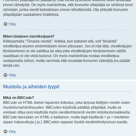
Foorumin ylläpitäjä on päättänyt, että viestit kyseiselle alueelle tulee tarkastaa
ennen lähetystä. On myös mahdollista, että foorumin ylläpitäjä on siirtänyt sinut
ryhmään, jonka viestit tarkistetaan ennen lähettämistä. Ota yhteyttä foorumin
ylläpitäjään saadaksesi lisätietoja.
Ylös
Miten tönäisen viestiketjuani?
Klikkaamalla “Tönaise viestiä” -linkkiä, kun katselet sitä, voit “tönäistä”
viestiketjua alueen ensimmäisen sivun yläosaan. Jos et näe tätä, viestiketjujen
tönäiseminen ei ole sallittua tai aika joka viestiketjujen tönäisemisen välillä
vaaditaan ei ole vielä kulunut. On myös mahdollista nostaa viestiketjua
vastaamalla siihen, mutta varmista että noudatat foorumin sääntöjä jos päätät
tehdä niin.
Ylös
Muotoilu ja aiheiden tyypit
Mikä on BBCode?
BBCode on HTML-kielen tapainen toteutus, joka tarjoaa tiettyjen viestin osien
muotoilumahdollisuuden. BBCoden käytöstä päättää ylläpitäjä, mutta se
voidaan ottaa pois käytöstä myös viestikohtaisesti viestin kirjoituslomakkeella.
BBCode itsessään on HTML:n kaltainen, mutta tagit käyttävät < ja > merkkien
sijaan hakasulkuja [ ja ]. BBCoden oppaan löydät viestinlähetyssivun kautta.
Ylös