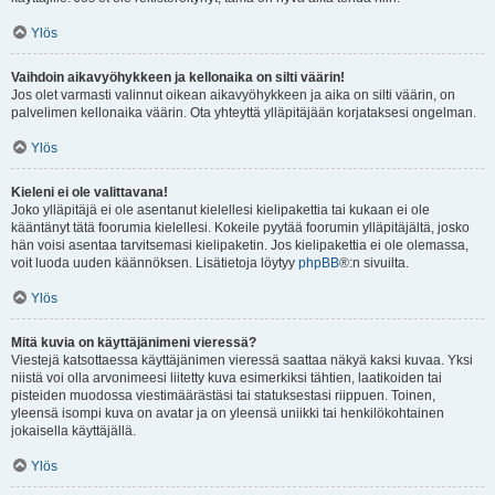
Ylös
Vaihdoin aikavyöhykkeen ja kellonaika on silti väärin!
Jos olet varmasti valinnut oikean aikavyöhykkeen ja aika on silti väärin, on
palvelimen kellonaika väärin. Ota yhteyttä ylläpitäjään korjataksesi ongelman.
Ylös
Kieleni ei ole valittavana!
Joko ylläpitäjä ei ole asentanut kielellesi kielipakettia tai kukaan ei ole
kääntänyt tätä foorumia kielellesi. Kokeile pyytää foorumin ylläpitäjältä, josko
hän voisi asentaa tarvitsemasi kielipaketin. Jos kielipakettia ei ole olemassa,
voit luoda uuden käännöksen. Lisätietoja löytyy
phpBB
®:n sivuilta.
Ylös
Mitä kuvia on käyttäjänimeni vieressä?
Viestejä katsottaessa käyttäjänimen vieressä saattaa näkyä kaksi kuvaa. Yksi
niistä voi olla arvonimeesi liitetty kuva esimerkiksi tähtien, laatikoiden tai
pisteiden muodossa viestimäärästäsi tai statuksestasi riippuen. Toinen,
yleensä isompi kuva on avatar ja on yleensä uniikki tai henkilökohtainen
jokaisella käyttäjällä.
Ylös