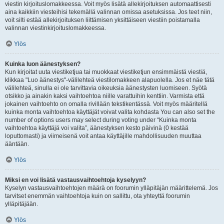
viestin kirjoituslomakkeessa. Voit myös lisätä allekirjoituksen automaattisesti
aina kaikkiin viesteihisi tekemällä valinnan omissa asetuksissa. Jos teet niin,
voit silti estää allekirjoituksen liittämisen yksittäiseen viestiin poistamalla
valinnan viestinkirjoituslomakkeessa.
Ylös
Kuinka luon äänestyksen?
Kun kirjoitat uuta viestiketjua tai muokkaat viestiketjun ensimmäistä viestiä,
klikkaa "Luo äänestys"-välilehteä viestilomakkeen alapuolella. Jos et näe tätä
välilehteä, sinulla ei ole tarvittavia oikeuksia äänestysten luomiseen. Syötä
otsikko ja ainakin kaksi vaihtoehtoa niille varattuihin kenttiin. Varmista että
jokainen vaihtoehto on omalla rivillään tekstikentässä. Voit myös määritellä
kuinka monta vaihtoehtoa käyttäjät voivat valita kohdasta You can also set the
number of options users may select during voting under “Kuinka monta
vaihtoehtoa käyttäjä voi valita”, äänestyksen kesto päivinä (0 kestää
loputtomasti) ja viimeisenä voit antaa käyttäjille mahdollisuuden muuttaa
ääntään.
Ylös
Miksi en voi lisätä vastausvaihtoehtoja kyselyyn?
Kyselyn vastausvaihtoehtojen määrä on foorumin ylläpitäjän määrittelemä. Jos
tarvitset enemmän vaihtoehtoja kuin on sallittu, ota yhteyttä foorumin
ylläpitäjään.
Ylös