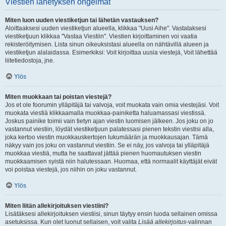
Viestien lähetyksen ongelmat
Miten luon uuden viestiketjun tai lähetän vastauksen?
Aloittaaksesi uuden viestiketjun alueella, klikkaa "Uusi Aihe". Vastataksesi
viestiketjuun klikkaa "Vastaa Viestiin". Viestien kirjoittaminen voi vaatia
rekisteröitymisen. Lista sinun oikeuksistasi alueella on nähtävillä alueen ja
viestiketjun alalaidassa. Esimerkiksi: Voit kirjoittaa uusia viestejä, Voit lähettää
liitetiedostoja, jne.
Ylös
Miten muokkaan tai poistan viestejä?
Jos et ole foorumin ylläpitäjä tai valvoja, voit muokata vain omia viestejäsi. Voit
muokata viestiä klikkaamalla muokkaa-painiketta haluamassasi viestissä.
Joskus painike toimii vain tietyn ajan viestin luomisen jälkeen. Jos joku on jo
vastannut viestiin, löydät viestiketjuun palatessasi pienen tekstin viestisi alla,
joka kertoo viestin muokkauskertojen lukumäärän ja muokkausajan. Tämä
näkyy vain jos joku on vastannut viestiin. Se ei näy, jos valvoja tai ylläpitäjä
muokkaa viestiä, mutta he saattavat jättää pienen huomautuksen viestin
muokkaamisen syistä niin halutessaan. Huomaa, että normaalit käyttäjät eivät
voi poistaa viestejä, jos niihin on joku vastannut.
Ylös
Miten liitän allekirjoituksen viestiini?
Lisätäksesi allekirjoituksen viestiisi, sinun täytyy ensin luoda sellainen omissa
asetuksissa. Kun olet luonut sellaisen, voit valita
Lisää allekirjoitus
-valinnan