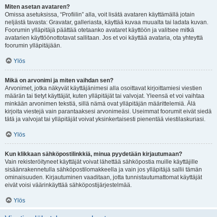
Miten asetan avataren?
Omissa asetuksissa, “Profiilin” alla, voit lisätä avataren käyttämällä jotain
neljästä tavasta: Gravatar, galleriasta, käyttää kuvaa muualta tai ladata kuvan.
Foorumin ylläpitäjä päättää otetaanko avataret käyttöön ja valitsee mitkä
avatarien käyttöönottotavat sallitaan. Jos et voi käyttää avataria, ota yhteyttä
foorumin ylläpitäjään.
Ylös
Mikä on arvonimi ja miten vaihdan sen?
Arvonimet, jotka näkyvät käyttäjänimesi alla osoittavat kirjoittamiesi viestien
määrän tai tietyt käyttäjät, kuten ylläpitäjät tai valvojat. Yleensä et voi vaihtaa
minkään arvonimen tekstiä, sillä nämä ovat ylläpitäjän määrittelemiä. Älä
kirjoita viestejä vain parantaaksesi arvonimeäsi. Useimmat foorumit eivät siedä
tätä ja valvojat tai ylläpitäjät voivat yksinkertaisesti pienentää viestilaskuriasi.
Ylös
Kun klikkaan sähköpostilinkkiä, minua pyydetään kirjautumaan?
Vain rekisteröityneet käyttäjät voivat lähettää sähköpostia muille käyttäjille
sisäänrakennetulla sähköpostilomakkeella ja vain jos ylläpitäjä sallii tämän
ominaisuuden. Kirjautuminen vaaditaan, jotta tunnistautumattomat käyttäjät
eivät voisi väärinkäyttää sähköpostijärjestelmää.
Ylös