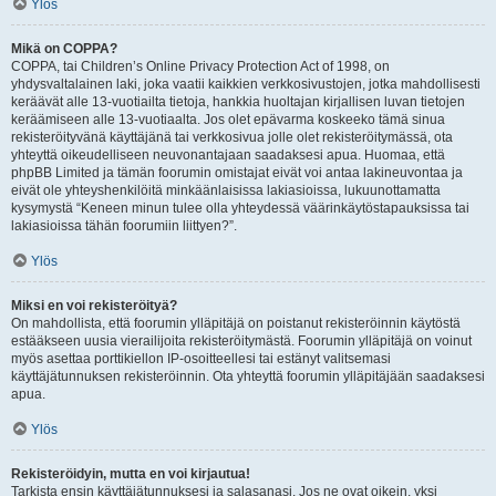
Ylös
Mikä on COPPA?
COPPA, tai Children’s Online Privacy Protection Act of 1998, on
yhdysvaltalainen laki, joka vaatii kaikkien verkkosivustojen, jotka mahdollisesti
keräävät alle 13-vuotiailta tietoja, hankkia huoltajan kirjallisen luvan tietojen
keräämiseen alle 13-vuotiaalta. Jos olet epävarma koskeeko tämä sinua
rekisteröityvänä käyttäjänä tai verkkosivua jolle olet rekisteröitymässä, ota
yhteyttä oikeudelliseen neuvonantajaan saadaksesi apua. Huomaa, että
phpBB Limited ja tämän foorumin omistajat eivät voi antaa lakineuvontaa ja
eivät ole yhteyshenkilöitä minkäänlaisissa lakiasioissa, lukuunottamatta
kysymystä “Keneen minun tulee olla yhteydessä väärinkäytöstapauksissa tai
lakiasioissa tähän foorumiin liittyen?”.
Ylös
Miksi en voi rekisteröityä?
On mahdollista, että foorumin ylläpitäjä on poistanut rekisteröinnin käytöstä
estääkseen uusia vierailijoita rekisteröitymästä. Foorumin ylläpitäjä on voinut
myös asettaa porttikiellon IP-osoitteellesi tai estänyt valitsemasi
käyttäjätunnuksen rekisteröinnin. Ota yhteyttä foorumin ylläpitäjään saadaksesi
apua.
Ylös
Rekisteröidyin, mutta en voi kirjautua!
Tarkista ensin käyttäjätunnuksesi ja salasanasi. Jos ne ovat oikein, yksi