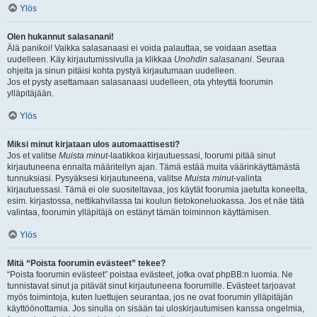
Ylös
Olen hukannut salasanani!
Älä panikoi! Vaikka salasanaasi ei voida palauttaa, se voidaan asettaa
uudelleen. Käy kirjautumissivulla ja klikkaa
Unohdin salasanani
. Seuraa
ohjeita ja sinun pitäisi kohta pystyä kirjautumaan uudelleen.
Jos et pysty asettamaan salasanaasi uudelleen, ota yhteyttä foorumin
ylläpitäjään.
Ylös
Miksi minut kirjataan ulos automaattisesti?
Jos et valitse
Muista minut
-laatikkoa kirjautuessasi, foorumi pitää sinut
kirjautuneena ennalta määritellyn ajan. Tämä estää muita väärinkäyttämästä
tunnuksiasi. Pysyäksesi kirjautuneena, valitse
Muista minut
-valinta
kirjautuessasi. Tämä ei ole suositeltavaa, jos käytät foorumia jaetulta koneelta,
esim. kirjastossa, nettikahvilassa tai koulun tietokoneluokassa. Jos et näe tätä
valintaa, foorumin ylläpitäjä on estänyt tämän toiminnon käyttämisen.
Ylös
Mitä “Poista foorumin evästeet” tekee?
“Poista foorumin evästeet” poistaa evästeet, jotka ovat phpBB:n luomia. Ne
tunnistavat sinut ja pitävät sinut kirjautuneena foorumille. Evästeet tarjoavat
myös toimintoja, kuten luettujen seurantaa, jos ne ovat foorumin ylläpitäjän
käyttöönottamia. Jos sinulla on sisään tai uloskirjautumisen kanssa ongelmia,