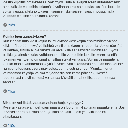
viestin kirjoituslomakkeessa. Voit myös lisätä allekirjoituksen automaattisesti
aina kaikkiin viesteihisi tekemällä valinnan omissa asetuksissa. Jos teet niin,
voit silti estää allekirjoituksen liittämisen yksittäiseen viestiin poistamalla
valinnan viestinkirjoituslomakkeessa.
Ylös
Kuinka luon äänestyksen?
Kun kirjoitat uuta viestiketjua tai muokkaat viestiketjun ensimmäistä viestiä,
klikkaa "Luo äänestys"-välilehteä viestilomakkeen alapuolella. Jos et näe tätä
välilehteä, sinulla ei ole tarvittavia oikeuksia äänestysten luomiseen. Syötä
otsikko ja ainakin kaksi vaihtoehtoa niille varattuihin kenttiin. Varmista että
jokainen vaihtoehto on omalla rivillään tekstikentässä. Voit myös määritellä
kuinka monta vaihtoehtoa käyttäjät voivat valita kohdasta You can also set the
number of options users may select during voting under “Kuinka monta
vaihtoehtoa käyttäjä voi valita”, äänestyksen kesto päivinä (0 kestää
loputtomasti) ja viimeisenä voit antaa käyttäjille mahdollisuuden muuttaa
ääntään.
Ylös
Miksi en voi lisätä vastausvaihtoehtoja kyselyyn?
Kyselyn vastausvaihtoehtojen määrä on foorumin ylläpitäjän määrittelemä. Jos
tarvitset enemmän vaihtoehtoja kuin on sallittu, ota yhteyttä foorumin
ylläpitäjään.
Ylös