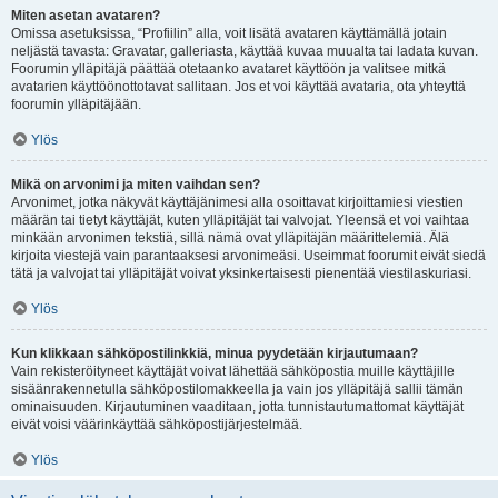
Miten asetan avataren?
Omissa asetuksissa, “Profiilin” alla, voit lisätä avataren käyttämällä jotain
neljästä tavasta: Gravatar, galleriasta, käyttää kuvaa muualta tai ladata kuvan.
Foorumin ylläpitäjä päättää otetaanko avataret käyttöön ja valitsee mitkä
avatarien käyttöönottotavat sallitaan. Jos et voi käyttää avataria, ota yhteyttä
foorumin ylläpitäjään.
Ylös
Mikä on arvonimi ja miten vaihdan sen?
Arvonimet, jotka näkyvät käyttäjänimesi alla osoittavat kirjoittamiesi viestien
määrän tai tietyt käyttäjät, kuten ylläpitäjät tai valvojat. Yleensä et voi vaihtaa
minkään arvonimen tekstiä, sillä nämä ovat ylläpitäjän määrittelemiä. Älä
kirjoita viestejä vain parantaaksesi arvonimeäsi. Useimmat foorumit eivät siedä
tätä ja valvojat tai ylläpitäjät voivat yksinkertaisesti pienentää viestilaskuriasi.
Ylös
Kun klikkaan sähköpostilinkkiä, minua pyydetään kirjautumaan?
Vain rekisteröityneet käyttäjät voivat lähettää sähköpostia muille käyttäjille
sisäänrakennetulla sähköpostilomakkeella ja vain jos ylläpitäjä sallii tämän
ominaisuuden. Kirjautuminen vaaditaan, jotta tunnistautumattomat käyttäjät
eivät voisi väärinkäyttää sähköpostijärjestelmää.
Ylös