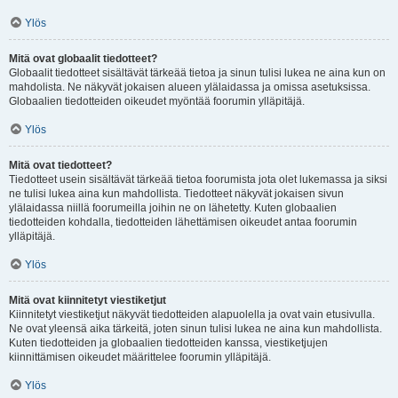
Ylös
Mitä ovat globaalit tiedotteet?
Globaalit tiedotteet sisältävät tärkeää tietoa ja sinun tulisi lukea ne aina kun on
mahdolista. Ne näkyvät jokaisen alueen ylälaidassa ja omissa asetuksissa.
Globaalien tiedotteiden oikeudet myöntää foorumin ylläpitäjä.
Ylös
Mitä ovat tiedotteet?
Tiedotteet usein sisältävät tärkeää tietoa foorumista jota olet lukemassa ja siksi
ne tulisi lukea aina kun mahdollista. Tiedotteet näkyvät jokaisen sivun
ylälaidassa niillä foorumeilla joihin ne on lähetetty. Kuten globaalien
tiedotteiden kohdalla, tiedotteiden lähettämisen oikeudet antaa foorumin
ylläpitäjä.
Ylös
Mitä ovat kiinnitetyt viestiketjut
Kiinnitetyt viestiketjut näkyvät tiedotteiden alapuolella ja ovat vain etusivulla.
Ne ovat yleensä aika tärkeitä, joten sinun tulisi lukea ne aina kun mahdollista.
Kuten tiedotteiden ja globaalien tiedotteiden kanssa, viestiketjujen
kiinnittämisen oikeudet määrittelee foorumin ylläpitäjä.
Ylös