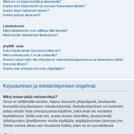
Mikä ero on kirjanmerkillä ja tilaamisella?
Kuinka teen kirjanmerkin tai seuraan haluamaani aihetta?
Kuinka tilaan haluamani alueen?
Kuinka poistan tilaukseni?
Liitetiedostot
Mitkä liitetiedostot ovat sallittuja tällä alueella?
Mistä löydän lähettämäni liitetiedostot?
phpBB -asiat
Kuka kirjoitti tämän foorumisovelluksen?
Miksi ominaisuutta X ei ole saatavilla?
Keneen minun tulee olla yhteydessä väärinkäytöstapauksissa tai lakiasioissa tähän
foorumiin liittyen?
Kuinka otan yhteyttä foorumin ylläpitäjään?
Kirjautumisen ja rekisteröitymisen ongelmat
Miksi minun pitää rekisteröityä?
Sinun ei välttämättä tarvitse, riippuu foorumin ylläpitäjästä, tarvitaanko
foorumilla kirjoittamiseen rekisteröitymistä. Rekisteröityminen voi kuitenkin
antaa sinulle lisää ominaisuuksia käyttöön, jotka eivät ole vieraiden
käytettävissä. Näitä ovat mm. avatar-kuvan määrittely, yksityisviestit,
sähköpostien lähettäminen muille käyttäjille, käyttäjäryhmien jäsenyys jne.
Siihen menee aikaa vain muutamia hetkiä, joten se on suositeltavaa.