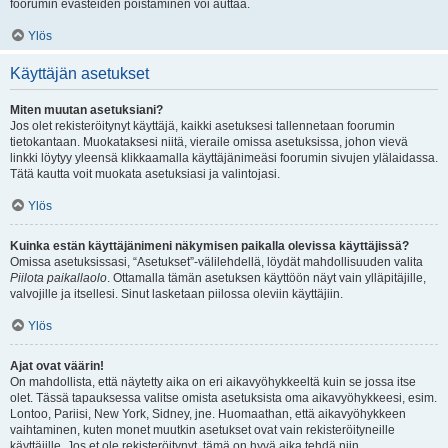
foorumin evästeiden poistaminen voi auttaa.
Ylös
Käyttäjän asetukset
Miten muutan asetuksiani?
Jos olet rekisteröitynyt käyttäjä, kaikki asetuksesi tallennetaan foorumin
tietokantaan. Muokataksesi niitä, vieraile omissa asetuksissa, johon vievä
linkki löytyy yleensä klikkaamalla käyttäjänimeäsi foorumin sivujen ylälaidassa.
Tätä kautta voit muokata asetuksiasi ja valintojasi.
Ylös
Kuinka estän käyttäjänimeni näkymisen paikalla olevissa käyttäjissä?
Omissa asetuksissasi, “Asetukset”-välilehdellä, löydät mahdollisuuden valita
Piilota paikallaolo
. Ottamalla tämän asetuksen käyttöön näyt vain ylläpitäjille,
valvojille ja itsellesi. Sinut lasketaan piilossa oleviin käyttäjiin.
Ylös
Ajat ovat väärin!
On mahdollista, että näytetty aika on eri aikavyöhykkeeltä kuin se jossa itse
olet. Tässä tapauksessa valitse omista asetuksista oma aikavyöhykkeesi, esim.
Lontoo, Pariisi, New York, Sidney, jne. Huomaathan, että aikavyöhykkeen
vaihtaminen, kuten monet muutkin asetukset ovat vain rekisteröityneille
käyttäjille. Jos et ole rekisteröitynyt, tämä on hyvä aika tehdä niin.