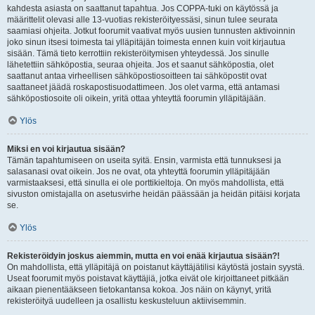
kahdesta asiasta on saattanut tapahtua. Jos COPPA-tuki on käytössä ja
määrittelit olevasi alle 13-vuotias rekisteröityessäsi, sinun tulee seurata
saamiasi ohjeita. Jotkut foorumit vaativat myös uusien tunnusten aktivoinnin
joko sinun itsesi toimesta tai ylläpitäjän toimesta ennen kuin voit kirjautua
sisään. Tämä tieto kerrottiin rekisteröitymisen yhteydessä. Jos sinulle
lähetettiin sähköpostia, seuraa ohjeita. Jos et saanut sähköpostia, olet
saattanut antaa virheellisen sähköpostiosoitteen tai sähköpostit ovat
saattaneet jäädä roskapostisuodattimeen. Jos olet varma, että antamasi
sähköpostiosoite oli oikein, yritä ottaa yhteyttä foorumin ylläpitäjään.
Ylös
Miksi en voi kirjautua sisään?
Tämän tapahtumiseen on useita syitä. Ensin, varmista että tunnuksesi ja
salasanasi ovat oikein. Jos ne ovat, ota yhteyttä foorumin ylläpitäjään
varmistaaksesi, että sinulla ei ole porttikieltoja. On myös mahdollista, että
sivuston omistajalla on asetusvirhe heidän päässään ja heidän pitäisi korjata
se.
Ylös
Rekisteröidyin joskus aiemmin, mutta en voi enää kirjautua sisään?!
On mahdollista, että ylläpitäjä on poistanut käyttäjätilisi käytöstä jostain syystä.
Useat foorumit myös poistavat käyttäjiä, jotka eivät ole kirjoittaneet pitkään
aikaan pienentääkseen tietokantansa kokoa. Jos näin on käynyt, yritä
rekisteröityä uudelleen ja osallistu keskusteluun aktiivisemmin.