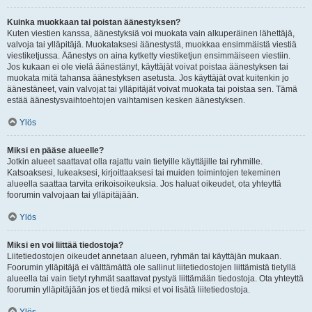
Kuinka muokkaan tai poistan äänestyksen?
Kuten viestien kanssa, äänestyksiä voi muokata vain alkuperäinen lähettäjä,
valvoja tai ylläpitäjä. Muokataksesi äänestystä, muokkaa ensimmäistä viestiä
viestiketjussa. Äänestys on aina kytketty viestiketjun ensimmäiseen viestiin.
Jos kukaan ei ole vielä äänestänyt, käyttäjät voivat poistaa äänestyksen tai
muokata mitä tahansa äänestyksen asetusta. Jos käyttäjät ovat kuitenkin jo
äänestäneet, vain valvojat tai ylläpitäjät voivat muokata tai poistaa sen. Tämä
estää äänestysvaihtoehtojen vaihtamisen kesken äänestyksen.
Ylös
Miksi en pääse alueelle?
Jotkin alueet saattavat olla rajattu vain tietyille käyttäjille tai ryhmille.
Katsoaksesi, lukeaksesi, kirjoittaaksesi tai muiden toimintojen tekeminen
alueella saattaa tarvita erikoisoikeuksia. Jos haluat oikeudet, ota yhteyttä
foorumin valvojaan tai ylläpitäjään.
Ylös
Miksi en voi liittää tiedostoja?
Liitetiedostojen oikeudet annetaan alueen, ryhmän tai käyttäjän mukaan.
Foorumin ylläpitäjä ei välttämättä ole sallinut liitetiedostojen liittämistä tietyllä
alueella tai vain tietyt ryhmät saattavat pystyä liittämään tiedostoja. Ota yhteyttä
foorumin ylläpitäjään jos et tiedä miksi et voi lisätä liitetiedostoja.