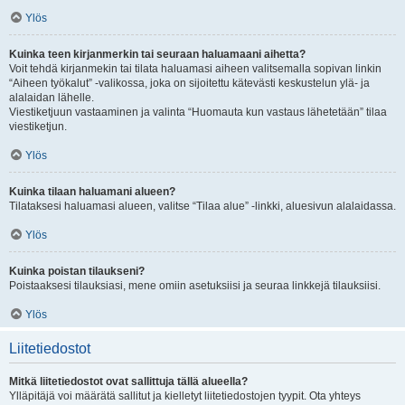
Ylös
Kuinka teen kirjanmerkin tai seuraan haluamaani aihetta?
Voit tehdä kirjanmekin tai tilata haluamasi aiheen valitsemalla sopivan linkin
“Aiheen työkalut” -valikossa, joka on sijoitettu kätevästi keskustelun ylä- ja
alalaidan lähelle.
Viestiketjuun vastaaminen ja valinta “Huomauta kun vastaus lähetetään” tilaa
viestiketjun.
Ylös
Kuinka tilaan haluamani alueen?
Tilataksesi haluamasi alueen, valitse “Tilaa alue” -linkki, aluesivun alalaidassa.
Ylös
Kuinka poistan tilaukseni?
Poistaaksesi tilauksiasi, mene omiin asetuksiisi ja seuraa linkkejä tilauksiisi.
Ylös
Liitetiedostot
Mitkä liitetiedostot ovat sallittuja tällä alueella?
Ylläpitäjä voi määrätä sallitut ja kielletyt liitetiedostojen tyypit. Ota yhteys