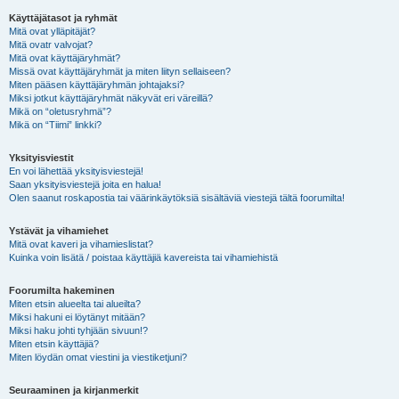
Käyttäjätasot ja ryhmät
Mitä ovat ylläpitäjät?
Mitä ovatr valvojat?
Mitä ovat käyttäjäryhmät?
Missä ovat käyttäjäryhmät ja miten liityn sellaiseen?
Miten pääsen käyttäjäryhmän johtajaksi?
Miksi jotkut käyttäjäryhmät näkyvät eri väreillä?
Mikä on “oletusryhmä”?
Mikä on “Tiimi” linkki?
Yksityisviestit
En voi lähettää yksityisviestejä!
Saan yksityisviestejä joita en halua!
Olen saanut roskapostia tai väärinkäytöksiä sisältäviä viestejä tältä foorumilta!
Ystävät ja vihamiehet
Mitä ovat kaveri ja vihamieslistat?
Kuinka voin lisätä / poistaa käyttäjiä kavereista tai vihamiehistä
Foorumilta hakeminen
Miten etsin alueelta tai alueilta?
Miksi hakuni ei löytänyt mitään?
Miksi haku johti tyhjään sivuun!?
Miten etsin käyttäjiä?
Miten löydän omat viestini ja viestiketjuni?
Seuraaminen ja kirjanmerkit