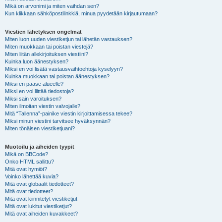
Mikä on arvonimi ja miten vaihdan sen?
Kun klikkaan sähköpostilinkkiä, minua pyydetään kirjautumaan?
Viestien lähetyksen ongelmat
Miten luon uuden viestiketjun tai lähetän vastauksen?
Miten muokkaan tai poistan viestejä?
Miten liitän allekirjoituksen viestiini?
Kuinka luon äänestyksen?
Miksi en voi lisätä vastausvaihtoehtoja kyselyyn?
Kuinka muokkaan tai poistan äänestyksen?
Miksi en pääse alueelle?
Miksi en voi liittää tiedostoja?
Miksi sain varoituksen?
Miten ilmoitan viestin valvojalle?
Mitä “Tallenna”-painike viestin kirjoittamisessa tekee?
Miksi minun viestini tarvitsee hyväksynnän?
Miten tönäisen viestiketjuani?
Muotoilu ja aiheiden tyypit
Mikä on BBCode?
Onko HTML sallittu?
Mitä ovat hymiöt?
Voinko lähettää kuvia?
Mitä ovat globaalit tiedotteet?
Mitä ovat tiedotteet?
Mitä ovat kiinnitetyt viestiketjut
Mitä ovat lukitut viestiketjut?
Mitä ovat aiheiden kuvakkeet?