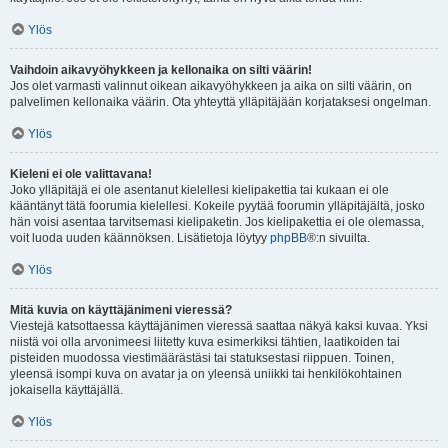
Ylös
Vaihdoin aikavyöhykkeen ja kellonaika on silti väärin!
Jos olet varmasti valinnut oikean aikavyöhykkeen ja aika on silti väärin, on
palvelimen kellonaika väärin. Ota yhteyttä ylläpitäjään korjataksesi ongelman.
Ylös
Kieleni ei ole valittavana!
Joko ylläpitäjä ei ole asentanut kielellesi kielipakettia tai kukaan ei ole
kääntänyt tätä foorumia kielellesi. Kokeile pyytää foorumin ylläpitäjältä, josko
hän voisi asentaa tarvitsemasi kielipaketin. Jos kielipakettia ei ole olemassa,
voit luoda uuden käännöksen. Lisätietoja löytyy
phpBB
®:n sivuilta.
Ylös
Mitä kuvia on käyttäjänimeni vieressä?
Viestejä katsottaessa käyttäjänimen vieressä saattaa näkyä kaksi kuvaa. Yksi
niistä voi olla arvonimeesi liitetty kuva esimerkiksi tähtien, laatikoiden tai
pisteiden muodossa viestimäärästäsi tai statuksestasi riippuen. Toinen,
yleensä isompi kuva on avatar ja on yleensä uniikki tai henkilökohtainen
jokaisella käyttäjällä.
Ylös