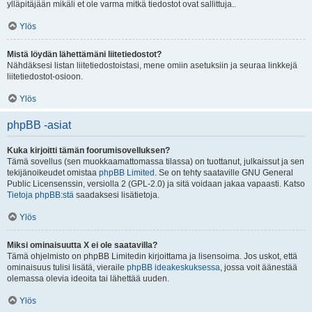
ylläpitäjään mikäli et ole varma mitkä tiedostot ovat sallittuja..
Ylös
Mistä löydän lähettämäni liitetiedostot?
Nähdäksesi listan liitetiedostoistasi, mene omiin asetuksiin ja seuraa linkkejä
liitetiedostot-osioon.
Ylös
phpBB -asiat
Kuka kirjoitti tämän foorumisovelluksen?
Tämä sovellus (sen muokkaamattomassa tilassa) on tuottanut, julkaissut ja sen
tekijänoikeudet omistaa
phpBB Limited
. Se on tehty saataville GNU General
Public Licensenssin, versiolla 2 (GPL-2.0) ja sitä voidaan jakaa vapaasti. Katso
Tietoja phpBB:stä
saadaksesi lisätietoja.
Ylös
Miksi ominaisuutta X ei ole saatavilla?
Tämä ohjelmisto on phpBB Limitedin kirjoittama ja lisensoima. Jos uskot, että
ominaisuus tulisi lisätä, vieraile
phpBB ideakeskuksessa
, jossa voit äänestää
olemassa olevia ideoita tai lähettää uuden.
Ylös