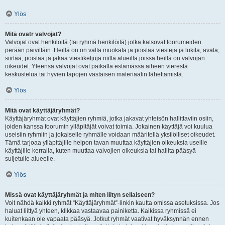
Ylös
Mitä ovatr valvojat?
Valvojat ovat henkilöitä (tai ryhmä henkilöitä) jotka katsovat foorumeiden
perään päivittäin. Heillä on on valta muokata ja poistaa viestejä ja lukita, avata,
siirtää, poistaa ja jakaa viestiketjuja niillä alueilla joissa heillä on valvojan
oikeudet. Yleensä valvojat ovat paikalla estämässä aiheen vierestä
keskustelua tai hyvien tapojen vastaisen materiaalin lähettämistä.
Ylös
Mitä ovat käyttäjäryhmät?
Käyttäjäryhmät ovat käyttäjien ryhmiä, jotka jakavat yhteisön hallittaviin osiin,
joiden kanssa foorumin ylläpitäjät voivat toimia. Jokainen käyttäjä voi kuulua
useisiin ryhmiin ja jokaiselle ryhmälle voidaan määritellä yksilölliset oikeudet.
Tämä tarjoaa ylläpitäjille helpon tavan muuttaa käyttäjien oikeuksia useille
käyttäjille kerralla, kuten muuttaa valvojien oikeuksia tai hallita pääsyä
suljetulle alueelle.
Ylös
Missä ovat käyttäjäryhmät ja miten liityn sellaiseen?
Voit nähdä kaikki ryhmät “Käyttäjäryhmät”-linkin kautta omissa asetuksissa. Jos
haluat liittyä yhteen, klikkaa vastaavaa painiketta. Kaikissa ryhmissä ei
kuitenkaan ole vapaata pääsyä. Jotkut ryhmät vaativat hyväksynnän ennen