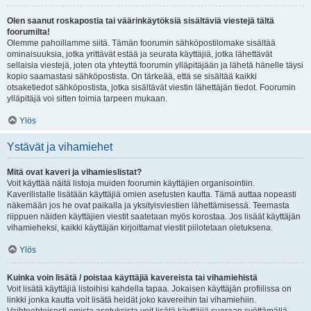
Olen saanut roskapostia tai väärinkäytöksiä sisältäviä viestejä tältä
foorumilta!
Olemme pahoillamme siitä. Tämän foorumin sähköpostilomake sisältää
ominaisuuksia, jotka yrittävät estää ja seurata käyttäjiä, jotka lähettävät
sellaisia viestejä, joten ota yhteyttä foorumin ylläpitäjään ja lähetä hänelle täysi
kopio saamastasi sähköpostista. On tärkeää, että se sisältää kaikki
otsaketiedot sähköpostista, jotka sisältävät viestin lähettäjän tiedot. Foorumin
ylläpitäjä voi sitten toimia tarpeen mukaan.
Ylös
Ystävät ja vihamiehet
Mitä ovat kaveri ja vihamieslistat?
Voit käyttää näitä listoja muiden foorumin käyttäjien organisointiin.
Kaverilistalle lisätään käyttäjiä omien asetusten kautta. Tämä auttaa nopeasti
näkemään jos he ovat paikalla ja yksityisviestien lähettämisessä. Teemasta
riippuen näiden käyttäjien viestit saatetaan myös korostaa. Jos lisäät käyttäjän
vihamieheksi, kaikki käyttäjän kirjoittamat viestit piilotetaan oletuksena.
Ylös
Kuinka voin lisätä / poistaa käyttäjiä kavereista tai vihamiehistä
Voit lisätä käyttäjiä listoihisi kahdella tapaa. Jokaisen käyttäjän profiilissa on
linkki jonka kautta voit lisätä heidät joko kavereihin tai vihamiehiin.