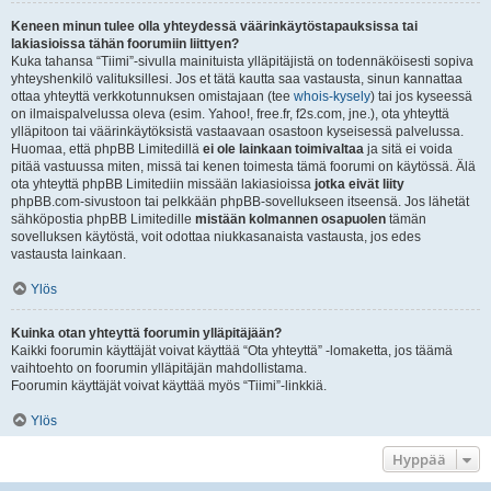
Keneen minun tulee olla yhteydessä väärinkäytöstapauksissa tai
lakiasioissa tähän foorumiin liittyen?
Kuka tahansa “Tiimi”-sivulla mainituista ylläpitäjistä on todennäköisesti sopiva
yhteyshenkilö valituksillesi. Jos et tätä kautta saa vastausta, sinun kannattaa
ottaa yhteyttä verkkotunnuksen omistajaan (tee
whois-kysely
) tai jos kyseessä
on ilmaispalvelussa oleva (esim. Yahoo!, free.fr, f2s.com, jne.), ota yhteyttä
ylläpitoon tai väärinkäytöksistä vastaavaan osastoon kyseisessä palvelussa.
Huomaa, että phpBB Limitedillä
ei ole lainkaan toimivaltaa
ja sitä ei voida
pitää vastuussa miten, missä tai kenen toimesta tämä foorumi on käytössä. Älä
ota yhteyttä phpBB Limitediin missään lakiasioissa
jotka eivät liity
phpBB.com-sivustoon tai pelkkään phpBB-sovellukseen itseensä. Jos lähetät
sähköpostia phpBB Limitedille
mistään kolmannen osapuolen
tämän
sovelluksen käytöstä, voit odottaa niukkasanaista vastausta, jos edes
vastausta lainkaan.
Ylös
Kuinka otan yhteyttä foorumin ylläpitäjään?
Kaikki foorumin käyttäjät voivat käyttää “Ota yhteyttä” -lomaketta, jos täämä
vaihtoehto on foorumin ylläpitäjän mahdollistama.
Foorumin käyttäjät voivat käyttää myös “Tiimi”-linkkiä.
Ylös
Hyppää