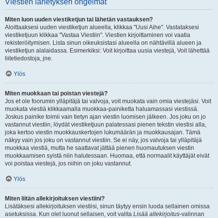
Viestien lähetyksen ongelmat
Miten luon uuden viestiketjun tai lähetän vastauksen?
Aloittaaksesi uuden viestiketjun alueella, klikkaa "Uusi Aihe". Vastataksesi
viestiketjuun klikkaa "Vastaa Viestiin". Viestien kirjoittaminen voi vaatia
rekisteröitymisen. Lista sinun oikeuksistasi alueella on nähtävillä alueen ja
viestiketjun alalaidassa. Esimerkiksi: Voit kirjoittaa uusia viestejä, Voit lähettää
liitetiedostoja, jne.
Ylös
Miten muokkaan tai poistan viestejä?
Jos et ole foorumin ylläpitäjä tai valvoja, voit muokata vain omia viestejäsi. Voit
muokata viestiä klikkaamalla muokkaa-painiketta haluamassasi viestissä.
Joskus painike toimii vain tietyn ajan viestin luomisen jälkeen. Jos joku on jo
vastannut viestiin, löydät viestiketjuun palatessasi pienen tekstin viestisi alla,
joka kertoo viestin muokkauskertojen lukumäärän ja muokkausajan. Tämä
näkyy vain jos joku on vastannut viestiin. Se ei näy, jos valvoja tai ylläpitäjä
muokkaa viestiä, mutta he saattavat jättää pienen huomautuksen viestin
muokkaamisen syistä niin halutessaan. Huomaa, että normaalit käyttäjät eivät
voi poistaa viestejä, jos niihin on joku vastannut.
Ylös
Miten liitän allekirjoituksen viestiini?
Lisätäksesi allekirjoituksen viestiisi, sinun täytyy ensin luoda sellainen omissa
asetuksissa. Kun olet luonut sellaisen, voit valita
Lisää allekirjoitus
-valinnan