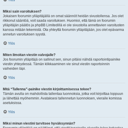
Ylös
Miksi sain varoituksen?
Jokaisen foorumin ylläpitäjällä on omat säännöt heidän sivustollensa. Jos olet
rikkonut sääntöä, voit saada varoituksen. Huomioi, että tämä on foorumin
ylläpitäjän päätös ja phpBB Limitedillä ei ole sivustolla annettavien varoitusten
kanssa mitään tekemistä. Ota yhteyttä foorumin ylläpitäjään, jos olet epävarma
annetun varoituksen syystä.
Ylös
Miten ilmoitan viestin valvojalle?
Jos foorumin ylläpitäjä on sallinut sen, sinun pitäisi nähdä raportointipainike
viestin yhteydessä. Tämän klikkaaminen vie sinut viestin raportoinnin
vaiheiden läpi.
Ylös
Mitä “Tallenna”-painike viestin kirjoittamisessa tekee?
Tämän avulla on mahdollista tallentaa luonnoksia, jotka voit kirjoittaa loppuun
ja lähettää myöhemmin. Avataksesi tallennetun luonnoksen, vieraile komissa
asetuksissa.
Ylös
Miksi minun viestini tarvitsee hyväksynnän?