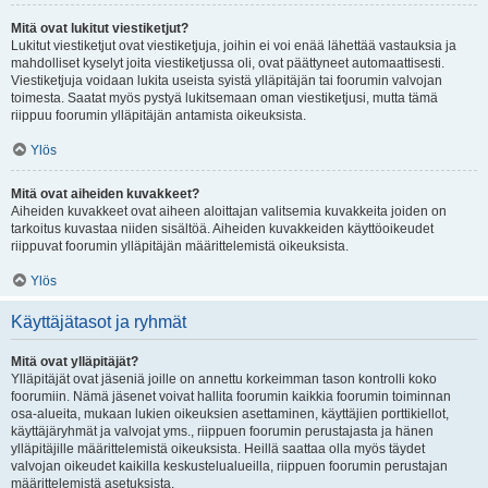
Mitä ovat lukitut viestiketjut?
Lukitut viestiketjut ovat viestiketjuja, joihin ei voi enää lähettää vastauksia ja
mahdolliset kyselyt joita viestiketjussa oli, ovat päättyneet automaattisesti.
Viestiketjuja voidaan lukita useista syistä ylläpitäjän tai foorumin valvojan
toimesta. Saatat myös pystyä lukitsemaan oman viestiketjusi, mutta tämä
riippuu foorumin ylläpitäjän antamista oikeuksista.
Ylös
Mitä ovat aiheiden kuvakkeet?
Aiheiden kuvakkeet ovat aiheen aloittajan valitsemia kuvakkeita joiden on
tarkoitus kuvastaa niiden sisältöä. Aiheiden kuvakkeiden käyttöoikeudet
riippuvat foorumin ylläpitäjän määrittelemistä oikeuksista.
Ylös
Käyttäjätasot ja ryhmät
Mitä ovat ylläpitäjät?
Ylläpitäjät ovat jäseniä joille on annettu korkeimman tason kontrolli koko
foorumiin. Nämä jäsenet voivat hallita foorumin kaikkia foorumin toiminnan
osa-alueita, mukaan lukien oikeuksien asettaminen, käyttäjien porttikiellot,
käyttäjäryhmät ja valvojat yms., riippuen foorumin perustajasta ja hänen
ylläpitäjille määrittelemistä oikeuksista. Heillä saattaa olla myös täydet
valvojan oikeudet kaikilla keskustelualueilla, riippuen foorumin perustajan
määrittelemistä asetuksista.