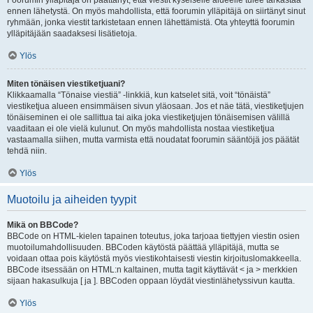
Foorumin ylläpitäjä on päättänyt, että viestit kyseiselle alueelle tulee tarkastaa
ennen lähetystä. On myös mahdollista, että foorumin ylläpitäjä on siirtänyt sinut
ryhmään, jonka viestit tarkistetaan ennen lähettämistä. Ota yhteyttä foorumin
ylläpitäjään saadaksesi lisätietoja.
Ylös
Miten tönäisen viestiketjuani?
Klikkaamalla “Tönaise viestiä” -linkkiä, kun katselet sitä, voit “tönäistä”
viestiketjua alueen ensimmäisen sivun yläosaan. Jos et näe tätä, viestiketjujen
tönäiseminen ei ole sallittua tai aika joka viestiketjujen tönäisemisen välillä
vaaditaan ei ole vielä kulunut. On myös mahdollista nostaa viestiketjua
vastaamalla siihen, mutta varmista että noudatat foorumin sääntöjä jos päätät
tehdä niin.
Ylös
Muotoilu ja aiheiden tyypit
Mikä on BBCode?
BBCode on HTML-kielen tapainen toteutus, joka tarjoaa tiettyjen viestin osien
muotoilumahdollisuuden. BBCoden käytöstä päättää ylläpitäjä, mutta se
voidaan ottaa pois käytöstä myös viestikohtaisesti viestin kirjoituslomakkeella.
BBCode itsessään on HTML:n kaltainen, mutta tagit käyttävät < ja > merkkien
sijaan hakasulkuja [ ja ]. BBCoden oppaan löydät viestinlähetyssivun kautta.
Ylös