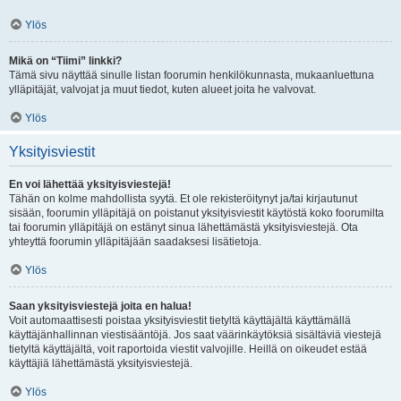
Ylös
Mikä on “Tiimi” linkki?
Tämä sivu näyttää sinulle listan foorumin henkilökunnasta, mukaanluettuna
ylläpitäjät, valvojat ja muut tiedot, kuten alueet joita he valvovat.
Ylös
Yksityisviestit
En voi lähettää yksityisviestejä!
Tähän on kolme mahdollista syytä. Et ole rekisteröitynyt ja/tai kirjautunut
sisään, foorumin ylläpitäjä on poistanut yksityisviestit käytöstä koko foorumilta
tai foorumin ylläpitäjä on estänyt sinua lähettämästä yksityisviestejä. Ota
yhteyttä foorumin ylläpitäjään saadaksesi lisätietoja.
Ylös
Saan yksityisviestejä joita en halua!
Voit automaattisesti poistaa yksityisviestit tietyltä käyttäjältä käyttämällä
käyttäjänhallinnan viestisääntöjä. Jos saat väärinkäytöksiä sisältäviä viestejä
tietyltä käyttäjältä, voit raportoida viestit valvojille. Heillä on oikeudet estää
käyttäjiä lähettämästä yksityisviestejä.
Ylös