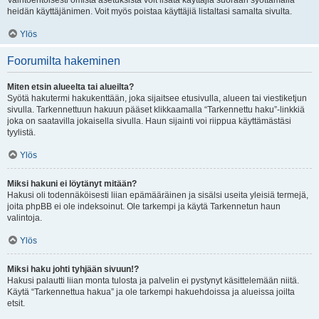
Vaihtoehtoisesti omista asetuksista voit lisätä käyttäjiä suoraan syöttämällä
heidän käyttäjänimen. Voit myös poistaa käyttäjiä listaltasi samalta sivulta.
Ylös
Foorumilta hakeminen
Miten etsin alueelta tai alueilta?
Syötä hakutermi hakukenttään, joka sijaitsee etusivulla, alueen tai viestiketjun
sivulla. Tarkennettuun hakuun pääset klikkaamalla “Tarkennettu haku”-linkkiä
joka on saatavilla jokaisella sivulla. Haun sijainti voi riippua käyttämästäsi
tyylistä.
Ylös
Miksi hakuni ei löytänyt mitään?
Hakusi oli todennäköisesti liian epämääräinen ja sisälsi useita yleisiä termejä,
joita phpBB ei ole indeksoinut. Ole tarkempi ja käytä Tarkennetun haun
valintoja.
Ylös
Miksi haku johti tyhjään sivuun!?
Hakusi palautti liian monta tulosta ja palvelin ei pystynyt käsittelemään niitä.
Käytä “Tarkennettua hakua” ja ole tarkempi hakuehdoissa ja alueissa joilta
etsit.