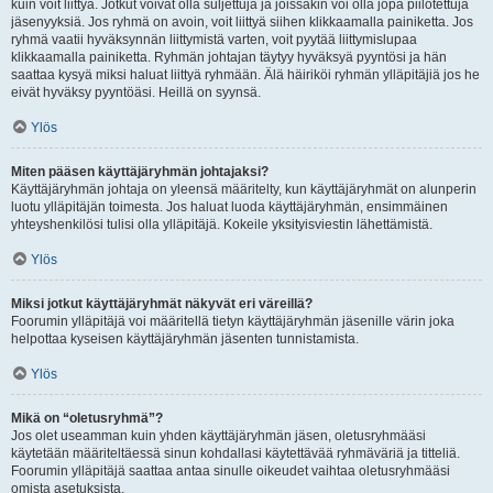
kuin voit liittyä. Jotkut voivat olla suljettuja ja joissakin voi olla jopa piilotettuja
jäsenyyksiä. Jos ryhmä on avoin, voit liittyä siihen klikkaamalla painiketta. Jos
ryhmä vaatii hyväksynnän liittymistä varten, voit pyytää liittymislupaa
klikkaamalla painiketta. Ryhmän johtajan täytyy hyväksyä pyyntösi ja hän
saattaa kysyä miksi haluat liittyä ryhmään. Älä häiriköi ryhmän ylläpitäjiä jos he
eivät hyväksy pyyntöäsi. Heillä on syynsä.
Ylös
Miten pääsen käyttäjäryhmän johtajaksi?
Käyttäjäryhmän johtaja on yleensä määritelty, kun käyttäjäryhmät on alunperin
luotu ylläpitäjän toimesta. Jos haluat luoda käyttäjäryhmän, ensimmäinen
yhteyshenkilösi tulisi olla ylläpitäjä. Kokeile yksityisviestin lähettämistä.
Ylös
Miksi jotkut käyttäjäryhmät näkyvät eri väreillä?
Foorumin ylläpitäjä voi määritellä tietyn käyttäjäryhmän jäsenille värin joka
helpottaa kyseisen käyttäjäryhmän jäsenten tunnistamista.
Ylös
Mikä on “oletusryhmä”?
Jos olet useamman kuin yhden käyttäjäryhmän jäsen, oletusryhmääsi
käytetään määriteltäessä sinun kohdallasi käytettävää ryhmäväriä ja titteliä.
Foorumin ylläpitäjä saattaa antaa sinulle oikeudet vaihtaa oletusryhmääsi
omista asetuksista.