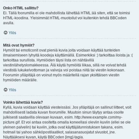
Onko HTML sallittu?
Ei. Tällä foorumilla ei ole mahdollista lähettää HTML:ää siten, että se toimisi
HTML-koodina. Yleisimmät HTML-muotoilut voi kuitenkin tehdä BBCoden
avulla.
Ylös
Mitä ovat hymiöt?
Hymiöt tai emoticonit ovat pieniä kuvia joita voidaan käyttää tunteiden
ilmaisemiseen lyhyitä koodeja käyttämällä. Esimerkiksi :) tarkoittaa iloista ja :(
tarkoittaa surullista. Hymiöiden täysi lista on nähtävillä
viestinlähetyslomakkeessa. Älä käytä hymiöitä liikaa, sillä ne voivat tehdä
viestistä lukukelvottoman ja valvoja voi poistaa niitä tai viestin kokonaan.
Foorumin ylläpitäjä on voinut myös määritellä rajan yksittäisen viestin
hymiöiden määrälle.
Ylös
Voinko lähettää kuvia?
Kyllä, kuvia voidaan käyttää viesteissäsi. Jos ylläpitäjä on sallinut liitteet, voit
mahdollisesti ladata kuvan foorumille. Muutoin sinun täytyy antaa osoite
julkisesti saatavilla olevaan kuvaan, esim. http://www.example.com/my-
picture.gif. Et voi antaa osoitetta omalla koneellasi oleviin kuviin (ellei se ole
yleinen palvelin) tai kuviin, jotka ovat käyttäjätunnistuksen takana, esim.
hotmail tai yahoo sähköpostilaatikot, salasanasuojatut sivustot, jne.
Näyttääksesi kuvan, käytä BBCoden [img]-tagia.