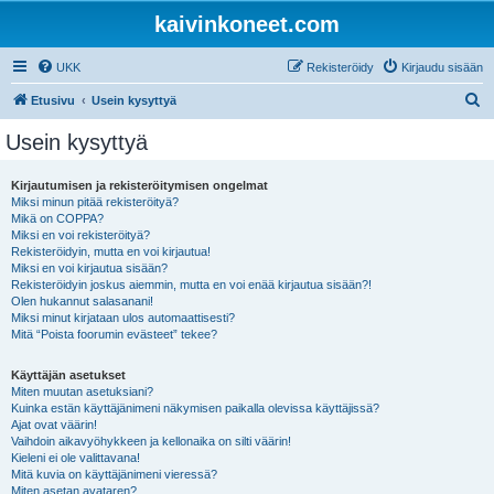
kaivinkoneet.com
UKK
Rekisteröidy
Kirjaudu sisään
E
Etusivu
Usein kysyttyä
t
Usein kysyttyä
s
i
Kirjautumisen ja rekisteröitymisen ongelmat
Miksi minun pitää rekisteröityä?
Mikä on COPPA?
Miksi en voi rekisteröityä?
Rekisteröidyin, mutta en voi kirjautua!
Miksi en voi kirjautua sisään?
Rekisteröidyin joskus aiemmin, mutta en voi enää kirjautua sisään?!
Olen hukannut salasanani!
Miksi minut kirjataan ulos automaattisesti?
Mitä “Poista foorumin evästeet” tekee?
Käyttäjän asetukset
Miten muutan asetuksiani?
Kuinka estän käyttäjänimeni näkymisen paikalla olevissa käyttäjissä?
Ajat ovat väärin!
Vaihdoin aikavyöhykkeen ja kellonaika on silti väärin!
Kieleni ei ole valittavana!
Mitä kuvia on käyttäjänimeni vieressä?
Miten asetan avataren?