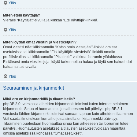
Ylös
Miten etsin käyttäjiä?
Vieraile “Käyttäjät”-sivulla ja klikkaa “Etsi käyttäjä”-linkkiä.
Ylös
Miten löydän omat viestini ja viestiketjuni?
Omat viestisi näet klikkaamalla “Katso omia viestejäsi”-linkkiä omissa
asetuksissa tai klikkaamalla “Etsi käyttäjän viesteistä”-linkkiä omalla
profiilisivullasi tai klikkaamalla “Pikalinkit”-valikkoa foorumin ylälaidassa.
Etsiäksesi omia viestiketjuja, käytä tarkennettua hakua ja täytä sen hakuehdot
haluamallasi tavalla.
Ylös
Seuraaminen ja kirjanmerkit
Mikä ero on kirjanmerkillä ja tilaamisella?
phpBB 3.0 -versiossa aiheiden kirjanmerkit toimivat kuten internet-selaimen
kirjanmerkit. Sinua ei huomautettu jos aiheeseen tuli päivitys. phpBB 3.1 -
versiosta lähtien kirjanmerkit toimivat samaan tapaan kuin aiheiden tilaaminen.
Voit saada ilmoituksen kun aihe josta sinulla on kirjanmerkki päivittyy.
Tilaaminen puolestaan huomauttaa sinua kun aiheeseen tai foorumiin tulee
päivitys. Huomautusten asetukset ja tilausten asetukset voidaan määrittää
omissa asetuksissa kohdassa “Omat asetukset”.