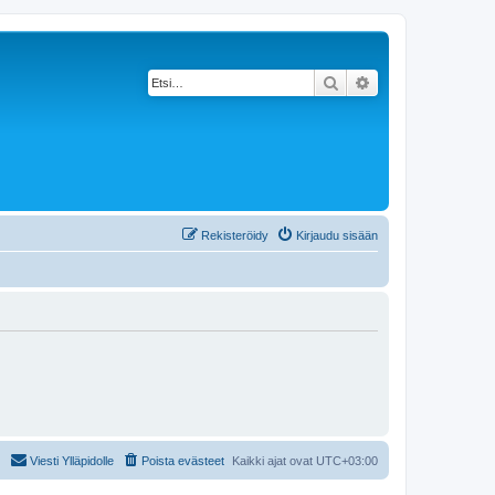
Etsi
Tarkennettu haku
Rekisteröidy
Kirjaudu sisään
Viesti Ylläpidolle
Poista evästeet
Kaikki ajat ovat
UTC+03:00