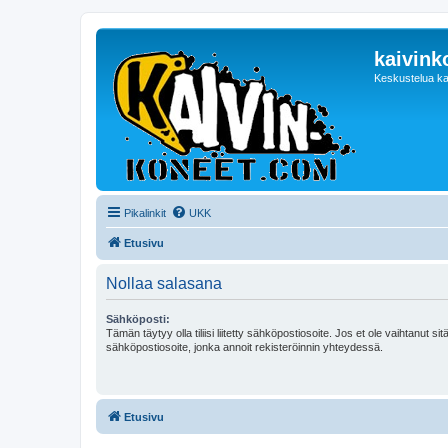
kaivink
Keskustelua ka
Pikalinkit
UKK
Etusivu
Nollaa salasana
Sähköposti:
Tämän täytyy olla tiliisi liitetty sähköpostiosoite. Jos et ole vaihtanut sitä
sähköpostiosoite, jonka annoit rekisteröinnin yhteydessä.
Etusivu