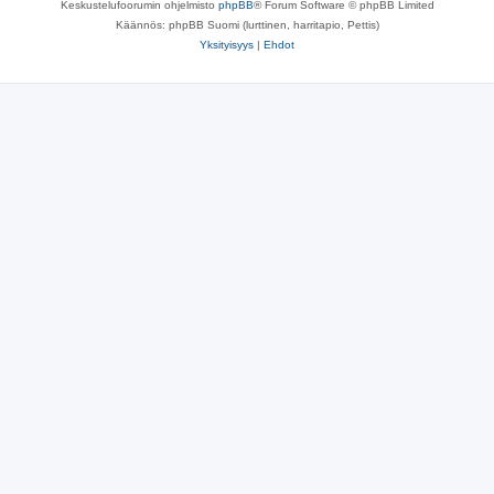
Keskustelufoorumin ohjelmisto
phpBB
® Forum Software © phpBB Limited
Käännös: phpBB Suomi (lurttinen, harritapio, Pettis)
Yksityisyys
|
Ehdot