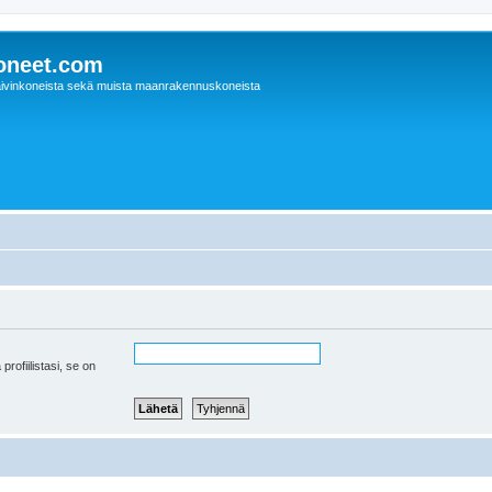
oneet.com
ivinkoneista sekä muista maanrakennuskoneista
 profiilistasi, se on