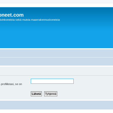
oneet.com
ivinkoneista sekä muista maanrakennuskoneista
 profiilistasi, se on