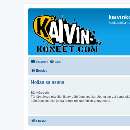
kaivink
Keskustelua ka
Pikalinkit
UKK
Etusivu
Nollaa salasana
Sähköposti:
Tämän täytyy olla tiliisi liitetty sähköpostiosoite. Jos et ole vaihtanut sitä
sähköpostiosoite, jonka annoit rekisteröinnin yhteydessä.
Etusivu