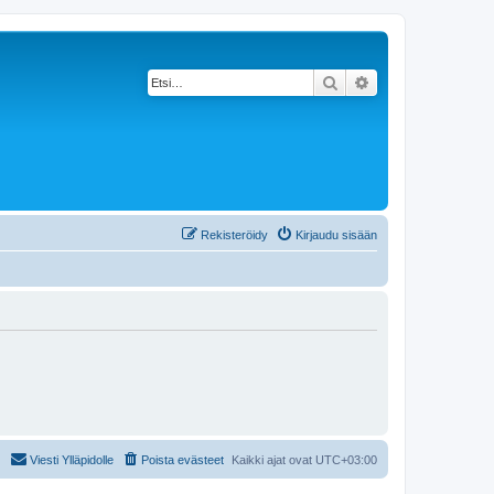
Etsi
Tarkennettu haku
Rekisteröidy
Kirjaudu sisään
Viesti Ylläpidolle
Poista evästeet
Kaikki ajat ovat
UTC+03:00