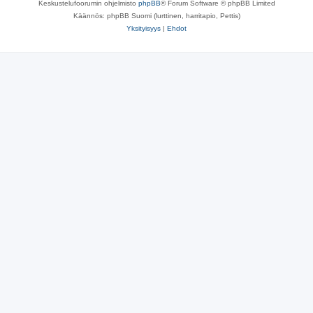
Keskustelufoorumin ohjelmisto
phpBB
® Forum Software © phpBB Limited
Käännös: phpBB Suomi (lurttinen, harritapio, Pettis)
Yksityisyys
|
Ehdot