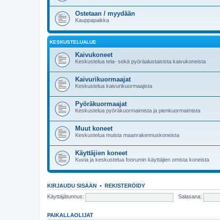
Ostetaan / myydään
Kauppapaikka
KESKUSTELUALUE
Kaivukoneet
Keskustelua tela- sekä pyöräalustaisista kaivukoneista
Kaivurikuormaajat
Keskustelua kaivurikuormaajista
Pyöräkuormaajat
Keskustelua pyöräkuormaimista ja pienkuormaimista
Muut koneet
Keskustelua muista maanrakennuskoneista
Käyttäjien koneet
Kuvia ja keskustelua foorumin käyttäjien omista koneista
KIRJAUDU SISÄÄN
•
REKISTERÖIDY
Käyttäjätunnus:
Salasana:
PAIKALLAOLIJAT