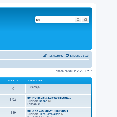
Etsi
Tarkennettu haku
Rekisteröidy
Kirjaudu sisään
Tänään on 08 Elo 2026, 17:57
VIESTIT
UUSIN VIESTI
Ei viestejä
0
Re: Kotimaista koneteollisuut…
4713
N
Kirjoittaja
jusape
ä
Tänään, 05:48
y
t
Re: S 45 vastalevyn toleranssi
389
ä
N
Kirjoittaja
ulkosuomalainen
u
ä
19 Joulu 2024, 21:36