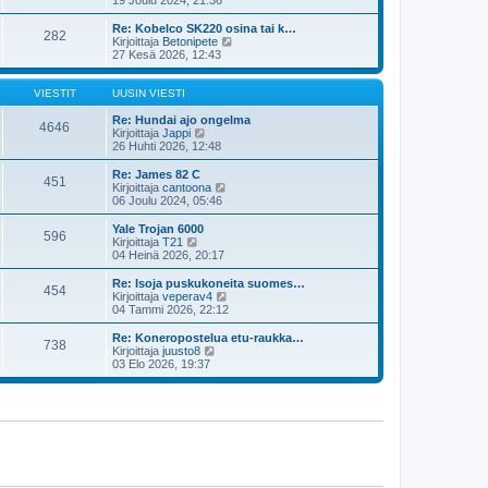
u
y
s
t
Re: Kobelco SK220 osina tai k…
282
i
ä
N
Kirjoittaja
Betonipete
n
u
ä
27 Kesä 2026, 12:43
v
u
y
i
s
t
e
i
ä
VIESTIT
UUSIN VIESTI
s
n
u
t
v
u
Re: Hundai ajo ongelma
4646
i
i
N
s
Kirjoittaja
Jappi
e
ä
i
26 Huhti 2026, 12:48
s
y
n
t
t
v
Re: James 82 C
451
i
ä
i
N
Kirjoittaja
cantoona
u
e
ä
06 Joulu 2024, 05:46
u
s
y
s
t
t
Yale Trojan 6000
596
i
i
ä
N
Kirjoittaja
T21
n
u
ä
04 Heinä 2026, 20:17
v
u
y
i
s
t
Re: Isoja puskukoneita suomes…
e
454
i
ä
N
Kirjoittaja
veperav4
s
n
u
ä
04 Tammi 2026, 22:12
t
v
u
y
i
i
s
t
Re: Koneropostelua etu-raukka…
e
738
i
ä
N
Kirjoittaja
juusto8
s
n
u
ä
03 Elo 2026, 19:37
t
v
u
y
i
i
s
t
e
i
ä
s
n
u
t
v
u
i
i
s
e
i
s
n
t
v