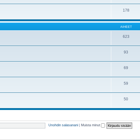
178
AIHEET
623
93
69
59
50
Unohdin salasanani
|
Muista minut