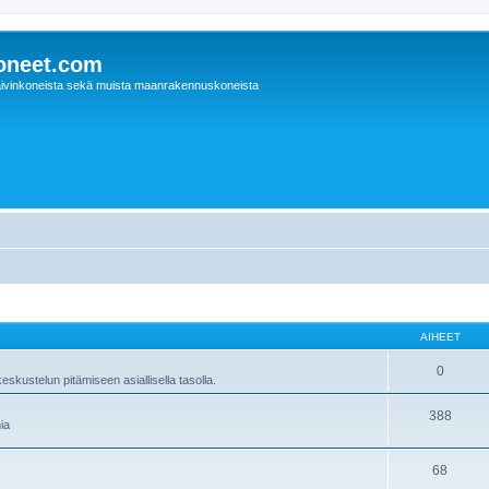
oneet.com
ivinkoneista sekä muista maanrakennuskoneista
AIHEET
0
skustelun pitämiseen asiallisella tasolla.
388
ia
68