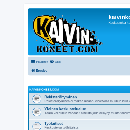
kaivink
Keskustelua ka
Pikalinkit
UKK
Etusivu
KAIVINKONEET.COM
Rekisteröityminen
Rekisteröityminen ei maksa mitään, ei velvoita muuhun kuin ke
Yleinen keskustelualue
Täällä voi puhua vapaasti aiheista joille ei löydy muuta foorum
Työlaitteet
Keskustelua työlaitteista