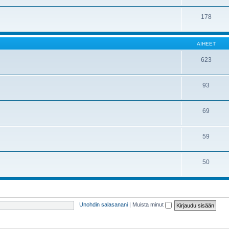
178
AIHEET
623
93
69
59
50
Unohdin salasanani
|
Muista minut