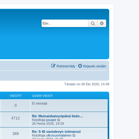
Etsi
Tarkennettu haku
Rekisteröidy
Kirjaudu sisään
Tänään on 06 Elo 2026, 14:49
VIESTIT
UUSIN VIESTI
Ei viestejä
0
Re: Muinaiskaivuripäivä liedo…
4712
N
Kirjoittaja
jusape
ä
26 Heinä 2026, 19:29
y
t
Re: S 45 vastalevyn toleranssi
389
ä
N
Kirjoittaja
ulkosuomalainen
u
ä
19 Joulu 2024, 21:36