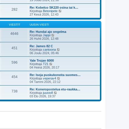
u
y
s
t
Re: Kobelco SK220 osina tai k…
282
i
ä
N
Kirjoittaja
Betonipete
n
u
ä
27 Kesä 2026, 12:43
v
u
y
i
s
t
e
i
ä
VIESTIT
UUSIN VIESTI
s
n
u
t
v
u
Re: Hundai ajo ongelma
4646
i
i
N
s
Kirjoittaja
Jappi
e
ä
i
26 Huhti 2026, 12:48
s
y
n
t
t
v
Re: James 82 C
451
i
ä
i
N
Kirjoittaja
cantoona
u
e
ä
06 Joulu 2024, 05:46
u
s
y
s
t
t
Yale Trojan 6000
596
i
i
ä
N
Kirjoittaja
T21
n
u
ä
04 Heinä 2026, 20:17
v
u
y
i
s
t
Re: Isoja puskukoneita suomes…
e
454
i
ä
N
Kirjoittaja
veperav4
s
n
u
ä
04 Tammi 2026, 22:12
t
v
u
y
i
i
s
t
Re: Koneropostelua etu-raukka…
e
738
i
ä
N
Kirjoittaja
juusto8
s
n
u
ä
03 Elo 2026, 19:37
t
v
u
y
i
i
s
t
e
i
ä
s
n
u
t
v
u
i
i
s
e
i
s
n
t
v