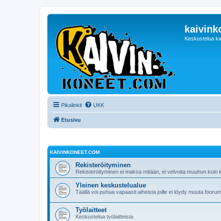
kaivink
Keskustelua ka
Pikalinkit
UKK
Etusivu
KAIVINKONEET.COM
Rekisteröityminen
Rekisteröityminen ei maksa mitään, ei velvoita muuhun kuin ke
Yleinen keskustelualue
Täällä voi puhua vapaasti aiheista joille ei löydy muuta foorum
Työlaitteet
Keskustelua työlaitteista