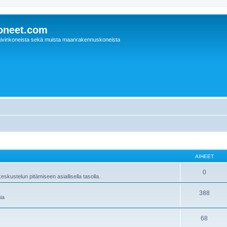
oneet.com
ivinkoneista sekä muista maanrakennuskoneista
AIHEET
0
skustelun pitämiseen asiallisella tasolla.
388
ia
68