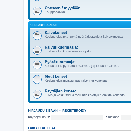
Ostetaan / myydään
Kauppapaikka
KESKUSTELUALUE
Kaivukoneet
Keskustelua tela- sekä pyöräalustaisista kaivukoneista
Kaivurikuormaajat
Keskustelua kaivurikuormaajista
Pyöräkuormaajat
Keskustelua pyöräkuormaimista ja pienkuormaimista
Muut koneet
Keskustelua muista maanrakennuskoneista
Käyttäjien koneet
Kuvia ja keskustelua foorumin käyttäjien omista koneista
KIRJAUDU SISÄÄN
•
REKISTERÖIDY
Käyttäjätunnus:
Salasana:
PAIKALLAOLIJAT