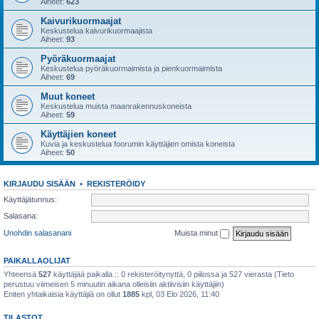
Aiheet:
623
Kaivurikuormaajat
Keskustelua kaivurikuormaajista
Aiheet:
93
Pyöräkuormaajat
Keskustelua pyöräkuormaimista ja pienkuormaimista
Aiheet:
69
Muut koneet
Keskustelua muista maanrakennuskoneista
Aiheet:
59
Käyttäjien koneet
Kuvia ja keskustelua foorumin käyttäjien omista koneista
Aiheet:
50
KIRJAUDU SISÄÄN
•
REKISTERÖIDY
Käyttäjätunnus:
Salasana:
Unohdin salasanani
Muista minut
PAIKALLAOLIJAT
Yhteensä
527
käyttäjää paikalla :: 0 rekisteröitynyttä, 0 piilossa ja 527 vierasta (Tieto
perustuu viimeisen 5 minuutin aikana olleisiin aktiivisiin käyttäjiin)
Eniten yhtaikaisia käyttäjiä on ollut
1885
kpl, 03 Elo 2026, 11:40
TILASTOT