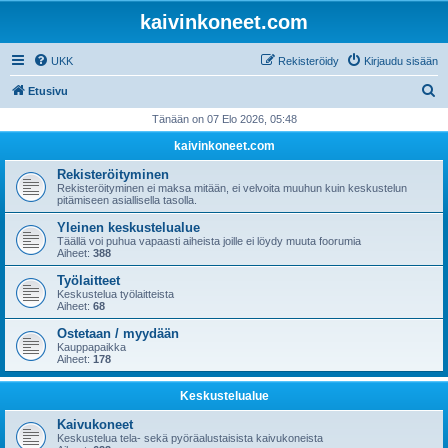
kaivinkoneet.com
UKK
Rekisteröidy
Kirjaudu sisään
E
Etusivu
t
Tänään on 07 Elo 2026, 05:48
s
kaivinkoneet.com
i
Rekisteröityminen
Rekisteröityminen ei maksa mitään, ei velvoita muuhun kuin keskustelun
pitämiseen asiallisella tasolla.
Yleinen keskustelualue
Täällä voi puhua vapaasti aiheista joille ei löydy muuta foorumia
Aiheet:
388
Työlaitteet
Keskustelua työlaitteista
Aiheet:
68
Ostetaan / myydään
Kauppapaikka
Aiheet:
178
Keskustelualue
Kaivukoneet
Keskustelua tela- sekä pyöräalustaisista kaivukoneista