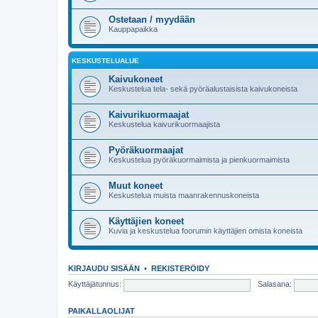
Ostetaan / myydään
Kauppapaikka
KESKUSTELUALUE
Kaivukoneet
Keskustelua tela- sekä pyöräalustaisista kaivukoneista
Kaivurikuormaajat
Keskustelua kaivurikuormaajista
Pyöräkuormaajat
Keskustelua pyöräkuormaimista ja pienkuormaimista
Muut koneet
Keskustelua muista maanrakennuskoneista
Käyttäjien koneet
Kuvia ja keskustelua foorumin käyttäjien omista koneista
KIRJAUDU SISÄÄN
•
REKISTERÖIDY
Käyttäjätunnus:
Salasana:
PAIKALLAOLIJAT