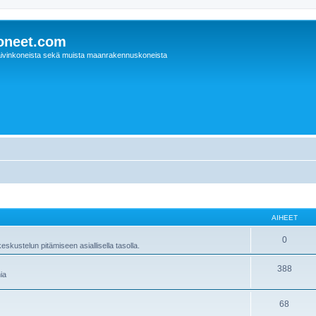
oneet.com
ivinkoneista sekä muista maanrakennuskoneista
AIHEET
0
skustelun pitämiseen asiallisella tasolla.
388
ia
68