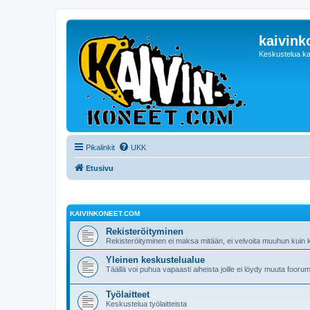
kaivink
Keskustelua ka
Pikalinkit
UKK
Etusivu
KAIVINKONEET.COM
Rekisteröityminen
Rekisteröityminen ei maksa mitään, ei velvoita muuhun kuin ke
Yleinen keskustelualue
Täällä voi puhua vapaasti aiheista joille ei löydy muuta foorum
Työlaitteet
Keskustelua työlaitteista