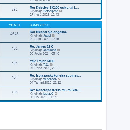
u
y
s
t
Re: Kobelco SK220 osina tai k…
282
i
ä
N
Kirjoittaja
Betonipete
n
u
ä
27 Kesä 2026, 12:43
v
u
y
i
s
t
e
i
ä
VIESTIT
UUSIN VIESTI
s
n
u
t
v
u
Re: Hundai ajo ongelma
4646
i
i
N
s
Kirjoittaja
Jappi
e
ä
i
26 Huhti 2026, 12:48
s
y
n
t
t
v
Re: James 82 C
451
i
ä
i
N
Kirjoittaja
cantoona
u
e
ä
06 Joulu 2024, 05:46
u
s
y
s
t
t
Yale Trojan 6000
596
i
i
ä
N
Kirjoittaja
T21
n
u
ä
04 Heinä 2026, 20:17
v
u
y
i
s
t
Re: Isoja puskukoneita suomes…
e
454
i
ä
N
Kirjoittaja
veperav4
s
n
u
ä
04 Tammi 2026, 22:12
t
v
u
y
i
i
s
t
Re: Koneropostelua etu-raukka…
e
738
i
ä
N
Kirjoittaja
juusto8
s
n
u
ä
03 Elo 2026, 19:37
t
v
u
y
i
i
s
t
e
i
ä
s
n
u
t
v
u
i
i
s
e
i
s
n
t
v