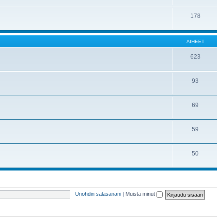
178
AIHEET
623
93
69
59
50
Unohdin salasanani
|
Muista minut