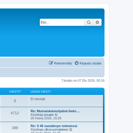
Etsi
Tarkennettu haku
Rekisteröidy
Kirjaudu sisään
Tänään on 07 Elo 2026, 00:16
VIESTIT
UUSIN VIESTI
Ei viestejä
0
Re: Muinaiskaivuripäivä liedo…
4712
N
Kirjoittaja
jusape
ä
26 Heinä 2026, 19:29
y
t
Re: S 45 vastalevyn toleranssi
389
ä
N
Kirjoittaja
ulkosuomalainen
u
ä
19 Joulu 2024, 21:36