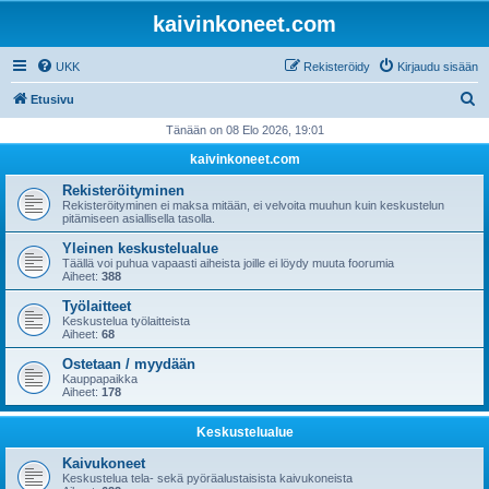
kaivinkoneet.com
UKK
Rekisteröidy
Kirjaudu sisään
E
Etusivu
t
Tänään on 08 Elo 2026, 19:01
s
kaivinkoneet.com
i
Rekisteröityminen
Rekisteröityminen ei maksa mitään, ei velvoita muuhun kuin keskustelun
pitämiseen asiallisella tasolla.
Yleinen keskustelualue
Täällä voi puhua vapaasti aiheista joille ei löydy muuta foorumia
Aiheet:
388
Työlaitteet
Keskustelua työlaitteista
Aiheet:
68
Ostetaan / myydään
Kauppapaikka
Aiheet:
178
Keskustelualue
Kaivukoneet
Keskustelua tela- sekä pyöräalustaisista kaivukoneista