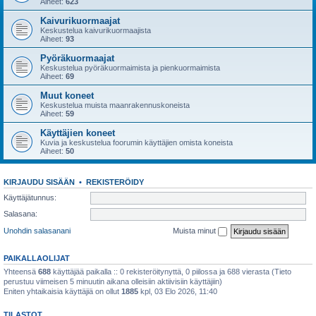
Aiheet:
623
Kaivurikuormaajat
Keskustelua kaivurikuormaajista
Aiheet:
93
Pyöräkuormaajat
Keskustelua pyöräkuormaimista ja pienkuormaimista
Aiheet:
69
Muut koneet
Keskustelua muista maanrakennuskoneista
Aiheet:
59
Käyttäjien koneet
Kuvia ja keskustelua foorumin käyttäjien omista koneista
Aiheet:
50
KIRJAUDU SISÄÄN
•
REKISTERÖIDY
Käyttäjätunnus:
Salasana:
Unohdin salasanani
Muista minut
PAIKALLAOLIJAT
Yhteensä
688
käyttäjää paikalla :: 0 rekisteröitynyttä, 0 piilossa ja 688 vierasta (Tieto
perustuu viimeisen 5 minuutin aikana olleisiin aktiivisiin käyttäjiin)
Eniten yhtaikaisia käyttäjiä on ollut
1885
kpl, 03 Elo 2026, 11:40
TILASTOT