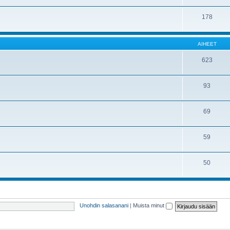
178
AIHEET
623
93
69
59
50
Unohdin salasanani
|
Muista minut