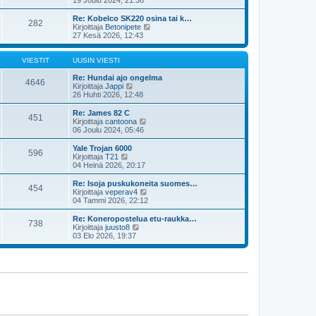
u
y
s
t
Re: Kobelco SK220 osina tai k…
282
i
ä
N
Kirjoittaja
Betonipete
n
u
ä
27 Kesä 2026, 12:43
v
u
y
i
s
t
e
i
ä
VIESTIT
UUSIN VIESTI
s
n
u
t
v
u
Re: Hundai ajo ongelma
4646
i
i
N
s
Kirjoittaja
Jappi
e
ä
i
26 Huhti 2026, 12:48
s
y
n
t
t
v
Re: James 82 C
451
i
ä
i
N
Kirjoittaja
cantoona
u
e
ä
06 Joulu 2024, 05:46
u
s
y
s
t
t
Yale Trojan 6000
596
i
i
ä
N
Kirjoittaja
T21
n
u
ä
04 Heinä 2026, 20:17
v
u
y
i
s
t
Re: Isoja puskukoneita suomes…
e
454
i
ä
N
Kirjoittaja
veperav4
s
n
u
ä
04 Tammi 2026, 22:12
t
v
u
y
i
i
s
t
Re: Koneropostelua etu-raukka…
e
738
i
ä
N
Kirjoittaja
juusto8
s
n
u
ä
03 Elo 2026, 19:37
t
v
u
y
i
i
s
t
e
i
ä
s
n
u
t
v
u
i
i
s
e
i
s
n
t
v