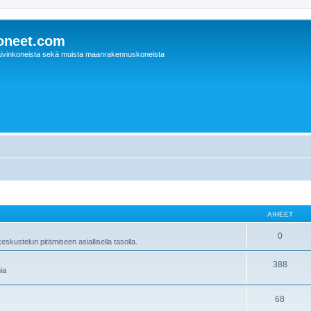
oneet.com
ivinkoneista sekä muista maanrakennuskoneista
AIHEET
0
skustelun pitämiseen asiallisella tasolla.
388
ia
68