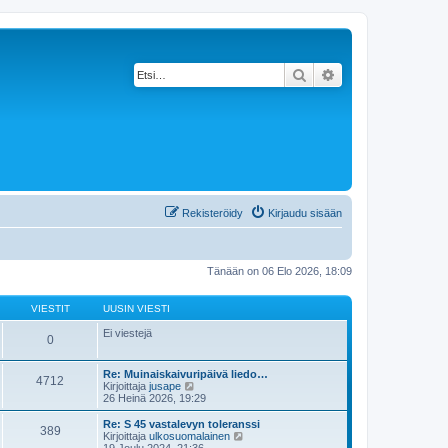
Etsi
Tarkennettu haku
Rekisteröidy
Kirjaudu sisään
Tänään on 06 Elo 2026, 18:09
VIESTIT
UUSIN VIESTI
Ei viestejä
0
Re: Muinaiskaivuripäivä liedo…
4712
N
Kirjoittaja
jusape
ä
26 Heinä 2026, 19:29
y
t
Re: S 45 vastalevyn toleranssi
389
ä
N
Kirjoittaja
ulkosuomalainen
u
ä
19 Joulu 2024, 21:36