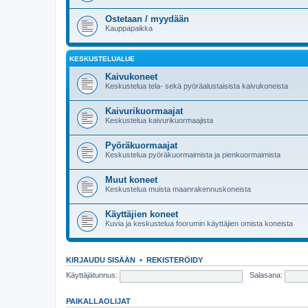
Ostetaan / myydään
Kauppapaikka
KESKUSTELUALUE
Kaivukoneet
Keskustelua tela- sekä pyöräalustaisista kaivukoneista
Kaivurikuormaajat
Keskustelua kaivurikuormaajista
Pyöräkuormaajat
Keskustelua pyöräkuormaimista ja pienkuormaimista
Muut koneet
Keskustelua muista maanrakennuskoneista
Käyttäjien koneet
Kuvia ja keskustelua foorumin käyttäjien omista koneista
KIRJAUDU SISÄÄN
•
REKISTERÖIDY
Käyttäjätunnus:
Salasana:
PAIKALLAOLIJAT