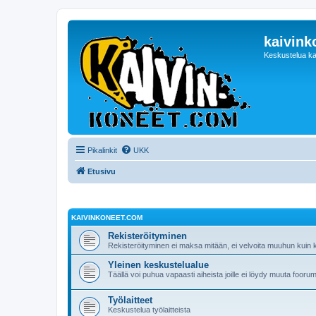
kaivink
Keskustelua ka
Pikalinkit
UKK
Etusivu
KAIVINKONEET.COM
Rekisteröityminen
Rekisteröityminen ei maksa mitään, ei velvoita muuhun kuin ke
Yleinen keskustelualue
Täällä voi puhua vapaasti aiheista joille ei löydy muuta foorum
Työlaitteet
Keskustelua työlaitteista