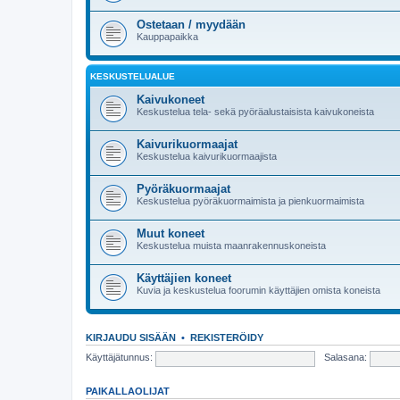
Ostetaan / myydään
Kauppapaikka
KESKUSTELUALUE
Kaivukoneet
Keskustelua tela- sekä pyöräalustaisista kaivukoneista
Kaivurikuormaajat
Keskustelua kaivurikuormaajista
Pyöräkuormaajat
Keskustelua pyöräkuormaimista ja pienkuormaimista
Muut koneet
Keskustelua muista maanrakennuskoneista
Käyttäjien koneet
Kuvia ja keskustelua foorumin käyttäjien omista koneista
KIRJAUDU SISÄÄN
•
REKISTERÖIDY
Käyttäjätunnus:
Salasana:
PAIKALLAOLIJAT