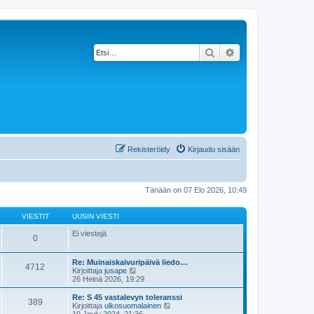
Etsi
Tarkennettu haku
Rekisteröidy
Kirjaudu sisään
Tänään on 07 Elo 2026, 10:49
VIESTIT
UUSIN VIESTI
Ei viestejä
0
Re: Muinaiskaivuripäivä liedo…
4712
N
Kirjoittaja
jusape
ä
26 Heinä 2026, 19:29
y
t
Re: S 45 vastalevyn toleranssi
389
ä
N
Kirjoittaja
ulkosuomalainen
u
ä
19 Joulu 2024, 21:36