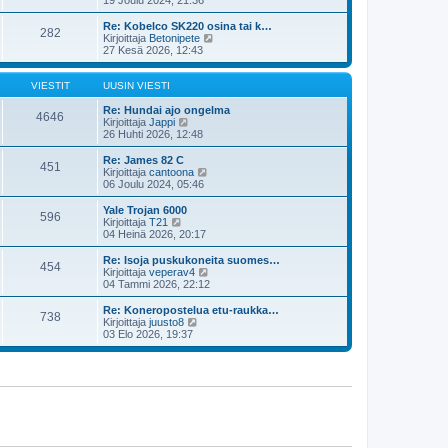
u
y
s
t
Re: Kobelco SK220 osina tai k…
282
i
ä
N
Kirjoittaja
Betonipete
n
u
ä
27 Kesä 2026, 12:43
v
u
y
i
s
t
e
i
ä
VIESTIT
UUSIN VIESTI
s
n
u
t
v
u
Re: Hundai ajo ongelma
4646
i
i
N
s
Kirjoittaja
Jappi
e
ä
i
26 Huhti 2026, 12:48
s
y
n
t
t
v
Re: James 82 C
451
i
ä
i
N
Kirjoittaja
cantoona
u
e
ä
06 Joulu 2024, 05:46
u
s
y
s
t
t
Yale Trojan 6000
596
i
i
ä
N
Kirjoittaja
T21
n
u
ä
04 Heinä 2026, 20:17
v
u
y
i
s
t
Re: Isoja puskukoneita suomes…
e
454
i
ä
N
Kirjoittaja
veperav4
s
n
u
ä
04 Tammi 2026, 22:12
t
v
u
y
i
i
s
t
Re: Koneropostelua etu-raukka…
e
738
i
ä
N
Kirjoittaja
juusto8
s
n
u
ä
03 Elo 2026, 19:37
t
v
u
y
i
i
s
t
e
i
ä
s
n
u
t
v
u
i
i
s
e
i
s
n
t
v