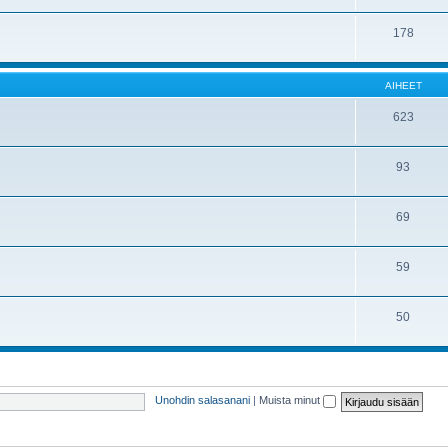
178
AIHEET
623
93
69
59
50
Unohdin salasanani
|
Muista minut