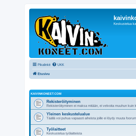
kaivink
Keskustelua ka
Pikalinkit
UKK
Etusivu
KAIVINKONEET.COM
Rekisteröityminen
Rekisteröityminen ei maksa mitään, ei velvoita muuhun kuin ke
Yleinen keskustelualue
Täällä voi puhua vapaasti aiheista joille ei löydy muuta foorum
Työlaitteet
Keskustelua työlaitteista