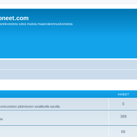
oneet.com
ivinkoneista sekä muista maanrakennuskoneista
AIHEET
0
skustelun pitämiseen asiallisella tasolla.
388
ia
68