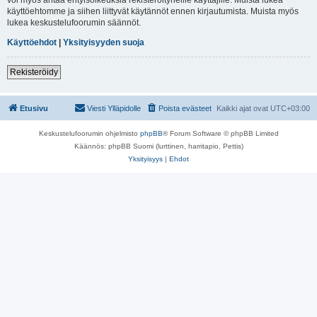
käyttöehtomme ja siihen liittyvät käytännöt ennen kirjautumista. Muista myös
lukea keskustelufoorumin säännöt.
Käyttöehdot
|
Yksityisyyden suoja
Rekisteröidy
Etusivu
Viesti Ylläpidolle
Poista evästeet
Kaikki ajat ovat
UTC+03:00
Keskustelufoorumin ohjelmisto
phpBB
® Forum Software © phpBB Limited
Käännös: phpBB Suomi (lurttinen, harritapio, Pettis)
Yksityisyys
|
Ehdot