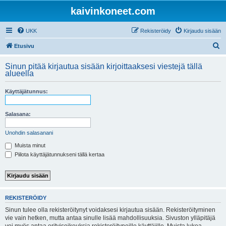
kaivinkoneet.com
UKK
Rekisteröidy
Kirjaudu sisään
E
Etusivu
t
Sinun pitää kirjautua sisään kirjoittaaksesi viestejä tällä
s
alueella
i
Käyttäjätunnus:
Salasana:
Unohdin salasanani
Muista minut
Piilota käyttäjätunnukseni tällä kertaa
REKISTERÖIDY
Sinun tulee olla rekisteröitynyt voidaksesi kirjautua sisään. Rekisteröityminen
vie vain hetken, mutta antaa sinulle lisää mahdollisuuksia. Sivuston ylläpitäjä
voi myös antaa erityisoikeuksia rekisteröityneille käyttäjille. Muista lukea