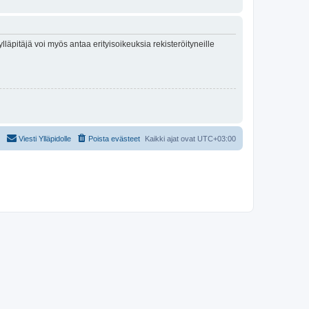
lläpitäjä voi myös antaa erityisoikeuksia rekisteröityneille
Viesti Ylläpidolle
Poista evästeet
Kaikki ajat ovat
UTC+03:00