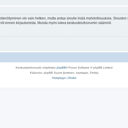
isteröityminen vie vain hetken, mutta antaa sinulle lisää mahdollisuuksia. Sivuston y
tännöt ennen kirjautumista. Muista myös lukea keskustelufoorumin säännöt.
Keskustelufoorumin ohjelmisto
phpBB
® Forum Software © phpBB Limited
Käännös: phpBB Suomi (lurttinen, harritapio, Pettis)
Yksityisyys
|
Ehdot