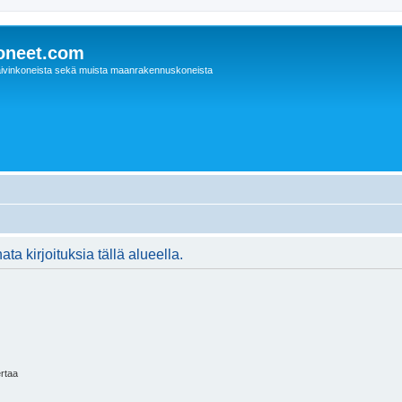
oneet.com
ivinkoneista sekä muista maanrakennuskoneista
ta kirjoituksia tällä alueella.
ertaa