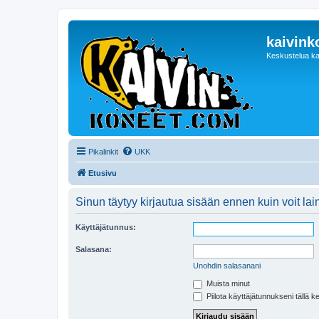
kaivink
Keskustelua ka
Pikalinkit
UKK
Etusivu
Sinun täytyy kirjautua sisään ennen kuin voit laina
Käyttäjätunnus:
Salasana:
Unohdin salasanani
Muista minut
Piilota käyttäjätunnukseni tällä k