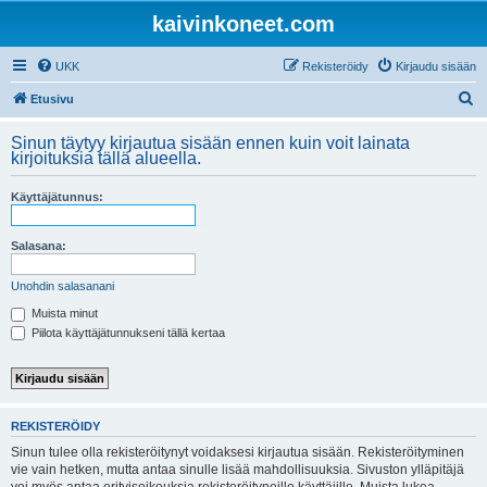
kaivinkoneet.com
UKK
Rekisteröidy
Kirjaudu sisään
E
Etusivu
t
Sinun täytyy kirjautua sisään ennen kuin voit lainata
s
kirjoituksia tällä alueella.
i
Käyttäjätunnus:
Salasana:
Unohdin salasanani
Muista minut
Piilota käyttäjätunnukseni tällä kertaa
REKISTERÖIDY
Sinun tulee olla rekisteröitynyt voidaksesi kirjautua sisään. Rekisteröityminen
vie vain hetken, mutta antaa sinulle lisää mahdollisuuksia. Sivuston ylläpitäjä
voi myös antaa erityisoikeuksia rekisteröityneille käyttäjille. Muista lukea