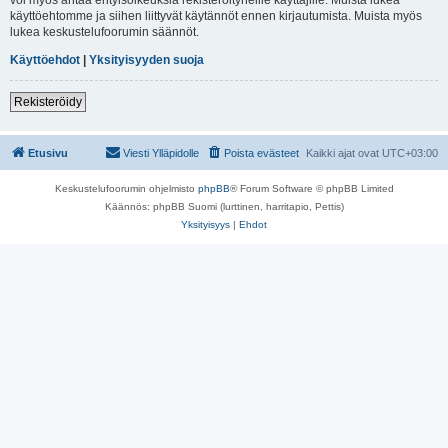
käyttöehtomme ja siihen liittyvät käytännöt ennen kirjautumista. Muista myös
lukea keskustelufoorumin säännöt.
Käyttöehdot
|
Yksityisyyden suoja
Rekisteröidy
Etusivu
Viesti Ylläpidolle
Poista evästeet
Kaikki ajat ovat
UTC+03:00
Keskustelufoorumin ohjelmisto
phpBB
® Forum Software © phpBB Limited
Käännös: phpBB Suomi (lurttinen, harritapio, Pettis)
Yksityisyys
|
Ehdot