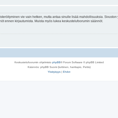
isteröityminen vie vain hetken, mutta antaa sinulle lisää mahdollisuuksia. Sivuston y
tännöt ennen kirjautumista. Muista myös lukea keskustelufoorumin säännöt.
Keskustelufoorumin ohjelmisto
phpBB
® Forum Software © phpBB Limited
Käännös: phpBB Suomi (lurttinen, harritapio, Pettis)
Yksityisyys
|
Ehdot