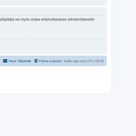
lläpitäjä voi myös antaa erityisoikeuksia rekisteröityneille
Viesti Ylläpidolle
Poista evästeet
Kaikki ajat ovat
UTC+03:00