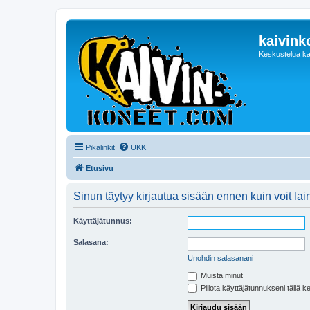
kaivink
Keskustelua ka
Pikalinkit
UKK
Etusivu
Sinun täytyy kirjautua sisään ennen kuin voit laina
Käyttäjätunnus:
Salasana:
Unohdin salasanani
Muista minut
Piilota käyttäjätunnukseni tällä k