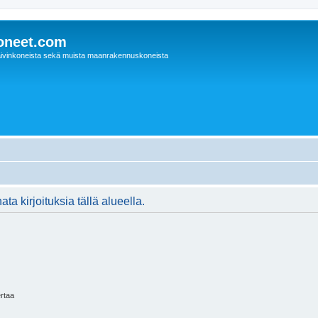
oneet.com
ivinkoneista sekä muista maanrakennuskoneista
ta kirjoituksia tällä alueella.
ertaa