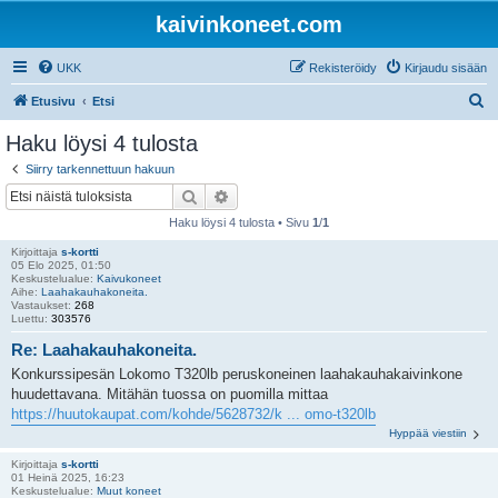
kaivinkoneet.com
UKK
Rekisteröidy
Kirjaudu sisään
E
Etusivu
Etsi
t
Haku löysi 4 tulosta
s
Siirry tarkennettuun hakuun
i
Etsi
Tarkennettu haku
Haku löysi 4 tulosta • Sivu
1
/
1
Kirjoittaja
s-kortti
05 Elo 2025, 01:50
Keskustelualue:
Kaivukoneet
Aihe:
Laahakauhakoneita.
Vastaukset:
268
Luettu:
303576
Re: Laahakauhakoneita.
Konkurssipesän Lokomo T320lb peruskoneinen laahakauhakaivinkone
huudettavana. Mitähän tuossa on puomilla mittaa
https://huutokaupat.com/kohde/5628732/k ... omo-t320lb
Hyppää viestiin
Kirjoittaja
s-kortti
01 Heinä 2025, 16:23
Keskustelualue:
Muut koneet