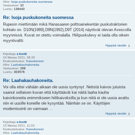
Aihe:
Isoja puskukoneita suomessa
Vastaukset:
32
Luettu:
138440
Re: Isoja puskukoneita suomessa
Rupesin miettimään mikä Hanasaaren polttoainekentän puskutraktorien
kohtalo on. D10N(1989),D9N(1992),D9T (2014) näyttivät olevan Avescolla
myynnissä. Kuvat on otettu voimalalla. Hiilipuskulevy ei taida olla oikein
myyntivaltti.
Hyppää viestiin
Kirjoittaja
s-kortti
24 Marras 2021, 08:26
Keskustelualue:
Kaivukoneet
Aihe:
Laahakauhakoneita.
Vastaukset:
268
Luettu:
303576
Re: Laahakauhakoneita.
Voi olla ettei vähään aikaan ole uusia syntynyt. Netistä kaivos jutuista
saanut sellaisen kuvan että käyttäävät kai näitä laaha kauha
kaivinkoneita enimmikseen hiilikaivoksilla ja kun niitä ei ole uusia avattu
niin ei uusille koneille ole kysyntää. Näinhän se on. Käyttöjen
modernisointi on varmaan ...
Hyppää viestiin
Kirjoittaja
s-kortti
15 Marras 2021, 11:03
Keskustelualue:
Kaivukoneet
Aihe:
Laahakauhakoneita.