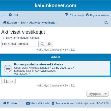
kaivinkoneet.com
UKK
Rekisteröidy
Kirjaudu sisään
E
Etusivu
Etsi
Aktiiviset viestiketjut
t
Aktiiviset viestiketjut
s
Siirry tarkennettuun hakuun
i
Etsi
Tarkennettu haku
Haku löysi 1 tuloksen • Sivu
1
/
1
Aiheet
Koneropostelua etu-raukkalassa
Uusin viesti Kirjoittaja
juusto8
«
03 Elo 2026, 19:37
Lähetetty Sijainti:
Käyttäjien koneet
Vastaukset:
4
Haku löysi 1 tuloksen • Sivu
1
/
1
Hyppää
Etusivu
Viesti Ylläpidolle
Poista evästeet
Kaikki ajat ovat
UTC+03:00