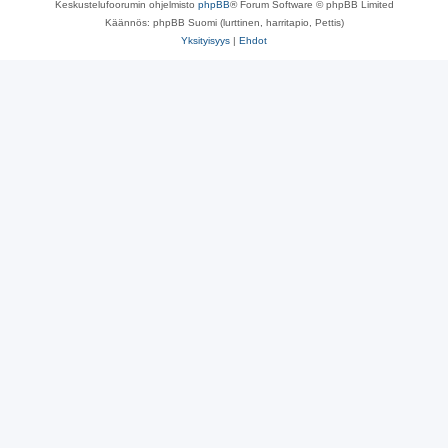
Keskustelufoorumin ohjelmisto
phpBB
® Forum Software © phpBB Limited
Käännös: phpBB Suomi (lurttinen, harritapio, Pettis)
Yksityisyys
|
Ehdot