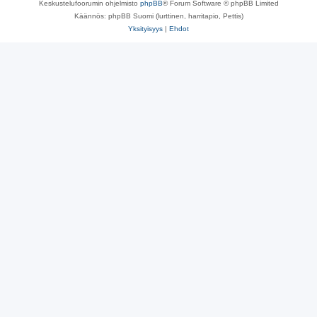
Keskustelufoorumin ohjelmisto
phpBB
® Forum Software © phpBB Limited
Käännös: phpBB Suomi (lurttinen, harritapio, Pettis)
Yksityisyys
|
Ehdot