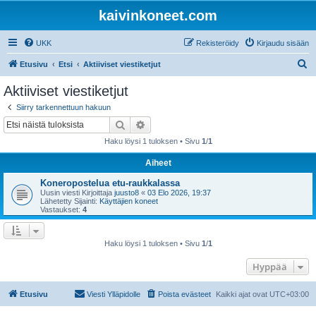
kaivinkoneet.com
UKK
Rekisteröidy
Kirjaudu sisään
E
Etusivu
Etsi
Aktiiviset viestiketjut
t
Aktiiviset viestiketjut
s
Siirry tarkennettuun hakuun
i
Etsi
Tarkennettu haku
Haku löysi 1 tuloksen • Sivu
1
/
1
Aiheet
Koneropostelua etu-raukkalassa
Uusin viesti Kirjoittaja
juusto8
«
03 Elo 2026, 19:37
Lähetetty Sijainti:
Käyttäjien koneet
Vastaukset:
4
Haku löysi 1 tuloksen • Sivu
1
/
1
Hyppää
Etusivu
Viesti Ylläpidolle
Poista evästeet
Kaikki ajat ovat
UTC+03:00