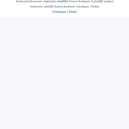
Keskustelufoorumin ohjelmisto
phpBB
® Forum Software © phpBB Limited
Käännös: phpBB Suomi (lurttinen, harritapio, Pettis)
Yksityisyys
|
Ehdot