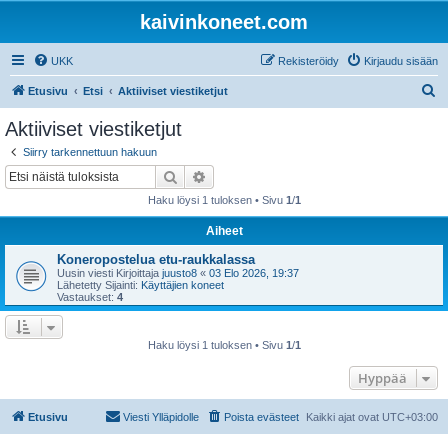
kaivinkoneet.com
UKK
Rekisteröidy
Kirjaudu sisään
E
Etusivu
Etsi
Aktiiviset viestiketjut
t
Aktiiviset viestiketjut
s
Siirry tarkennettuun hakuun
i
Etsi
Tarkennettu haku
Haku löysi 1 tuloksen • Sivu
1
/
1
Aiheet
Koneropostelua etu-raukkalassa
Uusin viesti Kirjoittaja
juusto8
«
03 Elo 2026, 19:37
Lähetetty Sijainti:
Käyttäjien koneet
Vastaukset:
4
Haku löysi 1 tuloksen • Sivu
1
/
1
Hyppää
Etusivu
Viesti Ylläpidolle
Poista evästeet
Kaikki ajat ovat
UTC+03:00