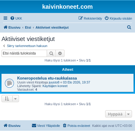
kaivinkoneet.com
UKK
Rekisteröidy
Kirjaudu sisään
E
Etusivu
Etsi
Aktiiviset viestiketjut
t
Aktiiviset viestiketjut
s
Siirry tarkennettuun hakuun
i
Etsi
Tarkennettu haku
Haku löysi 1 tuloksen • Sivu
1
/
1
Aiheet
Koneropostelua etu-raukkalassa
Uusin viesti Kirjoittaja
juusto8
«
03 Elo 2026, 19:37
Lähetetty Sijainti:
Käyttäjien koneet
Vastaukset:
4
Haku löysi 1 tuloksen • Sivu
1
/
1
Hyppää
Etusivu
Viesti Ylläpidolle
Poista evästeet
Kaikki ajat ovat
UTC+03:00