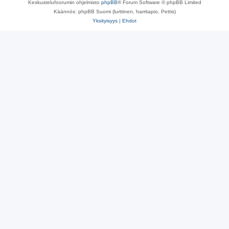
Keskustelufoorumin ohjelmisto
phpBB
® Forum Software © phpBB Limited
Käännös: phpBB Suomi (lurttinen, harritapio, Pettis)
Yksityisyys
|
Ehdot