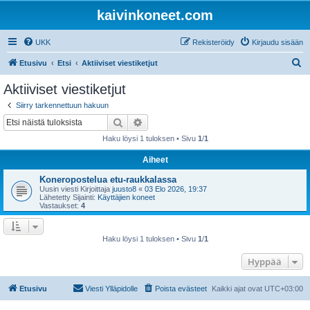
kaivinkoneet.com
UKK
Rekisteröidy
Kirjaudu sisään
E
Etusivu
Etsi
Aktiiviset viestiketjut
t
Aktiiviset viestiketjut
s
Siirry tarkennettuun hakuun
i
Etsi
Tarkennettu haku
Haku löysi 1 tuloksen • Sivu
1
/
1
Aiheet
Koneropostelua etu-raukkalassa
Uusin viesti Kirjoittaja
juusto8
«
03 Elo 2026, 19:37
Lähetetty Sijainti:
Käyttäjien koneet
Vastaukset:
4
Haku löysi 1 tuloksen • Sivu
1
/
1
Hyppää
Etusivu
Viesti Ylläpidolle
Poista evästeet
Kaikki ajat ovat
UTC+03:00