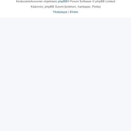
Keskustelufoorumin ohjelmisto
phpBB
® Forum Software © phpBB Limited
Käännös: phpBB Suomi (lurttinen, harritapio, Pettis)
Yksityisyys
|
Ehdot